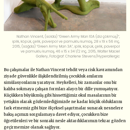
Nathan Vincent, (solda) “Green Army Man 10A (diz çökmüş)”,
iplik, köpük, çelik, paverpol ve pamuklu kumaş, 28 x 19 x 56 inç,
2015, (sağda) “Green Army Man 3A”, iplik, köpük, çelik, paverpol
ve pamuklu kumaş, 46 x 15 x 34 1/2 inç, 2015, Walter Maciel
Gallery, Fotoğraf: Charlene Stevens/Hyperallergic
Bu çalışmalar ile Nathan Vincent tehdit veya risk kavramından
ziyade güvenlikle ilişkilendirilmiş çocukluk anılarını
simülasyonlarını yaratıyor. Heykelleri, bir zamanlar onu bir
kalıba sokmaya çalışan formları alaycı bir dille yumuşatıyor.
Küçükken büyükmüş gibi hissettiğimiz okul masalarının bir
yetişkin olarak gözlemlediğimizde ne kadar küçük olduklarını
fark etmemiz gibi bize ölçeksel şaşırtmalar sunarak nesnelere
bakış açımızı sorgulamaya davet ediyor, çocukken bize
öğretilenleri ve bir sonraki nesle aktardıklarımızı tekrar gözden
geçirmemize olanak sağlıyor.