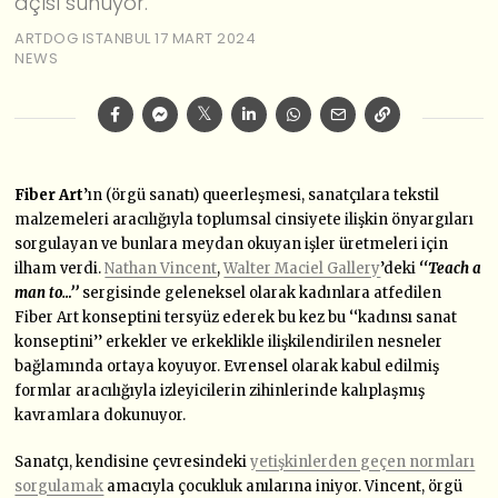
açısı sunuyor.
ARTDOG ISTANBUL
17 MART 2024
NEWS
Fiber Art
’ın (örgü sanatı) queerleşmesi, sanatçılara tekstil
malzemeleri aracılığıyla toplumsal cinsiyete ilişkin önyargıları
sorgulayan ve bunlara meydan okuyan işler üretmeleri için
ilham verdi.
Nathan Vincent
,
Walter Maciel Gallery
’deki
‘‘Teach a
man to…’’
sergisinde geleneksel olarak kadınlara atfedilen
Fiber Art konseptini tersyüz ederek bu kez bu ‘‘kadınsı sanat
konseptini’’ erkekler ve erkeklikle ilişkilendirilen nesneler
bağlamında ortaya koyuyor. Evrensel olarak kabul edilmiş
formlar aracılığıyla izleyicilerin
zihinlerinde kalıplaşmış
kavramlara dokunuyor.
Sanatçı, kendisine çevresindeki
yetişkinlerden geçen normları
sorgulamak
amacıyla
çocukluk anılarına iniyor.
Vincent, örgü