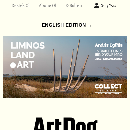
Giriş Yap
Destek Ol
Abone Ol
E-Bülten
ENGLISH EDITION →