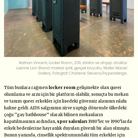
Nathan Vincent, Locker Room, 2011, strafor ve ahşap strüktür
üzerine Lion Brand markalı iplik, gerçek boyutlu, Walter Maciel
Gallery, Fotoğraf: Charlene Stevens/Hyperallergic
Tüm bunlara rağmen
locker room
gelişmekte olan queer
olumlama ve arzu için bir platform olabilir, sonuçta bu mekan
ve tanım queer erkekler için lisedeki güvensiz alanının ıslahı
haline geldi. AIDS salgınının zirve yaptığı dönemde ülkedeki
çoğu ‘‘gay bathhouse’’ olarak bilinen mekanların
kapatılmasının ardından,
spor salonları
1980’ler ve 1990’larda
erkek bedenlerine hayranlık duyulan güvenli bir alan olmuştu.
Bunun yanında, cinsellik spektrumundaki tüm erkekler için