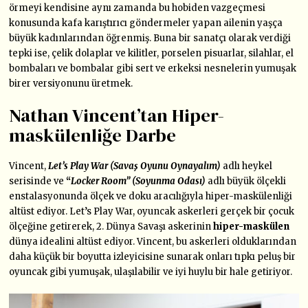
örmeyi kendisine aynı zamanda bu hobiden vazgeçmesi
konusunda kafa karıştırıcı göndermeler yapan ailenin yaşça
büyük kadınlarından öğrenmiş. Buna bir sanatçı olarak verdiği
tepki ise, çelik dolaplar ve kilitler, porselen pisuarlar, silahlar, el
bombaları ve bombalar gibi sert ve erkeksi nesnelerin yumuşak
birer versiyonunu üretmek.
Nathan Vincent’tan Hiper-
maskülenliğe Darbe
Vincent,
Let’s Play War (Savaş Oyunu Oynayalım)
adlı heykel
serisinde ve
‘‘
Locker Room” (Soyunma Odası)
adlı büyük ölçekli
enstalasyonunda ölçek ve doku aracılığıyla hiper-maskülenliği
altüst ediyor.
Let’s Play War, oyuncak askerleri gerçek bir çocuk
ölçeğine getirerek, 2. Dünya Savaşı askerinin
hiper-maskülen
dünya idealini altüst ediyor. Vincent, bu askerleri olduklarından
daha küçük bir boyutta izleyicisine sunarak onları tıpkı peluş bir
oyuncak gibi yumuşak, ulaşılabilir ve iyi huylu bir hale getiriyor.