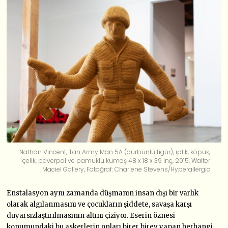
Nathan Vincent, Tan Army Man 5A (dürbünlü figür), iplik, köpük,
çelik, paverpol ve pamuklu kumaş 48 x 18 x 39 inç, 2015, Walter
Maciel Gallery, Fotoğraf: Charlene Stevens/Hyperallergic
Enstalasyon aynı zamanda düşmanın insan dışı bir varlık
olarak algılanmasını ve çocukların şiddete, savaşa karşı
duyarsızlaştırılmasının altını çiziyor. Eserin öznesi
konumundaki bu askerlerin onları birer birey yapan herhangi