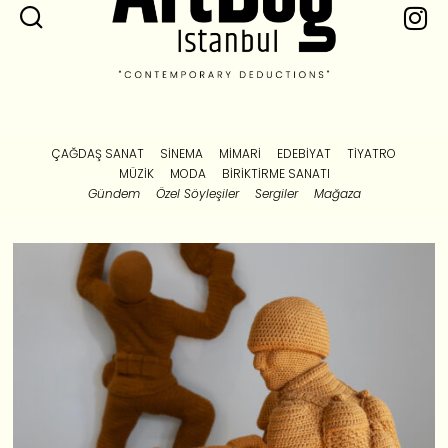
ÇAĞDAŞ SANAT
SINEMA
MIMARI
EDEBIYAT
TIYATRO
MÜZIK
MODA
BIRIKTIRME SANATI
Gündem
Özel Söyleşiler
Sergiler
Mağaza