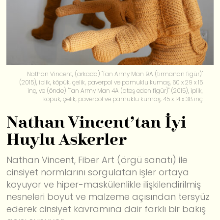
Nathan Vincent, (arkada) "Tan Army Man 9A (tırmanan figür)"
(2015), iplik, köpük, çelik, paverpol ve pamuklu kumaş, 60 x 29 x 15
inç, ve (önde) "Tan Army Man 4A (ateş eden figür)" (2015), iplik,
köpük, çelik, paverpol ve pamuklu kumaş, 45 x 14 x 38 inç
Nathan Vincent’tan İyi
Huylu Askerler
Nathan Vincent, Fiber Art (örgü sanatı) ile
cinsiyet normlarını sorgulatan işler ortaya
koyuyor ve hiper-maskülenlikle ilişkilendirilmiş
nesneleri boyut ve malzeme açısından tersyüz
ederek cinsiyet kavramına dair farklı bir bakış