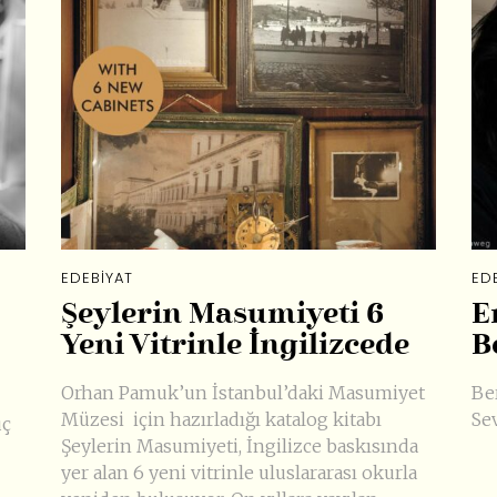
EDEBIYAT
ED
Şeylerin Masumiyeti 6
E
Yeni Vitrinle İngilizcede
B
Orhan Pamuk’un İstanbul’daki Masumiyet
Be
Müzesi için hazırladığı katalog kitabı
Se
uç
Şeylerin Masumiyeti, İngilizce baskısında
yer alan 6 yeni vitrinle uluslararası okurla