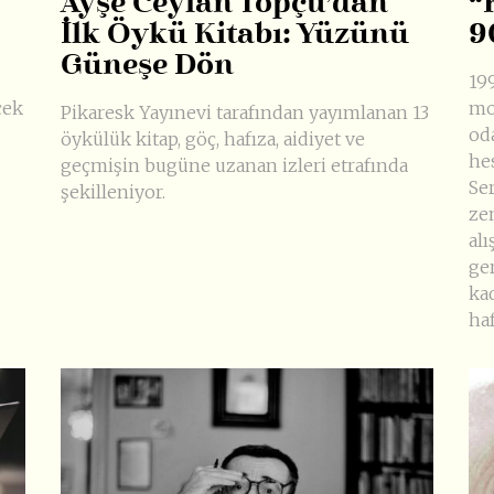
Ayşe Ceylan Topçu’dan
“
İlk Öykü Kitabı: Yüzünü
9
Güneşe Dön
199
cek
mo
Pikaresk Yayınevi tarafından yayımlanan 13
od
öykülük kitap, göç, hafıza, aidiyet ve
he
geçmişin bugüne uzanan izleri etrafında
Se
şekilleniyor.
ze
alı
ge
ka
ha