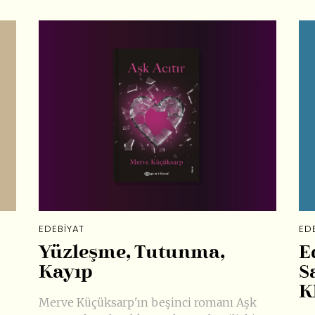
EDEBIYAT
ED
Yüzleşme, Tutunma,
E
Kayıp
S
K
Merve Küçüksarp'ın beşinci romanı Aşk