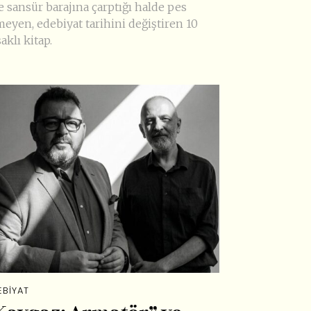
e sansür barajına çarptığı halde pes
meyen, edebiyat tarihini değiştiren 10
aklı kitap.
EBIYAT