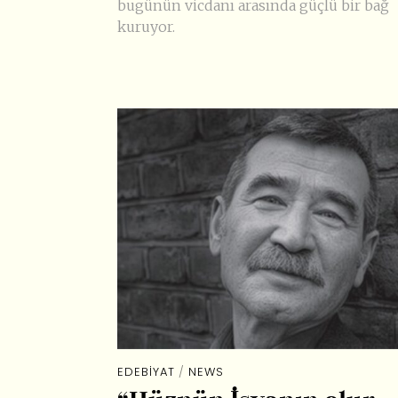
bugünün vicdanı arasında güçlü bir bağ
kuruyor.
EDEBIYAT
/
NEWS