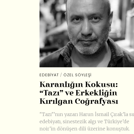
EDEBIYAT
/
ÖZEL SÖYLEŞI
Karanlığın Kokusu:
“Tazı” ve Erkekliğin
Kırılgan Coğrafyası
"Tazı"’nın yazarı Harun İsmail Çırak’la s
edebiyatı, sinestezik algı ve Türkiye’de
noir’in dönüşen dili üzerine konuştuk.