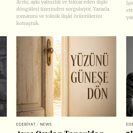
Acıtır, aşkı yalnızlık ve tekrar eden ilişki
İşt
döngüleri üzerinden sorguluyor. Yazarla
et
romanını ve toksik ilişki örüntülerini
yas
konuştuk.
EDEBIYAT
/
NEWS
ED