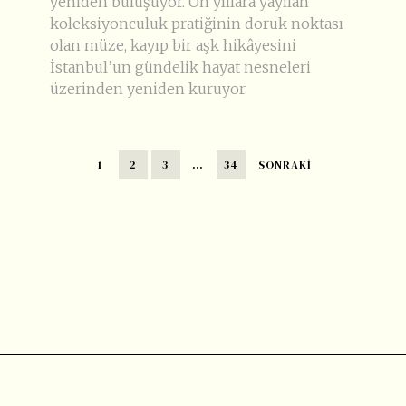
yeniden buluşuyor. On yıllara yayılan
koleksiyonculuk pratiğinin doruk noktası
olan müze, kayıp bir aşk hikâyesini
İstanbul’un gündelik hayat nesneleri
üzerinden yeniden kuruyor.
1
2
3
…
34
SONRAKI