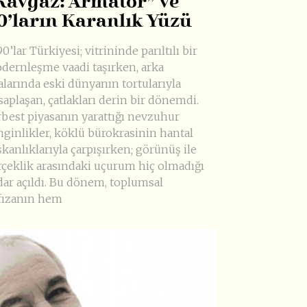
Kavgaz: Armatör” ve
0’ların Karanlık Yüzü
0’lar Türkiyesi; vitrininde parıltılı bir
dernleşme vaadi taşırken, arka
alarında eski dünyanın tortularıyla
saplaşan, çatlakları derin bir dönemdi.
rbest piyasanın yarattığı nevzuhur
nginlikler, köklü bürokrasinin hantal
şkanlıklarıyla çarpışırken; görünüş ile
rçeklik arasındaki uçurum hiç olmadığı
dar açıldı. Bu dönem, toplumsal
fızanın hem