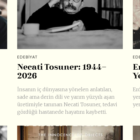
EDEBIYAT
ED
Necati Tosuner: 1944–
E
2026
Y
İnsanın iç dünyasına yönelen anlatıları,
Erd
sade ama derin dili ve yarım yüzyılı aşan
ye
üretimiyle tanınan Necati Tosuner, tedavi
yen
gördüğü hastanede hayatını kaybetti.