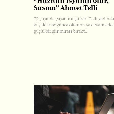
“Hüznün İsyanın olur,
Susma” Ahmet Telli
79 yaşında yaşamını yitiren Telli, ardında
kuşaklar boyunca okunmaya devam ede
güçlü bir şiir mirası bıraktı.