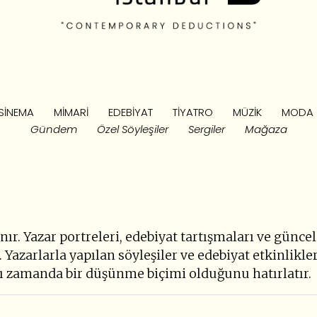
SINEMA
MIMARI
EDEBIYAT
TIYATRO
MÜZIK
MODA
Gündem
Özel Söyleşiler
Sergiler
Mağaza
r. Yazar portreleri, edebiyat tartışmaları ve günce
 Yazarlarla yapılan söyleşiler ve edebiyat etkinlikler
ynı zamanda bir düşünme biçimi olduğunu hatırlatır.