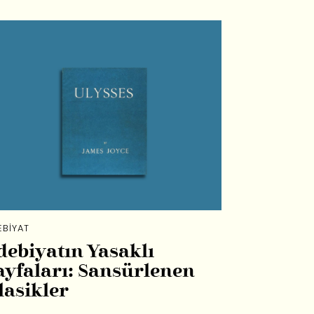
EBIYAT
debiyatın Yasaklı
ayfaları: Sansürlenen
lasikler