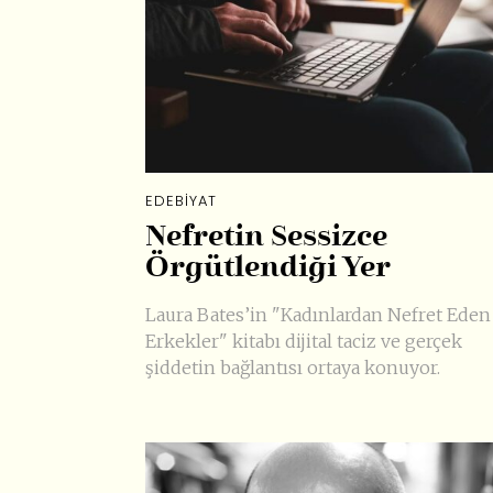
EDEBIYAT
Nefretin Sessizce
Örgütlendiği Yer
Laura Bates’in "Kadınlardan Nefret Eden
Erkekler" kitabı dijital taciz ve gerçek
şiddetin bağlantısı ortaya konuyor.