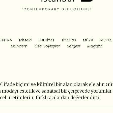
SINEMA
MIMARI
EDEBIYAT
TIYATRO
MÜZIK
MODA
Gündem
Özel Söyleşiler
Sergiler
Mağaza
l ifade biçimi ve kültürel bir alan olarak ele alır. Gün
a modayı estetik ve sanatsal bir çerçevede yorumlar.
l üretimlerini farklı açılardan değerlendirir.