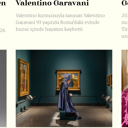
en
Valentino Garavani
G
Valentino kırmızısıyla tanınan Valentino
20
Garavani 93 yaşında Roma’daki evinde
mo
huzur içinde hayatını kaybetti.
Ti
026
uz