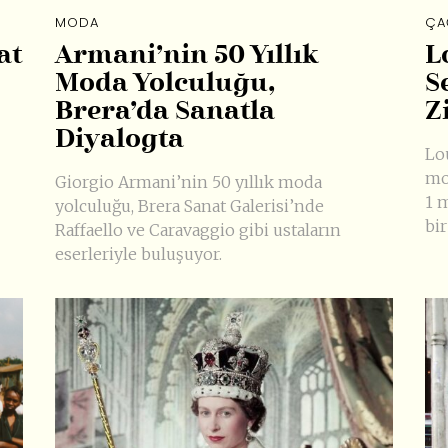
MODA
ÇA
at
Armani’nin 50 Yıllık
L
Moda Yolculuğu,
S
Brera’da Sanatla
Z
Diyalogta
Lo
mo
Giorgio Armani’nin 50 yıllık moda
1 
yolculuğu, Brera Sanat Galerisi’nde
bi
Raffaello ve Caravaggio gibi ustaların
eserleriyle buluşuyor.