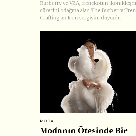
Burberry ve V&A, trençkotun ikonikleş
sürecini odağına alan The Burberry Tren
Crafting an Icon sergisini duyurdu.
MODA
Modanın Ötesinde Bir