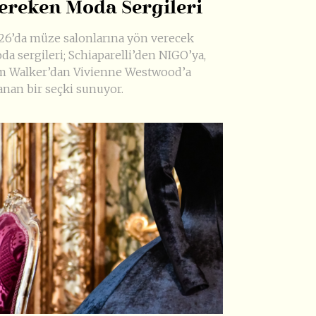
ereken Moda Sergileri
26’da müze salonlarına yön verecek
da sergileri; Schiaparelli’den NIGO’ya,
m Walker’dan Vivienne Westwood’a
anan bir seçki sunuyor.