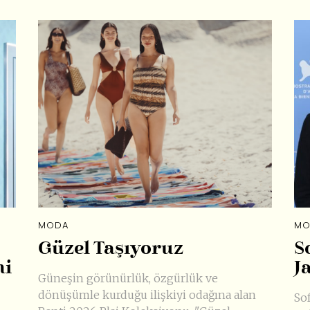
MODA
MO
Güzel Taşıyoruz
S
ni
J
Güneşin görünürlük, özgürlük ve
dönüşümle kurduğu ilişkiyi odağına alan
So