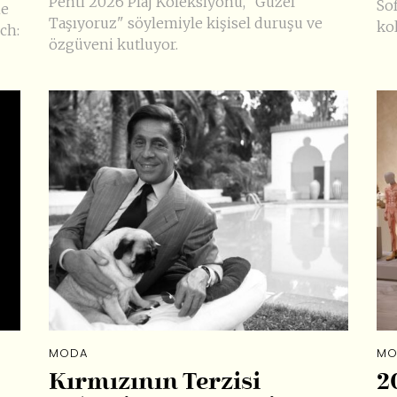
Penti 2026 Plaj Koleksiyonu, "Güzel
Sof
me
Taşıyoruz" söylemiyle kişisel duruşu ve
ko
ch:
özgüveni kutluyor.
MODA
MO
Kırmızının Terzisi
2