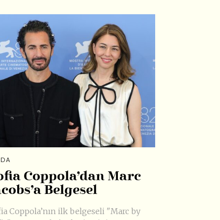
DA
ofia Coppola’dan Marc
acobs’a Belgesel
fia Coppola’nın ilk belgeseli "Marc by