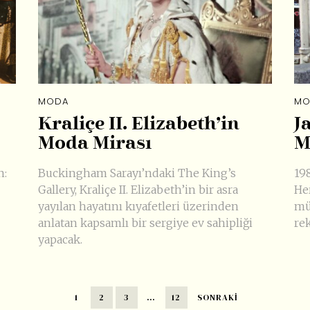
MODA
MO
Kraliçe II. Elizabeth’in
J
Moda Mirası
M
n:
Buckingham Sarayı’ndaki The King’s
198
Gallery, Kraliçe II. Elizabeth’in bir asra
He
yayılan hayatını kıyafetleri üzerinden
mü
anlatan kapsamlı bir sergiye ev sahipliği
rek
yapacak.
1
2
3
…
12
SONRAKI