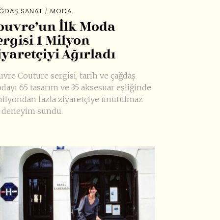
ĞDAŞ SANAT
/
MODA
ouvre’un İlk Moda
ergisi 1 Milyon
iyaretçiyi Ağırladı
uvre Couture sergisi, tarih ve çağdaş
dayı 65 tasarım ve 35 aksesuar eşliğinde
milyondan fazla ziyaretçiye unutulmaz
r deneyim sundu.