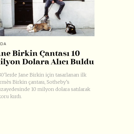
DA
ane Birkin Çantası 10
ilyon Dolara Alıcı Buldu
0’lerde Jane Birkin için tasarlanan ilk
rmès Birkin çantası, Sotheby’s
zayedesinde 10 milyon dolara satılarak
oru kırdı.