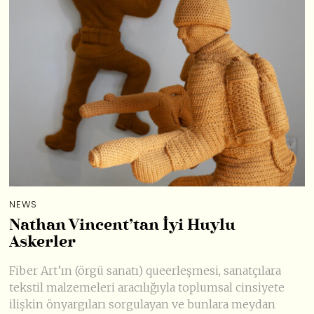
NEWS
Nathan Vincent’tan İyi Huylu
Askerler
Fiber Art’ın (örgü sanatı) queerleşmesi, sanatçılara
tekstil malzemeleri aracılığıyla toplumsal cinsiyete
ilişkin önyargıları sorgulayan ve bunlara meydan