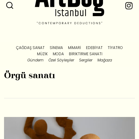
ÇAĞDAŞ SANAT
SINEMA
MIMARI
EDEBIYAT
TIYATRO
MÜZIK
MODA
BIRIKTIRME SANATI
Gündem
Özel Söyleşiler
Sergiler
Mağaza
Örgü sanatı