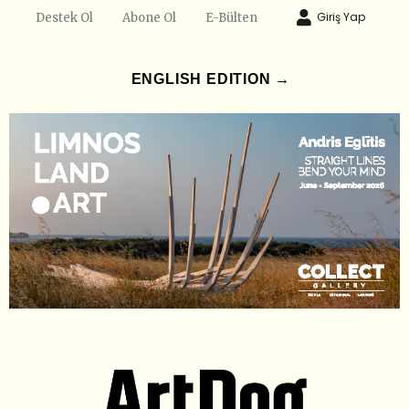
Giriş Yap
Destek Ol
Abone Ol
E-Bülten
ENGLISH EDITION →