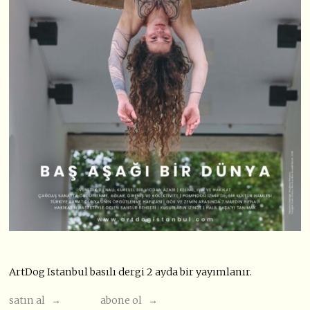
ArtDog Istanbul basılı dergi 2 ayda bir yayımlanır.
satın al →
abone ol →