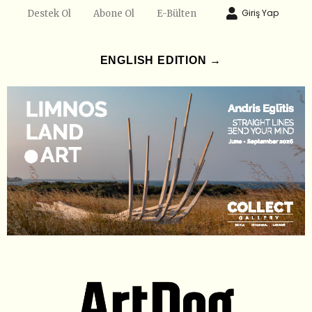
Giriş Yap
Destek Ol
Abone Ol
E-Bülten
ENGLISH EDITION →