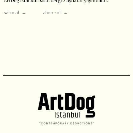
ArtDog Istanbul basılı dergi 2 ayda bir yayımlanır.
satın al →
abone ol →