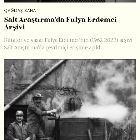
ÇAĞDAŞ SANAT
Salt Araştırma’da Fulya Erdemci
Arşivi
Küratör ve yazar Fulya Erdemci’nin (1962-2022) arşivi
Salt Araştırma’da çevrimiçi erişime açıldı.