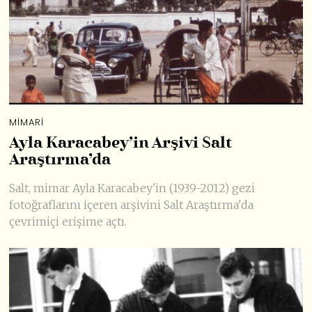
MIMARI
Ayla Karacabey’in Arşivi Salt
Araştırma’da
Salt, mimar Ayla Karacabey'in (1939-2012) gezi
fotoğraflarını içeren arşivini Salt Araştırma'da
çevrimiçi erişime açtı.