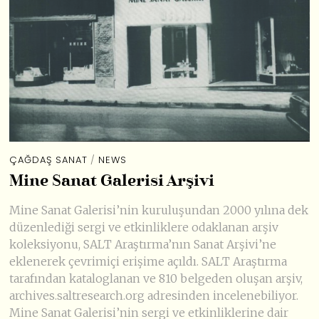
ÇAĞDAŞ SANAT
/
NEWS
Mine Sanat Galerisi Arşivi
Mine Sanat Galerisi’nin kuruluşundan 2000 yılına dek
düzenlediği sergi ve etkinliklere odaklanan arşiv
koleksiyonu, SALT Araştırma’nın Sanat Arşivi’ne
eklenerek çevrimiçi erişime açıldı. SALT Araştırma
tarafından kataloglanan ve 810 belgeden oluşan arşiv,
archives.saltresearch.org adresinden incelenebiliyor.
Mine Sanat Galerisi’nin sergi ve etkinliklerine dair