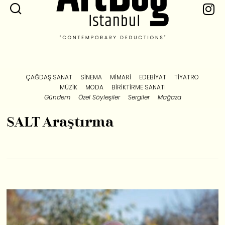
ÇAĞDAŞ SANAT
SINEMA
MIMARI
EDEBIYAT
TIYATRO
MÜZIK
MODA
BIRIKTIRME SANATI
Gündem
Özel Söyleşiler
Sergiler
Mağaza
SALT Araştırma