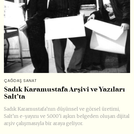
ÇAĞDAŞ SANAT
Sadık Karamustafa Arşivi ve Yazıları
Salt’ta
Sadık Karamustafa’nın düşünsel ve görsel üretimi,
Salt’ın e-yayını ve 5.000’i aşkın belgeden oluşan dijital
arşiv çalışmasıyla bir araya geliyor.