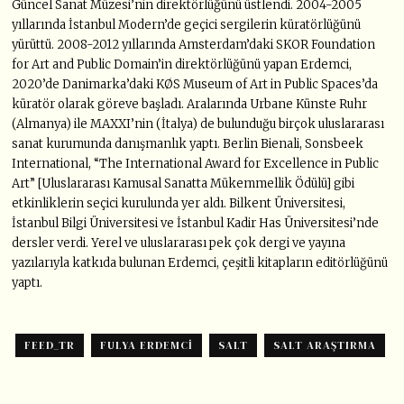
Güncel Sanat Müzesi’nin direktörlüğünü üstlendi. 2004-2005
yıllarında İstanbul Modern’de geçici sergilerin küratörlüğünü
yürüttü. 2008-2012 yıllarında Amsterdam’daki SKOR Foundation
for Art and Public Domain’in direktörlüğünü yapan Erdemci,
2020’de Danimarka’daki KØS Museum of Art in Public Spaces’da
küratör olarak göreve başladı. Aralarında Urbane Künste Ruhr
(Almanya) ile MAXXI’nin (İtalya) de bulunduğu birçok uluslararası
sanat kurumunda danışmanlık yaptı. Berlin Bienali, Sonsbeek
International, “The International Award for Excellence in Public
Art” [Uluslararası Kamusal Sanatta Mükemmellik Ödülü] gibi
etkinliklerin seçici kurulunda yer aldı. Bilkent Üniversitesi,
İstanbul Bilgi Üniversitesi ve İstanbul Kadir Has Üniversitesi’nde
dersler verdi. Yerel ve uluslararası pek çok dergi ve yayına
yazılarıyla katkıda bulunan Erdemci, çeşitli kitapların editörlüğünü
yaptı.
FEED_TR
FULYA ERDEMCI
SALT
SALT ARAŞTIRMA