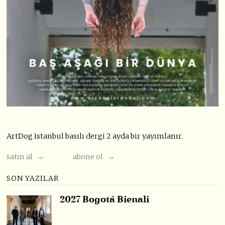
ArtDog Istanbul basılı dergi 2 ayda bir yayımlanır.
satın al →
abone ol →
SON YAZILAR
2027 Bogotá Bienali