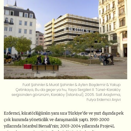
Fuat Şahinler & Murat Şahinler & Ayten Başdemir & Yakup
Çetinkaya, Bu da geçer ya hu, Yaya Sergileri II: Tünel-Karaköy
sergisinden görünüm, Karaköy (İstanbul), 2005. Salt Araştırma,
Fulya Erdemci Arşivi
Erdemci, küratörlüğünün yanı sıra Türkiye’de ve yurt dışında pek
çok kurumda yöneticilik ve danışmanlık yaptı. 1993-2000
yıllarında İstanbul Bienali’nin; 2003-2004 yıllarında Proje4L