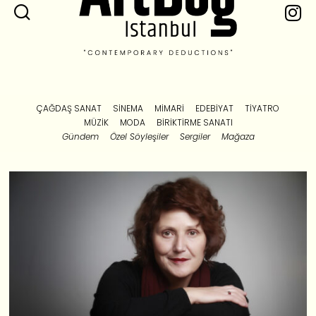
ÇAĞDAŞ SANAT
SINEMA
MIMARI
EDEBIYAT
TIYATRO
MÜZIK
MODA
BIRIKTIRME SANATI
Gündem
Özel Söyleşiler
Sergiler
Mağaza