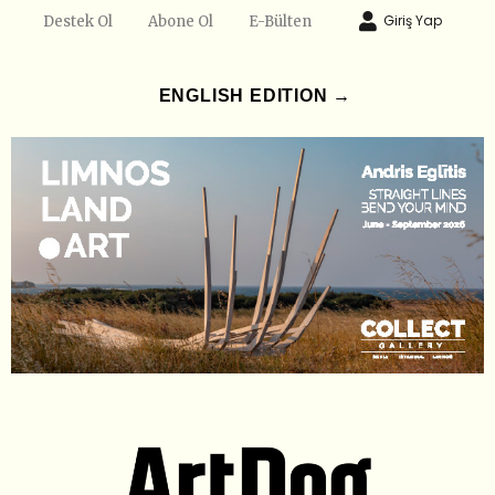
Giriş Yap
Destek Ol
Abone Ol
E-Bülten
ENGLISH EDITION →