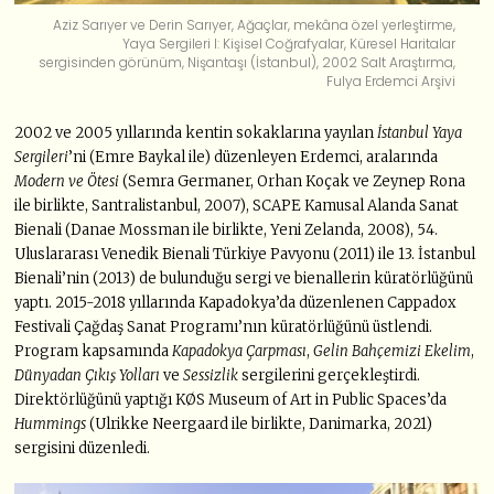
Aziz Sarıyer ve Derin Sarıyer, Ağaçlar, mekâna özel yerleştirme,
Yaya Sergileri I: Kişisel Coğrafyalar, Küresel Haritalar
sergisinden görünüm, Nişantaşı (İstanbul), 2002 Salt Araştırma,
Fulya Erdemci Arşivi
2002 ve 2005 yıllarında kentin sokaklarına yayılan
İstanbul Yaya
Sergileri
’ni (Emre Baykal ile) düzenleyen Erdemci, aralarında
Modern ve Ötesi
(Semra Germaner, Orhan Koçak ve Zeynep Rona
ile birlikte, Santralistanbul, 2007), SCAPE Kamusal Alanda Sanat
Bienali (Danae Mossman ile birlikte, Yeni Zelanda, 2008), 54.
Uluslararası Venedik Bienali Türkiye Pavyonu (2011) ile 13. İstanbul
Bienali’nin (2013) de bulunduğu sergi ve bienallerin küratörlüğünü
yaptı. 2015-2018 yıllarında Kapadokya’da düzenlenen Cappadox
Festivali Çağdaş Sanat Programı’nın küratörlüğünü üstlendi.
Program kapsamında
Kapadokya Çarpması
,
Gelin Bahçemizi Ekelim
,
Dünyadan Çıkış Yolları
ve
Sessizlik
sergilerini gerçekleştirdi.
Direktörlüğünü yaptığı KØS Museum of Art in Public Spaces’da
Hummings
(Ulrikke Neergaard ile birlikte, Danimarka, 2021)
sergisini düzenledi.