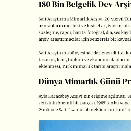
180 Bin Belgelik Dev Arşi
Salt Araştırma Mimarlık Arşivi, 20. yüzyıl T
uzmanların mesleki ve kişisel arşivlerini bir
sözleşme, rapor, harita, fotoğraf, dia, ses kay
arşiv, araştırmacılar için benzersiz bir kaynak
Salt Araştırma bünyesinde derlenen dijital ko
tasarım, kent, toplum ve ekonomi alanlarını 
eklenmesi, Türk mimarlık tarihi araştırmalar
Dünya Mimarlık Günü P
Ayla Karacabey Arşivi’nin erişime açılması, 
serisinin önemli bir parçası. 1985’ten bu yan
Günü’nde Salt, “kamusal mekânın üretimi” t