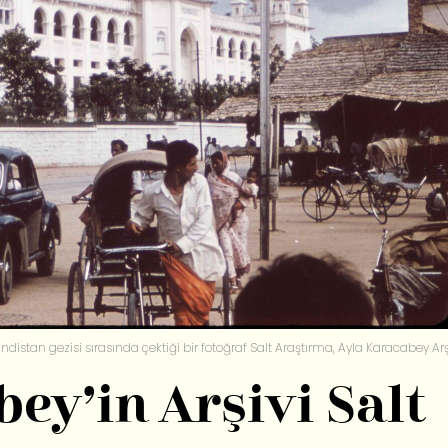
ndistan gezisi sırasında çektiği bir fotoğraf Salt Araştırma, Ayla Karacabey Arş
ey’in Arşivi Salt