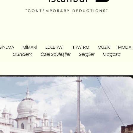
SINEMA
MIMARI
EDEBIYAT
TIYATRO
MÜZIK
MODA
Gündem
Özel Söyleşiler
Sergiler
Mağaza