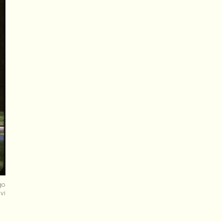
go
vi