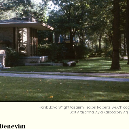
Frank Lloyd Wright tasarımı Isabel Roberts Evi, Chica
Salt Araştırma, Ayla Karacabey Arşi
ı Deneyim