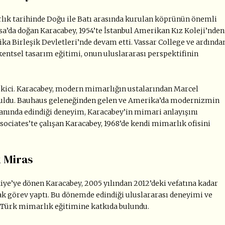
ık tarihinde Doğu ile Batı arasında kurulan köprünün önemli
sa’da doğan Karacabey, 1954’te İstanbul Amerikan Kız Koleji’nden
 Birleşik Devletleri’nde devam etti. Vassar College ve ardında
kentsel tasarım eğitimi, onun uluslararası perspektifinin
çekici. Karacabey, modern mimarlığın ustalarından Marcel
 buldu. Bauhaus geleneğinden gelen ve Amerika’da modernizmin
yanında edindiği deneyim, Karacabey’in mimari anlayışını
sociates’te çalışan Karacabey, 1968’de kendi mimarlık ofisini
 Miras
iye’ye dönen Karacabey, 2005 yılından 2012’deki vefatına kadar
ak görev yaptı. Bu dönemde edindiği uluslararası deneyimi ve
 Türk mimarlık eğitimine katkıda bulundu.