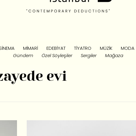
SINEMA
MIMARI
EDEBIYAT
TIYATRO
MÜZIK
MODA
Gündem
Özel Söyleşiler
Sergiler
Mağaza
zayede evi