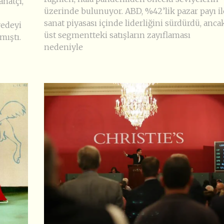
anatçı,
üzerinde bulunuyor. ABD, %42’lik pazar payı il
sanat piyasası içinde liderliğini sürdürdü, anca
yedeyi
üst segmentteki satışların zayıflaması
mıştı.
nedeniyle