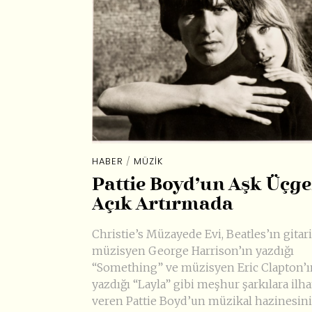
HABER
/
MÜZIK
Pattie Boyd’un Aşk Üçge
Açık Artırmada
Christie’s Müzayede Evi, Beatles’ın gitari
müzisyen George Harrison’ın yazdığı
“Something” ve müzisyen Eric Clapton’ı
yazdığı “Layla” gibi meşhur şarkılara ilh
veren Pattie Boyd’un müzikal hazinesini