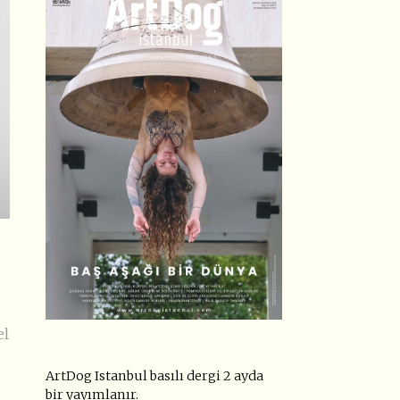
el
u
ArtDog Istanbul basılı dergi 2 ayda
bir yayımlanır.