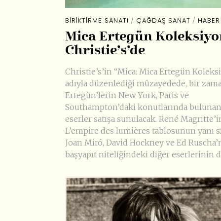
BIRIKTIRME SANATI
/
ÇAĞDAŞ SANAT
/
HABER
Mica Ertegün Koleksiy
Christie’s’de
Christie’s’in “Mica: Mica Ertegün Koleks
adıyla düzenlediği müzayedede, bir zam
Ertegün’lerin New York, Paris ve
Southampton’daki konutlarında buluna
eserler satışa sunulacak. René Magritte’i
L’empire des lumières tablosunun yanı s
Joan Miró, David Hockney ve Ed Ruscha’
başyapıt niteliğindeki diğer eserlerinin 