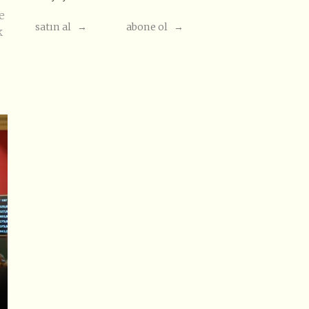
e
satın al →
abone ol →
k