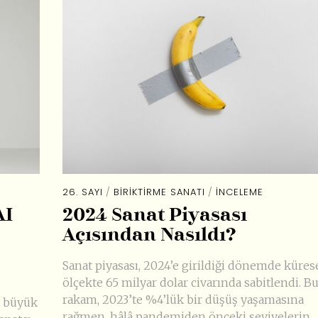
26. SAYI
/
BIRIKTIRME SANATI
/
İNCELEME
AI
2024 Sanat Piyasası
Açısından Nasıldı?
Sanat piyasası, 2024’e girildiği dönemde küres
ölçekte 65 milyar dolar civarında sabitlendi. B
rakam, 2023’te %4’lük bir düşüş yaşamasına
a büyük
rağmen, hâlâ pandemiden önceki seviyelerin