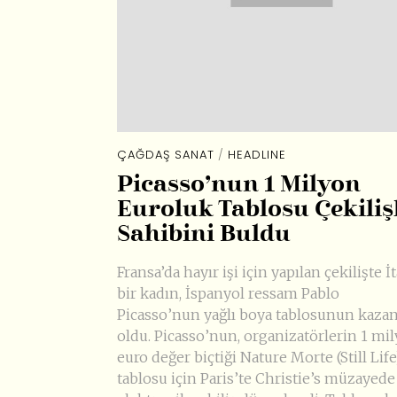
ÇAĞDAŞ SANAT
/
HEADLINE
Picasso’nun 1 Milyon
Euroluk Tablosu Çekiliş
Sahibini Buldu
Fransa’da hayır işi için yapılan çekilişte İ
bir kadın, İspanyol ressam Pablo
Picasso’nun yağlı boya tablosunun kaza
oldu. Picasso’nun, organizatörlerin 1 mi
euro değer biçtiği Nature Morte (Still Life
tablosu için Paris’te Christie’s müzayed