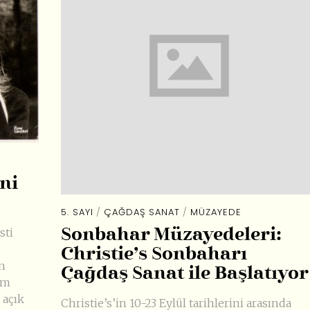
ni
5. SAYI
/
ÇAĞDAŞ SANAT
/
MÜZAYEDE
sti
Sonbahar Müzayedeleri:
Christie’s Sonbaharı
n
Çağdaş Sanat ile Başlatıyor
am
 açık
Christie’s’in 10-23 Eylül tarihlerini arasında