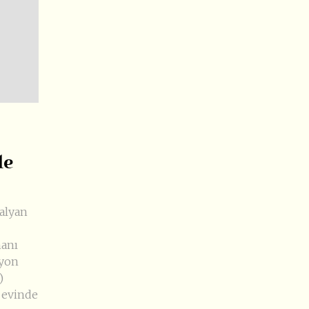
le
talyan
nanı
lyon
)
e evinde