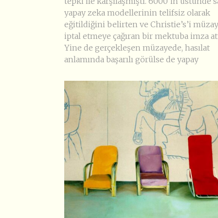
tepki ile karşılaşmıştı. 6000’in üstünde s
yapay zeka modellerinin telifsiz olarak
eğitildiğini belirten ve Christie’s’i müza
iptal etmeye çağıran bir mektuba imza at
Yine de gerçekleşen müzayede, hasılat
anlamında başarılı görülse de yapay