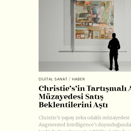
DIJITAL SANAT
/
HABER
Christie’s’in Tartışmalı 
Müzayedesi Satış
Beklentilerini Aştı
Christie’s yapay zeka odaklı müzayedesi
Augmented Intelligence’ı duyurduğund