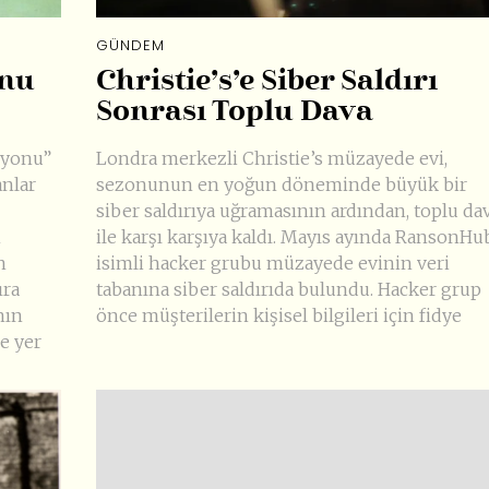
GÜNDEM
onu
Christie’s’e Siber Saldırı
Sonrası Toplu Dava
iyonu”
Londra merkezli Christie’s müzayede evi,
anlar
sezonunun en yoğun döneminde büyük bir
siber saldırıya uğramasının ardından, toplu da
n
ile karşı karşıya kaldı. Mayıs ayında RansonHu
n
isimli hacker grubu müzayede evinin veri
ıra
tabanına siber saldırıda bulundu. Hacker grup
nın
önce müşterilerin kişisel bilgileri için fidye
de yer