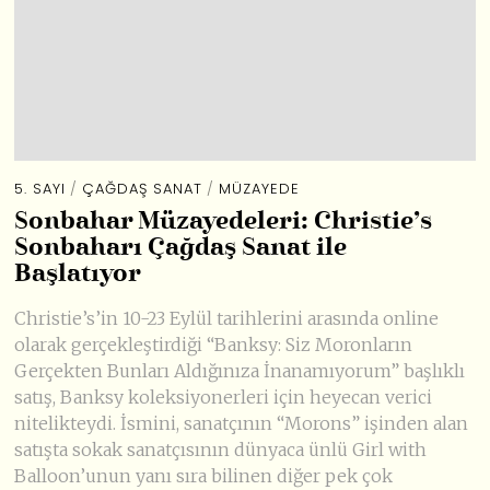
5. SAYI
/
ÇAĞDAŞ SANAT
/
MÜZAYEDE
Sonbahar Müzayedeleri: Christie’s
Sonbaharı Çağdaş Sanat ile
Başlatıyor
Christie’s’in 10-23 Eylül tarihlerini arasında online
olarak gerçekleştirdiği “Banksy: Siz Moronların
Gerçekten Bunları Aldığınıza İnanamıyorum” başlıklı
satış, Banksy koleksiyonerleri için heyecan verici
nitelikteydi. İsmini, sanatçının “Morons” işinden alan
satışta sokak sanatçısının dünyaca ünlü Girl with
Balloon’unun yanı sıra bilinen diğer pek çok