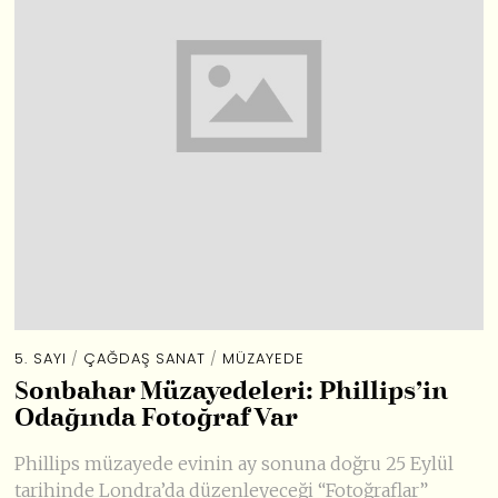
5. SAYI
/
ÇAĞDAŞ SANAT
/
MÜZAYEDE
Sonbahar Müzayedeleri: Phillips’in
Odağında Fotoğraf Var
Phillips müzayede evinin ay sonuna doğru 25 Eylül
tarihinde Londra’da düzenleyeceği “Fotoğraflar”