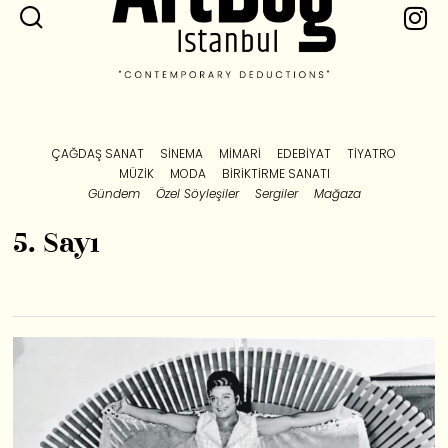
ÇAĞDAŞ SANAT
SINEMA
MIMARI
EDEBIYAT
TIYATRO
MÜZIK
MODA
BIRIKTIRME SANATI
Gündem
Özel Söyleşiler
Sergiler
Mağaza
5. Sayı