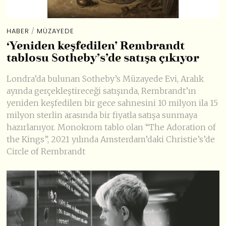
HABER
/
MÜZAYEDE
‘Yeniden keşfedilen’ Rembrandt
tablosu Sotheby’s’de satışa çıkıyor
Londra’da bulunan Sotheby’s Müzayede Evi, Aralık
ayında gerçekleştireceği satışında, Rembrandt’ın
yeniden keşfedilen bir gece sahnesini 10 milyon ila 15
milyon sterlin arasında bir fiyatla satışa sunmaya
hazırlanıyor. Monokrom tablo olan “The Adoration of
the Kings”, 2021 yılında Amsterdam’daki Christie’s’de
Circle of Rembrandt