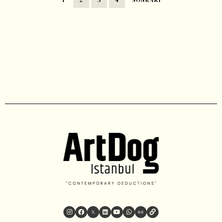
1
2
3
4
SONRAKI