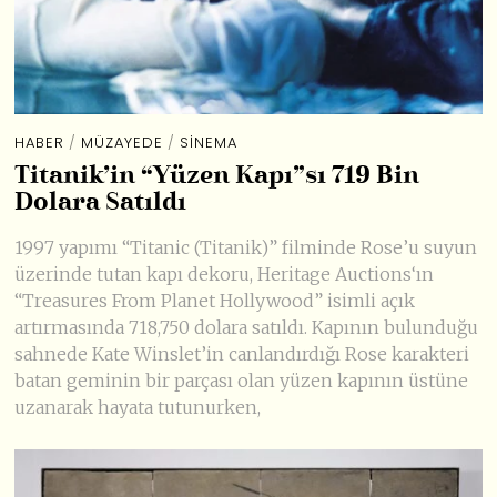
HABER
/
MÜZAYEDE
/
SINEMA
Titanik’in “Yüzen Kapı”sı 719 Bin
Dolara Satıldı
1997 yapımı “Titanic (Titanik)” filminde Rose’u suyun
üzerinde tutan kapı dekoru, Heritage Auctions‘ın
“Treasures From Planet Hollywood” isimli açık
artırmasında 718,750 dolara satıldı. Kapının bulunduğu
sahnede Kate Winslet’in canlandırdığı Rose karakteri
batan geminin bir parçası olan yüzen kapının üstüne
uzanarak hayata tutunurken,