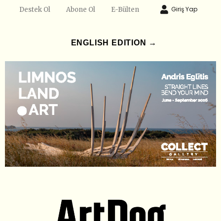
Giriş Yap
Destek Ol
Abone Ol
E-Bülten
ENGLISH EDITION →