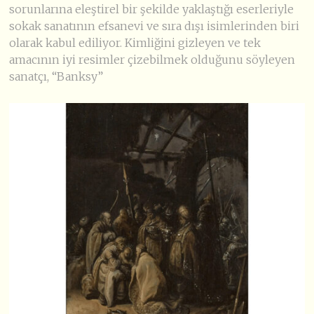
sorunlarına eleştirel bir şekilde yaklaştığı eserleriyle
sokak sanatının efsanevi ve sıra dışı isimlerinden biri
olarak kabul ediliyor. Kimliğini gizleyen ve tek
amacının iyi resimler çizebilmek olduğunu söyleyen
sanatçı, “Banksy”