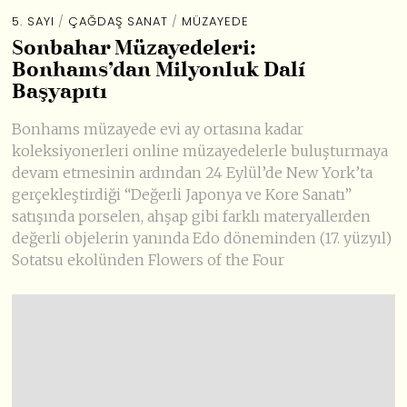
5. SAYI
/
ÇAĞDAŞ SANAT
/
MÜZAYEDE
Sonbahar Müzayedeleri:
Bonhams’dan Milyonluk Dalí
Başyapıtı
Bonhams müzayede evi ay ortasına kadar
koleksiyonerleri online müzayedelerle buluşturmaya
devam etmesinin ardından 24 Eylül’de New York’ta
gerçekleştirdiği “Değerli Japonya ve Kore Sanatı”
satışında porselen, ahşap gibi farklı materyallerden
değerli objelerin yanında Edo döneminden (17. yüzyıl)
Sotatsu ekolünden Flowers of the Four