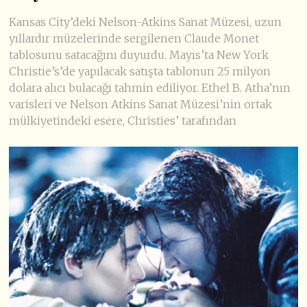
Kansas City’deki Nelson-Atkins Sanat Müzesi, uzun
yıllardır müzelerinde sergilenen Claude Monet
tablosunu satacağını duyurdu. Mayıs’ta New York
Christie’s’de yapılacak satışta tablonun 25 milyon
dolara alıcı bulacağı tahmin ediliyor. Ethel B. Atha’nın
varisleri ve Nelson Atkins Sanat Müzesi’nin ortak
mülkiyetindeki esere, Christies’ tarafından