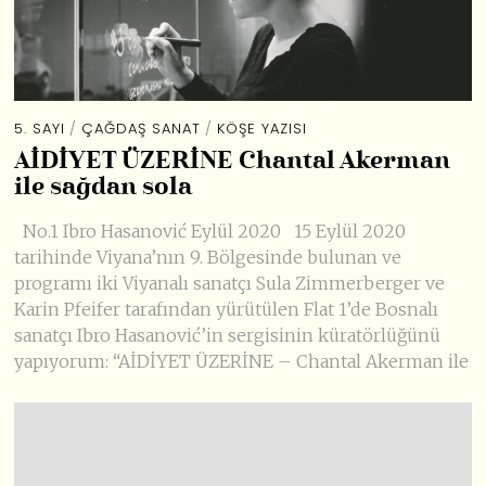
5. SAYI
/
ÇAĞDAŞ SANAT
/
KÖŞE YAZISI
AİDİYET ÜZERİNE Chantal Akerman
ile sağdan sola
No.1 Ibro Hasanović Eylül 2020 15 Eylül 2020
tarihinde Viyana’nın 9. Bölgesinde bulunan ve
programı iki Viyanalı sanatçı Sula Zimmerberger ve
Karin Pfeifer tarafından yürütülen Flat 1’de Bosnalı
sanatçı Ibro Hasanović’in sergisinin küratörlüğünü
yapıyorum: “AİDİYET ÜZERİNE – Chantal Akerman ile