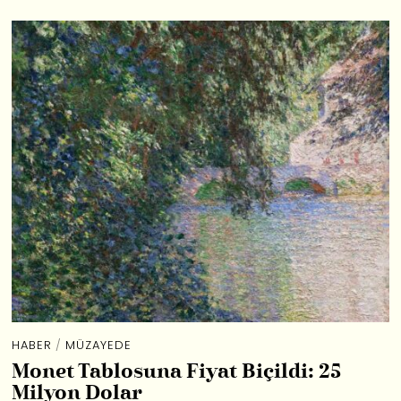
HABER
/
MÜZAYEDE
Monet Tablosuna Fiyat Biçildi: 25
Milyon Dolar