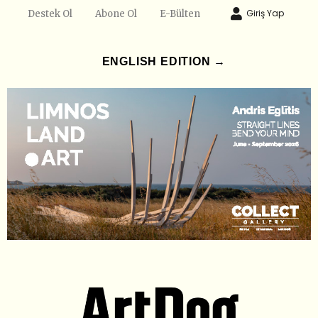
Giriş Yap
Destek Ol
Abone Ol
E-Bülten
ENGLISH EDITION →