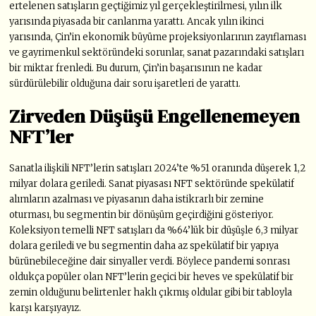
ertelenen satışların geçtiğimiz yıl gerçekleştirilmesi, yılın ilk
yarısında piyasada bir canlanma yarattı. Ancak yılın ikinci
yarısında, Çin’in ekonomik büyüme projeksiyonlarının zayıflaması
ve gayrimenkul sektöründeki sorunlar, sanat pazarındaki satışları
bir miktar frenledi. Bu durum, Çin’in başarısının ne kadar
sürdürülebilir olduğuna dair soru işaretleri de yarattı.
Zirveden Düşüşü Engellenemeyen
NFT’ler
Sanatla ilişkili NFT’lerin satışları 2024’te %51 oranında düşerek 1,2
milyar dolara geriledi. Sanat piyasası NFT sektöründe spekülatif
alımların azalması ve piyasanın daha istikrarlı bir zemine
oturması, bu segmentin bir dönüşüm geçirdiğini gösteriyor.
Koleksiyon temelli NFT satışları da %64’lük bir düşüşle 6,3 milyar
dolara geriledi ve bu segmentin daha az spekülatif bir yapıya
bürünebileceğine dair sinyaller verdi. Böylece pandemi sonrası
oldukça popüler olan NFT’lerin geçici bir heves ve spekülatif bir
zemin olduğunu belirtenler haklı çıkmış oldular gibi bir tabloyla
karşı karşıyayız.