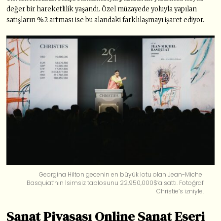
değer bir hareketlilik yaşandı. Özel müzayede yoluyla yapılan
satışların %2 artması ise bu alandaki farklılaşmayı işaret ediyor.
Georgina Hilton gecenin en büyük lotu olan Jean-Michel
Basquiat’nın İsimsiz tablosunu 22,950,000$’a sattı. Fotoğraf
Christie’s izniyle.
Sanat Piyasası Online Sanat Eseri