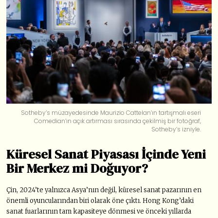
Sotheby’s müzayedesinde Maurizio Cattelan’ın tartışmalı eseri
Comedian’ın açık artırması sırasında çekilmiş bir fotoğraf,
Sotheby’s izniyle.
Küresel Sanat Piyasası İçinde Yeni
Bir Merkez mi Doğuyor?
Çin, 2024’te yalnızca Asya’nın değil, küresel sanat pazarının en
önemli oyuncularından biri olarak öne çıktı. Hong Kong’daki
sanat fuarlarının tam kapasiteye dönmesi ve önceki yıllarda