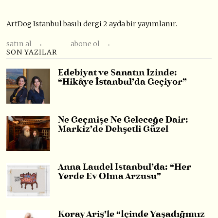
ArtDog Istanbul basılı dergi 2 ayda bir yayımlanır.
satın al →
abone ol →
SON YAZILAR
Edebiyat ve Sanatın İzinde:
“Hikâye İstanbul’da Geçiyor”
Ne Geçmişe Ne Geleceğe Dair:
Markiz’de Dehşetli Güzel
Anna Laudel İstanbul’da: “Her
Yerde Ev OIma Arzusu”
Koray Ariş’le “İçinde Yaşadığımız