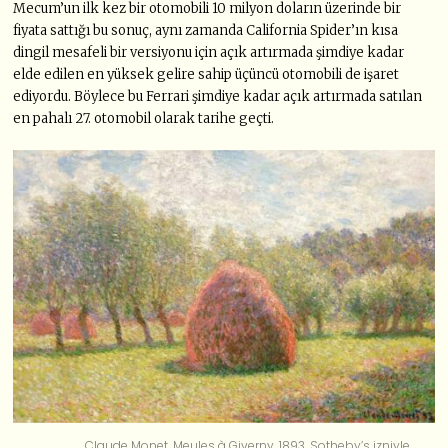
Mecum’un ilk kez bir otomobili 10 milyon doların üzerinde bir
fiyata sattığı bu sonuç, aynı zamanda California Spider’ın kısa
dingil mesafeli bir versiyonu için açık artırmada şimdiye kadar
elde edilen en yüksek gelire sahip üçüncü otomobili de işaret
ediyordu. Böylece bu Ferrari şimdiye kadar açık artırmada satılan
en pahalı 27. otomobil olarak tarihe geçti.
Claude Monet, Meules à Giverny, 1893. Sotheby’s izniyle