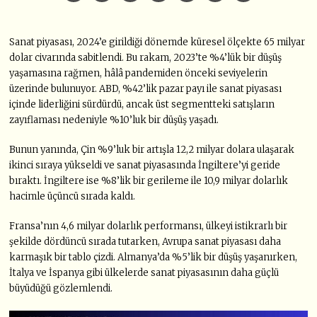
Sanat piyasası, 2024’e girildiği dönemde küresel ölçekte 65 milyar
dolar civarında sabitlendi. Bu rakam, 2023’te %4’lük bir düşüş
yaşamasına rağmen, hâlâ pandemiden önceki seviyelerin
üzerinde bulunuyor. ABD, %42’lik pazar payı ile sanat piyasası
içinde liderliğini sürdürdü, ancak üst segmentteki satışların
zayıflaması nedeniyle %10’luk bir düşüş yaşadı.
Bunun yanında, Çin %9’luk bir artışla 12,2 milyar dolara ulaşarak
ikinci sıraya yükseldi ve sanat piyasasında İngiltere’yi geride
bıraktı. İngiltere ise %8’lik bir gerileme ile 10,9 milyar dolarlık
hacimle üçüncü sırada kaldı.
Fransa’nın 4,6 milyar dolarlık performansı, ülkeyi istikrarlı bir
şekilde dördüncü sırada tutarken, Avrupa sanat piyasası daha
karmaşık bir tablo çizdi. Almanya’da %5’lik bir düşüş yaşanırken,
İtalya ve İspanya gibi ülkelerde sanat piyasasının daha güçlü
büyüdüğü gözlemlendi.