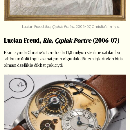
Lucian Freud,
Ria, Çıplak Portre
, 2006-07, Christie’s izniyle.
Lucian Freud,
Ria, Çıplak Portre
(2006-07)
Ekim ayında Christie’s Londra’da 11,8 milyon sterline satılan bu
tablonun ünlü İngiliz sanatçının olgunluk dönemi işlerinden birisi
olması özellikle dikkat çekiciydi.