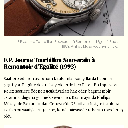
F.P. Journe Tourbillon Souverain à Remontoir d’Egalité Saat,
1993. Philips Müzayede Evi izniyle.
F.P. Journe Tourbillon Souverain à
Remontoir d’Egalité (1993)
Saatlere ödenen astronomik rakamlar son yıllarda hepimizi
şaşırtıyor. Bugüne dek müzayedelerde hep Patek Philippe veya
Rolex saatlere ödenen uçuk fiyatları hak eden bağımsız bir
ustanın olduğunu görmek sevindirici. Kasım ayında Phillips
Müzayede Evi tarafından Cenevre’de 7,3 milyon İsviçre frankına
satılan bu saatiyle F.P. Journe, kendi müzayede rekorunu tazelemiş
oldu.