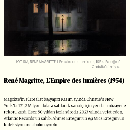
LOT 19A, RENE MAGRITTE, L’Empire des lumieres, 1954. Fotoğraf
Christie’s izniyle.
René Magritte, L’Empire des lumières (1954)
Magritte’in sürrealist başyapıtı Kasım ayında Christie’s New
York’ta 121,2 Milyon dolara satılarak sanatçı için yeni bir müzayede
rekoru kırdı. Eser 50 yıldan fazla süredir 2023 yılında vefat eden,
Atlantic Records’un sahibi Ahmet Ertegün’ün eşi Mica Ertegün’ün
koleksiyonunda bulunuyordu.