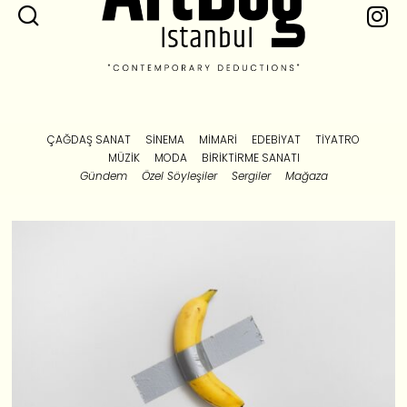
ÇAĞDAŞ SANAT
SINEMA
MIMARI
EDEBIYAT
TIYATRO
MÜZIK
MODA
BIRIKTIRME SANATI
Gündem
Özel Söyleşiler
Sergiler
Mağaza