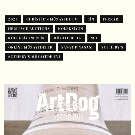
2024
CHRISTIE'S MÜZAYEDE EVI
ÇIN
FERRARI
HERITAGE AUCTIONS
KOLEKSIYON
KOLEKSIYONERLIK
MÜZAYEDELER
NFT
ONLINE MÜZAYEDELER
SANAT PIYASASI
SOTHEBY'S
SOTHEBY'S MÜZAYEDE EVI