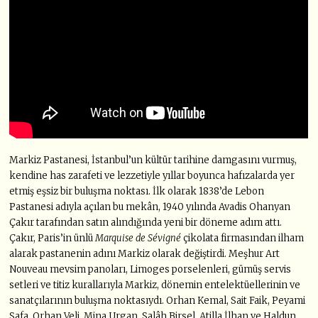
Markiz Pastanesi, İstanbul’un kültür tarihine damgasını vurmuş,
kendine has zarafeti ve lezzetiyle yıllar boyunca hafızalarda yer
etmiş eşsiz bir buluşma noktası. İlk olarak 1838’de Lebon
Pastanesi adıyla açılan bu mekân, 1940 yılında Avadis Ohanyan
Çakır tarafından satın alındığında yeni bir döneme adım attı.
Çakır, Paris’in ünlü
Marquise de Sévigné
çikolata firmasından ilham
alarak pastanenin adını Markiz olarak değiştirdi. Meşhur Art
Nouveau mevsim panoları, Limoges porselenleri, gümüş servis
setleri ve titiz kurallarıyla Markiz, dönemin entelektüellerinin ve
sanatçılarının buluşma noktasıydı. Orhan Kemal, Sait Faik, Peyami
Safa, Orhan Veli, Mina Urgan, Salâh Birsel, Atilla İlhan ve Haldun