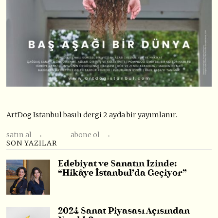
ArtDog Istanbul basılı dergi 2 ayda bir yayımlanır.
satın al →
abone ol →
SON YAZILAR
Edebiyat ve Sanatın İzinde:
“Hikâye İstanbul’da Geçiyor”
2024 Sanat Piyasası Açısından