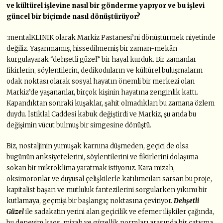
ve kültürel işlevine nasıl bir gönderme yapıyor ve bu işlevi
güncel bir biçimde nasıl dönüştürüyor?
:mentalKLINIK olarak Markiz Pastanesi’ni dönüştürmek niyetinde
değiliz. Yaşanmamış, hissedilmemiş bir zaman-mekân
kurgulayarak “dehşetli güzel” bir hayal kurduk. Bir zamanlar
fikirlerin, söylentilerin, dedikoduların ve kültürel buluşmaların
odak noktası olarak sosyal hayatın önemli bir merkezi olan
Markiz’de yaşananlar, birçok kişinin hayatına zenginlik kattı.
Kapandıktan sonraki kuşaklar, şahit olmadıkları bu zamana özlem
duydu. İstiklal Caddesi kabuk değiştirdi ve Markiz, şu anda bu
değişimin vücut bulmuş bir simgesine dönüştü.
Biz, nostaljinin yumuşak karnına düşmeden, geçici de olsa
bugünün anksiyetelerini, söylentilerini ve fikirlerini dolaşıma
sokan bir mikroklima yaratmak istiyoruz. Kara mizah,
oksimoronlar ve duyusal çelişkilerle katılımcıları sarsan bu proje,
kapitalist başarı ve mutluluk fantezilerini sorgularken yıkımı bir
kutlamaya, geçmişi bir başlangıç noktasına çeviriyor.
Dehşetli
Güzel
ile sadakatin yerini alan geçicilik ve efemer ilişkiler çağında,
bu deneyim kaos, mizah ve güzellik normları arasında bir çatışma