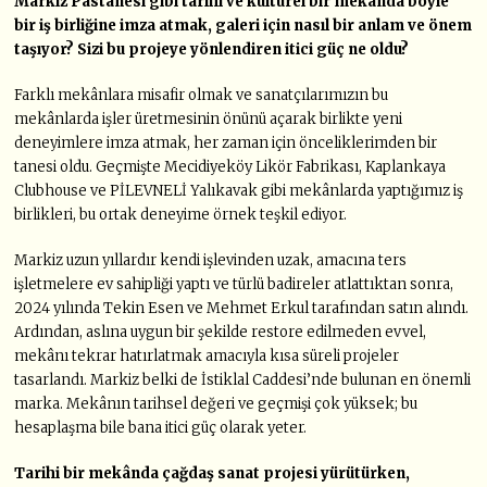
Markiz Pastanesi gibi tarihi ve kültürel bir mekânda böyle
bir iş birliğine imza atmak, galeri için nasıl bir anlam ve önem
taşıyor? Sizi bu projeye yönlendiren itici güç ne oldu?
Farklı mekânlara misafir olmak ve sanatçılarımızın bu
mekânlarda işler üretmesinin önünü açarak birlikte yeni
deneyimlere imza atmak, her zaman için önceliklerimden bir
tanesi oldu. Geçmişte Mecidiyeköy Likör Fabrikası, Kaplankaya
Clubhouse ve PİLEVNELİ Yalıkavak gibi mekânlarda yaptığımız iş
birlikleri, bu ortak deneyime örnek teşkil ediyor.
Markiz uzun yıllardır kendi işlevinden uzak, amacına ters
işletmelere ev sahipliği yaptı ve türlü badireler atlattıktan sonra,
2024 yılında Tekin Esen ve Mehmet Erkul tarafından satın alındı.
Ardından, aslına uygun bir şekilde restore edilmeden evvel,
mekânı tekrar hatırlatmak amacıyla kısa süreli projeler
tasarlandı. Markiz belki de İstiklal Caddesi’nde bulunan en önemli
marka. Mekânın tarihsel değeri ve geçmişi çok yüksek; bu
hesaplaşma bile bana itici güç olarak yeter.
Tarihi bir mekânda çağdaş sanat projesi yürütürken,