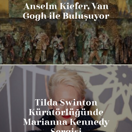
Anselm Kiefer, Van
Gogh ile Buluşuyor
Tilda Swinton
Küratörlüğünde
Marianna Kennedy