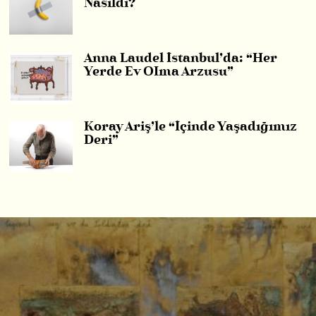
Nasıldı?
Anna Laudel İstanbul’da: “Her
Yerde Ev OIma Arzusu”
Koray Ariş’le “İçinde Yaşadığımız
Deri”