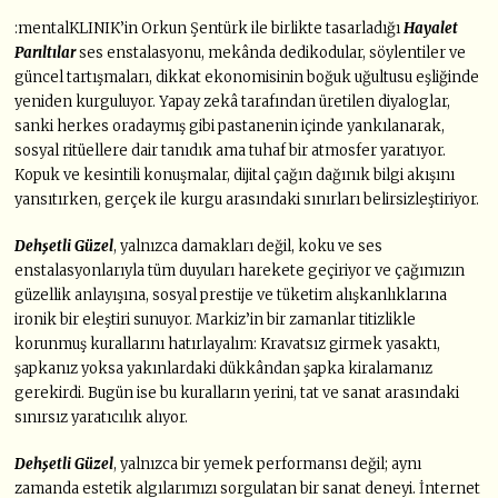
:mentalKLINIK’in Orkun Şentürk ile birlikte tasarladığı
Hayalet
Parıltılar
ses enstalasyonu, mekânda dedikodular, söylentiler ve
güncel tartışmaları, dikkat ekonomisinin boğuk uğultusu eşliğinde
yeniden kurguluyor. Yapay zekâ tarafından üretilen diyaloglar,
sanki herkes oradaymış gibi pastanenin içinde yankılanarak,
sosyal ritüellere dair tanıdık ama tuhaf bir atmosfer yaratıyor.
Kopuk ve kesintili konuşmalar, dijital çağın dağınık bilgi akışını
yansıtırken, gerçek ile kurgu arasındaki sınırları belirsizleştiriyor.
Dehşetli Güzel
, yalnızca damakları değil, koku ve ses
enstalasyonlarıyla tüm duyuları harekete geçiriyor ve çağımızın
güzellik anlayışına, sosyal prestije ve tüketim alışkanlıklarına
ironik bir eleştiri sunuyor. Markiz’in bir zamanlar titizlikle
korunmuş kurallarını hatırlayalım: Kravatsız girmek yasaktı,
şapkanız yoksa yakınlardaki dükkândan şapka kiralamanız
gerekirdi. Bugün ise bu kuralların yerini, tat ve sanat arasındaki
sınırsız yaratıcılık alıyor.
Dehşetli Güzel
, yalnızca bir yemek performansı değil; aynı
zamanda estetik algılarımızı sorgulatan bir sanat deneyi. İnternet