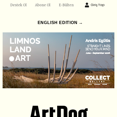
Giriş Yap
Destek Ol
Abone Ol
E-Bülten
ENGLISH EDITION →