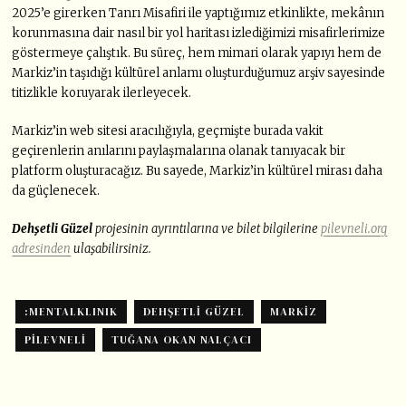
2025’e girerken Tanrı Misafiri ile yaptığımız etkinlikte, mekânın
korunmasına dair nasıl bir yol haritası izlediğimizi misafirlerimize
göstermeye çalıştık. Bu süreç, hem mimari olarak yapıyı hem de
Markiz’in taşıdığı kültürel anlamı oluşturduğumuz arşiv sayesinde
titizlikle koruyarak ilerleyecek.
Markiz’in web sitesi aracılığıyla, geçmişte burada vakit
geçirenlerin anılarını paylaşmalarına olanak tanıyacak bir
platform oluşturacağız. Bu sayede, Markiz’in kültürel mirası daha
da güçlenecek.
Dehşetli Güzel
projesinin ayrıntılarına ve bilet bilgilerine
pilevneli.org
adresinden
ulaşabilirsiniz.
:MENTALKLINIK
DEHŞETLI GÜZEL
MARKIZ
PILEVNELI
TUĞANA OKAN NALÇACI