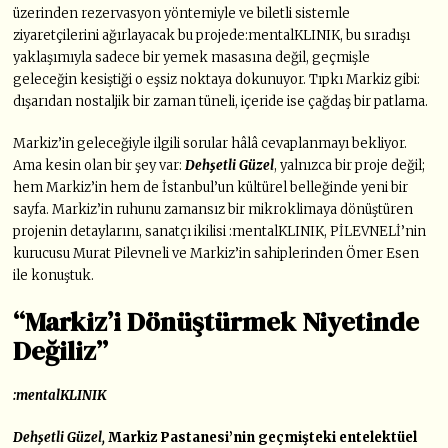
üzerinden rezervasyon yöntemiyle ve biletli sistemle
ziyaretçilerini ağırlayacak bu projede:mentalKLINIK, bu sıradışı
yaklaşımıyla sadece bir yemek masasına değil, geçmişle
geleceğin kesiştiği o eşsiz noktaya dokunuyor. Tıpkı Markiz gibi:
dışarıdan nostaljik bir zaman tüneli, içeride ise çağdaş bir patlama.
Markiz’in geleceğiyle ilgili sorular hâlâ cevaplanmayı bekliyor.
Ama kesin olan bir şey var:
Dehşetli Güzel
, yalnızca bir proje değil;
hem Markiz’in hem de İstanbul’un kültürel belleğinde yeni bir
sayfa. Markiz’in ruhunu zamansız bir mikroklimaya dönüştüren
projenin detaylarını, sanatçı ikilisi :mentalKLINIK, PİLEVNELİ’nin
kurucusu Murat Pilevneli ve Markiz’in sahiplerinden Ömer Esen
ile konuştuk.
“Markiz’i Dönüştürmek Niyetinde
Değiliz”
:mentalKLINIK
Dehşetli Güzel
,
Markiz Pastanesi’nin geçmişteki entelektüel