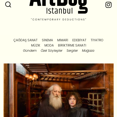
ÇAĞDAŞ SANAT
SINEMA
MIMARI
EDEBIYAT
TIYATRO
MÜZIK
MODA
BIRIKTIRME SANATI
Gündem
Özel Söyleşiler
Sergiler
Mağaza