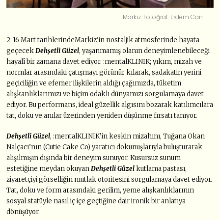
Markiz. Fotoğraf: Erdem Can
2-16 Mart tarihlerindeMarkiz’in nostaljik atmosferinde hayata
geçecek
Dehşetli Güzel
, yaşanmamış olanın deneyimlenebileceği
hayalî bir zamana davet ediyor. :mentalKLINIK; yıkım, mizah ve
normlar arasındaki çatışmayı görünür kılarak, sadakatin yerini
geçiciliğin ve efemer ilişkilerin aldığı çağımızda, tüketim
alışkanlıklarımızı ve biçim odaklı dünyamızı sorgulamaya davet
ediyor. Bu performans, ideal güzellik algısını bozarak katılımcılara
tat, doku ve anılar üzerinden yeniden düşünme fırsatı tanıyor.
Dehşetli Güzel
, :mentalKLINIK’in keskin mizahını, Tuğana Okan
Nalçacı’nın (Cutie Cake Co) yaratıcı dokunuşlarıyla buluşturarak
alışılmışın dışında bir deneyim sunuyor. Kusursuz sunum
estetiğine meydan okuyan
Dehşetli Güzel
kutlama pastası,
ziyaretçiyi görselliğin mutlak otoritesini sorgulamaya davet ediyor.
Tat, doku ve form arasındaki gerilim, yeme alışkanlıklarının
sosyal statüyle nasıl iç içe geçtiğine dair ironik bir anlatıya
dönüşüyor.