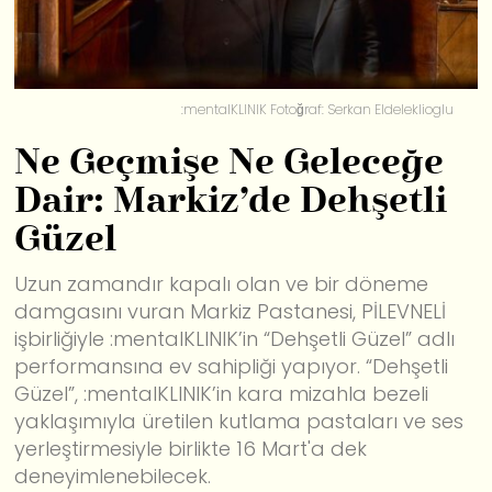
:mentalKLINIK Fotoğraf: Serkan Eldeleklioglu
Ne Geçmişe Ne Geleceğe
Dair: Markiz’de Dehşetli
Güzel
Uzun zamandır kapalı olan ve bir döneme
damgasını vuran Markiz Pastanesi, PİLEVNELİ
işbirliğiyle :mentalKLINIK’in “Dehşetli Güzel” adlı
performansına ev sahipliği yapıyor. “Dehşetli
Güzel”, :mentalKLINIK’in kara mizahla bezeli
yaklaşımıyla üretilen kutlama pastaları ve ses
yerleştirmesiyle birlikte 16 Mart'a dek
deneyimlenebilecek.