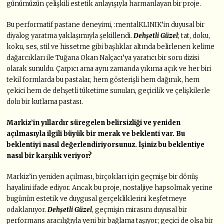
günümüzün çelişkili estetik anlayışıyla harmanlayan bir proje.
Bu performatif pastane deneyimi, :mentalKLINIK’in duyusal bir
diyalog yaratma yaklaşımıyla şekillendi.
Dehşetli Güzel
; tat, doku,
koku, ses, stil ve hissetme gibi başlıklar altında belirlenen kelime
dağarcıkları ile Tuğana Okan Nalçacı’ya yaratıcı bir soru dizisi
olarak sunuldu. Çarpıcı ama aynı zamanda yıkıma açık ve her biri
tekil formlarda bu pastalar, hem gösterişli hem dağınık, hem
çekici hem de dehşetli tüketime sunulan, geçicilik ve çelişkilerle
dolu bir kutlama pastası.
Markiz’in yıllardır süregelen belirsizliği ve yeniden
açılmasıyla ilgili büyük bir merak ve beklenti var. Bu
beklentiyi nasıl değerlendiriyorsunuz. İşiniz bu beklentiye
nasıl bir karşılık veriyor?
Markiz’in yeniden açılması, birçokları için geçmişe bir dönüş
hayalini ifade ediyor. Ancak bu proje, nostaljiye hapsolmak yerine
bugünün estetik ve duygusal gerçekliklerini keşfetmeye
odaklanıyor.
Dehşetli Güzel
, geçmişin mirasını duyusal bir
performans aracılığıyla yeni bir bağlama taşıyor; geçici de olsa bir