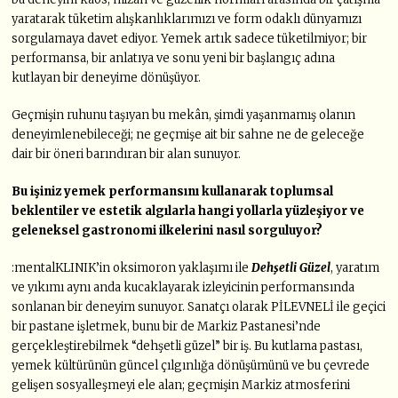
yaratarak tüketim alışkanlıklarımızı ve form odaklı dünyamızı
sorgulamaya davet ediyor. Yemek artık sadece tüketilmiyor; bir
performansa, bir anlatıya ve sonu yeni bir başlangıç adına
kutlayan bir deneyime dönüşüyor.
Geçmişin ruhunu taşıyan bu mekân, şimdi yaşanmamış olanın
deneyimlenebileceği; ne geçmişe ait bir sahne ne de geleceğe
dair bir öneri barındıran bir alan sunuyor.
Bu işiniz yemek performansını kullanarak toplumsal
beklentiler ve estetik algılarla hangi yollarla yüzleşiyor ve
geleneksel gastronomi ilkelerini nasıl sorguluyor?
:mentalKLINIK’in oksimoron yaklaşımı ile
Dehşetli Güzel
, yaratım
ve yıkımı aynı anda kucaklayarak izleyicinin performansında
sonlanan bir deneyim sunuyor. Sanatçı olarak PİLEVNELİ ile geçici
bir pastane işletmek, bunu bir de Markiz Pastanesi’nde
gerçekleştirebilmek “dehşetli güzel” bir iş. Bu kutlama pastası,
yemek kültürünün güncel çılgınlığa dönüşümünü ve bu çevrede
gelişen sosyalleşmeyi ele alan; geçmişin Markiz atmosferini