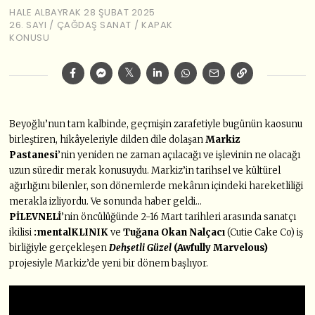
HALE ALBAYRAK
28 ŞUBAT 2025
26. SAYI
/
ÇAĞDAŞ SANAT
/
KAPAK
KONUSU
Beyoğlu’nun tam kalbinde, geçmişin zarafetiyle bugünün kaosunu
birleştiren, hikâyeleriyle dilden dile dolaşan
Markiz
Pastanesi
’nin yeniden ne zaman açılacağı ve işlevinin ne olacağı
uzun süredir merak konusuydu. Markiz’in tarihsel ve kültürel
ağırlığını bilenler, son dönemlerde mekânın içindeki hareketliliği
merakla izliyordu. Ve sonunda haber geldi…
PİLEVNELİ
’nin öncülüğünde 2-16 Mart tarihleri arasında sanatçı
ikilisi
:mentalKLINIK
ve
Tuğana Okan Nalçacı
(Cutie Cake Co) iş
birliğiyle gerçekleşen
Dehşetli Güzel
(Awfully Marvelous)
projesiyle Markiz’de yeni bir dönem başlıyor.