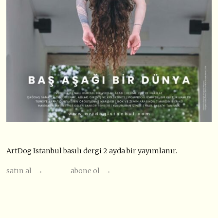
ArtDog Istanbul basılı dergi 2 ayda bir yayımlanır.
satın al →
abone ol →