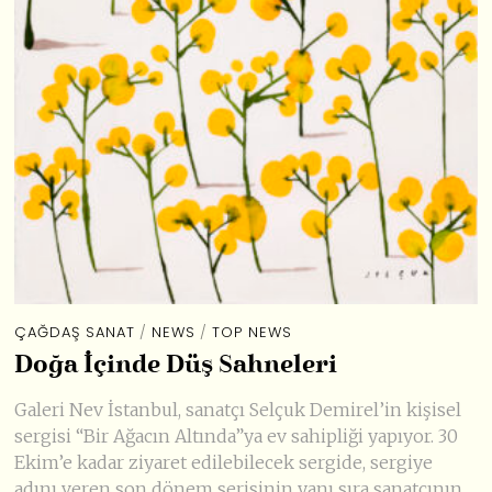
ÇAĞDAŞ SANAT
/
NEWS
/
TOP NEWS
Doğa İçinde Düş Sahneleri
Galeri Nev İstanbul, sanatçı Selçuk Demirel’in kişisel
sergisi “Bir Ağacın Altında”ya ev sahipliği yapıyor. 30
Ekim’e kadar ziyaret edilebilecek sergide, sergiye
adını veren son dönem serisinin yanı sıra sanatçının