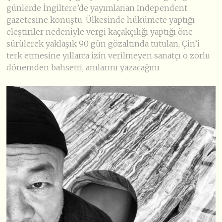
günlerde İngiltere’de yayımlanan Independent
gazetesine konuştu. Ülkesinde hükümete yaptığı
eleştiriler nedeniyle vergi kaçakçılığı yaptığı öne
sürülerek yaklaşık 90 gün gözaltında tutulan, Çin’i
terk etmesine yıllarca izin verilmeyen sanatçı o zorlu
dönemden bahsetti, anılarını yazacağını