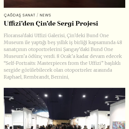
ÇAĞDAŞ SANAT
/
NEWS
Uffizi’den Çin’de Sergi Projesi
Floransa’daki Uffizi Galerisi, Çin’deki Bund One
Museum ile yaptığı beş yıllık iş birliği kapsamında 48
sanatçının otoportrelerini Şangay’daki Bund One
Museum’a ödünç verdi. 8 Ocak’a kadar devam edecek
“Self-Portraits: Masterpieces from the Uffizi” başlıklı
sergide görülebilecek olan otoportreler arasında
Raphael, Rembrandt, Bernini,