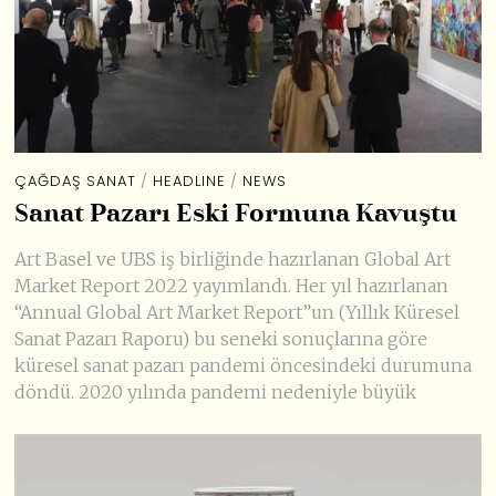
ÇAĞDAŞ SANAT
/
HEADLINE
/
NEWS
Sanat Pazarı Eski Formuna Kavuştu
Art Basel ve UBS iş birliğinde hazırlanan Global Art
Market Report 2022 yayımlandı. Her yıl hazırlanan
“Annual Global Art Market Report”un (Yıllık Küresel
Sanat Pazarı Raporu) bu seneki sonuçlarına göre
küresel sanat pazarı pandemi öncesindeki durumuna
döndü. 2020 yılında pandemi nedeniyle büyük