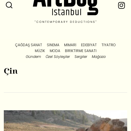
ÇAĞDAŞ SANAT
SINEMA
MIMARI
EDEBIYAT
TIYATRO
MÜZIK
MODA
BIRIKTIRME SANATI
Gündem
Özel Söyleşiler
Sergiler
Mağaza
Çin