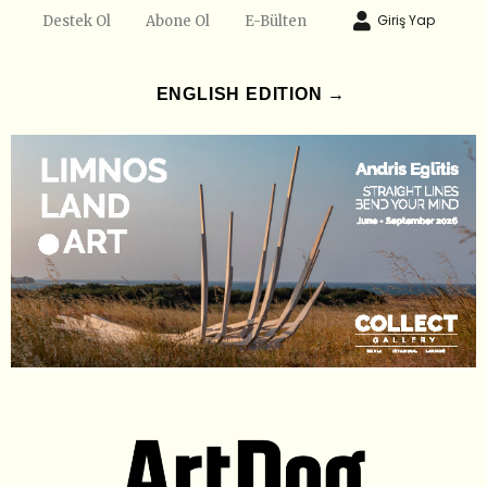
Giriş Yap
Destek Ol
Abone Ol
E-Bülten
ENGLISH EDITION →