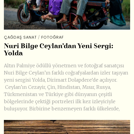
ÇAĞDAŞ SANAT
/
FOTOĞRAF
Nuri Bilge Ceylan’dan Yeni Sergi:
Yolda
Altın Palmiye ödüllü yönetmen ve fotoğraf sanatçısı
Nuri Bilge Ceylan’ın farklı coğrafyalardan izler taşıyan
yeni sergisi Yolda, Dirimart Dolapdere‘de açılıyor.
Ceylan’ın Cezayir, Çin, Hindistan, Mısır, Rusya,
Türkmenistan ve Türkiye gibi dünyanın çeşitli
bölgelerinde çektiği portreleri ilk kez izleyiciyle
buluşuyor. Birbirine benzemeyen farklı ülkelerde,