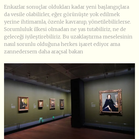
Enkazlar sonuçlar oldukları kadar yeni başlangıçlara
da vesile olabilirler, eğer görünüşte yok edilmek
yerine ihtimamla, özenle kavranıp, yönetilebilirlerse.
Sorumluluk ilkesi olmadan ne yas tutabiliriz, ne de
geleceği iyileştirebiliriz. Bu uzaklaştırma meselesinin
nasıl sorunlu olduğuna herkes işaret ediyor ama
zannedersem daha araçsal bakan