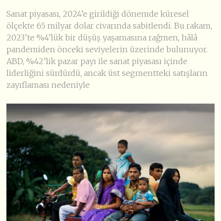
Sanat piyasası, 2024’e girildiği dönemde küresel
ölçekte 65 milyar dolar civarında sabitlendi. Bu rakam,
2023’te %4’lük bir düşüş yaşamasına rağmen, hâlâ
pandemiden önceki seviyelerin üzerinde bulunuyor.
ABD, %42’lik pazar payı ile sanat piyasası içinde
liderliğini sürdürdü, ancak üst segmentteki satışların
zayıflaması nedeniyle