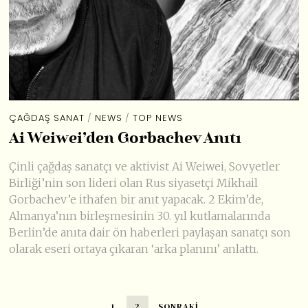
ÇAĞDAŞ SANAT
/
NEWS
/
TOP NEWS
Ai Weiwei’den Gorbachev Anıtı
Çinli çağdaş sanatçı ve aktivist Ai Weiwei, Sovyetler
Birliği’nin son lideri olan Rus siyasetçi Mikhail
Gorbachev’e ithafen bir anıt yapacak. 2 Ekim’de,
Almanya’nın birleşmesinin 30. yıl kutlamalarında
Berlin’de anıta dair ön haberleri paylaşan sanatçı son
olarak eseri ortaya çıkaran ‘arka planını’ anlattı.
1
2
SONRAKI