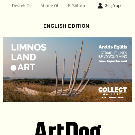
Giriş Yap
Destek Ol
Abone Ol
E-Bülten
ENGLISH EDITION →