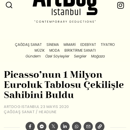
ÇAĞDAŞ SANAT
SINEMA
MIMARI
EDEBIYAT
TIYATRO
MÜZIK
MODA
BIRIKTIRME SANATI
Gündem
Özel Söyleşiler
Sergiler
Mağaza
Picasso’nun 1 Milyon
Euroluk Tablosu Çekilişle
Sahibini Buldu
ARTDOG ISTANBUL
23 MAYIS 2020
ÇAĞDAŞ SANAT
/
HEADLINE