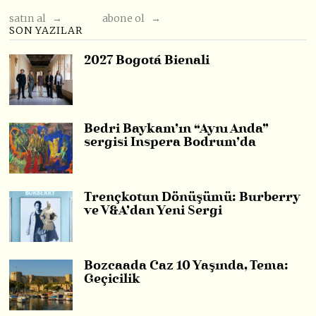
satın al →
abone ol →
SON YAZILAR
2027 Bogotá Bienali
Bedri Baykam’ın “Aynı Anda”
sergisi Inspera Bodrum’da
Trençkotun Dönüşümü: Burberry
ve V&A’dan Yeni Sergi
Bozcaada Caz 10 Yaşında, Tema:
Geçicilik