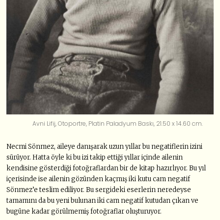
Avni Lifij, Otoportre, Platin Paladyum Baskı, 21.50 x 14.60 cm.
Necmi Sönmez, aileye danışarak uzun yıllar bu negatiflerin izini
sürüyor. Hatta öyle ki bu izi takip ettiği yıllar içinde ailenin
kendisine gösterdiği fotoğraflardan bir de kitap hazırlıyor. Bu yıl
içerisinde ise ailenin gözünden kaçmış iki kutu cam negatif
Sönmez’e teslim ediliyor. Bu sergideki eserlerin neredeyse
tamamını da bu yeni bulunan iki cam negatif kutudan çıkan ve
bugüne kadar görülmemiş fotoğraflar oluşturuyor.