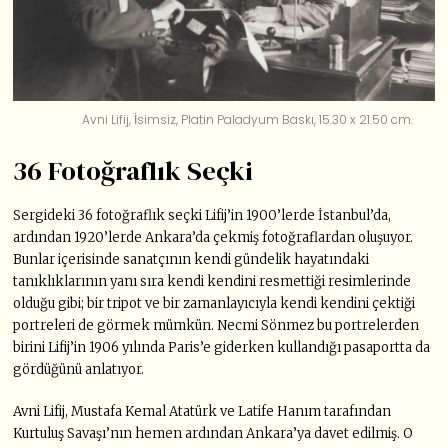
Avni Lifij, İsimsiz, Platin Paladyum Baskı, 15.30 x 21.50 cm.
36 Fotoğraflık Seçki
Sergideki 36 fotoğraflık seçki Lifij’in 1900’lerde İstanbul’da,
ardından 1920’lerde Ankara’da çekmiş fotoğraflardan oluşuyor.
Bunlar içerisinde sanatçının kendi gündelik hayatındaki
tanıklıklarının yanı sıra kendi kendini resmettiği resimlerinde
olduğu gibi; bir tripot ve bir zamanlayıcıyla kendi kendini çektiği
portreleri de görmek mümkün. Necmi Sönmez bu portrelerden
birini Lifij’in 1906 yılında Paris’e giderken kullandığı pasaportta da
gördüğünü anlatıyor.
Avni Lifij, Mustafa Kemal Atatürk ve Latife Hanım tarafından
Kurtuluş Savaşı’nın hemen ardından Ankara’ya davet edilmiş. O