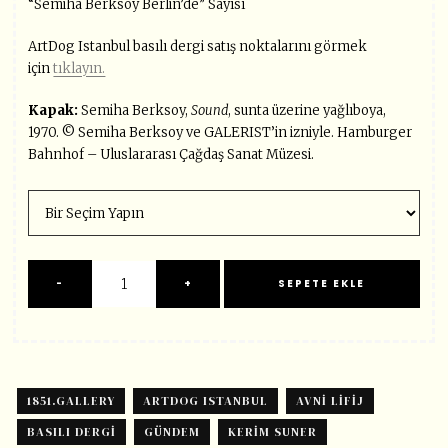
“Semiha Berksoy Berlin’de” Sayısı
ArtDog Istanbul basılı dergi satış noktalarını görmek
için
tıklayın.
Kapak:
Semiha Berksoy,
Sound
, sunta üzerine yağlıboya,
1970. ©️ Semiha Berksoy ve GALERIST’in izniyle. Hamburger
Bahnhof – Uluslararası Çağdaş Sanat Müzesi.
1851.GALLERY
ARTDOG ISTANBUL
AVNI LIFIJ
BASILI DERGI
GÜNDEM
KERIM SUNER