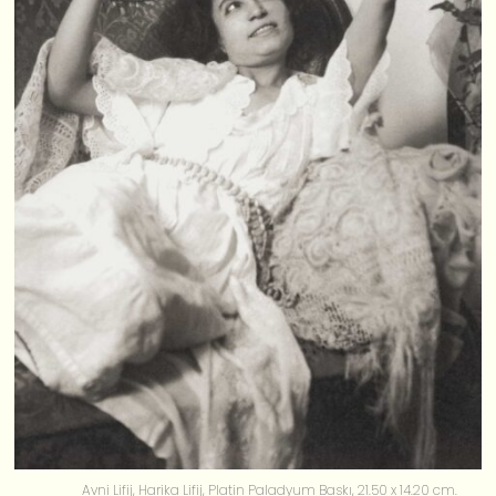
Avni Lifij, Harika Lifij, Platin Paladyum Baskı, 21.50 x 14.20 cm.