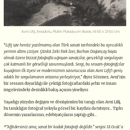
Avni Lifij, Anadolu, Platin Paladyum Baskı, 14.60 x 21.50 cm
“
Lifij işte henüz yazılmamış olan Türk sanatı tarihindeki bu ayrıcalıklı
yerinin altını çiziyor. Çünkü Zeki Faik İzer, Burhan Doğançay başta
olmak üzere bizzat fotoğrafla uğraşan sanatçılar, gerçekliği sorgulayan
çok katmanlı bir görselliği savunmuşlardı. Sergi, bu ressam-fotoğrafçılar
kuşağının ilk üyesi ve modernizmin savunucusu olan Avni Lifij’i geniş
odaklı bir sorgulamanın ortasına yerleştiriyor,”
diyor Sönmez. Avni’nin
bir ressam duyarlılığı ile çektiği fotoğraflardaki şehir ve insan
imgelerindeki derinlikli bakış açısını yineliyor.
Yaşadığı yüzyılın değişim ve dönüşümüm bir tanığı olan Avni Lifij,
bu tanıklığın fotoğraf yoluyla görsel bir kaydını da tutuyor… Tıpkı
dönemin yazarlarının, edebiyatçıların yaptığı gibi…
*“Affedersiniz ama, sanat bir kodak fotoğrafı değildir.” sergisi 18 Ocak’ a