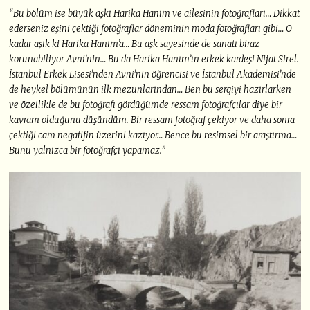
“Bu bölüm ise büyük aşkı Harika Hanım ve ailesinin fotoğrafları… Dikkat
ederseniz eşini çektiği fotoğraflar döneminin moda fotoğrafları gibi… O
kadar aşık ki Harika Hanım’a… Bu aşk sayesinde de sanatı biraz
korunabiliyor Avni’nin… Bu da Harika Hanım’ın erkek kardeşi Nijat Sirel.
İstanbul Erkek Lisesi’nden Avni’nin öğrencisi ve İstanbul Akademisi’nde
de heykel bölümünün ilk mezunlarından… Ben bu sergiyi hazırlarken
ve özellikle de bu fotoğrafı gördüğümde ressam fotoğrafçılar diye bir
kavram olduğunu düşündüm. Bir ressam fotoğraf çekiyor ve daha sonra
çektiği cam negatifin üzerini kazıyor… Bence bu resimsel bir araştırma…
Bunu yalnızca bir fotoğrafçı yapamaz.”