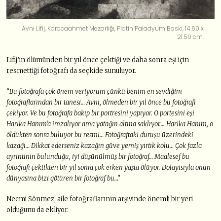
Avni Lifij, Karacaahmet Mezarlığı, Platin Paladyum Baskı, 14.60 x
21.50 cm.
Lifij’in ölümünden bir yıl önce çektiği ve daha sonra eşi için
resmettiği fotoğrafı da seçkide sunuluyor.
“Bu fotoğrafa çok önem veriyorum çünkü benim en sevdiğim
fotoğraflarından bir tanesi… Avni, ölmeden bir yıl önce bu fotoğrafı
çekiyor. Ve bu fotoğrafa bakıp bir portresini yapıyor. O portesini eşi
Harika Hanım’a imzalıyor ama yatağın altına saklıyor…. Harika Hanım, o
öldükten sonra buluyor bu resmi… Fotoğraftaki duruşu üzerindeki
kazağı… Dikkat ederseniz kazağın güve yemiş yırtık kolu… Çok fazla
ayrıntının bulunduğu, iyi düşünülmüş bir fotoğraf… Maalesef bu
fotoğrafı çektikten bir yıl sonra çok erken yaşta ölüyor. Dolayısıyla onun
dünyasına bizi götüren bir fotoğraf bu…”
Necmi Sönmez, aile fotoğraflarının arşivinde önemli bir yeri
olduğunu da ekliyor.