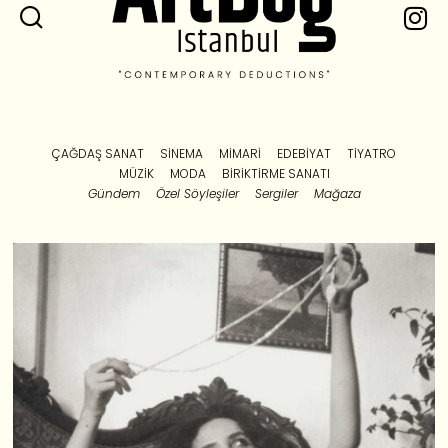
ÇAĞDAŞ SANAT
SINEMA
MIMARI
EDEBIYAT
TIYATRO
MÜZIK
MODA
BIRIKTIRME SANATI
Gündem
Özel Söyleşiler
Sergiler
Mağaza