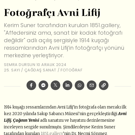
Fotoğrafçı Avni Lifij
Kerim Suner tarafından kurulan 1851.gallery,
"Affedersiniz ama, sanat bir kodak fotoğrafı
değildir" adlı açılış sergisiyle 1914 kuşağı
ressamlarından Avni Lifij’in fotoğrafçı yönünü
merkezine yerleştiriyor.
SEMRA DURSUN
10 ARALIK 2024
25. SAYI
/
ÇAĞDAŞ SANAT
/
FOTOĞRAF
1914 kuşağı ressamlarından Avni Lifij’in fotoğrafa olan merakı ilk
kez 2020 yılında Sakıp Sabancı Müzesi’nin gerçekleştirdiği
Avni
Lifij. Çağının Yenisi
adlı sanatını ve hayatını derinlemesine
inceleyen sergide sunulmuştu. Şimdilerdeyse Kerim Suner
tarafından kurulan
1851.gallery
’nin Dr. Necmi Sönmez