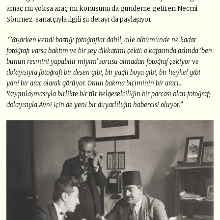
amaç mı yoksa araç mı konusunu da gündeme getiren Necmi
Sönmez, sanatçıyla ilgili şu detayı da paylaşıyor:
“Yaşarken kendi bastığı fotoğraflar dahil, aile albümünde ne kadar
fotoğrafı varsa baktım ve bir şey dikkatimi çekti: o kafasında aslında ‘ben
bunun resmini yapabilir miyim’ sorusu olmadan fotoğraf çekiyor ve
dolayısıyla fotoğrafı bir desen gibi, bir yağlı boya gibi, bir heykel gibi
yani bir araç olarak görüyor. Onun bakma biçiminin bir aracı…
Yaygınlaşmasıyla birlikte bir tür belgeselciliğin bir parçası olan fotoğraf;
dolayısıyla Avni için de yeni bir duyarlılığın habercisi oluyor.”