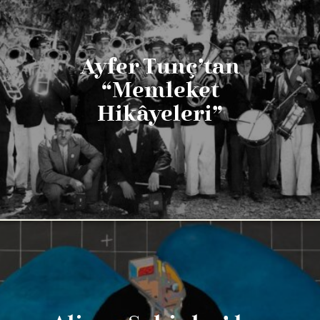
Ayfer Tunç’tan
“Memleket
Hikâyeleri”