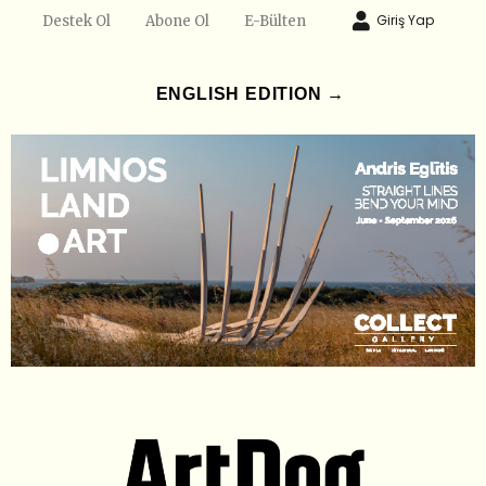
Giriş Yap
Destek Ol
Abone Ol
E-Bülten
ENGLISH EDITION →