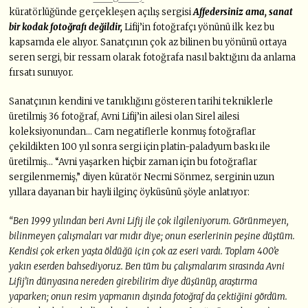
küratörlüğünde gerçekleşen açılış sergisi
Affedersiniz ama, sanat
bir kodak fotoğrafı değildir,
Lifij’in fotoğrafçı yönünü ilk kez bu
kapsamda ele alıyor. Sanatçının çok az bilinen bu yönünü ortaya
seren sergi, bir ressam olarak fotoğrafa nasıl baktığını da anlama
fırsatı sunuyor.
Sanatçının kendini ve tanıklığını gösteren tarihi tekniklerle
üretilmiş 36 fotoğraf, Avni Lifij’in ailesi olan Sirel ailesi
koleksiyonundan… Cam negatiflerle konmuş fotoğraflar
çekildikten 100 yıl sonra sergi için platin-paladyum baskı ile
üretilmiş… “Avni yaşarken hiçbir zaman için bu fotoğraflar
sergilenmemiş,” diyen küratör Necmi Sönmez, serginin uzun
yıllara dayanan bir hayli ilginç öyküsünü şöyle anlatıyor:
“Ben 1999 yılından beri Avni Lifij ile çok ilgileniyorum. Görünmeyen,
bilinmeyen çalışmaları var mıdır diye; onun eserlerinin peşine düştüm.
Kendisi çok erken yaşta öldüğü için çok az eseri vardı. Toplam 400’e
yakın eserden bahsediyoruz. Ben tüm bu çalışmalarım sırasında Avni
Lifij’in dünyasına nereden girebilirim diye düşünüp, araştırma
yaparken; onun resim yapmanın dışında fotoğraf da çektiğini gördüm.