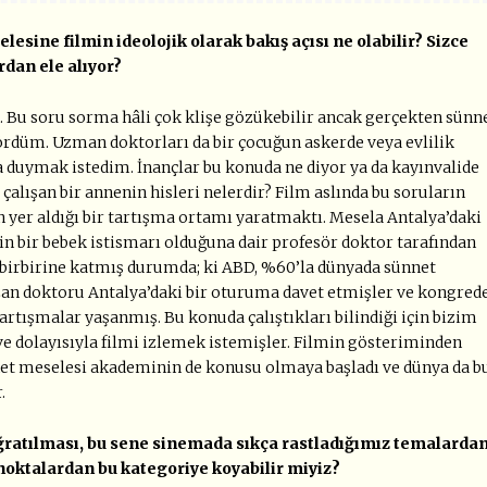
sine filmin ideolojik olarak bakış açısı ne olabilir? Sizce
rdan ele alıyor?
. Bu soru sorma hâli çok klişe gözükebilir ancak gerçekten sünn
rdüm. Uzman doktorları da bir çocuğun askerde veya evlilik
 duymak istedim. İnançlar bu konuda ne diyor ya da kayınvalide
ışan bir annenin hisleri nelerdir? Film aslında bu soruların
n yer aldığı bir tartışma ortamı yaratmaktı. Mesela Antalya’daki
in bir bebek istismarı olduğuna dair profesör doktor tarafından
 birbirine katmış durumda; ki ABD, %60’la dünyada sünnet
zan doktoru Antalya’daki bir oturuma davet etmişler ve kongred
artışmalar yaşanmış. Bu konuda çalıştıkları bilindiği için bizim
ve dolayısıyla filmi izlemek istemişler. Filmin gösteriminden
net meselesi akademinin de konusu olmaya başladı ve dünya da b
.
ratılması, bu sene sinemada sıkça rastladığımız temalarda
i noktalardan bu kategoriye koyabilir miyiz?