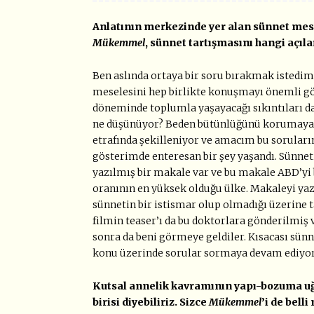
Anlatının merkezinde yer alan sünnet mesele
Mükemmel
, sünnet tartışmasını hangi açıla
Ben aslında ortaya bir soru bırakmak istedim
meselesini hep birlikte konuşmayı önemli gö
döneminde toplumla yaşayacağı sıkıntıları da
ne düşünüyor? Beden bütünlüğünü korumaya çal
etrafında şekilleniyor ve amacım bu soruları
gösterimde enteresan bir şey yaşandı. Sünnet
yazılmış bir makale var ve bu makale ABD’yi
oranının en yüksek olduğu ülke. Makaleyi ya
sünnetin bir istismar olup olmadığı üzerine t
filmin teaser’ı da bu doktorlara gönderilmiş 
sonra da beni görmeye geldiler. Kısacası sün
konu üzerinde sorular sormaya devam ediyor
Kutsal annelik kavramının yapı-bozuma uğ
birisi diyebiliriz. Sizce
Mükemmel
’i de bell