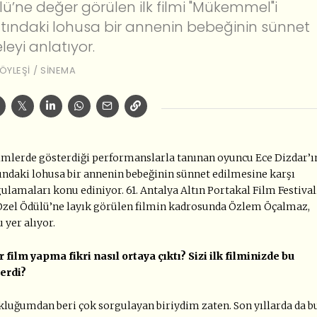
ü’ne değer görülen ilk filmi "Mükemmel"i
altındaki lohusa bir annenin bebeğinin sünnet
eyi anlatıyor.
ÖYLEŞI
/
SINEMA
filmlerde gösterdiği performanslarla tanınan oyuncu Ece Dizdar’ı
tındaki lohusa bir annenin bebeğinin sünnet edilmesine karşı
ulamaları konu ediniyor. 61. Antalya Altın Portakal Film Festival
 Özel Ödülü’ne layık görülen filmin kadrosunda Özlem Öçalmaz,
 yer alıyor.
 film yapma fikri nasıl ortaya çıktı? Sizi ilk filminizde bu
erdi?
uğumdan beri çok sorgulayan biriydim zaten. Son yıllarda da b