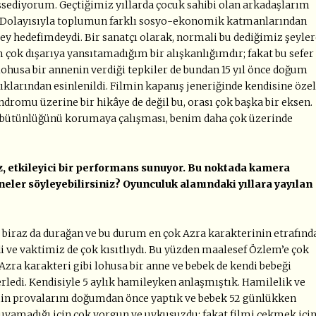
ssediyorum. Geçtiğimiz yıllarda çocuk sahibi olan arkadaşlarım
bu. Dolayısıyla toplumun farklı sosyo-ekonomik katmanlarından
ey hedefimdeydi. Bir sanatçı olarak, normali bu dediğimiz şeyler
ok dışarıya yansıtamadığım bir alışkanlığımdır; fakat bu sefer
ohusa bir annenin verdiği tepkiler de bundan 15 yıl önce doğum
larından esinlenildi. Filmin kapanış jeneriğinde kendisine özel
dromu üzerine bir hikâye de değil bu, orası çok başka bir eksen.
n bütünlüğünü korumaya çalışması, benim daha çok üzerinde
 etkileyici bir performans sunuyor. Bu noktada kamera
ler söyleyebilirsiniz? Oyunculuk alanındaki yıllara yayılan
l ve biraz da durağan ve bu durum en çok Azra karakterinin etrafınd
i ve vaktimiz de çok kısıtlıydı. Bu yüzden maalesef Özlem’e çok
zra karakteri gibi lohusa bir anne ve bebek de kendi bebeği
lerledi. Kendisiyle 5 aylık hamileyken anlaşmıştık. Hamilelik ve
min provalarını doğumdan önce yaptık ve bebek 52 günlükken
 uyuyamadığı için çok yorgun ve uykusuzdu; fakat filmi çekmek içi