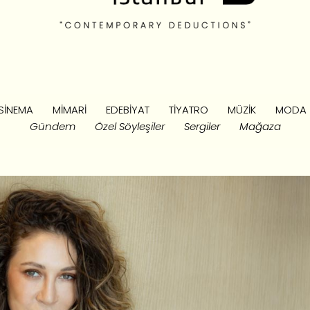
SINEMA
MIMARI
EDEBIYAT
TIYATRO
MÜZIK
MODA
Gündem
Özel Söyleşiler
Sergiler
Mağaza