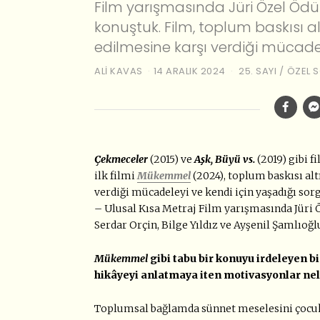
Film yarışmasında Jüri Özel Ödül
konuştuk. Film, toplum baskısı 
edilmesine karşı verdiği mücadel
ALI KAVAS
14 ARALIK 2024
25. SAYI
/
ÖZEL S
Çekmeceler
(2015) ve
Aşk, Büyü vs.
(2019) gibi 
ilk filmi
Mükemmel
(2024), toplum baskısı al
verdiği mücadeleyi ve kendi için yaşadığı sorg
– Ulusal Kısa Metraj Film yarışmasında Jüri
Serdar Orçin, Bilge Yıldız ve Ayşenil Şamlıoğlu
Mükemmel
gibi tabu bir konuyu irdeleyen bir
hikâyeyi anlatmaya iten motivasyonlar nel
Toplumsal bağlamda sünnet meselesini çocukl