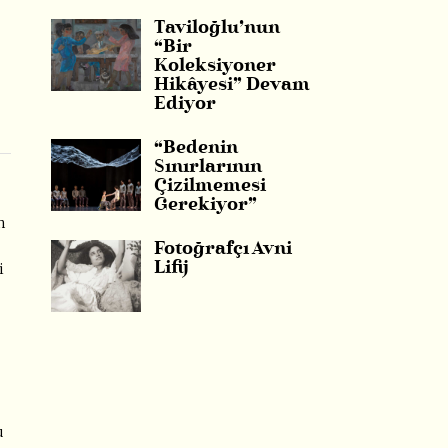
Taviloğlu’nun
“Bir
Koleksiyoner
Hikâyesi” Devam
Ediyor
“Bedenin
Sınırlarının
Çizilmemesi
Gerekiyor”
n
Fotoğrafçı Avni
i
Lifij
u