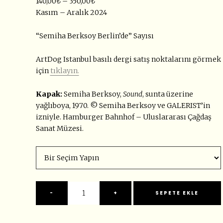
140,00
₺
–
350,00
₺
Kasım – Aralık 2024
“Semiha Berksoy Berlin’de” Sayısı
ArtDog Istanbul basılı dergi satış noktalarını görmek
için
tıklayın.
Kapak:
Semiha Berksoy,
Sound
, sunta üzerine
yağlıboya, 1970. ©️ Semiha Berksoy ve GALERIST’in
izniyle. Hamburger Bahnhof – Uluslararası Çağdaş
Sanat Müzesi.