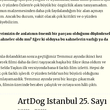
rdı. O yüzden Özlem’e çok büyük bir özgürlük alanı tanıyamadım.
cunun malzemesinden daha çok faydalandığım bir alan açmayı
um. Ancak bu durum, vakit olarak çok kritikti ve o yüzden
diyebilirim.
rimizin de anlatının önemli bir parçası olduğunu düşünürse
ahneler oldu mu? Eğer ki olduysa bu sahnelerin varlığı ya da
yonla dolandıktan sonra geçtiğimiz Temmuz ayında ikinci kez
erek filmi daha da ileri taşıyacak başka bir fikre ikna oldum ve
a Taşkın ilk versiyonda bana 8 farklı film izletti. Hepsi de
ok farklı işlerdi. O yüzden Selda’nın bir büyücü olduğunu
mlayamazdık. Temmuz ayında yeni bir kurgu çıkarmak
 filmin üzerinde beraber çalıştık ve ortaya son hâli çıktı.
ArtDog Istanbul 25. Sayı