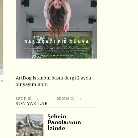
ArtDog Istanbul basılı dergi 2 ayda
ar
bir yayımlanır.
satın al →
abone ol →
SON YAZILAR
Şehrin
Panolarının
İzinde