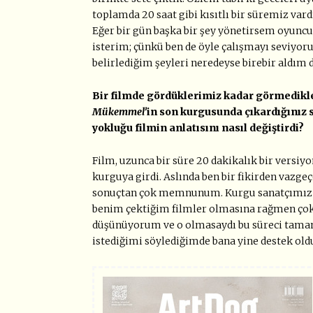
toplamda 20 saat gibi kısıtlı bir süremiz va
Eğer bir gün başka bir şey yönetirsem oyun
isterim; çünkü ben de öyle çalışmayı seviyor
belirlediğim şeyleri neredeyse birebir aldım 
Bir filmde gördüklerimiz kadar görmedikle
Mükemmel’
in son kurgusunda çıkardığınız s
yokluğu filmin anlatısını nasıl değiştirdi?
Film, uzunca bir süre 20 dakikalık bir versi
kurguya girdi. Aslında ben bir fikirden vazgeç
sonuçtan çok memnunum. Kurgu sanatçımız Seld
benim çektiğim filmler olmasına rağmen çok ç
düşünüyorum ve o olmasaydı bu süreci tama
istediğimi söylediğimde bana yine destek oldu,