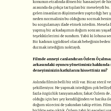
konunun etrafında dönen bir hassasiyet de hi
arasında da çokça tartışılan bir meseleydi 
gelen insanların düşünmeden yaptırdığı her ş
neden normalinin bu olduğunu sormak benim ç
bu sorgulamayı ifade etmek istedim. Mesela l
yapmış bir arkadaşımın doğum sonrası yaşadık
teşekkürlerimi de sundum. Tabii ki lohusa sen
Bir kadının içgüdüsel olarak bebeğinin bede
durmak istediğim noktaydı.
Filmde anneyi canlandıran Özlem Öçalmaz,
arkasındaki oyuncu yönetiminiz hakkında ne
deneyiminizin katkılarını hissettiniz mi?
Aslında filmin belli bir stili var. Biraz steri
şekilleniyor. Ne yapmak istediğim çok belliyd
fazla özgürlük tanıyamadım; fakat Özlem de A
olduğu için her şey kendiliğinden ve harika i
doğum sürecini de yakından takip ettim. Fil
birlikte sete çıktık. Özlem tabii ki geceleri