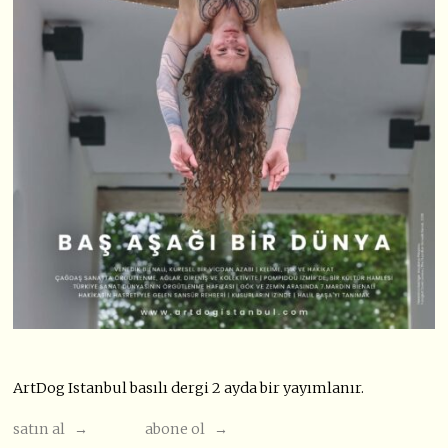
ArtDog Istanbul basılı dergi 2 ayda bir yayımlanır.
satın al →
abone ol →