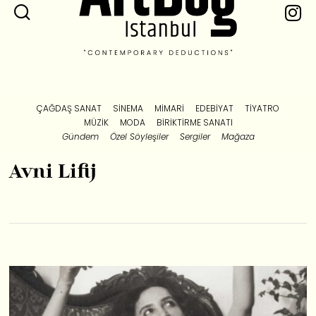
ÇAĞDAŞ SANAT
SINEMA
MIMARI
EDEBIYAT
TIYATRO
MÜZIK
MODA
BIRIKTIRME SANATI
Gündem
Özel Söyleşiler
Sergiler
Mağaza
Avni Lifij