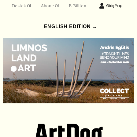
Giriş Yap
Destek Ol
Abone Ol
E-Bülten
ENGLISH EDITION →