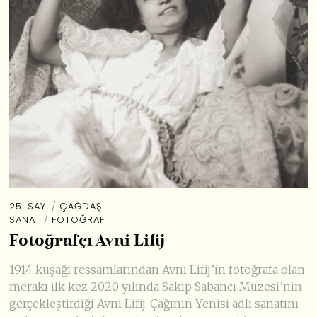
25. SAYI
/
ÇAĞDAŞ
SANAT
/
FOTOĞRAF
Fotoğrafçı Avni Lifij
1914 kuşağı ressamlarından Avni Lifij’in fotoğrafa olan
merakı ilk kez 2020 yılında Sakıp Sabancı Müzesi’nin
gerçekleştirdiği Avni Lifij. Çağının Yenisi adlı sanatını