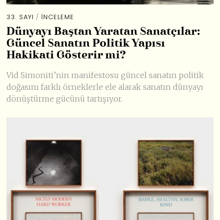
33. SAYI
/
İNCELEME
Dünyayı Baştan Yaratan Sanatçılar:
Güncel Sanatın Politik Yapısı
Hakikati Gösterir mi?
Vid Simoniti’nin manifestosu güncel sanatın politik
doğasını farklı örneklerle ele alarak sanatın dünyayı
dönüştürme gücünü tartışıyor.