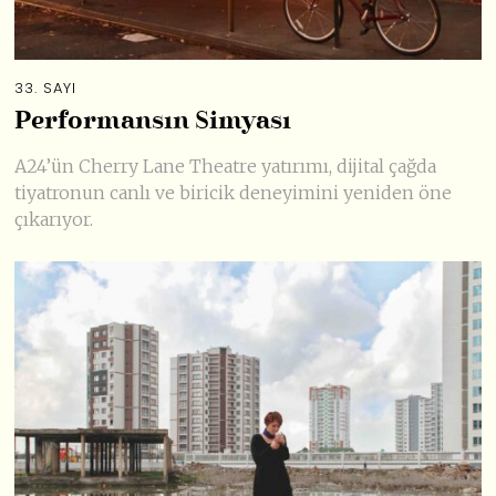
33. SAYI
Performansın Simyası
A24’ün Cherry Lane Theatre yatırımı, dijital çağda
tiyatronun canlı ve biricik deneyimini yeniden öne
çıkarıyor.