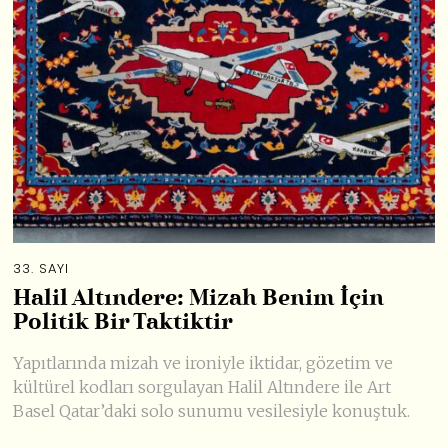
33. SAYI
Halil Altındere: Mizah Benim İçin
Politik Bir Taktiktir
Yapıtlarında mizah ve ironiyle iktidar, gözetim ve
kültürel kodları sorgulayan Halil Altındere ile Art
Basel Qatar’daki solo sunumu vesilesiyle konuştuk.