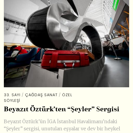
33. SAYI
/
ÇAĞDAŞ SANAT
/
ÖZEL
SÖYLEŞI
Beyazıt Öztürk’ten “Şeyler” Sergisi
Beyazıt Öztürk’ün İGA İstanbul Havalimanı’ndaki
“Şeyler” sergisi, unutulan eşyalar ve dev bir heykel