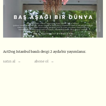
ArtDog Istanbul basılı dergi 2 ayda bir yayımlanır.
satın al →
abone ol →