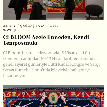
33. SAYI
/
ÇAĞDAŞ SANAT
/
ÖZEL
SÖYLEŞI
CI BLOOM Acele Etmeden, Kendi
Temposunda
CI Bloom, beşinci edisyonuyla 15 Nisan’daki ön
izlemenin ardından 16–19 Nisan tarihleri arasında
genel ziyaret günleriyle Lütfi Kırdar Kongre ve Sergi
Sarayı Rumeli Salonu’nda izleyiciyle buluşmaya
hazırlanıyor.