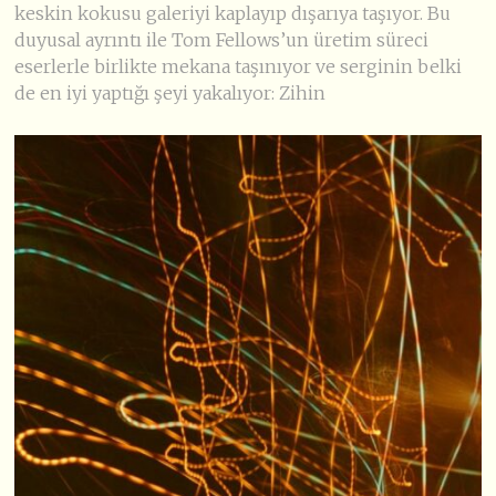
keskin kokusu galeriyi kaplayıp dışarıya taşıyor. Bu
duyusal ayrıntı ile Tom Fellows’un üretim süreci
eserlerle birlikte mekana taşınıyor ve serginin belki
de en iyi yaptığı şeyi yakalıyor: Zihin