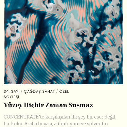
34. SAYI
/
ÇAĞDAŞ SANAT
/
ÖZEL
SÖYLEŞI
Yüzey Hiçbir Zaman Susmaz
CONCENTRATE’te karşılaşılan ilk şey bir eser değil,
bir koku. Araba boyası, alüminyum ve solventin