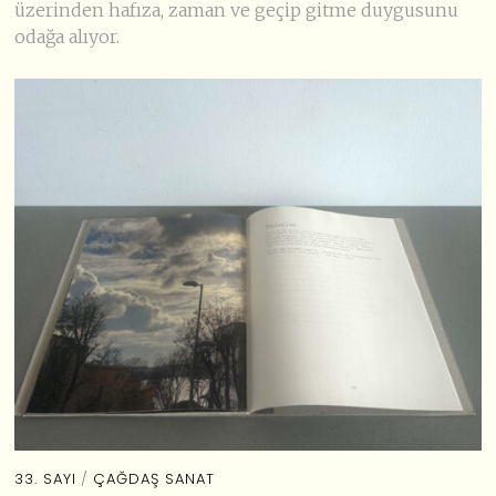
üzerinden hafıza, zaman ve geçip gitme duygusunu
odağa alıyor.
33. SAYI
/
ÇAĞDAŞ SANAT