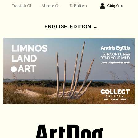
Giriş Yap
Destek Ol
Abone Ol
E-Bülten
ENGLISH EDITION →