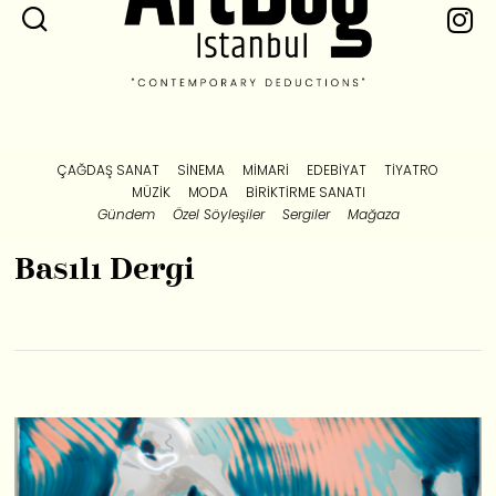
ÇAĞDAŞ SANAT
SINEMA
MIMARI
EDEBIYAT
TIYATRO
MÜZIK
MODA
BIRIKTIRME SANATI
Gündem
Özel Söyleşiler
Sergiler
Mağaza
Basılı Dergi