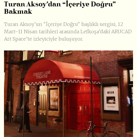
Turan Aksoy’dan “İçeriye Doğru”
Bakmak
Turan Aksoy’un "İçeriye Doğru" başlıklı sergisi, 12
Mart–11 Nisan tarihleri arasında Lefkoşa’daki ARUCAD
Art Space’te izleyiciyle buluşuyor.