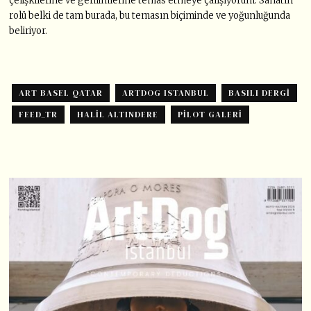
çelişkilerine ve gerilimlerine temas etmeye çalışıyorum. Sanatın
rolü belki de tam burada, bu temasın biçiminde ve yoğunluğunda
beliriyor.
ART BASEL QATAR
ARTDOG ISTANBUL
BASILI DERGI
FEED_TR
HALIL ALTINDERE
PİLOT GALERI