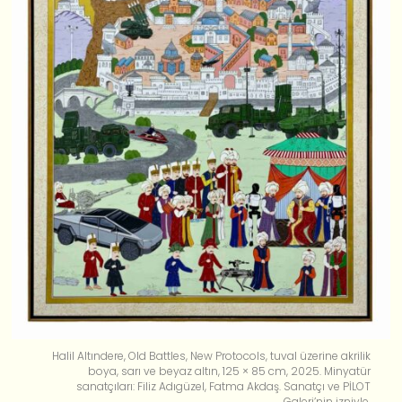
Halil Altındere, Old Battles, New Protocols, tuval üzerine akrilik
boya, sarı ve beyaz altın, 125 × 85 cm, 2025. Minyatür
sanatçıları: Filiz Adıgüzel, Fatma Akdaş. Sanatçı ve PİLOT
Galeri’nin izniyle.