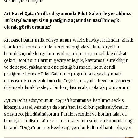
vesilesiyle konuştuk.
Art Basel Qatar’ın ilk edisyonunda Pilot Galeri ile yer aldınız.
Bu karşılaşmayı sizin pratiğiniz açısından nasıl bir eşik
olarak görüyorsunuz?
Art Basel Qatar’ın ilk edisyonunun, Wael Shawky tarafından klasik
fuar formatının ötesinde, sergi mantığıyla ve küratöryel bir
bütünlük içinde kurgulanmış olması benim için özellikle dikkat
çekici. Booth sınırlarının geçirgenleştiği, kavramsal sürekliliğin
ve deneysel yaklaşımın öne çıktığı bu model, hem kendi
pratiğimle hem de Pilot Galeri’nin programatik yaklaşımıyla
örtüşüyor. Bu nedenle bunu bir “eşik”ten ziyade, heyecan verici ve
düşünsel olarak besleyici bir karşılaşma alanı olarak görüyorum.
Ayrıca Doha edisyonunun, coğrafi konumu ve katılımcı seçkisi
itibarıyla Basel, Miami ya da Paris’ten farklı bir içeriksel yönelim
geliştireceğini düşünüyorum. Paralel sergiler ve konuşmalar da
bunu işaret ediyor; küresel sanat ekseninin yeniden konumlandığı
bir anda,“Doğu”nun merkezileştiği yeni bir kültürel harita oluşuyor.