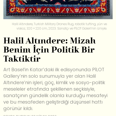
Halil Altındere, Turkish Military Drones Rug, robotik tufting, yün ve
viskoz, 320 × 220 cm, 2023. Sanatçı ve PİLOT Galeri’nin izniyle.
Halil Altındere: Mizah
Benim İçin Politik Bir
Taktiktir
Art Basel’in Katar’daki ilk edisyonunda PİLOT
Gallery’nin solo sunumuyla yer alan Halil
Altındere’nin işleri, göç, kimlik ve sosyo-politik
meseleler etrafında şekillenen seçkisiyle,
sanatçının gündelik olanla kurduğu mesafeyi
ve bu mesafeden geliştirdiği düşünsel hattı
görünür kıldı.