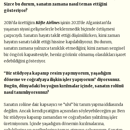
Sizce bu durum, sanatın zamana nasıl temas ettiğini
gösteriyor?
2016’da ürettiğim
Köfte Airlines
işinin 2021’de Afganistan’da
yaşanan siyasi gelişmelerle beklenmedik biçimde örtüşmesi
çarpıcıydı. Sanatın hayatı taklit ettiği düşünülürken, kimi zaman
hayatın sanatı taklit ettiği hissine kapılabiliyoruz. Bu durum,
sanatın zamana yalnızca tanıklık etmediğini; kimi zaman sezgisel
bir öngörü kapasitesiyle, henüz görünür olmamış olasılıkları işaret
edebildiğini gösteriyor.
“Bir stüdyoya kapanıp resim yapmıyorum, yaşadığım
döneme ve coğrafyaya ilişkin işler yapıyorum” diyorsunuz.
Bugün, dünyadaki bu yoğun kırılmalar içinde, sanatın rolünü
nasıl tanımlıyorsunuz?
Sanatın rolüne dair kapsayıcı ve “ulvi” bir tanım yapma iddiasında
değilim. Ancak kendi pratiğim açısından söyleyebileceğim şu: Ben
bir stüdyoya kapanıp zamandan ve coğrafyadan yalıtılmış işler
üretmiyorum. İçinde yaşadığım dönemin kırılmalarına,