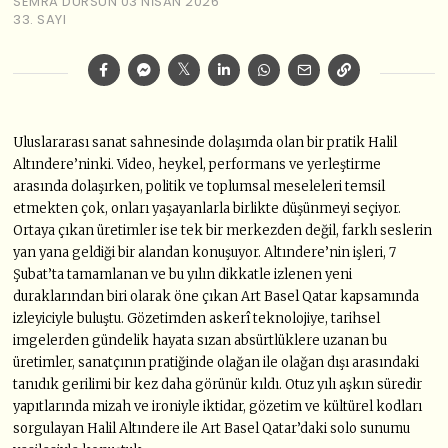
SEMRA DURSUN
03 NISAN 2026
33. SAYI
Uluslararası sanat sahnesinde dolaşımda olan bir pratik Halil
Altındere’ninki. Video, heykel, performans ve yerleştirme
arasında dolaşırken, politik ve toplumsal meseleleri temsil
etmekten çok, onları yaşayanlarla birlikte düşünmeyi seçiyor.
Ortaya çıkan üretimler ise tek bir merkezden değil, farklı seslerin
yan yana geldiği bir alandan konuşuyor. Altındere’nin işleri, 7
Şubat’ta tamamlanan ve bu yılın dikkatle izlenen yeni
duraklarından biri olarak öne çıkan Art Basel Qatar kapsamında
izleyiciyle buluştu. Gözetimden askerî teknolojiye, tarihsel
imgelerden gündelik hayata sızan absürtlüklere uzanan bu
üretimler, sanatçının pratiğinde olağan ile olağan dışı arasındaki
tanıdık gerilimi bir kez daha görünür kıldı. Otuz yılı aşkın süredir
yapıtlarında mizah ve ironiyle iktidar, gözetim ve kültürel kodları
sorgulayan Halil Altındere ile Art Basel Qatar’daki solo sunumu