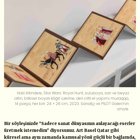
Halil Altındere, Star Wars: Royal Hunt, suluboya, sarı ve beyaz
altın, bitkisel boyalı kâğıt üzerine; deri ciltli el yapımı muraqqa,
14 parça, her biri: 24 × 26 cm, 2023. Sanatçı ve PİLOT Galeri’nin
izniyle.
Bir söyleşinizde “Sadece sanat dünyasının anlayacağı eserler
üretmek istemedim” diyorsunuz. Art Basel Qatar gibi
küresel ama aynı zamanda kamusal yönü güçlü bir bağlamda,