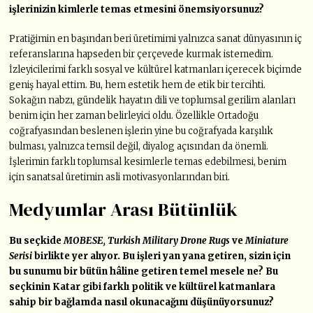
işlerinizin kimlerle temas etmesini önemsiyorsunuz?
Pratiğimin en başından beri üretimimi yalnızca sanat dünyasının iç
referanslarına hapseden bir çerçevede kurmak istemedim.
İzleyicilerimi farklı sosyal ve kültürel katmanları içerecek biçimde
geniş hayal ettim. Bu, hem estetik hem de etik bir tercihti.
Sokağın nabzı, gündelik hayatın dili ve toplumsal gerilim alanları
benim için her zaman belirleyici oldu. Özellikle Ortadoğu
coğrafyasından beslenen işlerin yine bu coğrafyada karşılık
bulması, yalnızca temsil değil, diyalog açısından da önemli.
İşlerimin farklı toplumsal kesimlerle temas edebilmesi, benim
için sanatsal üretimin asli motivasyonlarından biri.
Medyumlar Arası Bütünlük
Bu seçkide
MOBESE, Turkish Military Drone Rugs
ve
Miniature
Serisi
birlikte yer alıyor. Bu işleri yan yana getiren, sizin için
bu sunumu bir bütün hâline getiren temel mesele ne? Bu
seçkinin Katar gibi farklı politik ve kültürel katmanlara
sahip bir bağlamda nasıl okunacağını düşünüyorsunuz?