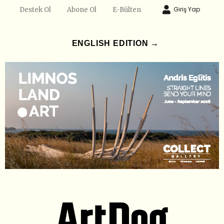
Giriş Yap
Destek Ol
Abone Ol
E-Bülten
ENGLISH EDITION →