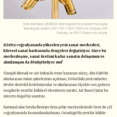
Halil Altındere, MOBESE, altın kaplama paslanmaz çelik,
teleskopik sistem, 50 × 50 × 250–450 cm, Unique, 2011.
Sanatçı ve PİLOT Galeri’nin izniyle.
Körfez coğrafyasında yükselen yeni sanat merkezleri,
küresel sanat haritasında dengeleri değiştiriyor. Sizce bu
merkezleşme, sanat üretimi kadar sanatın dolaşımını ve
alımlanışını da dönüştürüyor mu?
Sharjah Bienali ve Art Dubai ile ivme kazanan süreç; Abu Dabi’de
uluslararası müze şubelerinin açılması, Doha’daki yeni müzeler,
devlet destekli koleksiyonlar ve uluslararası ölçekte ses getiren
sergilerle yeni bir kültürel ekosistem yarattı. Art Basel Qatar bu
sürecin doğal bir uzantısı.
Kamusal alan heykellerinin hem şehir merkezlerinde hem de çöl
coğrafyasında konumlandırılması, Ortadoğu’da yeni bir kültür-