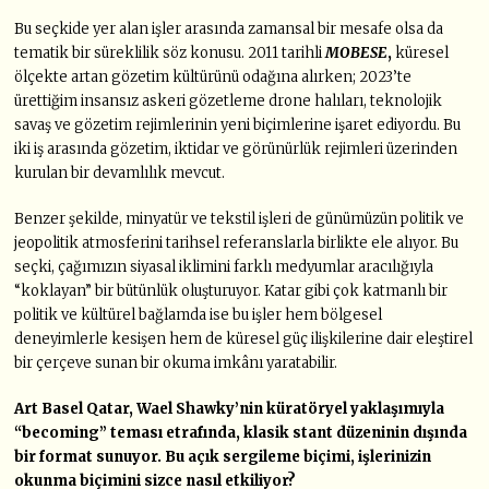
Bu seçkide yer alan işler arasında zamansal bir mesafe olsa da
tematik bir süreklilik söz konusu. 2011 tarihli
MOBESE
,
küresel
ölçekte artan gözetim kültürünü odağına alırken; 2023’te
ürettiğim insansız askeri gözetleme drone halıları, teknolojik
savaş ve gözetim rejimlerinin yeni biçimlerine işaret ediyordu. Bu
iki iş arasında gözetim, iktidar ve görünürlük rejimleri üzerinden
kurulan bir devamlılık mevcut.
Benzer şekilde, minyatür ve tekstil işleri de günümüzün politik ve
jeopolitik atmosferini tarihsel referanslarla birlikte ele alıyor. Bu
seçki, çağımızın siyasal iklimini farklı medyumlar aracılığıyla
“koklayan” bir bütünlük oluşturuyor. Katar gibi çok katmanlı bir
politik ve kültürel bağlamda ise bu işler hem bölgesel
deneyimlerle kesişen hem de küresel güç ilişkilerine dair eleştirel
bir çerçeve sunan bir okuma imkânı yaratabilir.
Art Basel Qatar, Wael Shawky’nin küratöryel yaklaşımıyla
“becoming” teması etrafında, klasik stant düzeninin dışında
bir format sunuyor. Bu açık sergileme biçimi, işlerinizin
okunma biçimini sizce nasıl etkiliyor?