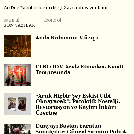
ArtDog Istanbul basılı dergi 2 ayda bir yayımlanır.
satın al →
abone ol →
SON YAZILAR
Anda Kalmanın Müziği
CI BLOOM Acele Etmeden, Kendi
Temposunda
“Artık Hiçbir Şey Eskisi Gibi
Olmayacak”: Patolojik Nostalji,
Restorasyon ve Kaybın İnkârı
Üzerine
Dünyayı Baştan Yaratan
Sanatçılar: Güncel Sanatın Politik