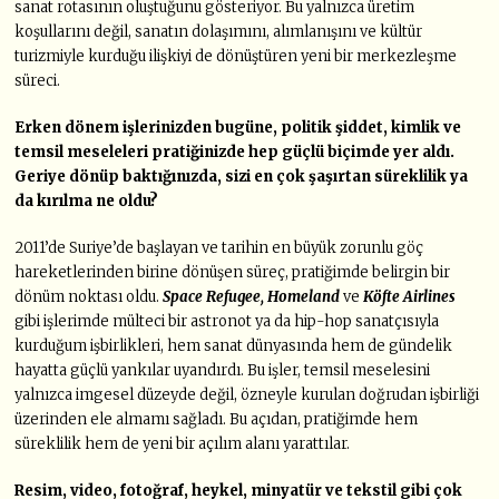
sanat rotasının oluştuğunu gösteriyor. Bu yalnızca üretim
koşullarını değil, sanatın dolaşımını, alımlanışını ve kültür
turizmiyle kurduğu ilişkiyi de dönüştüren yeni bir merkezleşme
süreci.
Erken dönem işlerinizden bugüne, politik şiddet, kimlik ve
temsil meseleleri pratiğinizde hep güçlü biçimde yer aldı.
Geriye dönüp baktığınızda, sizi en çok şaşırtan süreklilik ya
da kırılma ne oldu?
2011’de Suriye’de başlayan ve tarihin en büyük zorunlu göç
hareketlerinden birine dönüşen süreç, pratiğimde belirgin bir
dönüm noktası oldu.
Space Refugee, Homeland
ve
Köfte Airlines
gibi işlerimde mülteci bir astronot ya da hip-hop sanatçısıyla
kurduğum işbirlikleri, hem sanat dünyasında hem de gündelik
hayatta güçlü yankılar uyandırdı. Bu işler, temsil meselesini
yalnızca imgesel düzeyde değil, özneyle kurulan doğrudan işbirliği
üzerinden ele almamı sağladı. Bu açıdan, pratiğimde hem
süreklilik hem de yeni bir açılım alanı yarattılar.
Resim, video, fotoğraf, heykel, minyatür ve tekstil gibi çok