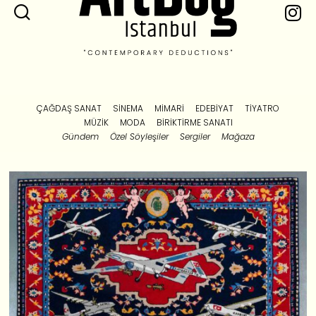
ÇAĞDAŞ SANAT
SINEMA
MIMARI
EDEBIYAT
TIYATRO
MÜZIK
MODA
BIRIKTIRME SANATI
Gündem
Özel Söyleşiler
Sergiler
Mağaza