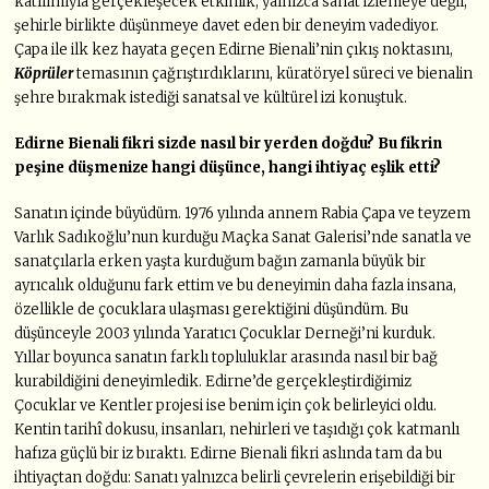
katılımıyla gerçekleşecek etkinlik, yalnızca sanat izlemeye değil,
şehirle birlikte düşünmeye davet eden bir deneyim vadediyor.
Çapa ile ilk kez hayata geçen Edirne Bienali’nin çıkış noktasını,
Köprüler
temasının çağrıştırdıklarını, küratöryel süreci ve bienalin
şehre bırakmak istediği sanatsal ve kültürel izi konuştuk.
Edirne Bienali fikri sizde nasıl bir yerden doğdu? Bu fikrin
peşine düşmenize hangi düşünce, hangi ihtiyaç eşlik etti?
Sanatın içinde büyüdüm. 1976 yılında annem Rabia Çapa ve teyzem
Varlık Sadıkoğlu’nun kurduğu Maçka Sanat Galerisi’nde sanatla ve
sanatçılarla erken yaşta kurduğum bağın zamanla büyük bir
ayrıcalık olduğunu fark ettim ve bu deneyimin daha fazla insana,
özellikle de çocuklara ulaşması gerektiğini düşündüm. Bu
düşünceyle 2003 yılında Yaratıcı Çocuklar Derneği’ni kurduk.
Yıllar boyunca sanatın farklı topluluklar arasında nasıl bir bağ
kurabildiğini deneyimledik. Edirne’de gerçekleştirdiğimiz
Çocuklar ve Kentler projesi ise benim için çok belirleyici oldu.
Kentin tarihî dokusu, insanları, nehirleri ve taşıdığı çok katmanlı
hafıza güçlü bir iz bıraktı. Edirne Bienali fikri aslında tam da bu
ihtiyaçtan doğdu: Sanatı yalnızca belirli çevrelerin erişebildiği bir