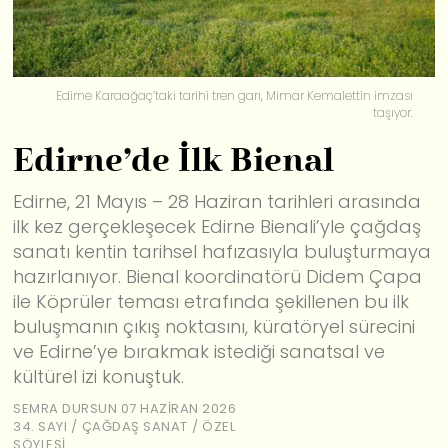
Edirne Karaağaç’taki tarihi tren garı, Mimar Kemalettin imzası
taşıyor.
Edirne’de İlk Bienal
Edirne, 21 Mayıs – 28 Haziran tarihleri arasında
ilk kez gerçekleşecek Edirne Bienali’yle çağdaş
sanatı kentin tarihsel hafızasıyla buluşturmaya
hazırlanıyor. Bienal koordinatörü Didem Çapa
ile Köprüler teması etrafında şekillenen bu ilk
buluşmanın çıkış noktasını, küratöryel sürecini
ve Edirne’ye bırakmak istediği sanatsal ve
kültürel izi konuştuk.
SEMRA DURSUN
07 HAZIRAN 2026
34. SAYI
/
ÇAĞDAŞ SANAT
/
ÖZEL
SÖYLEŞI