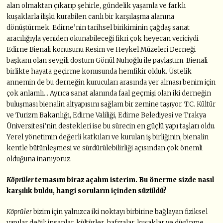
alan olmaktan çıkarıp şehirle, gündelik yaşamla ve farklı
kuşaklarla ilişki kurabilen canlı bir karşılaşma alanına
dönüştürmek. Edirne’nin tarihsel birikiminin çağdaş sanat
aracılığıyla yeniden okunabileceği fikri çok heyecan vericiydi.
Edirne Bienali konusunu Resim ve Heykel Müzeleri Derneği
başkanı olan sevgili dostum Gönül Nuhoğlu ile paylaştım. Bienali
birlikte hayata geçirme konusunda hemfikir olduk. Üstelik
annemin de bu derneğin kurucuları arasında yer alması benim için
çok anlamlı… Ayrıca sanat alanında faal geçmişi olan iki derneğin
buluşması bienalin altyapısını sağlam bir zemine taşıyor. T.C. Kültür
ve Turizm Bakanlığı, Edirne Valiliği, Edirne Belediyesi ve Trakya
Üniversitesi’nin destekleri ise bu sürecin en güçlü yapı taşları oldu.
Yerel yönetimin değerli katkıları ve kurulan iş birliğinin, bienalin
kentle bütünleşmesi ve sürdürülebilirliği açısından çok önemli
olduğuna inanıyoruz.
Köprüler
temasını biraz açalım isterim. Bu önerme sizde nasıl
karşılık buldu, hangi soruların içinden süzüldü?
Köprüler
bizim için yalnızca iki noktayı birbirine bağlayan fiziksel
yapılar değil; insanlar, kültürler, hafızalar, kuşaklar ve düşünme