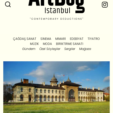
ÇAĞDAŞ SANAT
SINEMA
MIMARI
EDEBIYAT
TIYATRO
MÜZIK
MODA
BIRIKTIRME SANATI
Gündem
Özel Söyleşiler
Sergiler
Mağaza