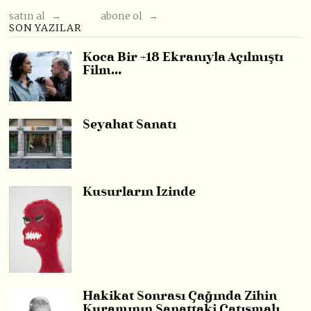
satın al →
abone ol →
SON YAZILAR
Koca Bir +18 Ekranıyla Açılmıştı
Film…
Seyahat Sanatı
Kusurların İzinde
Hakikat Sonrası Çağında Zihin
Kuramının Sanattaki Çatışmalı