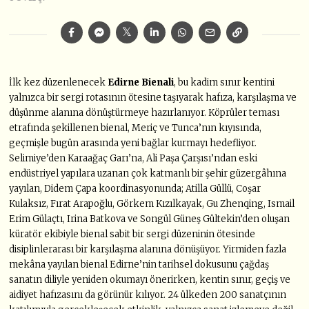
İlk kez düzenlenecek
Edirne Bienali
, bu kadim sınır kentini
yalnızca bir sergi rotasının ötesine taşıyarak hafıza, karşılaşma ve
düşünme alanına dönüştürmeye hazırlanıyor. Köprüler teması
etrafında şekillenen bienal, Meriç ve Tunca’nın kıyısında,
geçmişle bugün arasında yeni bağlar kurmayı hedefliyor.
Selimiye’den Karaağaç Garı’na, Ali Paşa Çarşısı’ndan eski
endüstriyel yapılara uzanan çok katmanlı bir şehir güzergâhına
yayılan, Didem Çapa koordinasyonunda; Atilla Güllü, Coşar
Kulaksız, Fırat Arapoğlu, Görkem Kızılkayak, Gu Zhenqing, Ismail
Erim Gülaçtı, Irina Batkova ve Songül Güneş Gültekin’den oluşan
küratör ekibiyle bienal sabit bir sergi düzeninin ötesinde
disiplinlerarası bir karşılaşma alanına dönüşüyor. Yirmiden fazla
mekâna yayılan bienal Edirne’nin tarihsel dokusunu çağdaş
sanatın diliyle yeniden okumayı önerirken, kentin sınır, geçiş ve
aidiyet hafızasını da görünür kılıyor. 24 ülkeden 200 sanatçının