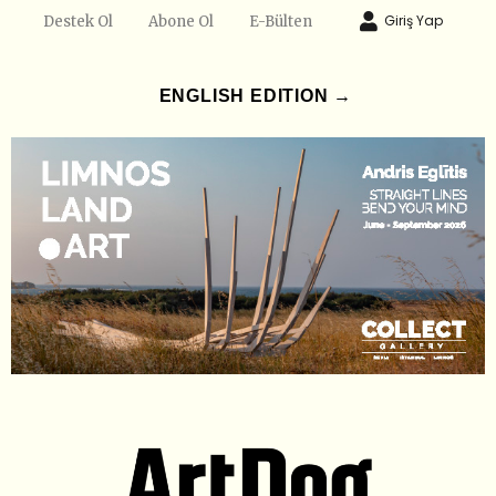
Giriş Yap
Destek Ol
Abone Ol
E-Bülten
ENGLISH EDITION →