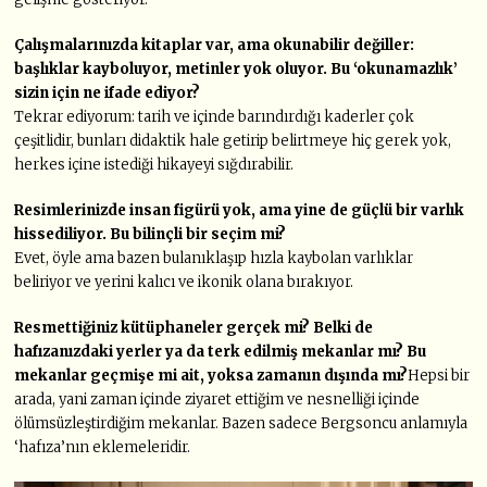
Çalışmalarınızda kitaplar var, ama okunabilir değiller:
başlıklar kayboluyor, metinler yok oluyor. Bu ‘okunamazlık’
sizin için ne ifade ediyor?
Tekrar ediyorum: tarih ve içinde barındırdığı kaderler çok
çeşitlidir, bunları didaktik hale getirip belirtmeye hiç gerek yok,
herkes içine istediği hikayeyi sığdırabilir.
Resimlerinizde insan figürü
yok, ama yine de güçlü bir varlık
hissediliyor. Bu bilinçli bir seçim mi?
Evet, öyle ama bazen bulanıklaşıp hızla kaybolan varlıklar
beliriyor ve yerini kalıcı ve ikonik olana bırakıyor.
Resmettiğiniz kütüphaneler
gerçek mi? Belki de
hafızanızdaki
yerler ya da terk edilmiş mekanlar
mı?
Bu
mekanlar geçmişe mi ait, yoksa zamanın dışında mı?
Hepsi bir
arada, yani zaman içinde ziyaret ettiğim ve nesnelliği içinde
ölümsüzleştirdiğim mekanlar. Bazen sadece Bergsoncu anlamıyla
‘hafıza’nın eklemeleridir.