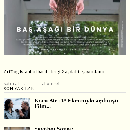
ArtDog Istanbul basılı dergi 2 ayda bir yayımlanır.
satın al →
abone ol →
SON YAZILAR
Koca Bir +18 Ekranıyla Açılmıştı
Film…
Seyahat Sanatı