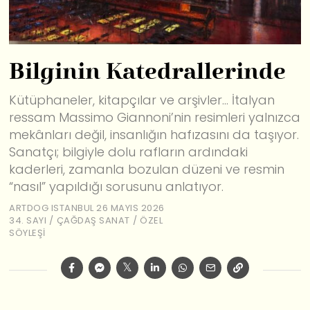
Bilginin Katedrallerinde
Kütüphaneler, kitapçılar ve arşivler… İtalyan
ressam Massimo Giannoni’nin resimleri yalnızca
mekânları değil, insanlığın hafızasını da taşıyor.
Sanatçı; bilgiyle dolu rafların ardındaki
kaderleri, zamanla bozulan düzeni ve resmin
“nasıl” yapıldığı sorusunu anlatıyor.
ARTDOG ISTANBUL
26 MAYIS 2026
34. SAYI
/
ÇAĞDAŞ SANAT
/
ÖZEL
SÖYLEŞI