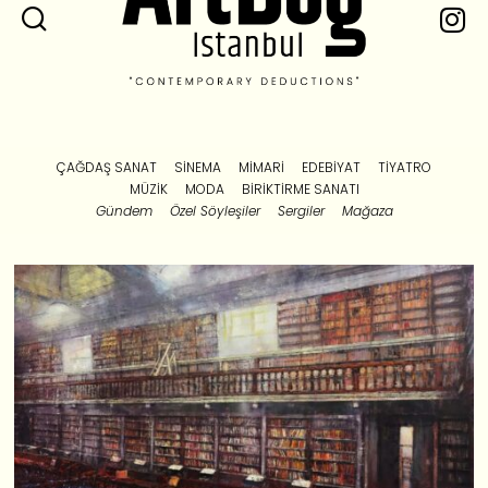
ÇAĞDAŞ SANAT
SINEMA
MIMARI
EDEBIYAT
TIYATRO
MÜZIK
MODA
BIRIKTIRME SANATI
Gündem
Özel Söyleşiler
Sergiler
Mağaza