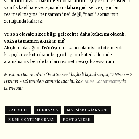
ve bölücü tarzlara bakın. Ben buna farklı bir şey eklemek istedim,
yani fiziksel hareket açısından daha içgüdüsel ve çılgın bir
resimsel magma, her zaman “ne” değil, “nasıl” sorusunun
zorluğunda kalarak.
Ve son olarak: sizce bilgi gelecekte daha kalıcı mı olacak,
yoksa tamamen akışkan mı?
Akışkan olacağını düşünüyorum, kalıcı olanı ise o totemlerde,
kitapçılar ve kütüphaneler gibi bilginin katedrallerinde
aramalısınız; ben de bunları resmetmeyi çok seviyorum.
Massimo Giannoni’nin “Post Sapere” başlıklı kişisel sergisi, 17 Nisan – 2
Haziran 2026 tarihleri arasında İstanbul’daki
Muse Contemporary
’de
izlenebilir.
CAPRICCI
FLORANSA
MASSIMO GIANNONI
MUSE CONTEMPORARY
POST SAPERE