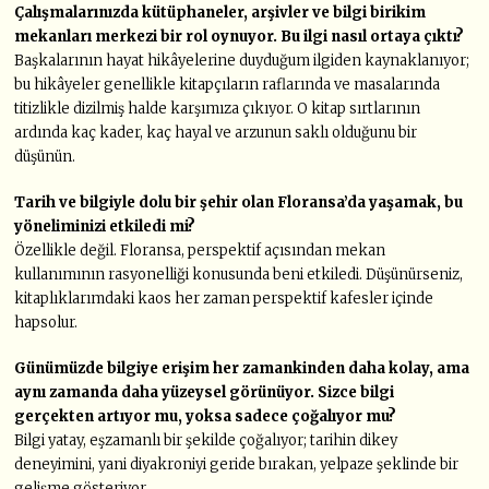
Çalışmalarınızda kütüphaneler, arşivler ve bilgi birikim
mekanları
merkezi bir rol oynuyor. Bu ilgi nasıl ortaya çıktı?
Başkalarının hayat hikâyelerine duyduğum ilgiden kaynaklanıyor;
bu hikâyeler genellikle kitapçıların raflarında ve masalarında
titizlikle dizilmiş halde karşımıza çıkıyor. O kitap sırtlarının
ardında kaç kader, kaç hayal ve arzunun saklı olduğunu bir
düşünün.
Tarih ve bilgiyle dolu bir şehir olan Floransa’da yaşamak, bu
yöneliminizi etkiledi mi?
Özellikle değil. Floransa, perspektif açısından mekan
kullanımının rasyonelliği konusunda beni etkiledi. Düşünürseniz,
kitaplıklarımdaki kaos her zaman perspektif kafesler içinde
hapsolur.
Günümüzde bilgiye erişim her zamankinden daha kolay, ama
aynı zamanda daha yüzeysel görünüyor.
Sizce bilgi
gerçekten artıyor mu, yoksa sadece çoğalıyor mu?
Bilgi yatay, eşzamanlı bir şekilde çoğalıyor; tarihin dikey
deneyimini, yani diyakroniyi geride bırakan, yelpaze şeklinde bir
gelişme gösteriyor.