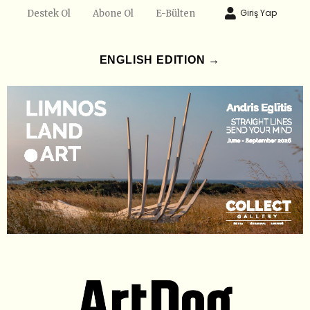
Giriş Yap
Destek Ol
Abone Ol
E-Bülten
ENGLISH EDITION →