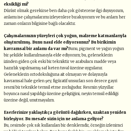
eksikliği mi?
Dürüst olmak gerekirse ben daha çok gösterene ilgi duyuyorum,
anlamı ise çalışmalarımı izleyenlere bırakıyorum ve bu anlam her
zaman onların bilgisine bağlı olacaktır.
Çalışmalarınızın yüzeyleri çok yoğun, malzeme katmanlarıyla
oluşturulmuş. Bunu nasıl elde ediyorsunuz? Bu birikimin
kavramsal bir anlamı da var mı?
Bunu, pigment ve yağın yoğun
bir şekilde kullanılmasıyla elde ediyorum; bu, geleneklerin
izinden giden çok eski bir tekniktir ve arabulucu madde veya
hazırlık yapılmamış saf keten tuval üzerine uygulanır.
Geleneklerin ortodoksluğuna ait olmayan ve dolayısıyla
kavramsal hale gelen şey, figüratif unsurları son derece gayri
resmi bir teknikle temsil etme zorluğudur. Resmin yüzyıllar
boyunca nasıl yapıldığı üzerine geliştiğini, neyin temsil edildiği
üzerine değil, unutmayalım.
Eserlerinize yaklaştıkça görüntü dağılırken, uzaktan yeniden
birleşiyor. Bu mesafe sizin için ne anlama geliyor?
Bu, resimde çok sık kullanılan bir denklemdir, örneğin izlenimci