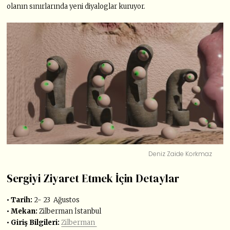
olanın sınırlarında yeni diyaloglar kuruyor.
Deniz Zaide Korkmaz
Sergiyi Ziyaret Etmek İçin Detaylar
• Tarih:
2- 23 Ağustos
• Mekan:
Zilberman İstanbul
• Giriş Bilgileri:
Zilberman