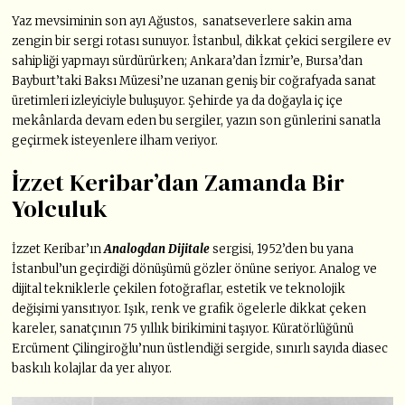
Yaz mevsiminin son ayı Ağustos, sanatseverlere sakin ama
zengin bir sergi rotası sunuyor. İstanbul, dikkat çekici sergilere ev
sahipliği yapmayı sürdürürken; Ankara’dan İzmir’e, Bursa’dan
Bayburt’taki Baksı Müzesi’ne uzanan geniş bir coğrafyada sanat
üretimleri izleyiciyle buluşuyor. Şehirde ya da doğayla iç içe
mekânlarda devam eden bu sergiler, yazın son günlerini sanatla
geçirmek isteyenlere ilham veriyor.
İzzet Keribar’dan Zamanda Bir
Yolculuk
İzzet Keribar’ın
Analogdan Dijitale
sergisi, 1952’den bu yana
İstanbul’un geçirdiği dönüşümü gözler önüne seriyor. Analog ve
dijital tekniklerle çekilen fotoğraflar, estetik ve teknolojik
değişimi yansıtıyor. Işık, renk ve grafik ögelerle dikkat çeken
kareler, sanatçının 75 yıllık birikimini taşıyor. Küratörlüğünü
Ercüment Çilingiroğlu’nun üstlendiği sergide, sınırlı sayıda diasec
baskılı kolajlar da yer alıyor.