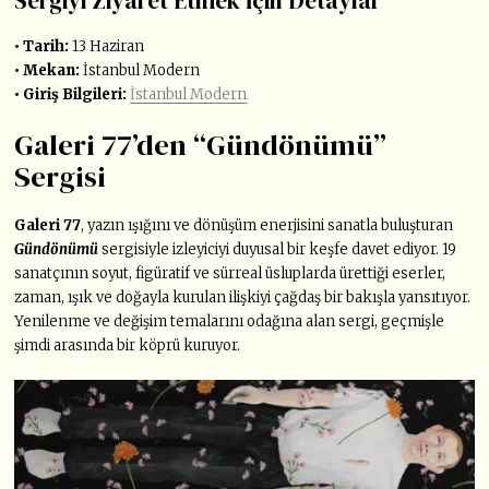
Sergiyi Ziyaret Etmek İçin Detaylar
• Tarih:
13 Haziran
• Mekan:
İstanbul Modern
• Giriş Bilgileri:
İstanbul Modern
Galeri 77’den “Gündönümü”
Sergisi
Galeri 77
, yazın ışığını ve dönüşüm enerjisini sanatla buluşturan
Gündönümü
sergisiyle izleyiciyi duyusal bir keşfe davet ediyor. 19
sanatçının soyut, figüratif ve sürreal üsluplarda ürettiği eserler,
zaman, ışık ve doğayla kurulan ilişkiyi çağdaş bir bakışla yansıtıyor.
Yenilenme ve değişim temalarını odağına alan sergi, geçmişle
şimdi arasında bir köprü kuruyor.