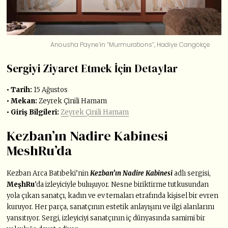
​Anousha Payne’in “Murmurations”, Hadiye Cangökçe
Sergiyi Ziyaret Etmek İçin Detaylar
• Tarih:
15 Ağustos
• Mekan:
Zeyrek Çinili Hamam
• Giriş Bilgileri:
Zeyrek Çinili Hamam
Kezban’ın Nadire Kabinesi
MeshRu’da
Kezban Arca Batıbeki’nin
Kezban’ın Nadire Kabinesi
adlı sergisi,
MeşhRu
’da izleyiciyle buluşuyor. Nesne biriktirme tutkusundan
yola çıkan sanatçı, kadın ve ev temaları etrafında kişisel bir evren
kuruyor. Her parça, sanatçının estetik anlayışını ve ilgi alanlarını
yansıtıyor. Sergi, izleyiciyi sanatçının iç dünyasında samimi bir