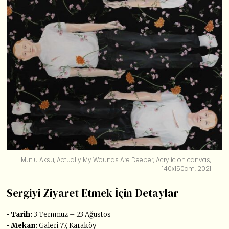
Mutlu Aksu, Actually My Wounds Are Deeper, Acrylic on canvas,
140x150cm, 2021
Sergiyi Ziyaret Etmek İçin Detaylar
• Tarih:
3 Temmuz – 23 Ağustos
• Mekan:
Galeri 77, Karaköy