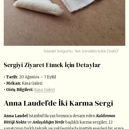
Saadet Sorgunlu, “Adı Sandıkta Kaldı (Saklı)”
Sergiyi Ziyaret Etmek İçin Detaylar
• Tarih:
20 Ağustos – 7 Eylül
• Mekan:
Kasa Galeri
• Giriş Bilgileri:
Kasa Galeri
Anna Laudel’de İki Karma Sergi
Anna Laudel
İstanbul’da yaz boyunca devam eden
Kaldırımın
Bittiği Nokta
ve
Anlaşıldığın Yerde
başlıklı karma sergiler, 12
sanatçının farklı teknik ve yaklaşımlarla ürettiği eserleri bir araya