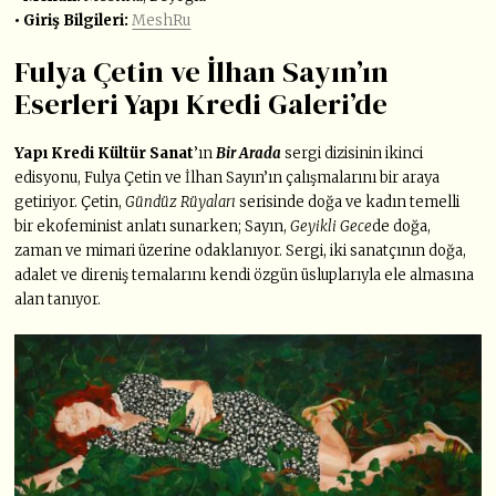
• Giriş Bilgileri:
MeshRu
Fulya Çetin ve İlhan Sayın’ın
Eserleri Yapı Kredi Galeri’de
Yapı Kredi Kültür Sanat
’ın
Bir Arada
sergi dizisinin ikinci
edisyonu, Fulya Çetin ve İlhan Sayın’ın çalışmalarını bir araya
getiriyor. Çetin,
Gündüz Rüyaları
serisinde doğa ve kadın temelli
bir ekofeminist anlatı sunarken; Sayın,
Geyikli Gece
de doğa,
zaman ve mimari üzerine odaklanıyor. Sergi, iki sanatçının doğa,
adalet ve direniş temalarını kendi özgün üsluplarıyla ele almasına
alan tanıyor.