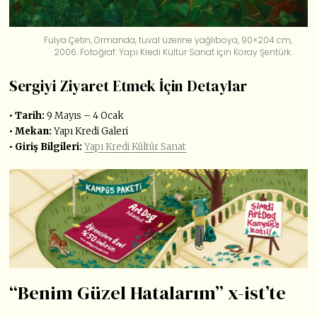
Fulya Çetin, Ormanda, tuval üzerine yağlıboya, 90×204 cm,
2006. Fotoğraf: Yapı Kredi Kültür Sanat için Koray Şentürk.
Sergiyi Ziyaret Etmek İçin Detaylar
• Tarih:
9 Mayıs – 4 Ocak
• Mekan:
Yapı Kredi Galeri
• Giriş Bilgileri:
Yapı
Kredi
Kültür
Sanat
“Benim Güzel Hatalarım” x-ist’te