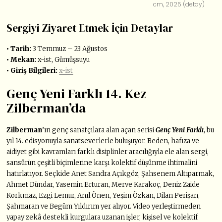
cm, 2025 (detay)
Sergiyi Ziyaret Etmek İçin Detaylar
• Tarih:
3 Temmuz – 23 Ağustos
• Mekan:
x-ist, Gümüşsuyu
• Giriş Bilgileri:
x-ist
Genç Yeni Farklı 14. Kez
Zilberman’da
Zilberman
’ın genç sanatçılara alan açan serisi
Genç Yeni Farklı
, bu
yıl 14. edisyonuyla sanatseverlerle buluşuyor. Beden, hafıza ve
aidiyet gibi kavramları farklı disiplinler aracılığıyla ele alan sergi,
sansürün çeşitli biçimlerine karşı kolektif düşünme ihtimalini
hatırlatıyor. Seçkide Anet Sandra Açıkgöz, Şahsenem Altıparmak,
Ahmet Dündar, Yasemin Erturan, Merve Karakoç, Deniz Zaide
Korkmaz, Ezgi Lemur, Anıl Önen, Yeşim Özkan, Dilan Perişan,
Şahmaran ve Begüm Yıldırım yer alıyor. Video yerleştirmeden
yapay zekâ destekli kurgulara uzanan işler, kişisel ve kolektif