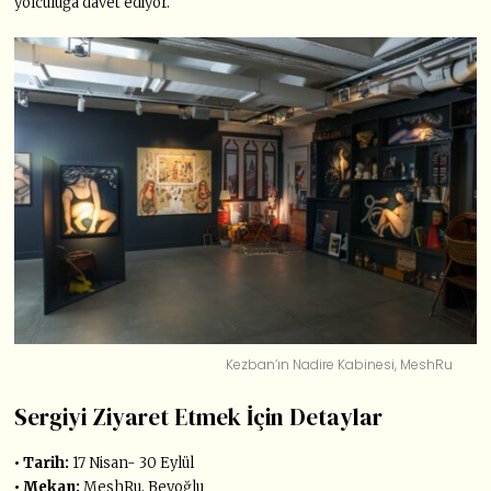
yolculuğa davet ediyor.
Kezban’ın Nadire Kabinesi, MeshRu
Sergiyi Ziyaret Etmek İçin Detaylar
• Tarih:
17 Nisan- 30 Eylül
• Mekan:
MeshRu, Beyoğlu