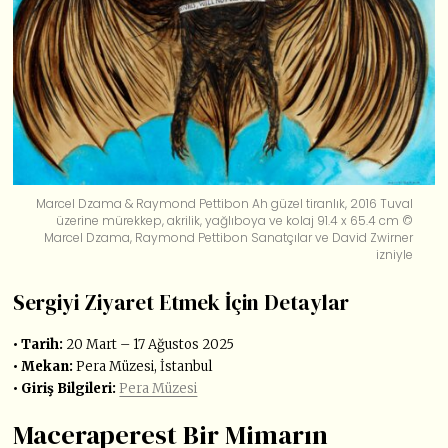
Marcel Dzama & Raymond Pettibon Ah güzel tiranlık, 2016 Tuval
üzerine mürekkep, akrilik, yağlıboya ve kolaj 91.4 x 65.4 cm ©
Marcel Dzama, Raymond Pettibon Sanatçılar ve David Zwirner
izniyle
Sergiyi Ziyaret Etmek İçin Detaylar
• Tarih:
20 Mart – 17 Ağustos 2025
• Mekan:
P
era
M
üzesi, İstanbul
• Giriş Bilgileri:
Pera Müzesi
Maceraperest Bir Mimarın