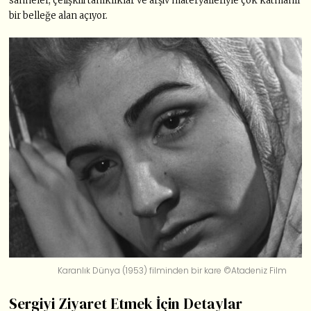
sahneler, çelişkili tanıklıklar ve arşiv materyalleriyle çok katmanlı
bir belleğe alan açıyor.
Karanlık Dünya (1953) filminden bir kare ©Atadeniz Film
Sergiyi Ziyaret Etmek İçin Detaylar