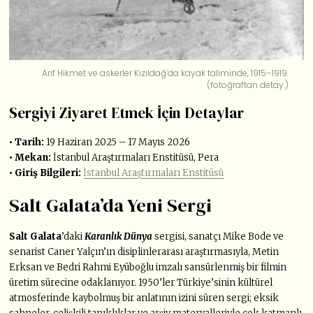
Arif Hikmet ve askerler Kızıldağ’da kayak taliminde, 1915–1919.
(fotoğraftan detay.)
Sergiyi Ziyaret Etmek İçin Detaylar
• Tarih:
19 Haziran 2025 – 17 Mayıs 2026
• Mekan:
İstanbul Araştırmaları Enstitüsü, Pera
• Giriş Bilgileri:
İstanbul Araştırmaları Enstitüsü
Salt Galata’da Yeni Sergi
Salt Galata
’daki
Karanlık Dünya
sergisi, sanatçı Mike Bode ve
senarist Caner Yalçın’ın disiplinlerarası araştırmasıyla, Metin
Erksan ve Bedri Rahmi Eyüboğlu imzalı sansürlenmiş bir filmin
üretim sürecine odaklanıyor. 1950’ler Türkiye’sinin kültürel
atmosferinde kaybolmuş bir anlatının izini süren sergi; eksik