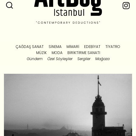
ÇAĞDAŞ SANAT
SINEMA
MIMARI
EDEBIYAT
TIYATRO
MÜZIK
MODA
BIRIKTIRME SANATI
Gündem
Özel Söyleşiler
Sergiler
Mağaza