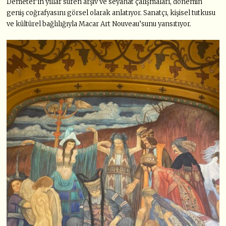
Demeter’in yıllar süren arşiv ve seyahat çalışmaları, dönemin
geniş coğrafyasını görsel olarak anlatıyor. Sanatçı, kişisel tutkusu
ve kültürel bağlılığıyla Macar Art Nouveau’sunu yansıtıyor.