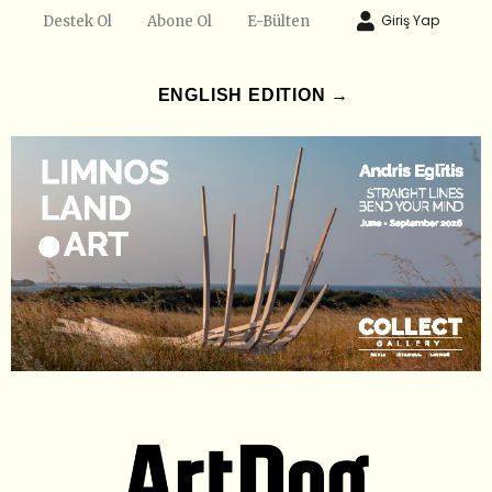
Giriş Yap
Destek Ol
Abone Ol
E-Bülten
ENGLISH EDITION →