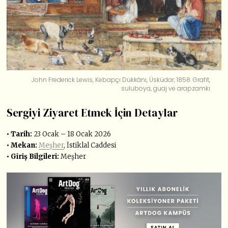
John Frederick Lewis, Kebapçı Dükkânı, Üsküdar, 1858. Grafit,
suluboya, guaj ve arapzamkı
Sergiyi Ziyaret Etmek İçin Detaylar
• Tarih:
23 Ocak – 18 Ocak 2026
• Mekan:
Meşher
, İstiklal Caddesi
• Giriş Bilgileri:
Meşher