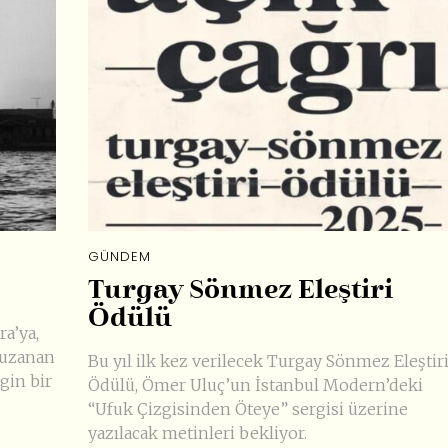
GÜNDEM
Turgay Sönmez Eleştiri
Ödülü
ra’ya,
 uzanan
Bu yıl ilk kez verilecek Turgay Sönmez Eleştir
gin bir
Ödülü, Ömer Uluç’un İstanbul Modern’deki
“Ufuk Çizgisinden Öteye” sergisi üzerine
yazılacak metinleri bekliyor.