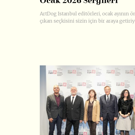
Ocak 2026 Sergileri
ArtDog Istanbul editörleri, ocak ayının ö
çıkan seçkisini sizin için bir araya getiriy