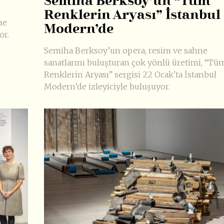
Semiha Berksoy’un “Tüm
Renklerin Aryası” İstanbul
ne
Modern’de
or.
Semiha Berksoy’un opera, resim ve sahne
sanatlarını buluşturan çok yönlü üretimi, “Tü
Renklerin Aryası” sergisi 22 Ocak'ta İstanbul
Modern’de izleyiciyle buluşuyor.