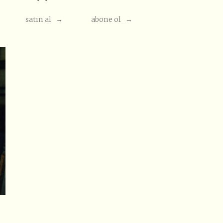
satın al →
abone ol →