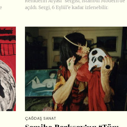
”
Renklerin Aryası” sergisi, İstanbul Modern’de
e
açıldı. Sergi, 6 Eylül’e kadar izlenebilir.
ÇAĞDAŞ SANAT