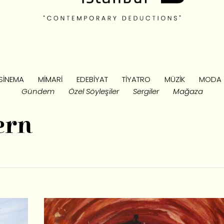
SINEMA
MIMARI
EDEBIYAT
TIYATRO
MÜZIK
MODA
Gündem
Özel Söyleşiler
Sergiler
Mağaza
ern