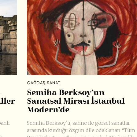
ÇAĞDAŞ SANAT
i
Semiha Berksoy’un
ller
Sanatsal Mirası İstanbul
Modern’de
banlı
Semiha Berksoy’u, sahne ile görsel sanatlar
arasında kurduğu özgün dile odaklanan “Tüm