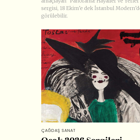
amaçlayan “Panorama: Hayaller ve Yerler
sergisi, 18 Ekim’e dek İstanbul Modern’d
görülebilir.
ÇAĞDAŞ SANAT