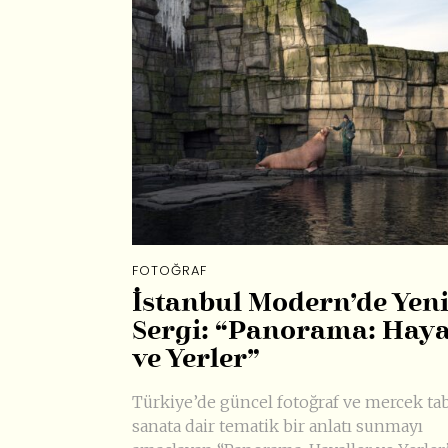
FOTOĞRAF
İstanbul Modern’de Yen
Sergi: “Panorama: Haya
ve Yerler”
Türkiye’de güncel fotoğraf ve mercek ta
sanata dair tematik bir anlatı sunmayı