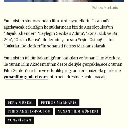
Petros Markaris
Yunanistan sinemasından film profesyonellerini İstanbul
’
da
a
ğırlayacak etkinliğin konuklarından biri de Angelopulos’un
“
Büyük İ
skender
”,
“
Leyleğin Geciken Adımı”,
“
Sonsuzluk ve Bir
Gün”,
“
Ulis’in Bakışı” filmlerinin yanı sıra Yeşim Ustaoğlu filmi
“
Bulutları Beklerken”
in senaristi
Petros Markaris
olacak.
Yunanistan Kültür Bakanlığı
’
nın katkıları
ve
Yunan Film Merkezi
ile Yunan Film Akademisi
’
nin destekleriyle gerçekleşecek Yunan
Film Günleri’nin film ve etkinlik programı önümüzdeki günlerde
yunanfilmgunleri.com
internet adre
sinde açıklanacak.
PERA MÜZESI
PETROS MARKARIS
THEO ANGELOPOULOS
YUNAN FILM GÜNLERI
YUNANISTAN