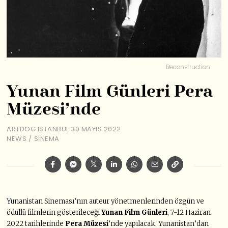
Reconstruction
Yunan Film Günleri Pera
Müzesi’nde
ARTDOG ISTANBUL
30 MAYIS 2022
NEWS
/
SINEMA
Y
unanistan S
inemas
ı’nın auteur
y
ö
netmenlerinden
ö
zgün ve
ö
düllü filmlerin gösterileceği
Yunan Film Günleri
, 7-12 Haziran
2022 tarihlerinde
Pera M
üzesi
’
nde yapılacak. Yunanistan
’
dan