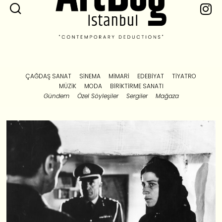
ÇAĞDAŞ SANAT
SINEMA
MIMARI
EDEBIYAT
TIYATRO
MÜZIK
MODA
BIRIKTIRME SANATI
Gündem
Özel Söyleşiler
Sergiler
Mağaza