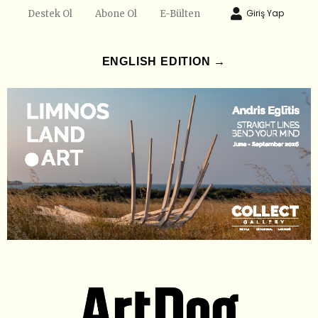
Giriş Yap
Destek Ol
Abone Ol
E-Bülten
ENGLISH EDITION →