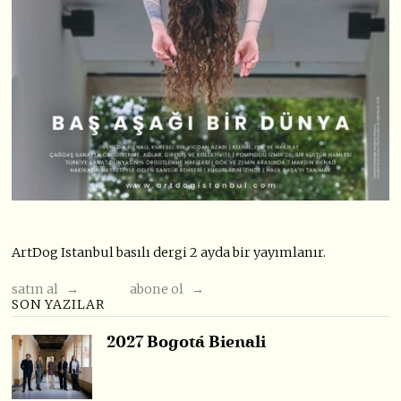
ArtDog Istanbul basılı dergi 2 ayda bir yayımlanır.
satın al →
abone ol →
SON YAZILAR
2027 Bogotá Bienali