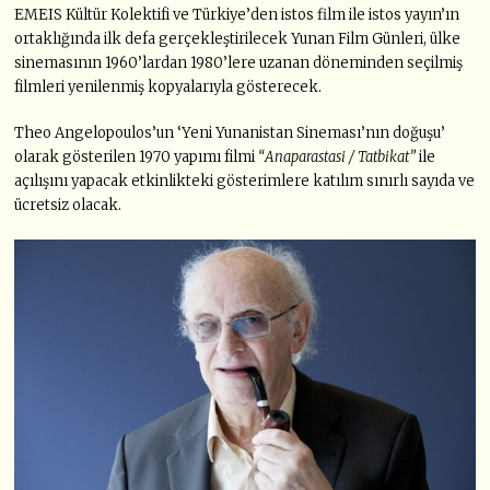
EMEIS Kültür Kolektifi ve Türkiye
’
den
istos film i
le
istos yay
ın’ın
ortaklığında ilk defa gerçekleştirilecek Yunan Film Günleri, ülke
sinemasının 1960
’
lardan 1980
’
lere uzanan d
ö
neminden seçilmiş
filmleri yenilenmiş kopyalarıyla gösterecek.
Theo Angelopoulos
’
un ‘Yeni Yunanistan Sineması’nın doğuşu’
olarak gösterilen 1970 yapımı filmi
“
Anaparastasi / Tatbikat”
ile
açılışını yapacak etkinlikteki gösterimlere katılım sınırlı sayıda ve
ücretsiz olacak.