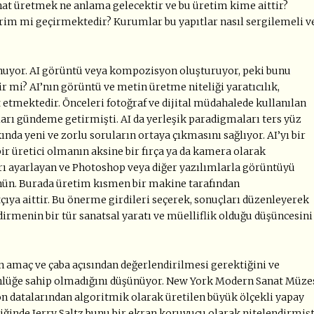
anat üretmek ne anlama gelecektir ve bu üretim kime aittir?
rim mi geçirmektedir? Kurumlar bu yapıtlar nasıl sergilemeli v
unuyor. AI görüntü veya kompozisyon oluşturuyor, peki bunu
ir mi? AI’nın görüntü ve metin üretme niteliği yaratıcılık,
 etmektedir. Önceleri fotoğraf ve dijital müdahalede kullanılan
uları gündeme getirmişti. AI da yerleşik paradigmaları ters yüz
ında yeni ve zorlu soruların ortaya çıkmasını sağlıyor. AI’yı bir
r üretici olmanın aksine bir fırça ya da kamera olarak
arı ayarlayan ve Photoshop veya diğer yazılımlarla görüntüyü
şünün. Burada üretim kısmen bir makine tarafından
çıya aittir. Bu önerme girdileri seçerek, sonuçları düzenleyerek
ndirmenin bir tür sanatsal yaratı ve müelliflik olduğu düşüncesini
 amaç ve çaba açısından değerlendirilmesi gerektiğini ve
günlüğe sahip olmadığını düşünüyor. New York Modern Sanat Müze
 datalarından algoritmik olarak üretilen büyük ölçekli yapay
diğinde Jerry Saltz bunu bir ekran koruyucu olarak nitelendirmişt