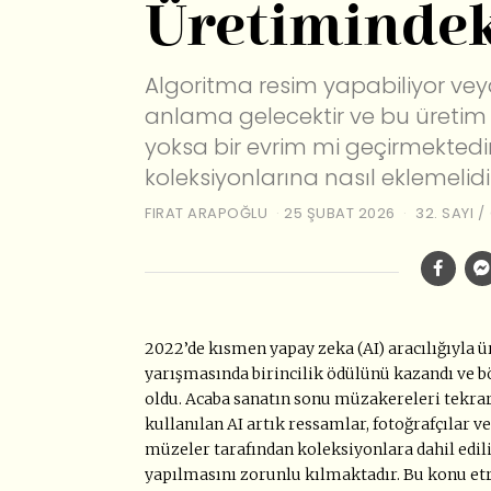
Üretimindek
Algoritma resim yapabiliyor vey
anlama gelecektir ve bu üretim 
yoksa bir evrim mi geçirmektedir
koleksiyonlarına nasıl eklemelidi
FIRAT ARAPOĞLU
25 ŞUBAT 2026
32. SAYI
/
2022’de kısmen yapay zeka (AI) aracılığıyla üre
yarışmasında birincilik ödülünü kazandı ve bö
oldu. Acaba sanatın sonu müzakereleri tekra
kullanılan AI artık ressamlar, fotoğrafçılar v
müzeler tarafından koleksiyonlara dahil edili
yapılmasını zorunlu kılmaktadır. Bu konu et