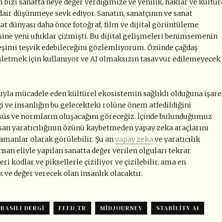
ı bizi sanatta neye değer verdiğimize ve yenilik, haklar ve kültür
air düşünmeye sevk ediyor. Sanatın, sanatçının ve sanat
nat dünyası daha önce fotoğraf, film ve dijital görüntüleme
isine yeni ufuklar çizmişti. Bu dijital gelişmeleri benimsemenin
leşimi teşvik edebileceğini gözlemliyorum. Özünde çağdaş
nişletmek için kullanıyor ve AI olmaksızın tasavvur edilemeyecek
uyla mücadele eden kültürel ekosistemin sağlıklı olduğuna işare
ği ve insanlığın bu gelecekteki rolüne önem atfedildiğini
süs ve normların oluşacağını göreceğiz. İçinde bulunduğumuz
san yaratıcılığının özünü kaybetmeden yapay zeka araçlarını
zamanlar olarak görülebilir. Şu an
yapay zeka
ve yaratıcılık
insan eliyle yapılan sanatta değer verilen olguları tekrar
i kodlar ve piksellerle çiziliyor ve çizilebilir, ama en
 ve değer verecek olan insanlık olacaktır.
BASILI DERGI
FEED_TR
MIDJOURNEY
STABILITY AI