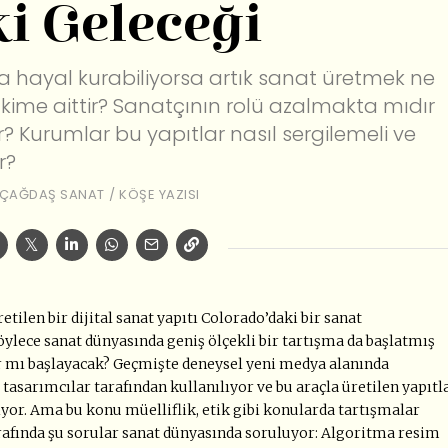
i Geleceği
a hayal kurabiliyorsa artık sanat üretmek ne
kime aittir? Sanatçının rolü azalmakta mıdır
? Kurumlar bu yapıtlar nasıl sergilemeli ve
r?
ÇAĞDAŞ SANAT
/
KÖŞE YAZISI
tilen bir dijital sanat yapıtı Colorado’daki bir sanat
ylece sanat dünyasında geniş ölçekli bir tartışma da başlatmış
r mı başlayacak? Geçmişte deneysel yeni medya alanında
e tasarımcılar tarafından kullanılıyor ve bu araçla üretilen yapıtl
yor. Ama bu konu müelliflik, etik gibi konularda tartışmalar
rafında şu sorular sanat dünyasında soruluyor: Algoritma resim