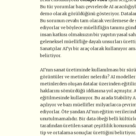
Bu tür yorumlar bazı çevrelerde AI aracılığıy
demo olarak görüldüğünü gösteriyor. Datalarl
Bu sorunun cevabı tam olarak verilemese de 
ediyorlar ve böylece müellifliğin tanımı gün
insan katkısı olmaksızın bir yapıtın yasal sahi
geleneksel müellifliğe dayalı unsurları ürett
Sanatçılar AI’yı bir araç olarak kullanıyor am
belirtiyor.
AI’nın sanat üretiminde kullanılması bir sürü
görüntüler ve metinler nelerdir? AI modelleri
metinlerden oluşan datalar üzerinden eğitilir
haklarını sömürdüğü iddiasına yol açmıştır. 
eğitilmesinde kullanıyor. Bu arada Stability 
açılıyor ve bazı müellifler milyarlarca çevr
ediyorlar. Öte yandan AI’nın eğitim verilerin
unutulmamalıdır. Bir data öbeği belli kültürler
tarafından üretilen sanat çeşitlilik konusunda
tip ve ortalama sonuçlar ürettiğini belirtiyor.