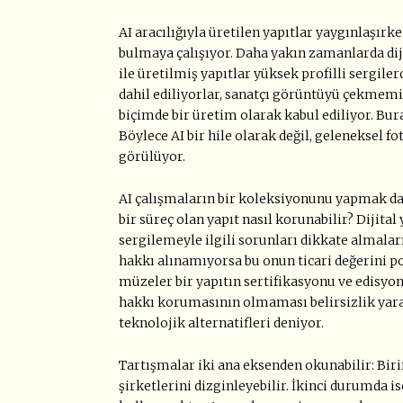
AI aracılığıyla üretilen yapıtlar yaygınlaşırk
bulmaya çalışıyor. Daha yakın zamanlarda diji
ile üretilmiş yapıtlar yüksek profilli sergiler
dahil ediliyorlar, sanatçı görüntüyü çekmemiş 
biçimde bir üretim olarak kabul ediliyor. Bura
Böylece AI bir hile olarak değil, geleneksel f
görülüyor.
AI çalışmaların bir koleksiyonunu yapmak da 
bir süreç olan yapıt nasıl korunabilir? Dijita
sergilemeyle ilgili sorunları dikkate almaları 
hakkı alınamıyorsa bu onun ticari değerini po
müzeler bir yapıtın sertifikasyonu ve edisyon
hakkı korumasının olmaması belirsizlik yaratı
teknolojik alternatifleri deniyor.
Tartışmalar iki ana eksenden okunabilir: Bir
şirketlerini dizginleyebilir. İkinci durumda 