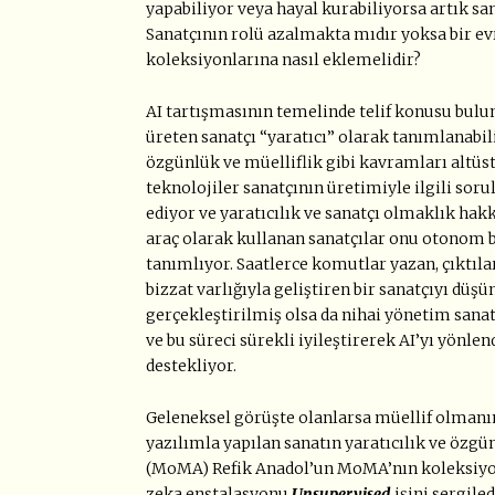
yapabiliyor veya hayal kurabiliyorsa artık s
Sanatçının rolü azalmakta mıdır yoksa bir ev
koleksiyonlarına nasıl eklemelidir?
AI tartışmasının temelinde telif konusu bul
üreten sanatçı “yaratıcı” olarak tanımlanabil
özgünlük ve müelliflik gibi kavramları altüst
teknolojiler sanatçının üretimiyle ilgili sor
ediyor ve yaratıcılık ve sanatçı olmaklık hakk
araç olarak kullanan sanatçılar onu otonom bi
tanımlıyor. Saatlerce komutlar yazan, çıktıl
bizzat varlığıyla geliştiren bir sanatçıyı dü
gerçekleştirilmiş olsa da nihai yönetim sanat
ve bu süreci sürekli iyileştirerek AI’yı yönle
destekliyor.
Geleneksel görüşte olanlarsa müellif olmanın
yazılımla yapılan sanatın yaratıcılık ve öz
(MoMA) Refik Anadol’un MoMA’nın koleksiyon
zeka enstalasyonu
Unsupervised
işini sergile