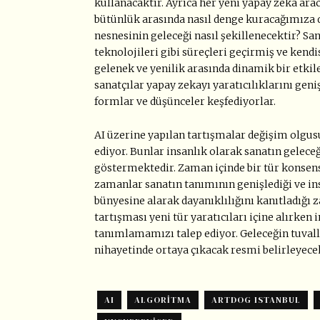
kullanacaktır. Ayrıca her yeni yapay zeka arac
bütünlük arasında nasıl denge kuracağımıza d
nesnesinin geleceği nasıl şekillenecektir? Sa
teknolojileri gibi süreçleri geçirmiş ve kend
gelenek ve yenilik arasında dinamik bir etki
sanatçılar yapay zekayı yaratıcılıklarını ge
formlar ve düşünceler keşfediyorlar.
AI üzerine yapılan tartışmalar değişim olgus
ediyor. Bunlar insanlık olarak sanatın gelece
göstermektedir. Zaman içinde bir tür konsen
zamanlar sanatın tanımının genişlediği ve in
bünyesine alarak dayanıklılığını kanıtladığı 
tartışması yeni tür yaratıcıları içine alırken 
tanımlamamızı talep ediyor. Geleceğin tuvaller
nihayetinde ortaya çıkacak resmi belirleyecek
AI
ALGORITMA
ARTDOG ISTANBUL