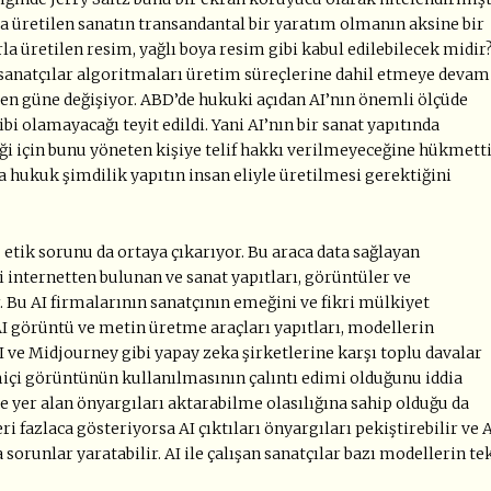
la üretilen sanatın transandantal bir yaratım olmanın aksine bir
a üretilen resim, yağlı boya resim gibi kabul edilebilecek midir
sanatçılar algoritmaları üretim süreçlerine dahil etmeye devam
den güne değişiyor. ABD’de hukuki açıdan AI’nın önemli ölçüde
bi olamayacağı teyit edildi. Yani AI’nın bir sanat yapıtında
iği için bunu yöneten kişiye telif hakkı verilmeyeceğine hükmetti
a hukuk şimdilik yapıtın insan eliyle üretilmesi gerektiğini
 etik sorunu da ortaya çıkarıyor. Bu araca data sağlayan
 internetten bulunan ve sanat yapıtları, görüntüler ve
. Bu AI firmalarının sanatçının emeğini ve fikri mülkiyet
AI görüntü ve metin üretme araçları yapıtları, modellerin
AI ve Midjourney gibi yapay zeka şirketlerine karşı toplu davalar
imiçi görüntünün kullanılmasının çalıntı edimi olduğunu iddia
de yer alan önyargıları aktarabilme olasılığına sahip olduğu da
i fazlaca gösteriyorsa AI çıktıları önyargıları pekiştirebilir ve 
 sorunlar yaratabilir. AI ile çalışan sanatçılar bazı modellerin te