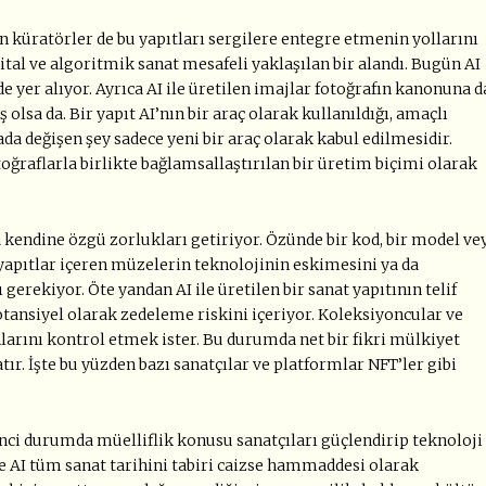
en küratörler de bu yapıtları sergilere entegre etmenin yollarını
tal ve algoritmik sanat mesafeli yaklaşılan bir alandı. Bugün AI
de yer alıyor. Ayrıca AI ile üretilen imajlar fotoğrafın kanonuna d
olsa da. Bir yapıt AI’nın bir araç olarak kullanıldığı, amaçlı
da değişen şey sadece yeni bir araç olarak kabul edilmesidir.
otoğraflarla birlikte bağlamsallaştırılan bir üretim biçimi olarak
kendine özgü zorlukları getiriyor. Özünde bir kod, bir model ve
l yapıtlar içeren müzelerin teknolojinin eskimesini ya da
gerekiyor. Öte yandan AI ile üretilen bir sanat yapıtının telif
tansiyel olarak zedeleme riskini içeriyor. Koleksiyoncular ve
larını kontrol etmek ister. Bu durumda net bir fikri mülkiyet
r. İşte bu yüzden bazı sanatçılar ve platformlar NFT’ler gibi
inci durumda müelliflik konusu sanatçıları güçlendirip teknoloji
ise AI tüm sanat tarihini tabiri caizse hammaddesi olarak