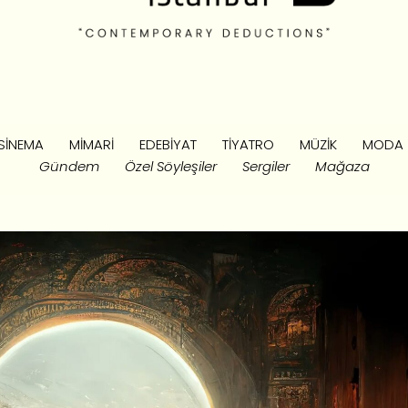
SINEMA
MIMARI
EDEBIYAT
TIYATRO
MÜZIK
MODA
Gündem
Özel Söyleşiler
Sergiler
Mağaza