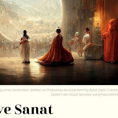
djourney tarafından üretilen ve Photoshop ile düzenlenmiş dijital yapıt. Colora
Eyalet Fuarı Güzel Sanatlar yarışması birincis
ve Sanat