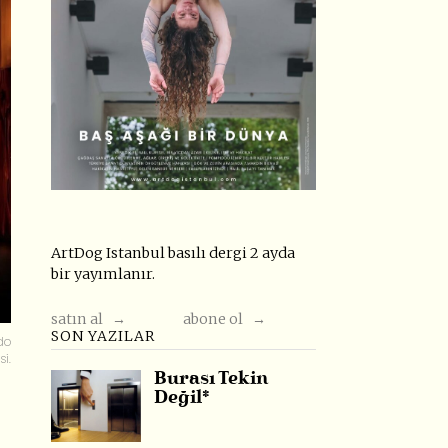
ArtDog Istanbul basılı dergi 2 ayda
bir yayımlanır.
satın al →
abone ol →
SON YAZILAR
do
i.
Burası Tekin
Değil*