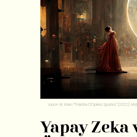
Jason M. Allen "Théâtre D’Opéra Spatial" (2022), Mi
Yapay Zeka 