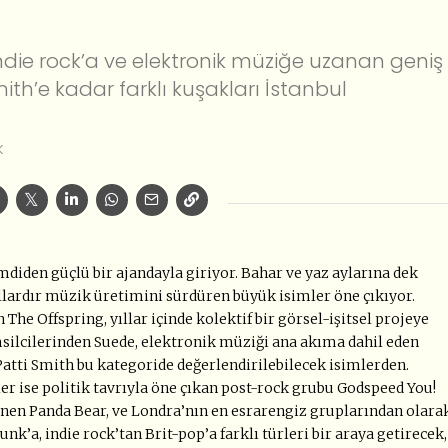
ndie rock’a ve elektronik müziğe uzanan geniş
ith’e kadar farklı kuşakları İstanbul
K
diden güçlü bir ajandayla giriyor. Bahar ve yaz aylarına dek
llardır müzik üretimini sürdüren büyük isimler öne çıkıyor.
he Offspring, yıllar içinde kolektif bir görsel-işitsel projeye
silcilerinden Suede, elektronik müziği ana akıma dahil eden
Patti Smith bu kategoride değerlendirilebilecek isimlerden.
er ise politik tavrıyla öne çıkan post-rock grubu Godspeed You!
inen Panda Bear, ve Londra’nın en esrarengiz gruplarından olara
k’a, indie rock’tan Brit-pop’a farklı türleri bir araya getirecek,