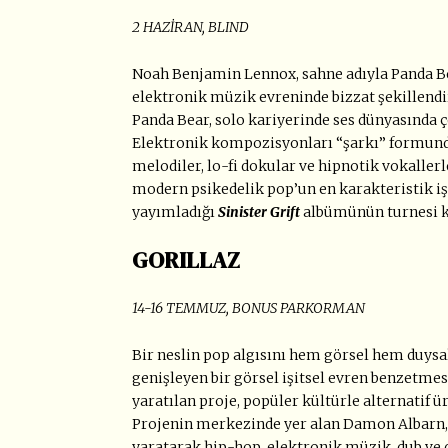
2 HAZİRAN, BLIND
Noah Benjamin Lennox, sahne adıyla Panda Bea
elektronik müzik evreninde bizzat şekillendir
Panda Bear, solo kariyerinde ses dünyasında ço
Elektronik kompozisyonları “şarkı” formunda
melodiler, lo-fi dokular ve hipnotik vokaller
modern psikedelik pop’un en karakteristik iş
yayımladığı
Sinister Grift
albümünün turnesi k
GORILLAZ
14-16 TEMMUZ, BONUS PARKORMAN
Bir neslin pop algısını hem görsel hem duysal
genişleyen bir görsel işitsel evren benzetme
yaratılan proje, popüler kültürle alternatif 
Projenin merkezinde yer alan Damon Albarn, G
yaratarak hip-hop, elektronik müzik, dub ve 