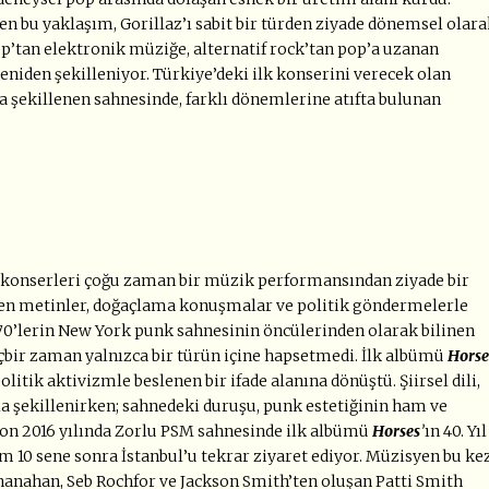
eyen bu yaklaşım, Gorillaz’ı sabit bir türden ziyade dönemsel olar
op’tan elektronik müziğe, alternatif rock’tan pop’a uzanan
eniden şekilleniyor. Türkiye’deki ilk konserini verecek olan
la şekillenen sahnesinde, farklı dönemlerine atıfta bulunan
n konserleri çoğu zaman bir müzik performansından ziyade bir
rilen metinler, doğaçlama konuşmalar ve politik göndermelerle
70’lerin New York punk sahnesinin öncülerinden olarak bilinen
çbir zaman yalnızca bir türün içine hapsetmedi. İlk albümü
Horse
olitik aktivizmle beslenen bir ifade alanına dönüştü. Şiirsel dili,
a şekillenirken; sahnedeki duruşu, punk estetiğinin ham ve
 son 2016 yılında Zorlu PSM sahnesinde ilk albümü
Horses
’
ın 40. Yıl
am 10 sene sonra İstanbul’u tekrar ziyaret ediyor. Müzisyen bu kez
 Shanahan, Seb Rochfor ve Jackson Smith’ten oluşan Patti Smith