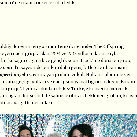
ında öne çıkan konserleri derledik.
ldığı dönemin en görünür temsilcilerinden The Offspring,
eyen nadir gruplardan. 1994 ve 1998 yıllarında sırasıyla
 bir kuşağın ergenlik ve gençlik soundtrack’ine dönüşen grup,
siz sound’u sayesinde punk’ın daha geniş kitlelere ulaşmasını
upercharged
’ı yayımlayan grubun vokali Holland, albümde yer
 yana geçtiği yolları ve enerjisini yansıttığını söylüyor. En son
lan grup, 21 yılın ardından ilk kez Türkiye konserini verecek.
şan sağlam bir setlist ile sahnede olması beklenen grubun, konse
bir araya getirmesi olası.