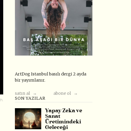
ArtDog Istanbul basılı dergi 2 ayda
bir yayımlanır.
satın al →
abone ol →
SON YAZILAR
h.
Yapay Zeka ve
Sanat
Üretimindeki
Geleceği