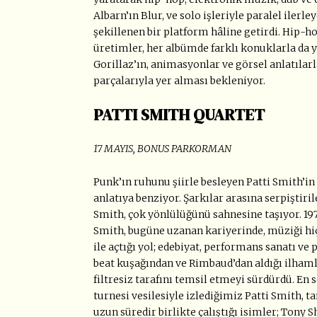
Albarn’ın Blur, ve solo işleriyle paralel ilerl
şekillenen bir platform hâline getirdi. Hip-h
üretimler, her albümde farklı konuklarla da y
Gorillaz’ın, animasyonlar ve görsel anlatılar
parçalarıyla yer alması bekleniyor.
PATTI SMITH QUARTET
17 MAYIS, BONUS PARKORMAN
Punk’ın ruhunu şiirle besleyen Patti Smith’i
anlatıya benziyor. Şarkılar arasına serpişti
Smith, çok yönlülüğünü sahnesine taşıyor. 19
Smith, bugüne uzanan kariyerinde, müziği hi
ile açtığı yol; edebiyat, performans sanatı ve p
beat kuşağından ve Rimbaud’dan aldığı ilhaml
filtresiz tarafını temsil etmeyi sürdürdü. En
turnesi vesilesiyle izlediğimiz Patti Smith, t
uzun süredir birlikte çalıştığı isimler; Tony