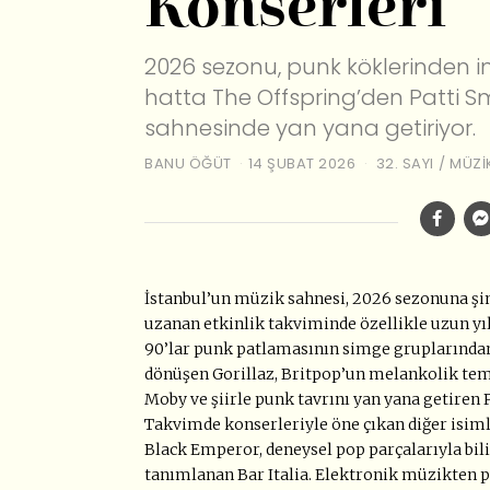
Konserleri
2026 sezonu, punk köklerinden i
hatta The Offspring’den Patti Sm
sahnesinde yan yana getiriyor.
BANU ÖĞÜT
14 ŞUBAT 2026
32. SAYI
/
MÜZI
İstanbul’un müzik sahnesi, 2026 sezonuna şim
uzanan etkinlik takviminde özellikle uzun yı
90’lar punk patlamasının simge gruplarından T
dönüşen Gorillaz, Britpop’un melankolik tem
Moby ve şiirle punk tavrını yan yana getiren 
Takvimde konserleriyle öne çıkan diğer isiml
Black Emperor, deneysel pop parçalarıyla bil
tanımlanan Bar Italia. Elektronik müzikten pun