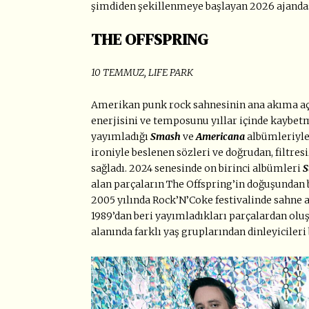
şimdiden şekillenmeye başlayan 2026 ajandas
THE OFFSPRING
10 TEMMUZ, LIFE PARK
Amerikan punk rock sahnesinin ana akıma açı
enerjisini ve temposunu yıllar içinde kaybetm
yayımladığı
Smash
ve
Americana
albümleriyle
ironiyle beslenen sözleri ve doğrudan, filtre
sağladı. 2024 senesinde on birinci albümleri
S
alan parçaların The Offspring’in doğuşundan bu
2005 yılında Rock’N’Coke festivalinde sahne a
1989’dan beri yayımladıkları parçalardan olu
alanında farklı yaş gruplarından dinleyicileri 