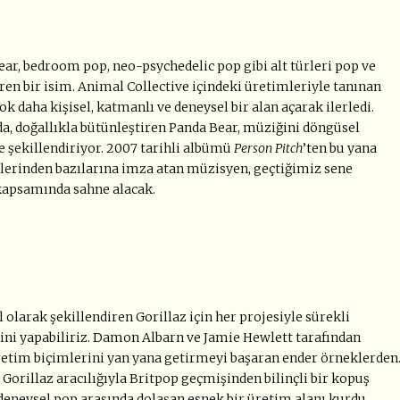
r, bedroom pop, neo-psychedelic pop gibi alt türleri pop ve
en bir isim. Animal Collective içindeki üretimleriyle tanınan
k daha kişisel, katmanlı ve deneysel bir alan açarak ilerledi.
, doğallıkla bütünleştiren Panda Bear, müziğini döngüsel
le şekillendiriyor. 2007 tarihli albümü
Person Pitch
’ten bu yana
lerinden bazılarına imza atan müzisyen, geçtiğimiz sene
apsamında sahne alacak.
 olarak şekillendiren Gorillaz için her projesiyle sürekli
sini yapabiliriz. Damon Albarn ve Jamie Hewlett tarafından
üretim biçimlerini yan yana getirmeyi başaran ender örneklerden
orillaz aracılığıyla Britpop geçmişinden bilinçli bir kopuş
deneysel pop arasında dolaşan esnek bir üretim alanı kurdu.