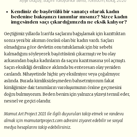
Ayşe Uluçay, Saçını Tarayanlar Serisi, 70x50cm, Kolaj, 2020
Kendiniz de başörtülü bir sanatçı olarak kadın
bedenine bakışınızı tanımlar mısınız? Sizce kadın
imgesinden saçı çıkardığımızda ne eksik kalıyor?
Geçtiğimiz yıllarda İran’da saçlarını bağışlamak için kazıttıktan
sonra yeni bir akımın öncüsü olan bir kadın vardı. Saçları
olmadığına göre devletin onu tutuklamak için bir sebebi
kalmadığını söyleyerek başörtüsünü çıkarmıştı ve bu olay
arkasından başka kadınların da saçını kazıtmasına yol açmıştı.
Saçın eksikliği denilince aklımda bu enteresan olay yeniden
canlandı. Nihayetinde hiçbir şey eksilmiyor veya çoğalmıyor
aslında. Burada kimliksizleşmeden bahsetmiyorum fakat
kimliğimize dair tanımların varoluşumuzun önüne geçmesini
doğru bulmuyorum. Beden benim için yalnızca yüzeyi temsil eder,
nesnel ve geçici olandır.
Mamut Art Project 2021 ile ilgili duyuruları takip etmek ve randevu
almak için mamutartproject.com adresini ziyaret edebilir ve sosyal
medya hesaplarını takip edebilirsiniz.