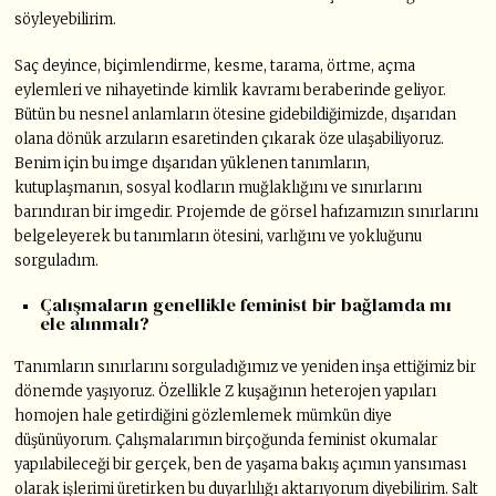
söyleyebilirim.
Saç deyince, biçimlendirme, kesme, tarama, örtme, açma
eylemleri ve nihayetinde kimlik kavramı beraberinde geliyor.
Bütün bu nesnel anlamların ötesine gidebildiğimizde, dışarıdan
olana dönük arzuların esaretinden çıkarak öze ulaşabiliyoruz.
Benim için bu imge dışarıdan yüklenen tanımların,
kutuplaşmanın, sosyal kodların muğlaklığını ve sınırlarını
barındıran bir imgedir. Projemde de görsel hafızamızın sınırlarını
belgeleyerek bu tanımların ötesini, varlığını ve yokluğunu
sorguladım.
Çalışmaların genellikle feminist bir bağlamda mı
ele alınmalı?
Tanımların sınırlarını sorguladığımız ve yeniden inşa ettiğimiz bir
dönemde yaşıyoruz. Özellikle Z kuşağının heterojen yapıları
homojen hale getirdiğini gözlemlemek mümkün diye
düşünüyorum. Çalışmalarımın birçoğunda feminist okumalar
yapılabileceği bir gerçek, ben de yaşama bakış açımın yansıması
olarak işlerimi üretirken bu duyarlılığı aktarıyorum diyebilirim. Salt