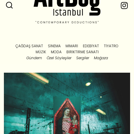
ÇAĞDAŞ SANAT
SINEMA
MIMARI
EDEBIYAT
TIYATRO
MÜZIK
MODA
BIRIKTIRME SANATI
Gündem
Özel Söyleşiler
Sergiler
Mağaza