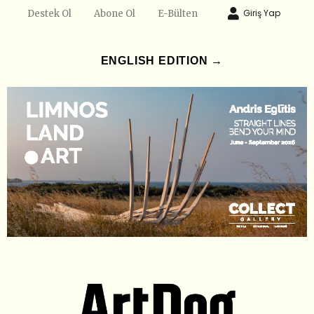
Giriş Yap
Destek Ol
Abone Ol
E-Bülten
ENGLISH EDITION →