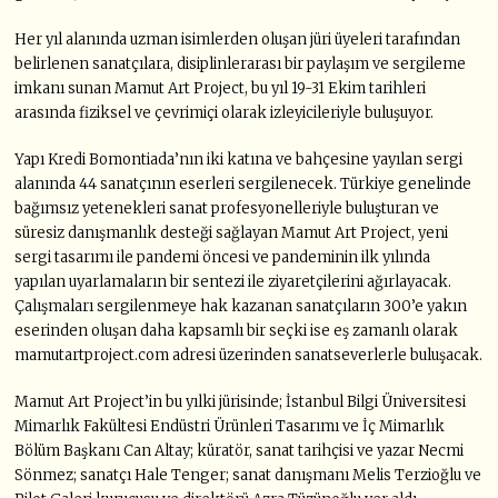
Her yıl alanında uzman isimlerden oluşan jüri üyeleri tarafından
belirlenen sanatçılara, disiplinlerarası bir paylaşım ve sergileme
imkanı sunan Mamut Art Project, bu yıl 19-31 Ekim tarihleri
arasında fiziksel ve çevrimiçi olarak izleyicileriyle buluşuyor.
Yapı Kredi Bomontiada’nın iki katına ve bahçesine yayılan sergi
alanında 44 sanatçının eserleri sergilenecek. Türkiye genelinde
bağımsız yetenekleri sanat profesyonelleriyle buluşturan ve
süresiz danışmanlık desteği sağlayan Mamut Art Project, yeni
sergi tasarımı ile pandemi öncesi ve pandeminin ilk yılında
yapılan uyarlamaların bir sentezi ile ziyaretçilerini ağırlayacak.
Çalışmaları sergilenmeye hak kazanan sanatçıların 300’e yakın
eserinden oluşan daha kapsamlı bir seçki ise eş zamanlı olarak
mamutartproject.com adresi üzerinden sanatseverlerle buluşacak.
Mamut Art Project’in bu yılki jürisinde; İstanbul Bilgi Üniversitesi
Mimarlık Fakültesi Endüstri Ürünleri Tasarımı ve İç Mimarlık
Bölüm Başkanı Can Altay; küratör, sanat tarihçisi ve yazar Necmi
Sönmez; sanatçı Hale Tenger; sanat danışmanı Melis Terzioğlu ve