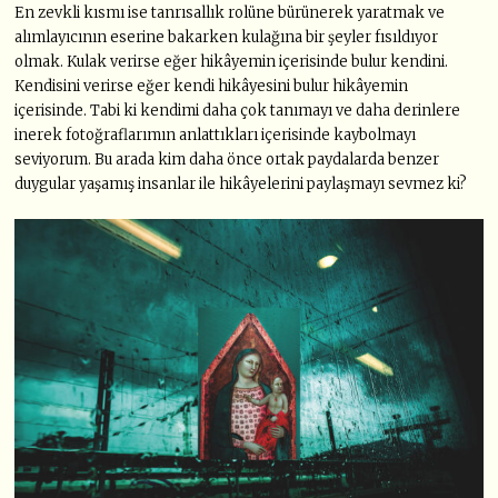
En zevkli kısmı ise tanrısallık rolüne bürünerek yaratmak ve
alımlayıcının eserine bakarken kulağına bir şeyler fısıldıyor
olmak. Kulak verirse eğer hikâyemin içerisinde bulur kendini.
Kendisini verirse eğer kendi hikâyesini bulur hikâyemin
içerisinde. Tabi ki kendimi daha çok tanımayı ve daha derinlere
inerek fotoğraflarımın anlattıkları içerisinde kaybolmayı
seviyorum. Bu arada kim daha önce ortak paydalarda benzer
duygular yaşamış insanlar ile hikâyelerini paylaşmayı sevmez ki?