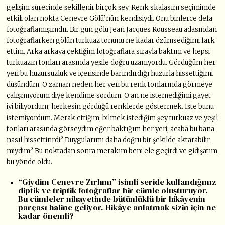
gelişim sürecinde şekillenir birçok şey. Renk skalasını seçimimde
etkili olan nokta Cenevre Gölü’nün kendisiydi. Onu binlerce defa
fotoğraflamışımdır. Bir gün gölü Jean Jacques Rousseau adasından
fotoğraflarken gölün turkuaz tonunu ne kadar özümsediğimi fark
ettim. Arka arkaya çektiğim fotoğraflara sırayla baktım ve hepsi
turkuazın tonları arasında yeşile doğru uzanıyordu. Gördüğüm her
yeri bu huzursuzluk ve içerisinde barındırdığı huzurla hissettiğimi
düşündüm. O zaman neden her yeri bu renk tonlarında görmeye
çalışmıyorum diye kendime sordum. O an ne istemediğimi gayet
iyi biliyordum; herkesin gördüğü renklerde göstermek. İşte bunu
istemiyordum. Merak ettiğim, bilmek istediğim şey turkuaz ve yeşil
tonları arasında görseydim eğer baktığım her yeri, acaba bu bana
nasıl hissettirirdi? Duygularımı daha doğru bir şekilde aktarabilir
miydim? Bu noktadan sonra merakım beni ele geçirdi ve gidişatım
bu yönde oldu.
“Giydim Cenevre Zırhını” isimli seride kullandığınız
diptik ve triptik fotoğraflar bir cümle oluşturuyor.
Bu cümleler nihayetinde bütünlüklü bir hikâyenin
parçası haline geliyor. Hikâye anlatmak sizin için ne
kadar önemli?