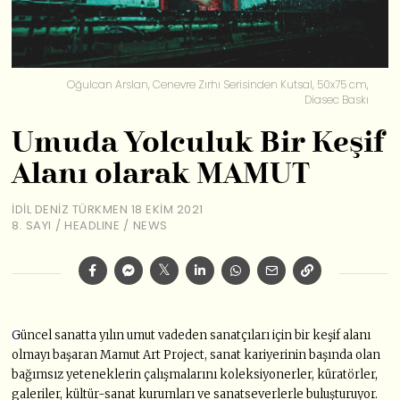
Oğulcan Arslan, Cenevre Zırhı Serisinden Kutsal, 50x75 cm,
Diasec Baskı
Umuda Yolculuk Bir Keşif
Alanı olarak MAMUT
İDIL DENIZ TÜRKMEN
18 EKIM 2021
8. SAYI
/
HEADLINE
/
NEWS
G
üncel sanatta yılın umut vadeden sanatçıları için bir keşif alanı
olmayı başaran Mamut Art Project, sanat kariyerinin başında olan
bağımsız yeteneklerin çalışmalarını koleksiyonerler, küratörler,
galeriler, kültür-sanat kurumları ve sanatseverlerle buluşturuyor.