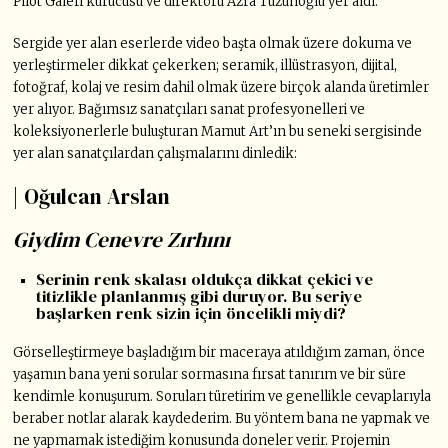
Pilot Galeri kurucusu ve direktörü Azra Tüzünoğlu yer aldı.
Sergide yer alan eserlerde video başta olmak üzere dokuma ve
yerleştirmeler dikkat çekerken; seramik, illüstrasyon, dijital,
fotoğraf, kolaj ve resim dahil olmak üzere birçok alanda üretimler
yer alıyor. Bağımsız sanatçıları sanat profesyonelleri ve
koleksiyonerlerle buluşturan Mamut Art’ın bu seneki sergisinde
yer alan sanatçılardan çalışmalarını dinledik:
| Oğulcan Arslan
Giydim Cenevre Zırhını
Serinin renk skalası oldukça dikkat çekici ve
titizlikle planlanmış gibi duruyor. Bu seriye
başlarken renk sizin için öncelikli miydi?
Görselleştirmeye başladığım bir maceraya atıldığım zaman, önce
yaşamın bana yeni sorular sormasına fırsat tanırım ve bir süre
kendimle konuşurum. Soruları türetirim ve genellikle cevaplarıyla
beraber notlar alarak kaydederim. Bu yöntem bana ne yapmak ve
ne yapmamak istediğim konusunda doneler verir. Projemin