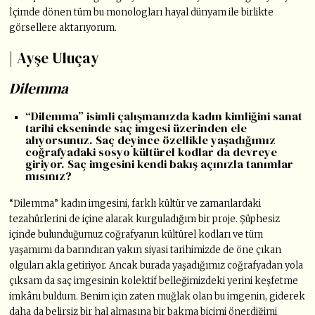
İçimde dönen tüm bu monologları hayal dünyam ile birlikte
görsellere aktarıyorum.
| Ayşe Uluçay
Dilemma
“Dilemma” isimli çalışmanızda kadın kimliğini sanat
tarihi ekseninde saç imgesi üzerinden ele
alıyorsunuz. Saç deyince özellikle yaşadığımız
coğrafyadaki sosyo kültürel kodlar da devreye
giriyor. Saç imgesini kendi bakış açınızla tanımlar
mısınız?
“Dilemma” kadın imgesini, farklı kültür ve zamanlardaki
tezahürlerini de içine alarak kurguladığım bir proje. Şüphesiz
içinde bulunduğumuz coğrafyanın kültürel kodları ve tüm
yaşamımı da barındıran yakın siyasi tarihimizde de öne çıkan
olguları akla getiriyor. Ancak burada yaşadığımız coğrafyadan yola
çıksam da saç imgesinin kolektif belleğimizdeki yerini keşfetme
imkânı buldum. Benim için zaten muğlak olan bu imgenin, giderek
daha da belirsiz bir hal almasına bir bakma biçimi önerdiğimi