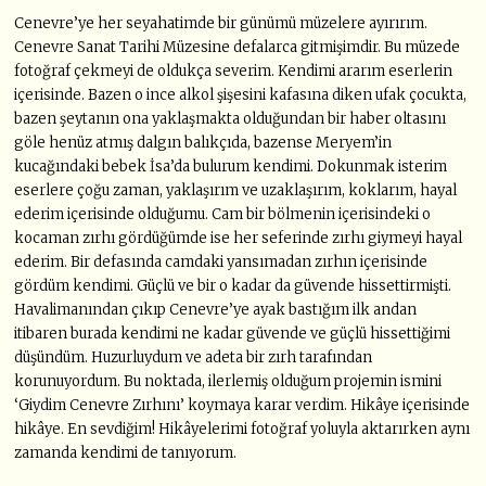
Cenevre’ye her seyahatimde bir günümü müzelere ayırırım.
Cenevre Sanat Tarihi Müzesine defalarca gitmişimdir. Bu müzede
fotoğraf çekmeyi de oldukça severim. Kendimi ararım eserlerin
içerisinde. Bazen o ince alkol şişesini kafasına diken ufak çocukta,
bazen şeytanın ona yaklaşmakta olduğundan bir haber oltasını
göle henüz atmış dalgın balıkçıda, bazense Meryem’in
kucağındaki bebek İsa’da bulurum kendimi. Dokunmak isterim
eserlere çoğu zaman, yaklaşırım ve uzaklaşırım, koklarım, hayal
ederim içerisinde olduğumu. Cam bir bölmenin içerisindeki o
kocaman zırhı gördüğümde ise her seferinde zırhı giymeyi hayal
ederim. Bir defasında camdaki yansımadan zırhın içerisinde
gördüm kendimi. Güçlü ve bir o kadar da güvende hissettirmişti.
Havalimanından çıkıp Cenevre’ye ayak bastığım ilk andan
itibaren burada kendimi ne kadar güvende ve güçlü hissettiğimi
düşündüm. Huzurluydum ve adeta bir zırh tarafından
korunuyordum. Bu noktada, ilerlemiş olduğum projemin ismini
‘Giydim Cenevre Zırhını’ koymaya karar verdim. Hikâye içerisinde
hikâye. En sevdiğim! Hikâyelerimi fotoğraf yoluyla aktarırken aynı
zamanda kendimi de tanıyorum.