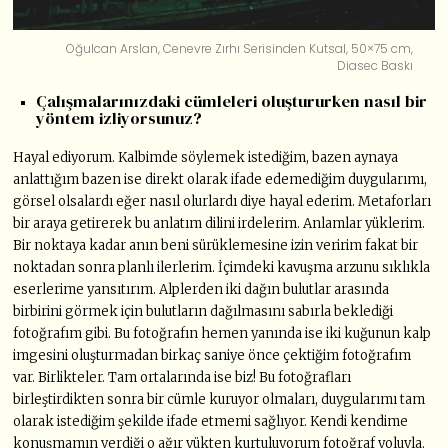
Oğulcan Arslan, Cenevre Zırhı Serisinden Kutsal, 50×75 cm,
Diasec Baskı
Çalışmalarınızdaki cümleleri oluştururken nasıl bir
yöntem izliyorsunuz?
Hayal ediyorum. Kalbimde söylemek istediğim, bazen aynaya
anlattığım bazen ise direkt olarak ifade edemediğim duygularımı,
görsel olsalardı eğer nasıl olurlardı diye hayal ederim. Metaforları
bir araya getirerek bu anlatım dilini irdelerim. Anlamlar yüklerim.
Bir noktaya kadar anın beni sürüklemesine izin veririm fakat bir
noktadan sonra planlı ilerlerim. İçimdeki kavuşma arzunu sıklıkla
eserlerime yansıtırım. Alplerden iki dağın bulutlar arasında
birbirini görmek için bulutların dağılmasını sabırla beklediği
fotoğrafım gibi. Bu fotoğrafın hemen yanında ise iki kuğunun kalp
imgesini oluşturmadan birkaç saniye önce çektiğim fotoğrafım
var. Birlikteler. Tam ortalarında ise biz! Bu fotoğrafları
birleştirdikten sonra bir cümle kuruyor olmaları, duygularımı tam
olarak istediğim şekilde ifade etmemi sağlıyor. Kendi kendime
konuşmamın verdiği o ağır yükten kurtuluyorum fotoğraf yoluyla.