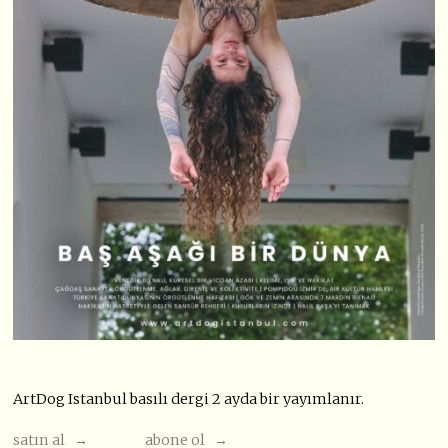
ArtDog Istanbul basılı dergi 2 ayda bir yayımlanır.
satın al →
abone ol →