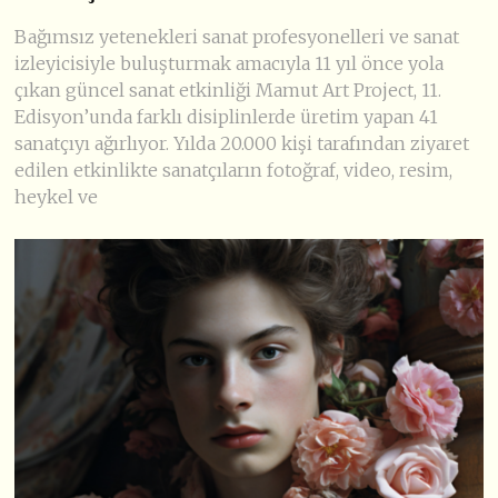
Bağımsız yetenekleri sanat profesyonelleri ve sanat
izleyicisiyle buluşturmak amacıyla 11 yıl önce yola
çıkan güncel sanat etkinliği Mamut Art Project, 11.
Edisyon’unda farklı disiplinlerde üretim yapan 41
sanatçıyı ağırlıyor. Yılda 20.000 kişi tarafından ziyaret
edilen etkinlikte sanatçıların fotoğraf, video, resim,
heykel ve