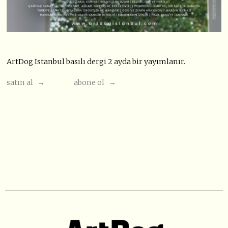
ArtDog Istanbul basılı dergi 2 ayda bir yayımlanır.
satın al →
abone ol →