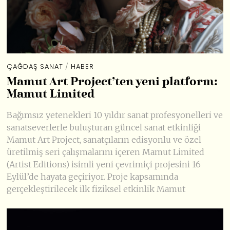
ÇAĞDAŞ SANAT
/
HABER
Mamut Art Project’ten yeni platform:
Mamut Limited
Bağımsız yetenekleri 10 yıldır sanat profesyonelleri ve
sanatseverlerle buluşturan güncel sanat etkinliği
Mamut Art Project, sanatçıların edisyonlu ve özel
üretilmiş seri çalışmalarını içeren Mamut Limited
(Artist Editions) isimli yeni çevrimiçi projesini 16
Eylül’de hayata geçiriyor. Proje kapsamında
gerçekleştirilecek ilk fiziksel etkinlik Mamut