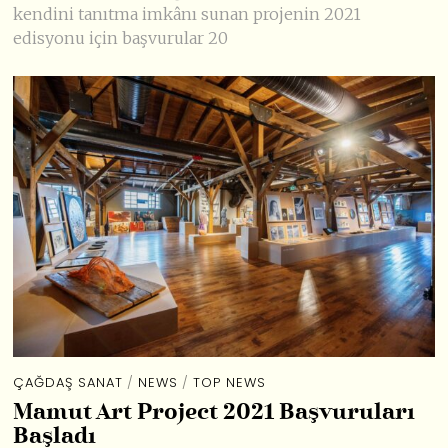
kendini tanıtma imkânı sunan projenin 2021
edisyonu için başvurular 20
ÇAĞDAŞ SANAT
/
NEWS
/
TOP NEWS
Mamut Art Project 2021 Başvuruları
Başladı