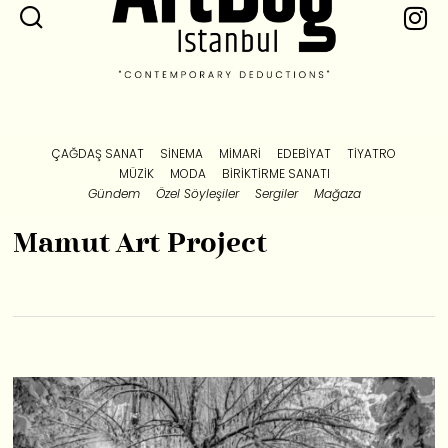
ÇAĞDAŞ SANAT
SINEMA
MIMARI
EDEBIYAT
TIYATRO
MÜZIK
MODA
BIRIKTIRME SANATI
Gündem
Özel Söyleşiler
Sergiler
Mağaza
Mamut Art Project