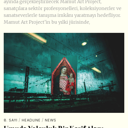
ayında gerçekleştirilecek Mamut Art Project,
sanatçılara sektör profesyonelleri, koleksiyonerler ve
sanatseverlerle tanışma imkânı yaratmayı hedefliyor.
Mamut Art Project’in bu yılki jürisinde,
8. SAYI
/
HEADLINE
/
NEWS