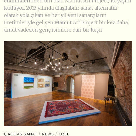
etkinliklerinden biri olan Mamut Art Project, 10. yaşını
kutluyor. 2013 yılında ulaşılabilir sanat alternatifi
olarak yola çıkan ve her yıl yeni sanatçıların
üretimleriyle gelişen Mamut Art Project bir kez daha,
umut vadeden genç isimlere dair bir keşif
ÇAĞDAŞ SANAT
/
NEWS
/
ÖZEL