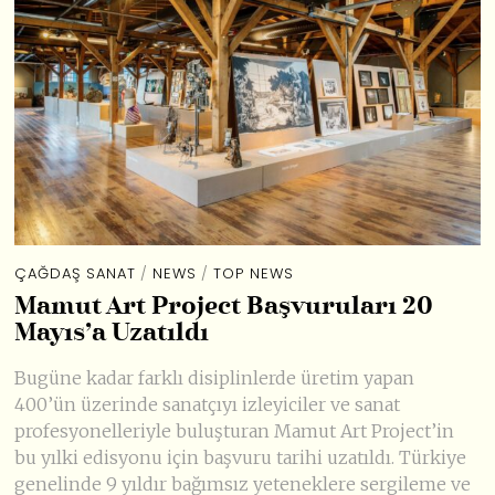
ÇAĞDAŞ SANAT
/
NEWS
/
TOP NEWS
Mamut Art Project Başvuruları 20
Mayıs’a Uzatıldı
Bugüne kadar farklı disiplinlerde üretim yapan
400’ün üzerinde sanatçıyı izleyiciler ve sanat
profesyonelleriyle buluşturan Mamut Art Project’in
bu yılki edisyonu için başvuru tarihi uzatıldı. Türkiye
genelinde 9 yıldır bağımsız yeteneklere sergileme ve