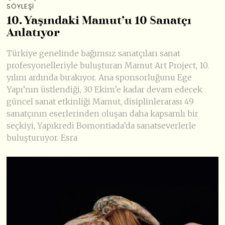
SÖYLEŞI
10. Yaşındaki Mamut’u 10 Sanatçı
Anlatıyor
Türkiye genelinde bağımsız sanatçıları sanat
profesyonelleriyle buluşturan Mamut Art Project, 10.
yılını ardında bırakıyor. Ana sponsorluğunu Ege
Yapı’nın üstlendiği, 30 Ekim’e kadar devam edecek
güncel sanat etkinliği Mamut, disiplinlerarası 49
sanatçının eserlerinden oluşan daha kapsamlı bir
seçkiyi, Yapıkredi Bomontiada’da sanatseverlerle
buluşturuyor. Esra