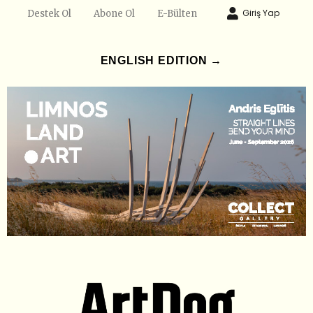
Giriş Yap
Destek Ol
Abone Ol
E-Bülten
ENGLISH EDITION →