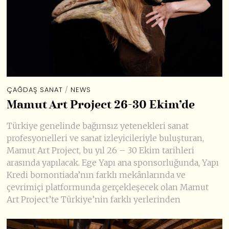
ÇAĞDAŞ SANAT
/
NEWS
Mamut Art Project 26-30 Ekim’de
Türkiye genelinde bağımsız yetenekleri sanat
profesyonelleri ve sanat izleyicileriyle buluşturan,
Mamut Art Project, bu yıl 26 – 30 Ekim tarihleri
arasında yapılacak. Ege Yapı ana sponsorluğunda, Yapı
Kredi bomontiada’nın farklı mekânlarında ve
çevrimiçi platformunda gerçekleşecek olan Mamut
Art Project’te Türkiye’nin farklı yerlerinden