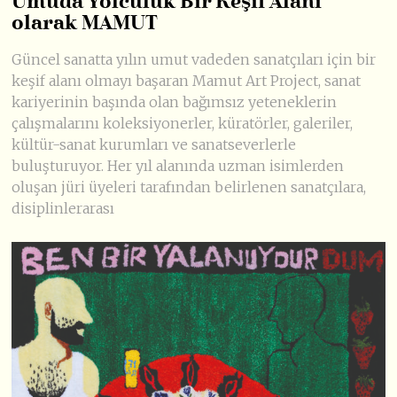
Umuda Yolculuk Bir Keşif Alanı
olarak MAMUT
Güncel sanatta yılın umut vadeden sanatçıları için bir
keşif alanı olmayı başaran Mamut Art Project, sanat
kariyerinin başında olan bağımsız yeteneklerin
çalışmalarını koleksiyonerler, küratörler, galeriler,
kültür-sanat kurumları ve sanatseverlerle
buluşturuyor. Her yıl alanında uzman isimlerden
oluşan jüri üyeleri tarafından belirlenen sanatçılara,
disiplinlerarası