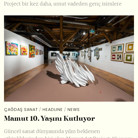
Project bir kez daha, umut vadeden genç isimlere
ÇAĞDAŞ SANAT
/
HEADLINE
/
NEWS
Mamut 10. Yaşını Kutluyor
Güncel sanat dünyasında yılın beklenen