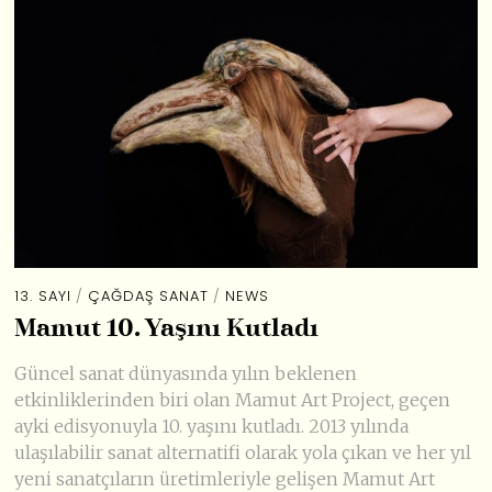
13. SAYI
/
ÇAĞDAŞ SANAT
/
NEWS
Mamut 10. Yaşını Kutladı
Güncel sanat dünyasında yılın beklenen
etkinliklerinden biri olan Mamut Art Project, geçen
ayki edisyonuyla 10. yaşını kutladı. 2013 yılında
ulaşılabilir sanat alternatifi olarak yola çıkan ve her yıl
yeni sanatçıların üretimleriyle gelişen Mamut Art