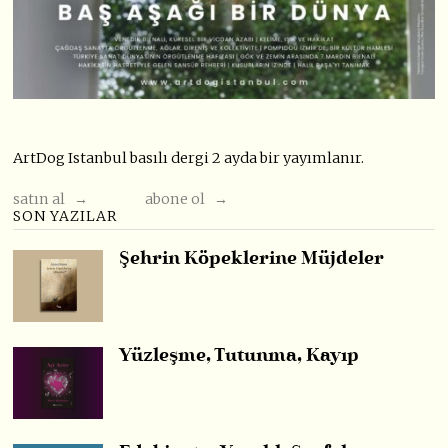
ArtDog Istanbul basılı dergi 2 ayda bir yayımlanır.
satın al →
abone ol →
SON YAZILAR
Şehrin Köpeklerine Müjdeler
Yüzleşme, Tutunma, Kayıp