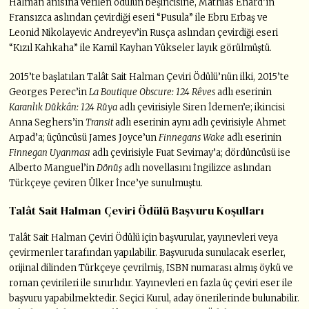
Halman anısına verilen ödülün beşincisine, Mathias Enard’ın
Fransızca aslından çevirdiği eseri “Pusula” ile Ebru Erbaş ve
Leonid Nikolayevic Andreyev’in Rusça aslından çevirdiği eseri
“Kızıl Kahkaha” ile Kamil Kayhan Yükseler layık görülmüştü.
2015’te başlatılan Talât Sait Halman Çeviri Ödülü’nün ilki, 2015’te
Georges Perec’in
La Boutique Obscure: 124 Rêves
adlı eserinin
Karanlık Dükkân: 124 Rüya
adlı çevirisiyle Siren İdemen’e; ikincisi
Anna Seghers’in
Transit
adlı eserinin aynı adlı çevirisiyle Ahmet
Arpad’a; üçüncüsü James Joyce’un
Finnegans Wake
adlı eserinin
Finnegan Uyanması
adlı çevirisiyle Fuat Sevimay’a; dördüncüsü ise
Alberto Manguel’in
Dönüş
adlı novellasını İngilizce aslından
Türkçeye çeviren Ülker İnce’ye sunulmuştu.
Talât Sait Halman Çeviri Ödülü Başvuru Koşulları
Talât Sait Halman Çeviri Ödülü için başvurular, yayınevleri veya
çevirmenler tarafından yapılabilir. Başvuruda sunulacak eserler,
orijinal dilinden Türkçeye çevrilmiş, ISBN numarası almış öykü ve
roman çevirileri ile sınırlıdır. Yayınevleri en fazla üç çeviri eser ile
başvuru yapabilmektedir. Seçici Kurul, aday önerilerinde bulunabilir.