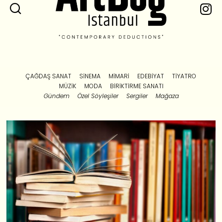
ÇAĞDAŞ SANAT
SINEMA
MIMARI
EDEBIYAT
TIYATRO
MÜZIK
MODA
BIRIKTIRME SANATI
Gündem
Özel Söyleşiler
Sergiler
Mağaza