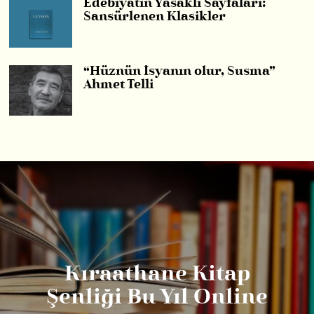
Edebiyatın Yasaklı Sayfaları:
Sansürlenen Klasikler
“Hüznün İsyanın olur, Susma”
Ahmet Telli
Kıraathane Kitap
Şenliği Bu Yıl Online