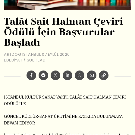
Talât Sait Halman Çeviri
Ödülü İçin Başvurular
Başladı
ARTDOG ISTANBUL
07 EYLÜL 2020
EDEBIYAT
/
SUBHEAD
İSTANBUL KÜLTÜR SANAT VAKFI, TALÂT SAİT HALMAN ÇEVİRİ
ÖDÜLÜ İLE
GÜNCEL KÜLTÜR-SANAT ÜRETİMİNE KATKIDA BULUNMAYA
DEVAM EDİYOR