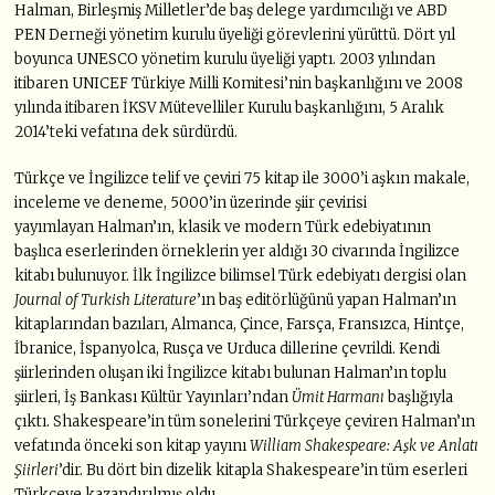
Halman, Birleşmiş Milletler’de baş delege yardımcılığı ve ABD
PEN Derneği yönetim kurulu üyeliği görevlerini yürüttü. Dört yıl
boyunca UNESCO yönetim kurulu üyeliği yaptı. 2003 yılından
itibaren UNICEF Türkiye Milli Komitesi’nin başkanlığını ve 2008
yılında itibaren İKSV Mütevelliler Kurulu başkanlığını, 5 Aralık
2014’teki vefatına dek sürdürdü.
Türkçe ve İngilizce telif ve çeviri 75 kitap ile 3000’i aşkın makale,
inceleme ve deneme, 5000’in üzerinde şiir çevirisi
yayımlayan Halman’ın, klasik ve modern Türk edebiyatının
başlıca eserlerinden örneklerin yer aldığı 30 civarında İngilizce
kitabı bulunuyor. İlk İngilizce bilimsel Türk edebiyatı dergisi olan
Journal of Turkish Literature
’ın baş editörlüğünü yapan Halman’ın
kitaplarından bazıları, Almanca, Çince, Farsça, Fransızca, Hintçe,
İbranice, İspanyolca, Rusça ve Urduca dillerine çevrildi. Kendi
şiirlerinden oluşan iki İngilizce kitabı bulunan Halman’ın toplu
şiirleri, İş Bankası Kültür Yayınları’ndan
Ümit Harmanı
başlığıyla
çıktı. Shakespeare’in tüm sonelerini Türkçeye çeviren Halman’ın
vefatında önceki son kitap yayını
William Shakespeare: Aşk ve Anlatı
Şiirleri
’dir. Bu dört bin dizelik kitapla Shakespeare’in tüm eserleri
Türkçeye kazandırılmış oldu.