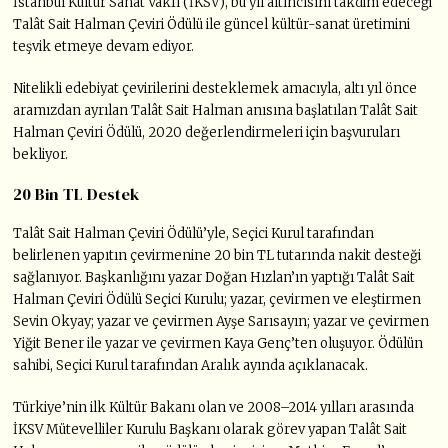
İstanbul Kültür Sanat Vakfı (İKSV), bu yıl altıncısını takdim edeceği
Talât Sait Halman Çeviri Ödülü ile güncel kültür-sanat üretimini
teşvik etmeye devam ediyor.
Nitelikli edebiyat çevirilerini desteklemek amacıyla, altı yıl önce
aramızdan ayrılan Talât Sait Halman anısına başlatılan Talât Sait
Halman Çeviri Ödülü, 2020 değerlendirmeleri için başvuruları
bekliyor.
20 Bin TL Destek
Talât Sait Halman Çeviri Ödülü’yle, Seçici Kurul tarafından
belirlenen yapıtın çevirmenine 20 bin TL tutarında nakit desteği
sağlanıyor. Başkanlığını yazar Doğan Hızlan’ın yaptığı Talât Sait
Halman Çeviri Ödülü Seçici Kurulu; yazar, çevirmen ve eleştirmen
Sevin Okyay; yazar ve çevirmen Ayşe Sarısayın; yazar ve çevirmen
Yiğit Bener ile yazar ve çevirmen Kaya Genç’ten oluşuyor. Ödülün
sahibi, Seçici Kurul tarafından Aralık ayında açıklanacak.
Türkiye’nin ilk Kültür Bakanı olan ve 2008–2014 yılları arasında
İKSV Mütevelliler Kurulu Başkanı olarak görev yapan Talât Sait