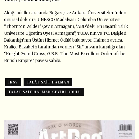
Aldığı ödüller arasında Boğaziçi ve Ankara Üniversiteleri’nden
onursal doktora, UNESCO Madalyası, Columbia Üniversitesi
“Thornton Wilder” Çeviri Armağanı, “ABD’deki En Başarılı Türk
Üniversite Öğretim Üyesi Armağanı”, TÜBA’nın ve T.C. Dışişleri
Bakanlığı’nın Üstün Hizmet Ödülü bulunuyor. Halman ayrıca,
Kraliçe Elizabeth tarafından verilen “Sir” unvanı karşılığı olan
“Knight Grand Cross, G.B.E., The Most Excellent Order of the
British Empire” payesi sahibi.
IKSV
TALÂT SAIT HALMAN
TALÂT SAIT HALMAN ÇEVIRI ÖDÜLÜ