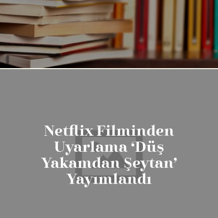
Netflix Filminden
Uyarlama ‘Düş
Yakamdan Şeytan’
Yayımlandı