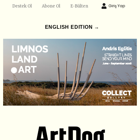
Giriş Yap
Destek Ol
Abone Ol
E-Bülten
ENGLISH EDITION →