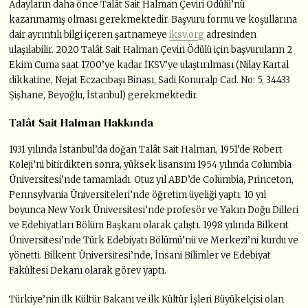
Adayların daha önce Talât Sait Halman Çeviri Ödülü’nü
kazanmamış olması gerekmektedir. Başvuru formu ve koşullarına
dair ayrıntılı bilgi içeren şartnameye
iksv.org
adresinden
ulaşılabilir. 2020 Talât Sait Halman Çeviri Ödülü için başvuruların
2
Ekim Cuma saat 17.00’ye kadar İKSV’ye ulaştırılması
(Nilay Kartal
dikkatine, Nejat Eczacıbaşı Binası, Sadi Konuralp Cad. No: 5, 34433
Şişhane, Beyoğlu, İstanbul) gerekmektedir.
Talât Sait Halman Hakkında
1931 yılında İstanbul’da doğan Talât Sait Halman, 1951’de Robert
Koleji’ni bitirdikten sonra, yüksek lisansını 1954 yılında Columbia
Üniversitesi’nde tamamladı. Otuz yıl ABD’de Columbia, Princeton,
Pennsylvania Üniversiteleri’nde öğretim üyeliği yaptı. 10 yıl
boyunca New York Üniversitesi’nde profesör ve Yakın Doğu Dilleri
ve Edebiyatları Bölüm Başkanı olarak çalıştı. 1998 yılında Bilkent
Üniversitesi’nde Türk Edebiyatı Bölümü’nü ve Merkezi’ni kurdu ve
yönetti. Bilkent Üniversitesi’nde, İnsani Bilimler ve Edebiyat
Fakültesi Dekanı olarak görev yaptı.
Türkiye’nin ilk Kültür Bakanı ve ilk Kültür İşleri Büyükelçisi olan