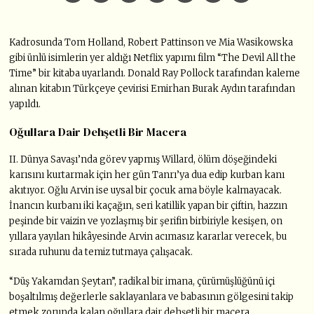
Kadrosunda Tom Holland, Robert Pattinson ve Mia Wasikowska
gibi ünlü isimlerin yer aldığı Netflix yapımı film “The Devil All the
Time” bir kitaba uyarlandı. Donald Ray Pollock tarafından kaleme
alınan kitabın Türkçeye çevirisi Emirhan Burak Aydın tarafından
yapıldı.
Oğullara Dair Dehşetli Bir Macera
II. Dünya Savaşı’nda görev yapmış Willard, ölüm döşeğindeki
karısını kurtarmak için her gün Tanrı’ya dua edip kurban kanı
akıtıyor. Oğlu Arvin ise uysal bir çocuk ama böyle kalmayacak.
İnancın kurbanı iki kaçağın, seri katillik yapan bir çiftin, hazzın
peşinde bir vaizin ve yozlaşmış bir şerifin birbiriyle kesişen, on
yıllara yayılan hikâyesinde Arvin acımasız kararlar verecek, bu
sırada ruhunu da temiz tutmaya çalışacak.
“Düş Yakamdan Şeytan”, radikal bir imana, çürümüşlüğünü içi
boşaltılmış değerlerle saklayanlara ve babasının gölgesini takip
etmek zorunda kalan oğullara dair dehşetli bir macera.