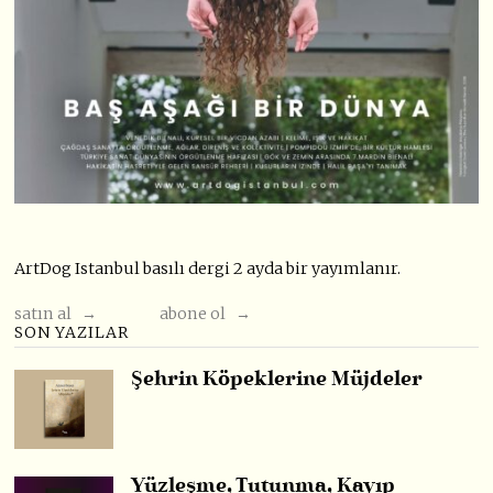
ArtDog Istanbul basılı dergi 2 ayda bir yayımlanır.
satın al →
abone ol →
SON YAZILAR
Şehrin Köpeklerine Müjdeler
Yüzleşme, Tutunma, Kayıp