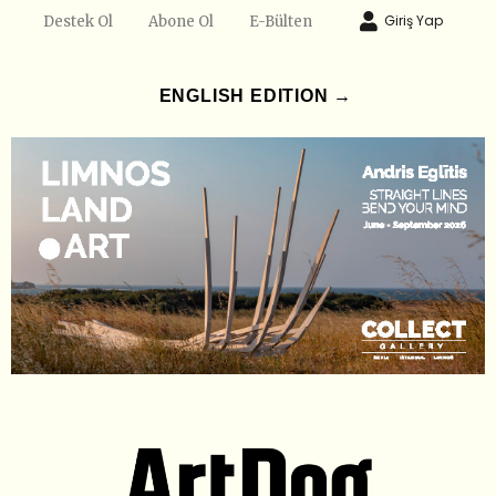
Giriş Yap
Destek Ol
Abone Ol
E-Bülten
ENGLISH EDITION →