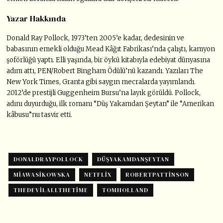
Yazar Hakkında
Donald Ray Pollock, 1973’ten 2005’e kadar, dedesinin ve
babasının emekli olduğu Mead Kâğıt Fabrikası’nda çalıştı, kamyon
şoförlüğü yaptı. Elli yaşında, bir öykü kitabıyla edebiyat dünyasına
adım attı, PEN/Robert Bingham Ödülü’nü kazandı. Yazıları The
New York Times, Granta gibi saygın mecralarda yayımlandı.
2012’de prestijli Guggenheim Bursu’na layık görüldü. Pollock,
adını duyurduğu, ilk romanı “Düş Yakamdan Şeytan” ile “Amerikan
kâbusu”nu tasvir etti.
DONALDRAYPOLLOCK
DÜŞYAKAMDANŞEYTAN
MIAWASIKOWSKA
NETFLIX
ROBERTPATTINSON
THEDEVILALLTHETIME
TOMHOLLAND