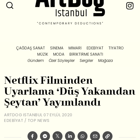
ÇAĞDAŞ SANAT
SINEMA
MIMARI
EDEBIYAT
TIYATRO
MÜZIK
MODA
BIRIKTIRME SANATI
Gündem
Özel Söyleşiler
Sergiler
Mağaza
Netflix Filminden
Uyarlama ‘Düş Yakamdan
Şeytan’ Yayımlandı
ARTDOG ISTANBUL
07 EYLÜL 2020
EDEBIYAT
/
TOP NEWS