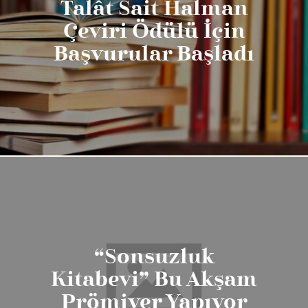
Talât Sait Halman
Çeviri Ödülü İçin
Başvurular Başladı
“Sonsuzluk
Kitabevi” Bu Akşam
Prömiyer Yapıyor