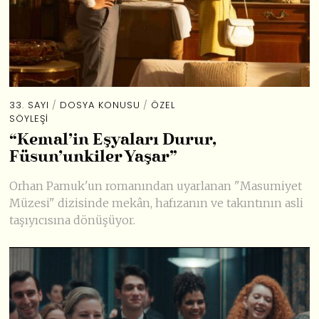
33. SAYI
/
DOSYA KONUSU
/
ÖZEL
SÖYLEŞI
“Kemal’in Eşyaları Durur,
Füsun’unkiler Yaşar”
Orhan Pamuk'un romanından uyarlanan "Masumiyet
Müzesi" dizisinde mekân, hafızanın ve takıntının asli
taşıyıcısına dönüşüyor.