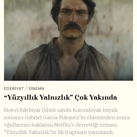
EDEBIYAT
/
SINEMA
“Yüzyıllık Yalnızlık” Çok Yakında
Nobel Edebiyat Ödülü sahibi Kolombiyalı büyük
romancı Gabriel García Márquez’in ölümünden sonra
oğullarının haklarını Netflix’e devrettiği romanı
“Yüzyıllık Yalnızlık”ın ilk fragmanı yayınlandı.