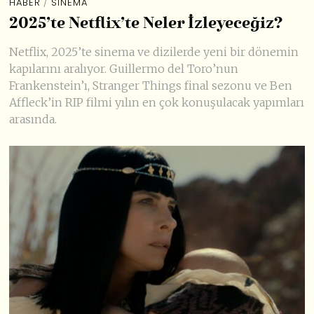
HABER
/
SINEMA
2025’te Netflix’te Neler İzleyeceğiz?
Netflix, 2025’te sinema ve dizilerde yeni bir dönemin
kapılarını aralıyor. Guillermo del Toro’nun
Frankenstein’ı, Stranger Things final sezonu ve Ben
Affleck’in RIP filmi yılın en çok konuşulacak yapımları
arasında.