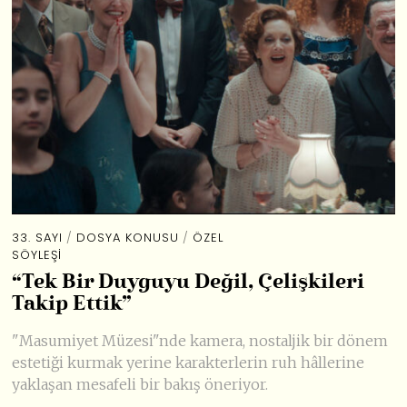
33. SAYI
/
DOSYA KONUSU
/
ÖZEL
SÖYLEŞI
“Tek Bir Duyguyu Değil, Çelişkileri
Takip Ettik”
"Masumiyet Müzesi"nde kamera, nostaljik bir dönem
estetiği kurmak yerine karakterlerin ruh hâllerine
yaklaşan mesafeli bir bakış öneriyor.