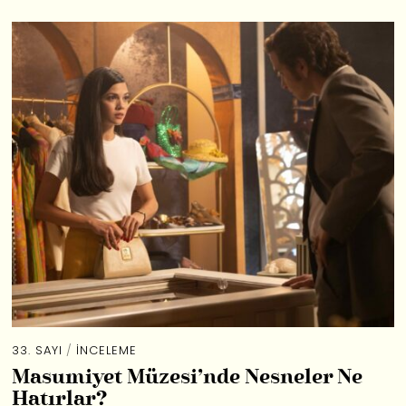
33. SAYI
/
İNCELEME
Masumiyet Müzesi’nde Nesneler Ne
Hatırlar?