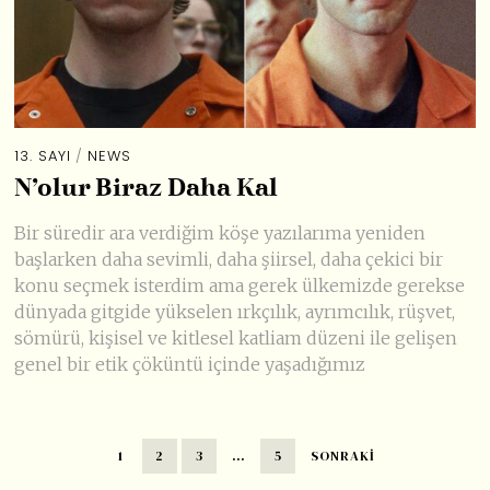
13. SAYI
/
NEWS
N’olur Biraz Daha Kal
Bir süredir ara verdiğim köşe yazılarıma yeniden
başlarken daha sevimli, daha şiirsel, daha çekici bir
konu seçmek isterdim ama gerek ülkemizde gerekse
dünyada gitgide yükselen ırkçılık, ayrımcılık, rüşvet,
sömürü, kişisel ve kitlesel katliam düzeni ile gelişen
genel bir etik çöküntü içinde yaşadığımız
1
2
3
…
5
SONRAKI