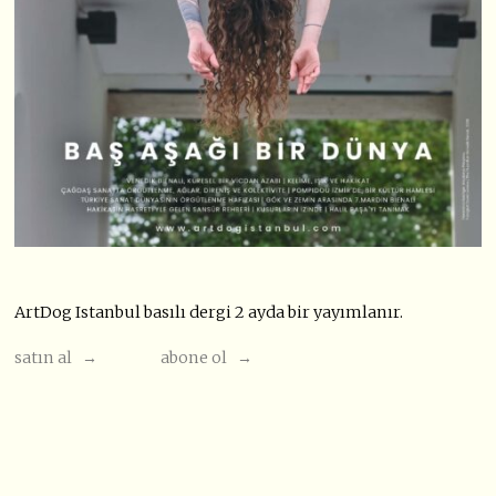
ArtDog Istanbul basılı dergi 2 ayda bir yayımlanır.
satın al →
abone ol →