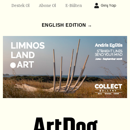
Giriş Yap
Destek Ol
Abone Ol
E-Bülten
ENGLISH EDITION →