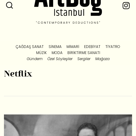
ÇAĞDAŞ SANAT
SINEMA
MIMARI
EDEBIYAT
TIYATRO
MÜZIK
MODA
BIRIKTIRME SANATI
Gündem
Özel Söyleşiler
Sergiler
Mağaza
Netflix