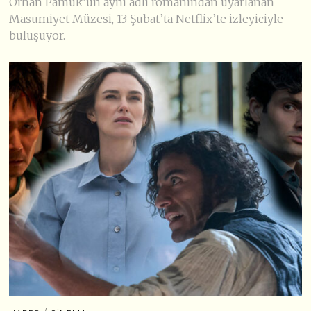
Orhan Pamuk’un aynı adlı romanından uyarlanan
Masumiyet Müzesi, 13 Şubat’ta Netflix’te izleyiciyle
buluşuyor.