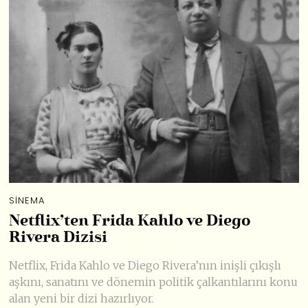
SINEMA
Netflix’ten Frida Kahlo ve Diego
Rivera Dizisi
Netflix, Frida Kahlo ve Diego Rivera’nın inişli çıkışlı
aşkını, sanatını ve dönemin politik çalkantılarını konu
alan yeni bir dizi hazırlıyor.