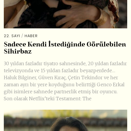
22. SAYI
/
HABER
Sadece Kendi İstediğinde Görülebilen
Sihirbaz
30 yıldan fazladır tiyatro sahnesinde, 20 yıldan fazladır
televizyonda ve 15 yıldan fazladır beyazperdede…
Haluk Bilginer, Güven Kıraç, Çetin Tekindor ve her
zaman ayrı bir yere koyduğunu belirttiği Genco Erkal
gibi isimlere sahnede partnerlik etmiş bir oyuncu.
Son olarak Netflix’teki Testament: The