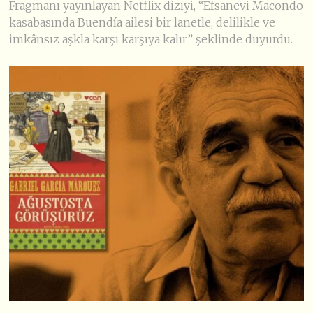
Fragmanı yayınlayan Netflix diziyi, “Efsanevi Macondo
kasabasında Buendía ailesi bir lanetle, delilikle ve
imkânsız aşkla karşı karşıya kalır” şeklinde duyurdu.