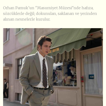
Orhan Pamuk’un "Masumiyet Müzesi"nde hafıza,
sözcüklerle değil; dokunulan, saklanan ve yerinden
alınan nesnelerle kurulur.