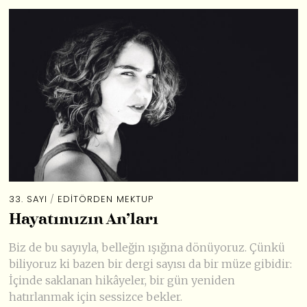
33. SAYI
/
EDİTÖRDEN MEKTUP
Hayatımızın An’ları
Biz de bu sayıyla, belleğin ışığına dönüyoruz. Çünkü
biliyoruz ki bazen bir dergi sayısı da bir müze gibidir:
İçinde saklanan hikâyeler, bir gün yeniden
hatırlanmak için sessizce bekler.