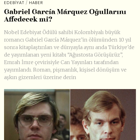
EDEBIYAT
/
HABER
Gabriel García Márquez Oğullarını
Affedecek mi?
Nobel Edebiyat Ödülü sahibi Kolombiyalı büyük
romancı Gabriel García Márquez’in ölümünden 10 yıl
sonra kitaplaştırılan ve dünyayla aynı anda Türkiye’de
de yayımlanan yeni kitabı “Ağustosta Görüşürüz”,
Emrah İmre çevirisiyle Can Yayınları tarafından
yayımlandı. Roman, pişmanlık, kişisel dönüşüm ve
aşkın gizemleri üzerine derin