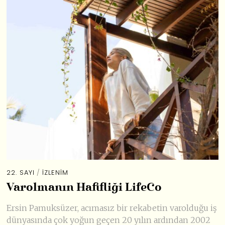
22. SAYI
/
İZLENIM
Varolmanın Hafifliği LifeCo
Ersin Pamuksüzer, acımasız bir rekabetin varolduğu iş
dünyasında çok yoğun geçen 20 yılın ardından 2002