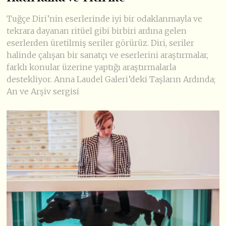
Tuğçe Diri’nin eserlerinde iyi bir odaklanmayla ve
tekrara dayanan ritüel gibi birbiri ardına gelen
eserlerden üretilmiş seriler görürüz. Diri, seriler
halinde çalışan bir sanatçı ve eserlerini araştırmalar,
farklı konular üzerine yaptığı araştırmalarla
destekliyor. Anna Laudel Galeri’deki Taşların Ardında;
An ve Arşiv sergisi