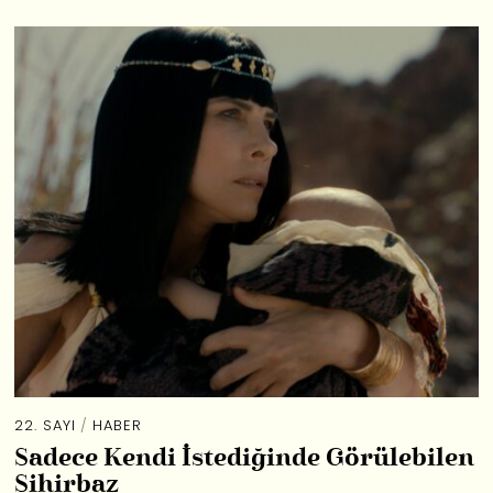
22. SAYI
/
HABER
Sadece Kendi İstediğinde Görülebilen
Sihirbaz