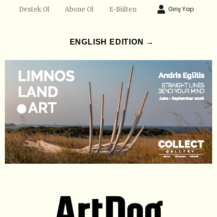
Giriş Yap
Destek Ol
Abone Ol
E-Bülten
ENGLISH EDITION →