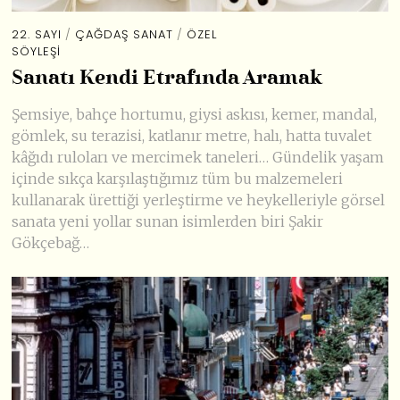
22. SAYI
/
ÇAĞDAŞ SANAT
/
ÖZEL
SÖYLEŞI
Sanatı Kendi Etrafında Aramak
Şemsiye, bahçe hortumu, giysi askısı, kemer, mandal,
gömlek, su terazisi, katlanır metre, halı, hatta tuvalet
kâğıdı ruloları ve mercimek taneleri… Gündelik yaşam
içinde sıkça karşılaştığımız tüm bu malzemeleri
kullanarak ürettiği yerleştirme ve heykelleriyle görsel
sanata yeni yollar sunan isimlerden biri Şakir
Gökçebağ…