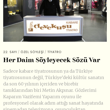
22. SAYI
/
ÖZEL SÖYLEŞI
/
TIYATRO
Her Daim Söyleyecek Sözü Var
Sadece kabare tiyatrosunun ya da Türkiye
tiyatrosunun değil, Türkiye’deki kültür sanatın
da son 60 yılının içeriden ve birebir
tanıklarından biri Metin Akpınar. Gözlerimi
Kaparım Vazifemi Yaparım oyunu ile
profesyonel olarak adım attığı sanat hayatında
sinemadan televizyona, oyunculuktan