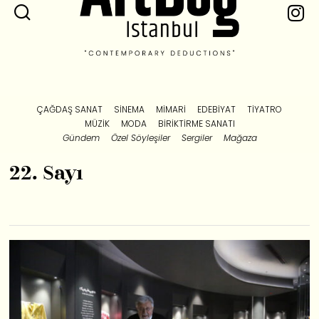
ÇAĞDAŞ SANAT
SINEMA
MIMARI
EDEBIYAT
TIYATRO
MÜZIK
MODA
BIRIKTIRME SANATI
Gündem
Özel Söyleşiler
Sergiler
Mağaza
22. Sayı