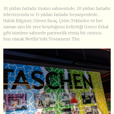
30 yıldan fazladır tiyatro sahnesinde, 20 yıldan fazladır
televizyonda ve 15 yıldan fazladır beyazperdede…
Haluk Bilginer, Güven Kıraç, Çetin Tekindor ve her
zaman ayrı bir yere koyduğunu belirttiği Genco Erkal
gibi isimlere sahnede partnerlik etmiş bir oyuncu.
Son olarak Netflix’teki Testament: The