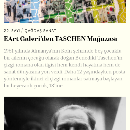
22. SAYI
/
ÇAĞDAŞ SANAT
EArt Galeri’den TASCHEN Mağazası
1961 yılında Almanya’nın Köln şehrinde beş çocuklu
bir ailenin çocuğu olarak doğan Benedikt Taschen’in
çizgi romana olan ilgisi hem kendi hayatına hem de
sanat dünyasına yön verdi. Daha 12 yaşındayken posta
yöntemiyle ikinci el çizgi romanlar satmaya başlayan
bu heyecanlı çocuk, 18’ine