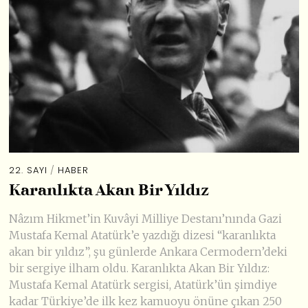
22. SAYI
/
HABER
Karanlıkta Akan Bir Yıldız
Nâzım Hikmet’in Kuvâyi Milliye Destanı’nında Gazi
Mustafa Kemal Atatürk’e yazdığı dizesi “karanlıkta
akan bir yıldız”, şu günlerde Ankara Cermodern’deki
bir sergiye ilham oldu. Karanlıkta Akan Bir Yıldız:
Mustafa Kemal Atatürk sergisi, Atatürk’ün şimdiye
kadar Türkiye’de ilk kez kamuoyu önüne çıkan 250