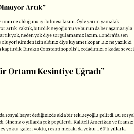
Olmuyor Artık”
erinin ne olduğunu iyi bilmesi lazım. Öyle yarım yamalak
or artık. Yaktık, bitirdik Beyoğlu’nu ve bunun da her aşamasıyla
 artık yok, neden yok diye sorgulamamız lazım. Londra’da sen
ne oluyor! Kimden izin aldınız diye kıyamet kopar. Biz ne yazık ki
kaptırdık. Bırakın Constantinopolis’i, ecdadımızı o kadar sever
ür Ortamı Kesintiye Uğradı”
da sosyal hayat dediğinizde akla bir tek Beyoğlu gelirdi. Bu sosya
dı. Sinema o yıllarda çok popülerdi. Kaliteli Amerikan ve Fransız
 şey yoktu, galeri yoktu, resim merakı da yoktu… 60’lı yıllarla