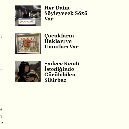
Her Daim
Söyleyecek Sözü
Var
u
Çocukların
Hakları ve
Umutları Var
Sadece Kendi
İstediğinde
Görülebilen
Sihirbaz
ve
n
ve