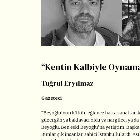
“Kentin Kalbiyle Oynam
Tuğrul Eryılmaz
Gazeteci
“Beyoğlu’nun kültür, eğlence hatta sanattan 
güzergâh ya baklavacı oldu ya nargileci ya d
Beyoğlu. Ben eski Beyoğlu’na yetiştim. Başka 
Bunlar şık insanlar, sahici İstanbullulardı. As