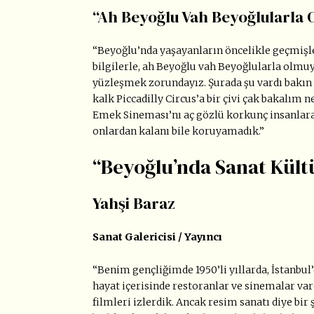
“Ah Beyoğlu Vah Beyoğlularla 
“Beyoğlu’nda yaşayanların öncelikle geçmişl
bilgilerle, ah Beyoğlu vah Beyoğlularla olmuy
yüzleşmek zorundayız. Şurada şu vardı bakın
kalk Piccadilly Circus’a bir çivi çak bakalım 
Emek Sineması’nı aç gözlü korkunç insanlara 
onlardan kalanı bile koruyamadık.”
“Beyoğlu’nda Sanat Kült
Yahşi Baraz
Sanat Galericisi / Yayıncı
“Benim gençliğimde 1950’li yıllarda, İstanbul’
hayat içerisinde restoranlar ve sinemalar var
filmleri izlerdik. Ancak resim sanatı diye bir