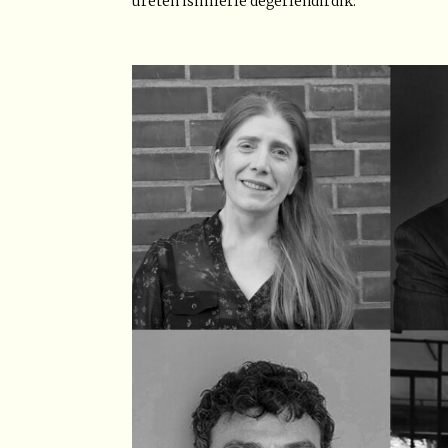
üreten isimlerle değerlendirdik.