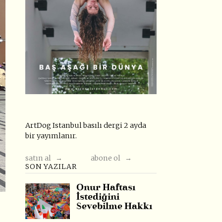
ArtDog Istanbul basılı dergi 2 ayda
bir yayımlanır.
satın al →
abone ol →
SON YAZILAR
Onur Haftası
İstediğini
Sevebilme Hakkı