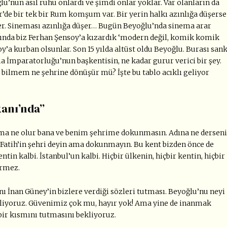
ğlu’nun asıl ruhu onlardı ve şimdi onlar yoklar. Var olanların da
’de bir tek bir Rum komşum var. Bir yerin halkı azınlığa düşerse
üşer. Sineması azınlığa düşer… Bugün Beyoğlu’nda sinema arar
nında biz Ferhan Şensoy’a kızardık ‘modern değil, komik komik
y’a kurban olsunlar. Son 15 yılda altüst oldu Beyoğlu. Burası sank
a İmparatorluğu’nun başkentisin, ne kadar gurur verici bir şey.
bilmem ne şehrine dönüşür mü? İşte bu tablo acıklı geliyor
anı’nda”
. Ama ne olur bana ve benim şehrime dokunmasın. Adına ne dersen
, Fatih’in şehri deyin ama dokunmayın. Bu kent bizden önce de
ntin kalbi. İstanbul’un kalbi. Hiçbir ülkenin, hiçbir kentin, hiçbir
irmez.
İnan Güney’in bizlere verdiği sözleri tutması. Beyoğlu’nu neyi
ekliyoruz. Güvenimiz çok mu, hayır yok! Ama yine de inanmak
 bir kısmını tutmasını bekliyoruz.