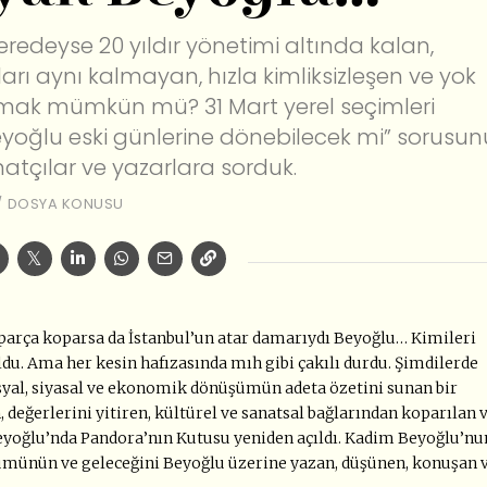
eredeyse 20 yıldır yönetimi altında kalan,
arı aynı kalmayan, hızla kimliksizleşen ve yok
mak mümkün mü? 31 Mart yerel seçimleri
Beyoğlu eski günlerine dönebilecek mi” sorusun
atçılar ve yazarlara sorduk.
/
DOSYA KONUSU
parça koparsa da İstanbul’un atar damarıydı Beyoğlu… Kimileri
ldu. Ama her kesin hafızasında mıh gibi çakılı durdu. Şimdilerde
yal, siyasal ve ekonomik dönüşümün adeta özetini sunan bir
 değerlerini yitiren, kültürel ve sanatsal bağlarından koparılan 
yoğlu’nda Pandora’nın Kutusu yeniden açıldı. Kadim Beyoğlu’nu
ümünün ve geleceğini Beyoğlu üzerine yazan, düşünen, konuşan 