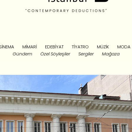
SINEMA
MIMARI
EDEBIYAT
TIYATRO
MÜZIK
MODA
Gündem
Özel Söyleşiler
Sergiler
Mağaza