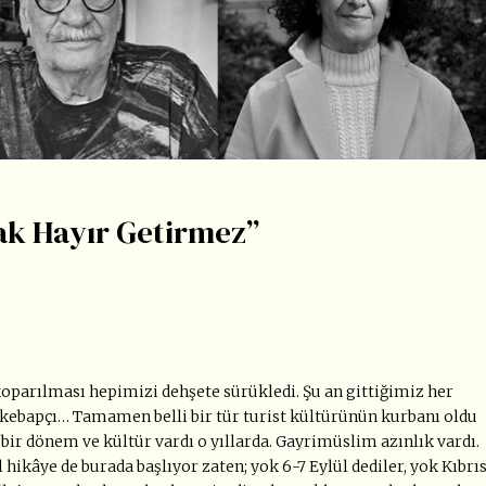
ak Hayır Getirmez”
koparılması hepimizi dehşete sürükledi. Şu an gittiğimiz her
a kebapçı… Tamamen belli bir tür turist kültürünün kurbanı oldu
bir dönem ve kültür vardı o yıllarda. Gayrimüslim azınlık vardı.
ıl hikâye de burada başlıyor zaten; yok 6-7 Eylül dediler, yok Kıbrı