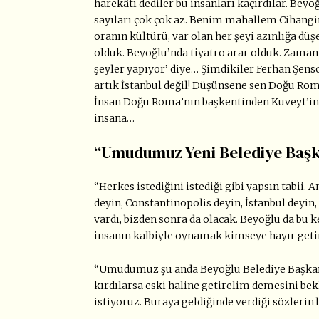
harekâtı dediler bu insanları kaçırdılar. Beyo
sayıları çok çok az. Benim mahallem Cihangir
oranın kültürü, var olan her şeyi azınlığa d
olduk. Beyoğlu’nda tiyatro arar olduk. Zama
şeyler yapıyor’ diye… Şimdikiler Ferhan Şenso
artık İstanbul değil! Düşünsene sen Doğu Rom
İnsan Doğu Roma’nın başkentinden Kuveyt’in 
insana…
“Umudumuz Yeni Belediye Başk
“Herkes istediğini istediği gibi yapsın tabii
deyin, Constantinopolis deyin, İstanbul deyin
vardı, bizden sonra da olacak. Beyoğlu da bu ke
insanın kalbiyle oynamak kimseye hayır get
“Umudumuz şu anda Beyoğlu Belediye Başkanı 
kırdılarsa eski haline getirelim demesini b
istiyoruz. Buraya geldiğinde verdiği sözlerin