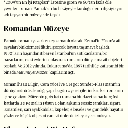
“2009’un En İyi Kitapları” listesine giren ve 60’tan fazla dile
çevrilen roman, Pamuk’un bu hikâyeyle kurduğu derin ilişkiyi aynı
adı taşıyan bir müzeye de taşıdı.
Romandan Müzeye
Pamuk, romanı yazarken eş zamanlı olarak, Kemal’in Füsun’a ait
eşyaları biriktirmesi fikrini gerçek hayata taşımaya başladı.
1990’ların başından itibaren İstanbul’un antikacılarını, bit
pazarlarını, eski evlerini dolaşarak romanın dünyasına ait objeleri
topladı. Ve 2012 yılında, Çukurcuma’da, 1897 tarihli üç katlı tarihi bir
binada
Masumiyet Müzesi
kapılarını açtı.
Mimar İhsan Bilgin, Cem Yücel ve Gregor Sunder-Plassmann’ın
dönüşümünü üstlendiği yapı, bugün ziyaretçilerini kat kat romanın
içine çekiyor. Müzenin giriş katı romana bir davet sunarken; üst
katlarda ise Kemal’in Füsun’a olan aşkının sessiz tanıkları sigara
izmaritleri, sarı ayakkabılar, küpeler, elbiseler ve gündelik hayatın
yüzlerce küçük objesini cam vitrinlerde izleyiciye sunuluyor.