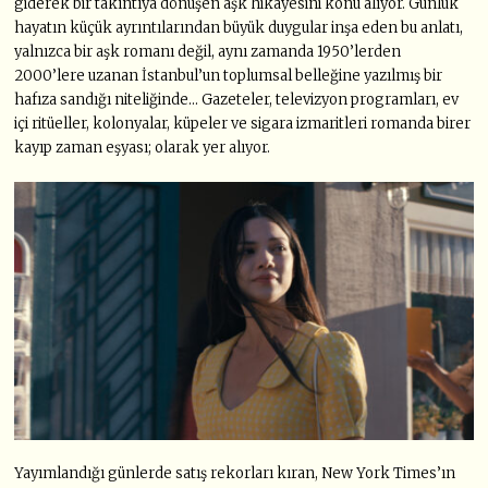
giderek bir takıntıya dönüşen aşk hikâyesini konu alıyor. Günlük
hayatın küçük ayrıntılarından büyük duygular inşa eden bu anlatı,
yalnızca bir aşk romanı değil, aynı zamanda 1950’lerden
2000’lere uzanan İstanbul’un toplumsal belleğine yazılmış bir
hafıza sandığı niteliğinde… Gazeteler, televizyon programları, ev
içi ritüeller, kolonyalar, küpeler ve sigara izmaritleri romanda birer
kayıp zaman eşyası; olarak yer alıyor.
Yayımlandığı günlerde satış rekorları kıran, New York Times’ın