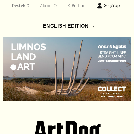
Giriş Yap
Destek Ol
Abone Ol
E-Bülten
ENGLISH EDITION →