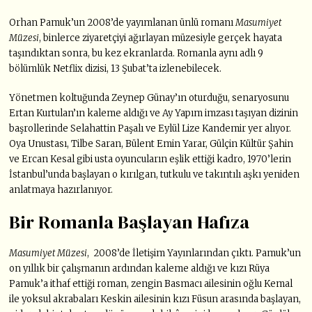
Orhan Pamuk’un 2008’de yayımlanan ünlü romanı
Masumiyet
Müzesi
, binlerce ziyaretçiyi ağırlayan müzesiyle gerçek hayata
taşındıktan sonra, bu kez ekranlarda. Romanla aynı adlı 9
bölümlük Netflix dizisi, 13 Şubat’ta izlenebilecek.
Yönetmen koltuğunda Zeynep Günay’ın oturduğu, senaryosunu
Ertan Kurtulan’ın kaleme aldığı ve Ay Yapım imzası taşıyan dizinin
başrollerinde Selahattin Paşalı ve Eylül Lize Kandemir yer alıyor.
Oya Unustası, Tilbe Saran, Bülent Emin Yarar, Gülçin Kültür Şahin
ve Ercan Kesal gibi usta oyuncuların eşlik ettiği kadro, 1970’lerin
İstanbul’unda başlayan o kırılgan, tutkulu ve takıntılı aşkı yeniden
anlatmaya hazırlanıyor.
Bir Romanla Başlayan Hafıza
Masumiyet Müzesi
, 2008’de İletişim Yayınlarından çıktı. Pamuk’un
on yıllık bir çalışmanın ardından kaleme aldığı ve kızı Rüya
Pamuk’a ithaf ettiği roman, zengin Basmacı ailesinin oğlu Kemal
ile yoksul akrabaları Keskin ailesinin kızı Füsun arasında başlayan,