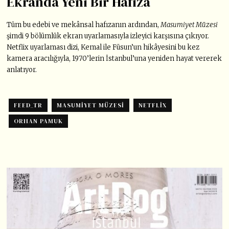
Ekranda Yeni Bir Hafıza
Tüm bu edebi ve mekânsal hafızanın ardından,
Masumiyet Müzesi
şimdi 9 bölümlük ekran uyarlamasıyla izleyici karşısına çıkıyor.
Netflix uyarlaması dizi, Kemal ile Füsun’un hikâyesini bu kez
kamera aracılığıyla, 1970’lerin İstanbul’una yeniden hayat vererek
anlatıyor.
FEED_TR
MASUMIYET MÜZESI
NETFLIX
ORHAN PAMUK