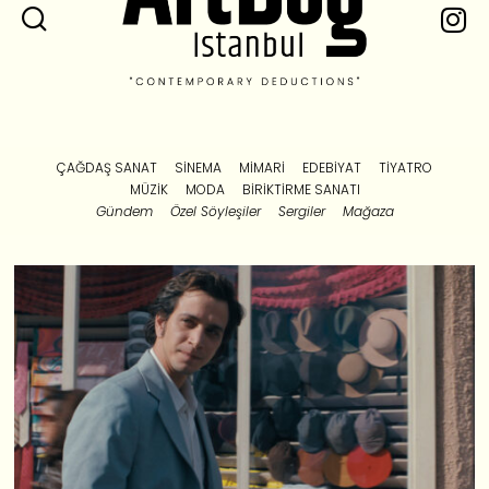
ÇAĞDAŞ SANAT
SINEMA
MIMARI
EDEBIYAT
TIYATRO
MÜZIK
MODA
BIRIKTIRME SANATI
Gündem
Özel Söyleşiler
Sergiler
Mağaza