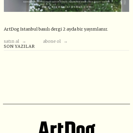
ArtDog Istanbul basılı dergi 2 ayda bir yayımlanır.
satın al →
abone ol →
SON YAZILAR