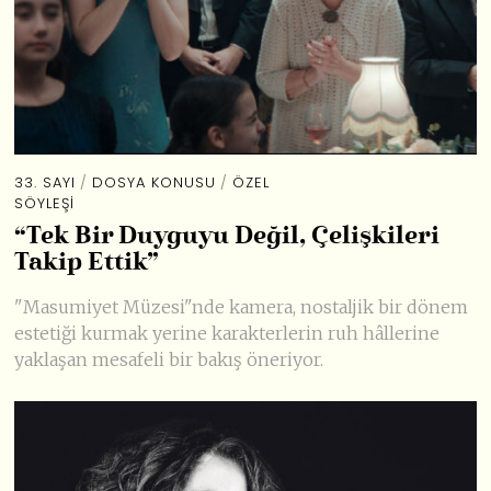
33. SAYI
/
DOSYA KONUSU
/
ÖZEL
SÖYLEŞI
“Tek Bir Duyguyu Değil, Çelişkileri
Takip Ettik”
"Masumiyet Müzesi"nde kamera, nostaljik bir dönem
estetiği kurmak yerine karakterlerin ruh hâllerine
yaklaşan mesafeli bir bakış öneriyor.