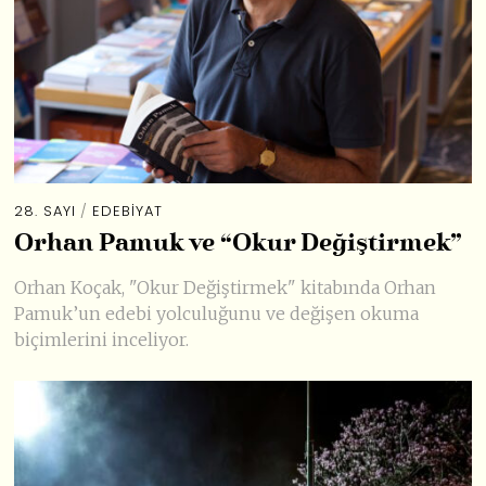
28. SAYI
/
EDEBIYAT
Orhan Pamuk ve “Okur Değiştirmek”
Orhan Koçak, "Okur Değiştirmek" kitabında Orhan
Pamuk’un edebi yolculuğunu ve değişen okuma
biçimlerini inceliyor.