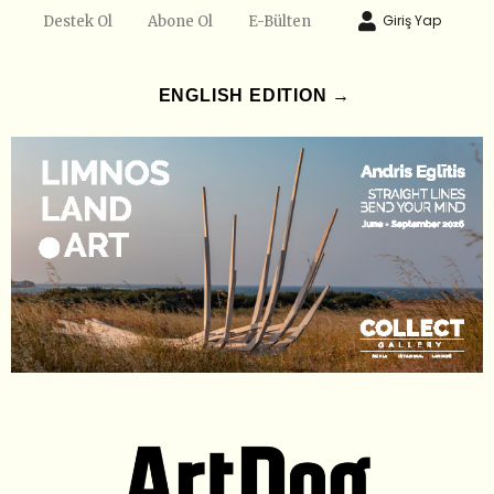
Giriş Yap
Destek Ol
Abone Ol
E-Bülten
ENGLISH EDITION →