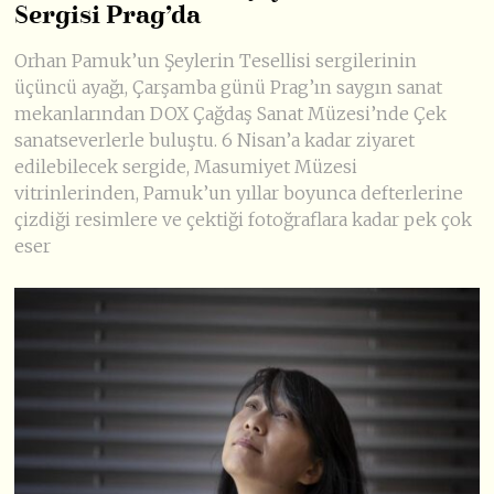
Sergisi Prag’da
Orhan Pamuk’un Şeylerin Tesellisi sergilerinin
üçüncü ayağı, Çarşamba günü Prag’ın saygın sanat
mekanlarından DOX Çağdaş Sanat Müzesi’nde Çek
sanatseverlerle buluştu. 6 Nisan’a kadar ziyaret
edilebilecek sergide, Masumiyet Müzesi
vitrinlerinden, Pamuk’un yıllar boyunca defterlerine
çizdiği resimlere ve çektiği fotoğraflara kadar pek çok
eser