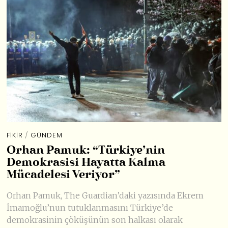
FİKİR
/
GÜNDEM
Orhan Pamuk: “Türkiye’nin
Demokrasisi Hayatta Kalma
Mücadelesi Veriyor”
Orhan Pamuk, The Guardian’daki yazısında Ekrem
İmamoğlu’nun tutuklanmasını Türkiye’de
demokrasinin çöküşünün son halkası olarak