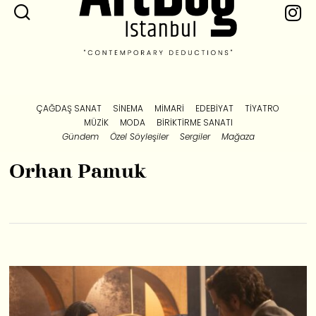
ÇAĞDAŞ SANAT
SINEMA
MIMARI
EDEBIYAT
TIYATRO
MÜZIK
MODA
BIRIKTIRME SANATI
Gündem
Özel Söyleşiler
Sergiler
Mağaza
Orhan Pamuk