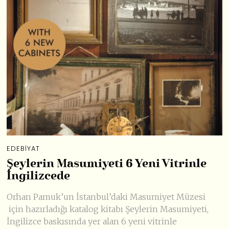
EDEBIYAT
Şeylerin Masumiyeti 6 Yeni Vitrinle
İngilizcede
Orhan Pamuk’un İstanbul’daki Masumiyet Müzesi
için hazırladığı katalog kitabı Şeylerin Masumiyeti,
İngilizce baskısında yer alan 6 yeni vitrinle