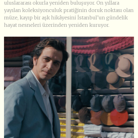
uluslararası okurla yeniden buluşuyor. On yıllara
yayılan koleksiyonculuk pratiğinin doruk noktası olan
müze, kayıp bir aşk hikâyesini İstanbul’un gündelik
hayat nesneleri üzerinden yeniden kuruyor.