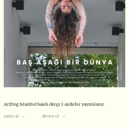
ArtDog Istanbul basılı dergi 2 ayda bir yayımlanır.
satın al →
abone ol →