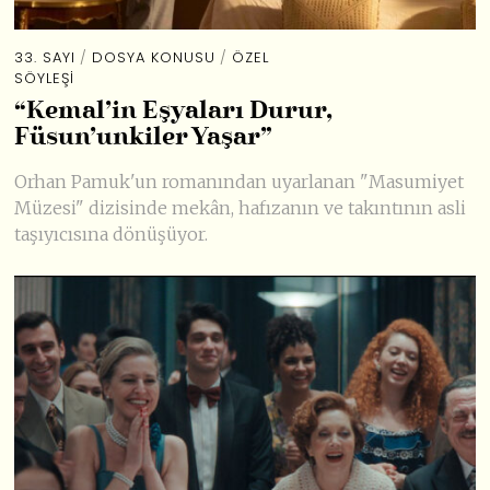
33. SAYI
/
DOSYA KONUSU
/
ÖZEL
SÖYLEŞI
“Kemal’in Eşyaları Durur,
Füsun’unkiler Yaşar”
Orhan Pamuk'un romanından uyarlanan "Masumiyet
Müzesi" dizisinde mekân, hafızanın ve takıntının asli
taşıyıcısına dönüşüyor.