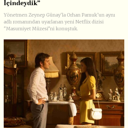
İçindeydik”
Yönetmen Zeynep Günay'la Orhan Pamuk’un aynı
adlı romanından uyarlanan yeni Netflix dizisi
"Masumiyet Müzesi"ni konuştuk.