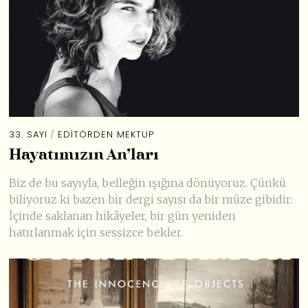
33. SAYI
/
EDİTÖRDEN MEKTUP
Hayatımızın An’ları
Biz de bu sayıyla, belleğin ışığına dönüyoruz. Çünkü
biliyoruz ki bazen bir dergi sayısı da bir müze gibidir:
İçinde saklanan hikâyeler, bir gün yeniden
hatırlanmak için sessizce bekler.