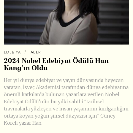
EDEBIYAT
/
HABER
2024 Nobel Edebiyat Ödülü Han
Kang’ın Oldu
Her yıl dünya edebiyat ve yayın dünyasında heyecan
yaratan, İsveç Akademisi tarafından dünya edebiyatına
önemli katkılarda bulunan yazarlara verilen Nobel
Edebiyat Ödülü’nün bu yılki sahibi “tarihsel
travmalarla yüzleşen ve insan yaşamının kırılganlığını
ortaya koyan yoğun şiirsel düzyazısı için” Güney
Koreli yazar Han