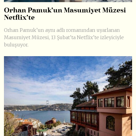
Orhan Pamuk’un Masumiyet Müzesi
Netflix’te
Orhan Pamuk’un aynı adlı romanından uyarlanan
Masumiyet Müzesi, 13 Şubat’ta Netflix’te izleyiciyle
buluşuyor.