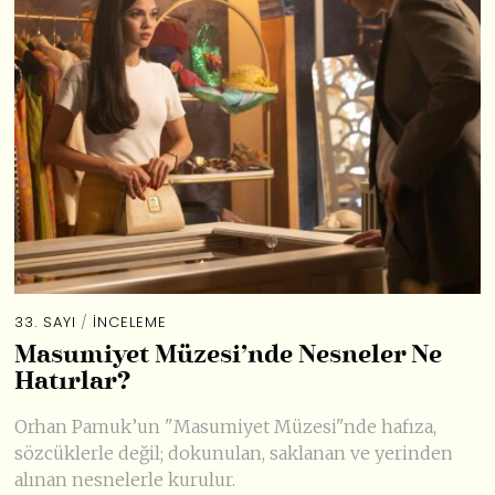
33. SAYI
/
İNCELEME
Masumiyet Müzesi’nde Nesneler Ne
Hatırlar?
Orhan Pamuk’un "Masumiyet Müzesi"nde hafıza,
sözcüklerle değil; dokunulan, saklanan ve yerinden
alınan nesnelerle kurulur.