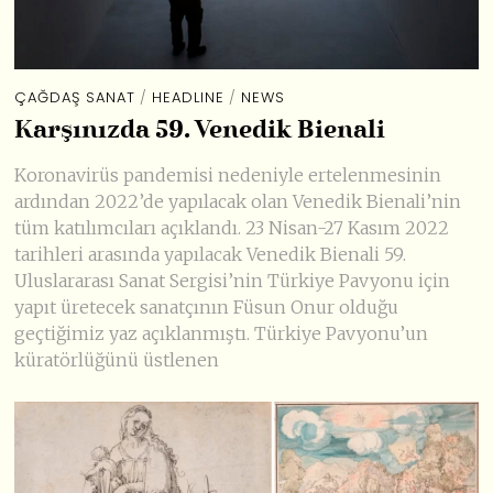
ÇAĞDAŞ SANAT
/
HEADLINE
/
NEWS
Karşınızda 59. Venedik Bienali
Koronavirüs pandemisi nedeniyle ertelenmesinin
ardından 2022’de yapılacak olan Venedik Bienali’nin
tüm katılımcıları açıklandı. 23 Nisan-27 Kasım 2022
tarihleri arasında yapılacak Venedik Bienali 59.
Uluslararası Sanat Sergisi’nin Türkiye Pavyonu için
yapıt üretecek sanatçının Füsun Onur olduğu
geçtiğimiz yaz açıklanmıştı. Türkiye Pavyonu’un
küratörlüğünü üstlenen