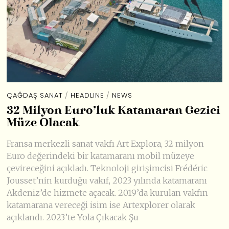
ÇAĞDAŞ SANAT
/
HEADLINE
/
NEWS
32 Milyon Euro’luk Katamaran Gezici
Müze Olacak
Fransa merkezli sanat vakfı Art Explora, 32 milyon
Euro değerindeki bir katamaranı mobil müzeye
çevireceğini açıkladı. Teknoloji girişimcisi Frédéric
Jousset’nin kurduğu vakıf, 2023 yılında katamaranı
Akdeniz’de hizmete açacak. 2019’da kurulan vakfın
katamarana vereceği isim ise Artexplorer olarak
açıklandı. 2023’te Yola Çıkacak Şu