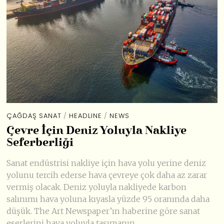
ÇAĞDAŞ SANAT
/
HEADLINE
/
NEWS
Çevre İçin Deniz Yoluyla Nakliye
Seferberliği
Sanat endüstrisi nakliye için hava yolu yerine deniz
yolunu tercih ederse hava çevreye çok daha az zarar
vermiş olacak. Deniz yoluyla nakliyede karbon
salınımı hava yoluna kıyasla yüzde 95 oranında daha
düşük. The Art Newspaper’ın haberine göre sanat
eserlerini hava yoluyla taşımanın