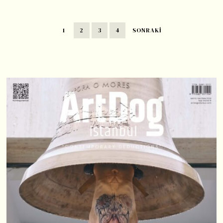
1
2
3
4
SONRAKI