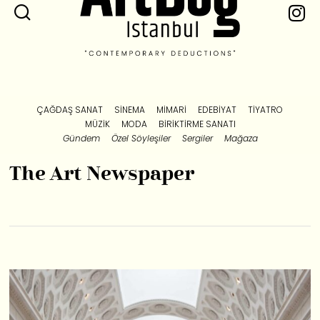
ÇAĞDAŞ SANAT
SINEMA
MIMARI
EDEBIYAT
TIYATRO
MÜZIK
MODA
BIRIKTIRME SANATI
Gündem
Özel Söyleşiler
Sergiler
Mağaza
The Art Newspaper