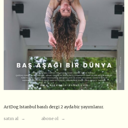
ArtDog Istanbul basılı dergi 2 ayda bir yayımlanır.
satın al →
abone ol →