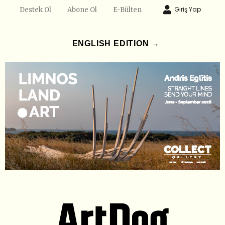
Giriş Yap
Destek Ol
Abone Ol
E-Bülten
ENGLISH EDITION →