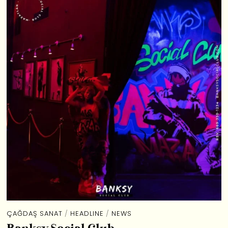
ÇAĞDAŞ SANAT
/
HEADLINE
/
NEWS