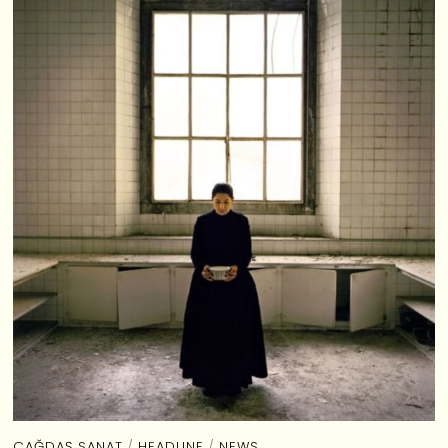
ÇAĞDAŞ SANAT
/
HEADLINE
/
NEWS