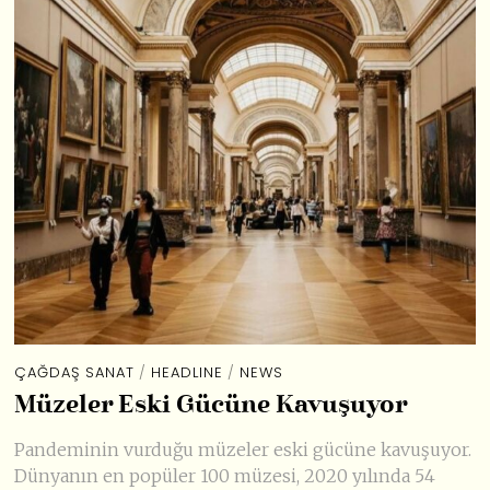
ÇAĞDAŞ SANAT
/
HEADLINE
/
NEWS
Müzeler Eski Gücüne Kavuşuyor
Pandeminin vurduğu müzeler eski gücüne kavuşuyor.
Dünyanın en popüler 100 müzesi, 2020 yılında 54