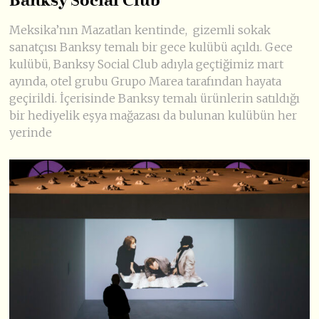
Banksy Social Club
Meksika’nın Mazatlan kentinde, gizemli sokak
sanatçısı Banksy temalı bir gece kulübü açıldı. Gece
kulübü, Banksy Social Club adıyla geçtiğimiz mart
ayında, otel grubu Grupo Marea tarafından hayata
geçirildi. İçerisinde Banksy temalı ürünlerin satıldığı
bir hediyelik eşya mağazası da bulunan kulübün her
yerinde