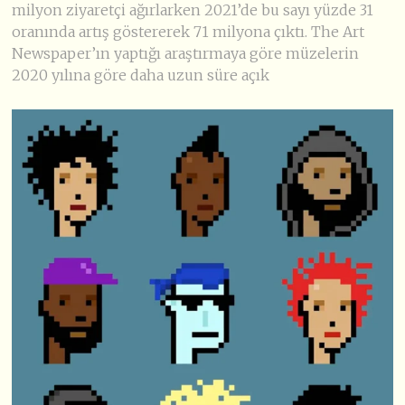
milyon ziyaretçi ağırlarken 2021’de bu sayı yüzde 31
oranında artış göstererek 71 milyona çıktı. The Art
Newspaper’ın yaptığı araştırmaya göre müzelerin
2020 yılına göre daha uzun süre açık