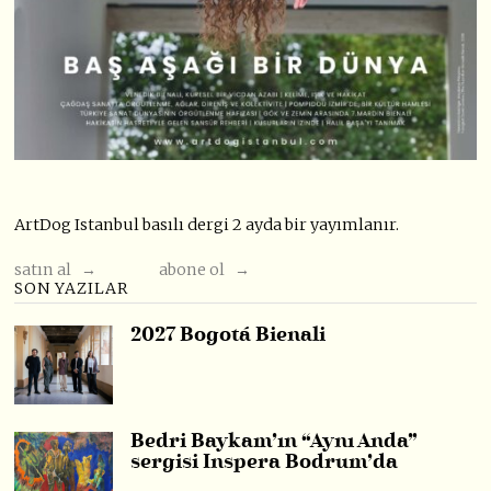
ArtDog Istanbul basılı dergi 2 ayda bir yayımlanır.
satın al →
abone ol →
SON YAZILAR
2027 Bogotá Bienali
Bedri Baykam’ın “Aynı Anda”
sergisi Inspera Bodrum’da