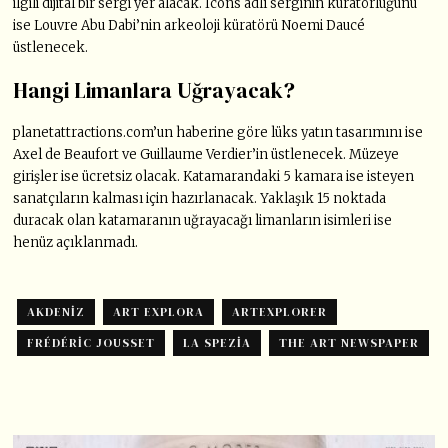
ilgili dijital bir sergi yer alacak. Icons adlı serginin küratörlüğünü
ise Louvre Abu Dabi’nin arkeoloji küratörü Noemi Daucé
üstlenecek.
Hangi Limanlara Uğrayacak?
planetattractions.com’un haberine göre lüks yatın tasarımını ise
Axel de Beaufort ve Guillaume Verdier’in üstlenecek. Müzeye
girişler ise ücretsiz olacak. Katamarandaki 5 kamara ise isteyen
sanatçıların kalması için hazırlanacak. Yaklaşık 15 noktada
duracak olan katamaranın uğrayacağı limanların isimleri ise
henüz açıklanmadı.
AKDENIZ
ART EXPLORA
ARTEXPLORER
FRÉDÉRIC JOUSSET
LA SPEZIA
THE ART NEWSPAPER