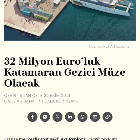
Courtesy of Art Explora
32 Milyon Euro’luk
Katamaran Gezici Müze
Olacak
ÇEVIRI: ŞILAN ÇETE
25 EKIM 2021
ÇAĞDAŞ SANAT
/
HEADLINE
/
NEWS
F
ransa merkezli sanat vakfı
Art Explora
, 32 milyon Euro