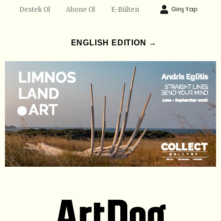
Giriş Yap
Destek Ol
Abone Ol
E-Bülten
ENGLISH EDITION →