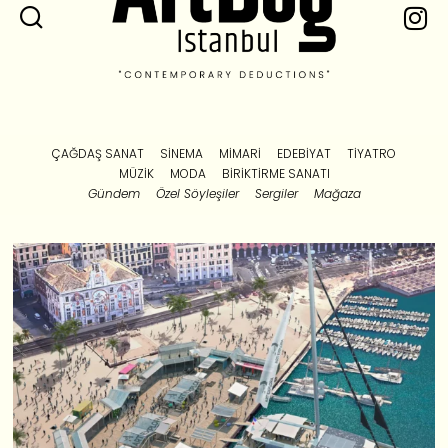
ÇAĞDAŞ SANAT
SINEMA
MIMARI
EDEBIYAT
TIYATRO
MÜZIK
MODA
BIRIKTIRME SANATI
Gündem
Özel Söyleşiler
Sergiler
Mağaza