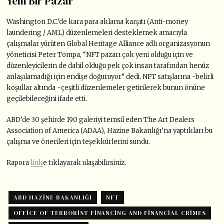
Yeni Bir Pazar
Washington D.C.’de kara para aklama karşıtı (Anti-money
laundering / AML) düzenlemeleri desteklemek amacıyla
çalışmalar yürüten Global Heritage Alliance adlı organizasyonun
yöneticisi Peter Tompa, “NFT pazarı çok yeni olduğu için ve
düzenleyicilerin de dahil olduğu pek çok insan tarafından henüz
anlaşılamadığı için endişe doğuruyor” dedi. NFT satışlarına -belirli
koşullar altında -çeşitli düzenlemeler getirilerek bunun önüne
geçilebileceğini ifade etti.
ABD’de 30 şehirde 190 galeriyi temsil eden The Art Dealers
Association of America (ADAA), Hazine Bakanlığı’na yaptıkları bu
çalışma ve önerileri için teşekkürlerini sundu.
Rapora
link
e tıklayarak ulaşabilirsiniz.
ABD HAZINE BAKANLIĞI
NFT
OFFICE OF TERRORIST FINANCING AND FINANCIAL CRIMES