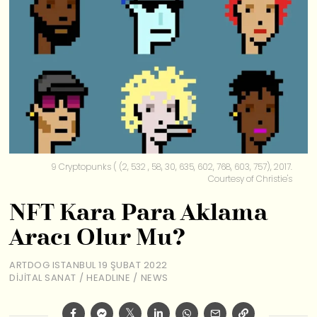
9 Cryptopunks ( (2, 532 , 58, 30, 635, 602, 768, 603, 757), 2017.
Courtesy of Christie's
NFT Kara Para Aklama
Aracı Olur Mu?
ARTDOG ISTANBUL
19 ŞUBAT 2022
DIJITAL SANAT
/
HEADLINE
/
NEWS