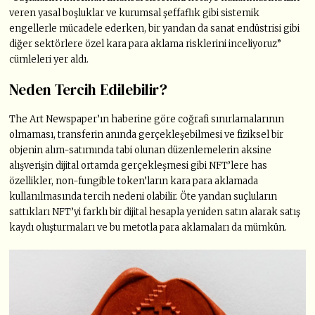
veren yasal boşluklar ve kurumsal şeffaflık gibi sistemik
engellerle mücadele ederken, bir yandan da sanat endüstrisi gibi
diğer sektörlere özel kara para aklama risklerini inceliyoruz”
cümleleri yer aldı.
Neden Tercih Edilebilir?
The Art Newspaper’ın haberine göre coğrafi sınırlamalarının
olmaması, transferin anında gerçekleşebilmesi ve fiziksel bir
objenin alım-satımında tabi olunan düzenlemelerin aksine
alışverişin dijital ortamda gerçekleşmesi gibi NFT’lere has
özellikler, non-fungible token’ların kara para aklamada
kullanılmasında tercih nedeni olabilir. Öte yandan suçluların
sattıkları NFT’yi farklı bir dijital hesapla yeniden satın alarak satış
kaydı oluşturmaları ve bu metotla para aklamaları da mümkün.