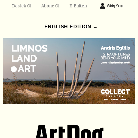
Giriş Yap
Destek Ol
Abone Ol
E-Bülten
ENGLISH EDITION →