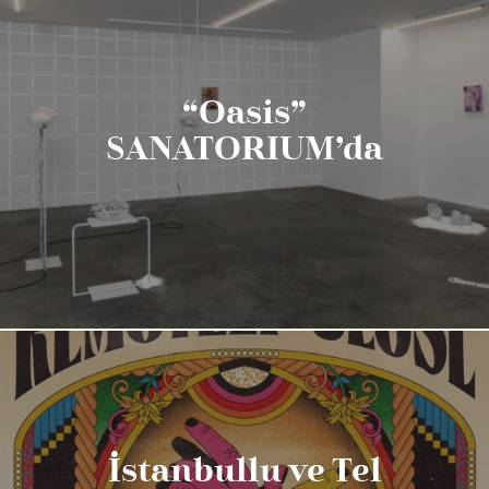
“Oasis”
SANATORIUM’da
İstanbullu ve Tel