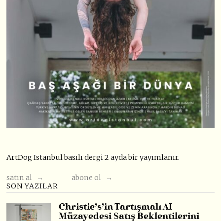
ArtDog Istanbul basılı dergi 2 ayda bir yayımlanır.
satın al →
abone ol →
SON YAZILAR
Christie’s’in Tartışmalı AI
Müzayedesi Satış Beklentilerini