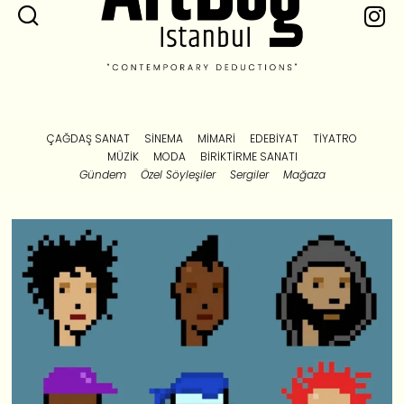
ÇAĞDAŞ SANAT
SINEMA
MIMARI
EDEBIYAT
TIYATRO
MÜZIK
MODA
BIRIKTIRME SANATI
Gündem
Özel Söyleşiler
Sergiler
Mağaza