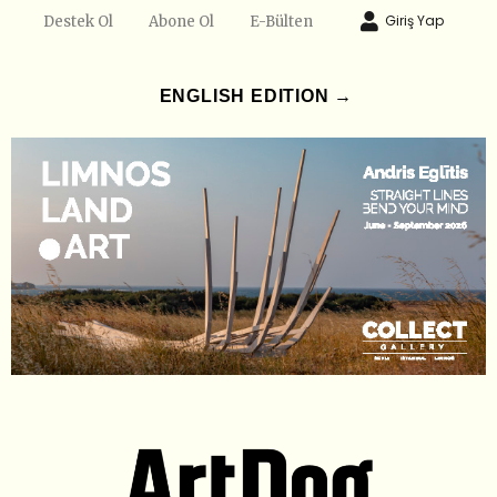
Giriş Yap
Destek Ol
Abone Ol
E-Bülten
ENGLISH EDITION →