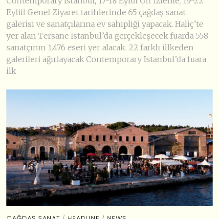
Contemporary Istanbul, 17-18 Eylül Ön İzleme, 19-22
Eylül Genel Ziyaret tarihlerinde 65 çağdaş sanat
galerisi ve sanatçılarına ev sahipliği yapacak. Haliç’te
yer alan Tersane Istanbul’da gerçekleşecek fuarda 558
sanatçının 1.476 eseri yer alacak. 22 farklı ülkeden
galerileri ağırlayacak Contemporary Istanbul’da fuara
ilk
ÇAĞDAŞ SANAT
/
HEADLINE
/
NEWS