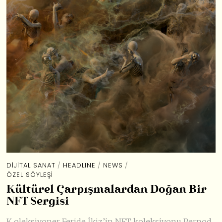
DIJITAL SANAT
/
HEADLINE
/
NEWS
/
ÖZEL SÖYLEŞI
Kültürel Çarpışmalardan Doğan Bir
NFT Sergisi
K oleksiyoner Feride İkiz’in NFT koleksiyonu Pernod