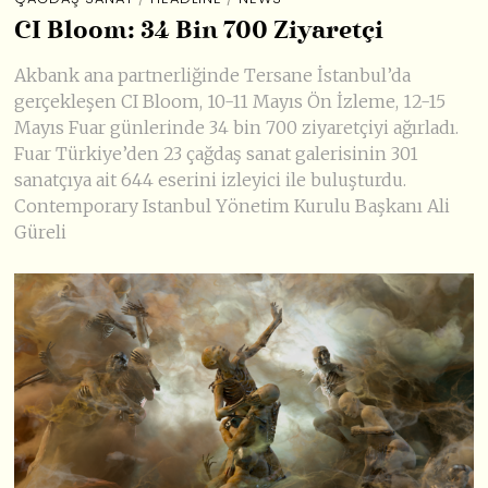
CI Bloom: 34 Bin 700 Ziyaretçi
Akbank ana partnerliğinde Tersane İstanbul’da
gerçekleşen CI Bloom, 10-11 Mayıs Ön İzleme, 12-15
Mayıs Fuar günlerinde 34 bin 700 ziyaretçiyi ağırladı.
Fuar Türkiye’den 23 çağdaş sanat galerisinin 301
sanatçıya ait 644 eserini izleyici ile buluşturdu.
Contemporary Istanbul Yönetim Kurulu Başkanı Ali
Güreli