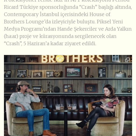
Ricard Türkiye sponsorluğunda “Crash” başlığı altında,
Contemporary İstanbul içerisindeki House of
Brothers Lounge’da izleyiciyle buluştu. Piksel Yeni
Medya Programı’ndan Hande Şekerciler ve Arda Yalkın
(ha:ar) proje ve kürasyonunda sergilenecek olan
“Crash”, 5 Haziran’a kadar ziyaret edildi.