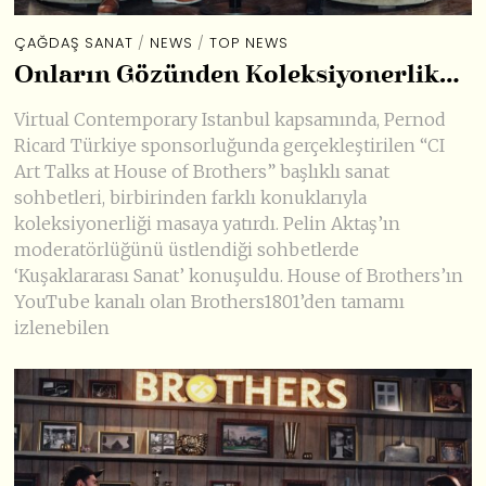
ÇAĞDAŞ SANAT
/
NEWS
/
TOP NEWS
Onların Gözünden Koleksiyonerlik…
Virtual Contemporary Istanbul kapsamında, Pernod
Ricard Türkiye sponsorluğunda gerçekleştirilen “CI
Art Talks at House of Brothers” başlıklı sanat
sohbetleri, birbirinden farklı konuklarıyla
koleksiyonerliği masaya yatırdı. Pelin Aktaş’ın
moderatörlüğünü üstlendiği sohbetlerde
‘Kuşaklararası Sanat’ konuşuldu. House of Brothers’ın
YouTube kanalı olan Brothers1801’den tamamı
izlenebilen