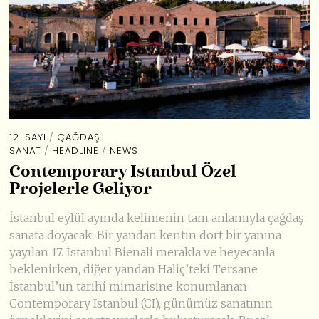
12. SAYI
/
ÇAĞDAŞ
SANAT
/
HEADLINE
/
NEWS
Contemporary Istanbul Özel
Projelerle Geliyor
İstanbul eylül ayında kelimenin tam anlamıyla çağdaş
sanata doyacak. Bir yandan kentin dört bir yanına
yayılan 17. İstanbul Bienali merakla ve heyecanla
beklenirken, diğer yandan Haliç’teki Tersane
İstanbul’un tarihi mimarisine konumlanan
Contemporary Istanbul (CI), günümüz sanatının