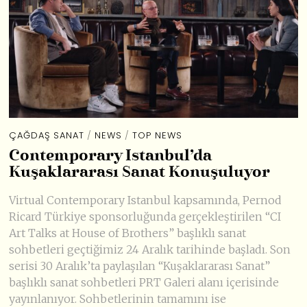
ÇAĞDAŞ SANAT
/
NEWS
/
TOP NEWS
Contemporary Istanbul’da
Kuşaklararası Sanat Konuşuluyor
Virtual Contemporary Istanbul kapsamında, Pernod
Ricard Türkiye sponsorluğunda gerçekleştirilen “CI
Art Talks at House of Brothers” başlıklı sanat
sohbetleri geçtiğimiz 24 Aralık tarihinde başladı. Son
serisi 30 Aralık’ta paylaşılan “Kuşaklararası Sanat”
başlıklı sanat sohbetleri PRT Galeri alanı içerisinde
yayınlanıyor. Sohbetlerinin tamamını ise