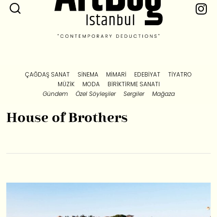
ÇAĞDAŞ SANAT
SINEMA
MIMARI
EDEBIYAT
TIYATRO
MÜZIK
MODA
BIRIKTIRME SANATI
Gündem
Özel Söyleşiler
Sergiler
Mağaza
House of Brothers