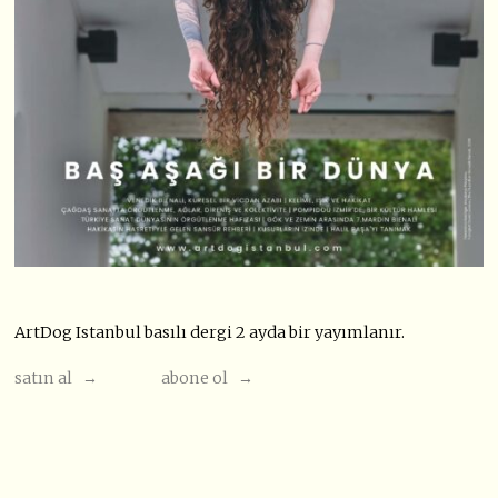
ArtDog Istanbul basılı dergi 2 ayda bir yayımlanır.
satın al →
abone ol →