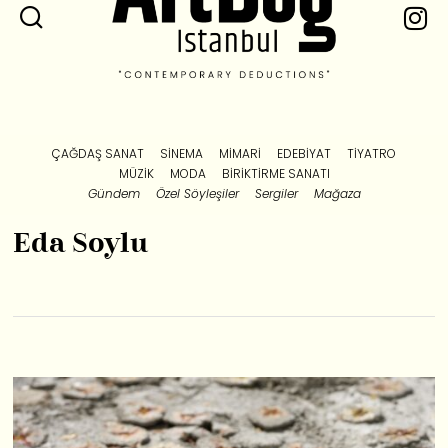
ÇAĞDAŞ SANAT
SINEMA
MIMARI
EDEBIYAT
TIYATRO
MÜZIK
MODA
BIRIKTIRME SANATI
Gündem
Özel Söyleşiler
Sergiler
Mağaza
Eda Soylu