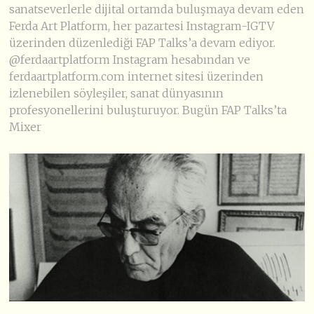
sanatseverlerle dijital ortamda buluşmaya devam eden
Ferda Art Platform, her pazartesi Instagram-IGTV
üzerinden düzenlediği FAP Talks’a devam ediyor.
@ferdaartplatform Instagram hesabından ve
ferdaartplatform.com internet sitesi üzerinden
izlenebilen söyleşiler, sanat dünyasının
profesyonellerini buluşturuyor. Bugün FAP Talks’ta
Mixer