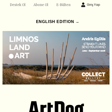
Giriş Yap
Destek Ol
Abone Ol
E-Bülten
ENGLISH EDITION →