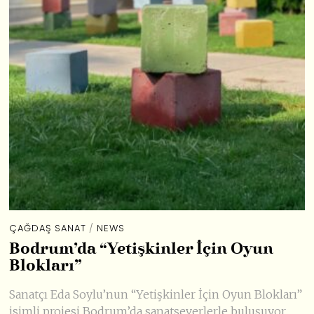
ÇAĞDAŞ SANAT
/
NEWS
Bodrum’da “Yetişkinler İçin Oyun
Blokları”
Sanatçı Eda Soylu’nun “Yetişkinler İçin Oyun Blokları”
isimli projesi Bodrum’da sanatseverlerle buluşuyor.