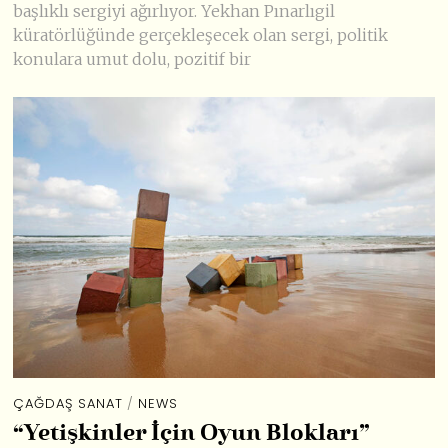
başlıklı sergiyi ağırlıyor. Yekhan Pınarlıgil
küratörlüğünde gerçekleşecek olan sergi, politik
konulara umut dolu, pozitif bir
ÇAĞDAŞ SANAT
/
NEWS
“Yetişkinler İçin Oyun Blokları”