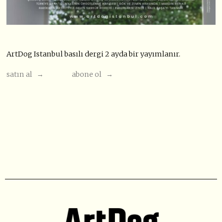
ArtDog Istanbul basılı dergi 2 ayda bir yayımlanır.
satın al →
abone ol →