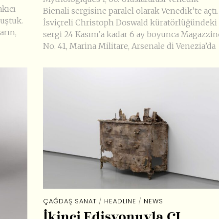
akıcı
Bienali sergisine paralel olarak Venedik’te açtı.
nuştuk.
İsviçreli Christoph Doswald küratörlüğündeki
arın,
sergi 24 Kasım’a kadar 6 ay boyunca Magazzin
No. 41, Marina Militare, Arsenale di Venezia’da
ÇAĞDAŞ SANAT
/
HEADLINE
/
NEWS
İkinci Edisyonuyla CI