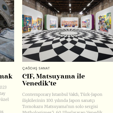
ÇAĞDAŞ SANAT
amak
CIF, Matsuyama ile
Venedik’te
2023
tay
Contemporary Istanbul Vakfı, Türk-Japon
Güzel
ilişkilerinin 100. yılında Japon sanatçı
Tomokazu Matsuyama’nın solo sergisi
ıs
Mythologiques’i, 60. Uluslararası Venedik