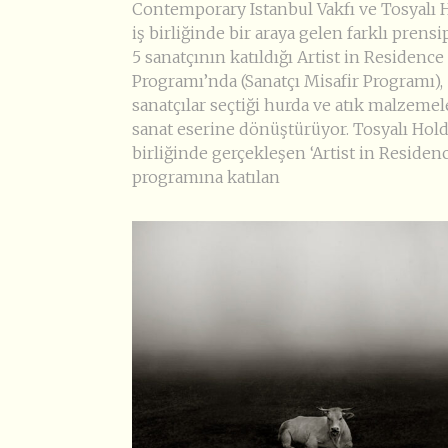
Contemporary Istanbul Vakfı ve Tosyalı 
iş birliğinde bir araya gelen farklı prens
5 sanatçının katıldığı Artist in Residence
Programı’nda (Sanatçı Misafir Programı),
sanatçılar seçtiği hurda ve atık malzemel
sanat eserine dönüştürüyor. Tosyalı Hold
birliğinde gerçekleşen ‘Artist in Residen
programına katılan