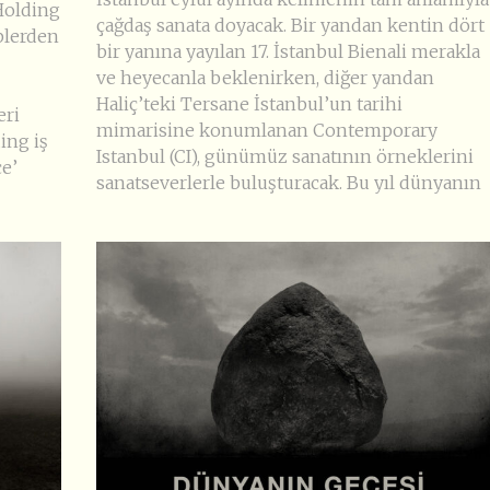
Holding
çağdaş sanata doyacak. Bir yandan kentin dört
iplerden
bir yanına yayılan 17. İstanbul Bienali merakla
ve heyecanla beklenirken, diğer yandan
Haliç’teki Tersane İstanbul’un tarihi
eri
mimarisine konumlanan Contemporary
ing iş
Istanbul (CI), günümüz sanatının örneklerini
ce’
sanatseverlerle buluşturacak. Bu yıl dünyanın