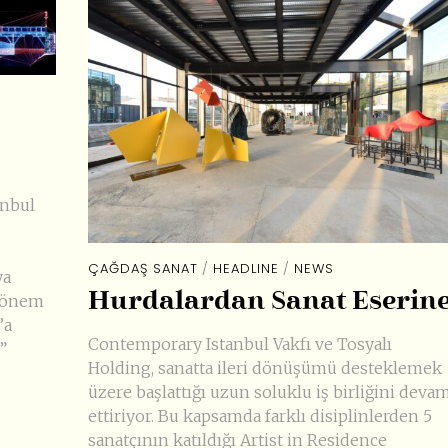
anbul
ÇAĞDAŞ SANAT
/
HEADLINE
/
NEWS
ya
Hurdalardan Sanat Eserin
 dönem
’a
Contemporary Istanbul Vakfı ve Tosyalı
”
Holding, sanatta ileri dönüşümü desteklemek
üzere başlattığı uzun soluklu iş birliğini deva
ettiriyor. Bu kapsamda farklı disiplinlerden 5
sanatçının katıldığı Artist in Residence