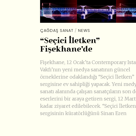
ÇAĞDAŞ SANAT
/
NEWS
“Seçici İletken”
Fişekhane’de
Fişekhane, 12 Ocak’ta Contemporary Ist
Vakfı’nın yeni medya sanatının güncel
örneklerine odaklandığı “Seçici İletken”
sergisine ev sahipliği yapacak. Yeni med
sanatı alanında çalışan sanatçıların son
eserlerini bir araya getiren sergi, 12 Mart
kadar ziyaret edilebilecek. “Seçici İletken
sergisinin küratörlüğünü Sinan Eren