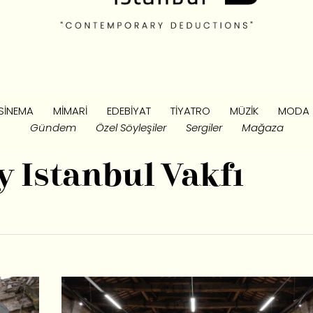
SINEMA
MIMARI
EDEBIYAT
TIYATRO
MÜZIK
MODA
Gündem
Özel Söyleşiler
Sergiler
Mağaza
 Istanbul Vakfı