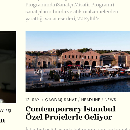
Programında (Sanatçı Misafir Programı)
sanatçıların hurda ve atık malzemelerden
yarattığı sanat eserleri, 22 Eylül’e
12. SAYI
/
ÇAĞDAŞ SANAT
/
HEADLINE
/
NEWS
Contemporary Istanbul
YLEŞI
Özel Projelerle Geliyor
in
İstanbul eylül ayında kelimenin tam anlamıyla