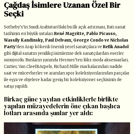
Çağdaş İsimlere Uzanan Özel Bir
Seçki
Sotheby’s’in Suudi Arabistan’daki bu ilk açık artırması,
Batı sanat
tarihinin en büyük ustaları
René Magritte, Pablo Picasso,
Wassily Kandinsky, Paul Delvaux, George Condo ve Nicholas
Party
‘den Arap kökenli önemli yerel sanatçılara ve
Refik Anadol
gibi dijital sanatın yenilikçi isimlerine dek sanatçılardan eserler
sunuyordu. Bunların yanında Hermes’ten lüks moda aksesuarları,
Cartier, Van Cleef&Arpels, Richard Mille markalarından nadide
saat ve mücevherler ve aranılan spor koleksiyonlarından parçalar
ile eşya ve objelere kadar geniş bir koleksiyoner seçkisinin de
satışı yapıldı
.
Birkaç güne yayılan etkinliklerle birlikte
yapılan müzayedelerin öne çıkan başlıca
lotları arasında şunlar yer aldı: