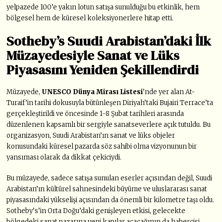
yelpazede 100’e yakın lotun satışa sunulduğu bu etkinlik
, hem
bölgesel hem de küresel koleksiyonerlere hitap etti.
Sotheby’s Suudi Arabistan’daki İlk
Müzayedesiyle Sanat ve Lüks
Piyasasını Yeniden Şekillendirdi
Müzayede,
UNESCO Dünya Mirası Listesi
’nde yer alan At-
Turaif’in tarihi dokusuyla bütünleşen Diriyah’taki Bujairi Terrace’ta
gerçekleştirildi
ve öncesinde 1-8 Şubat tarihleri arasında
düzenlenen kapsamlı bir sergiyle sanatseverlere açık tutuldu. Bu
organizasyon, Suudi Arabistan’ın sanat ve lüks objeler
konusundaki küresel pazarda söz sahibi olma vizyonunun bir
yansıması olarak da dikkat çekiciydi.
Bu müzayede, sadece satışa sunulan eserler açısından değil,
Suudi
Arabistan’ın kültürel sahnesindeki büyüme ve uluslararası sanat
piyasasındaki yükselişi açısından da
önemli bir kilometre taşı oldu.
Sotheby’s’in Orta Doğu’daki genişleyen etkisi, gelecekte
bölgedeki sanat pazarına yeni kapılar açacağının da habercisi.