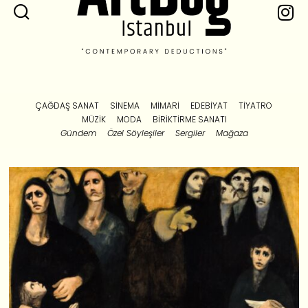
ÇAĞDAŞ SANAT
SINEMA
MIMARI
EDEBIYAT
TIYATRO
MÜZIK
MODA
BIRIKTIRME SANATI
Gündem
Özel Söyleşiler
Sergiler
Mağaza