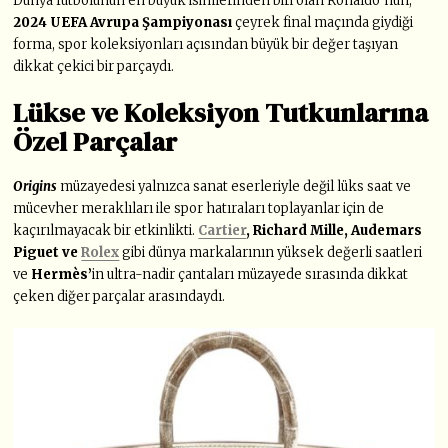
Dünya futbolunun en büyük isimlerinden biri olan Ronaldo’nun,
2024 UEFA Avrupa Şampiyonası
çeyrek final maçında giydiği
forma
, spor koleksiyonları açısından büyük bir değer taşıyan
dikkat çekici bir parçaydı.
Lükse ve Koleksiyon Tutkunlarına
Özel Parçalar
Origins
müzayedesi yalnızca sanat eserleriyle değil
lüks saat ve
mücevher meraklıları ile spor hatıraları toplayanlar için de
kaçırılmayacak bir etkinlikti
.
Cartier
, Richard Mille, Audemars
Piguet ve
Rolex
gibi dünya markalarının yüksek değerli saatleri
ve
Hermès’
in ultra-nadir çantaları
müzayede sırasında dikkat
çeken diğer parçalar arasındaydı.