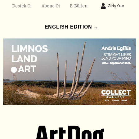
Giriş Yap
Destek Ol
Abone Ol
E-Bülten
ENGLISH EDITION →