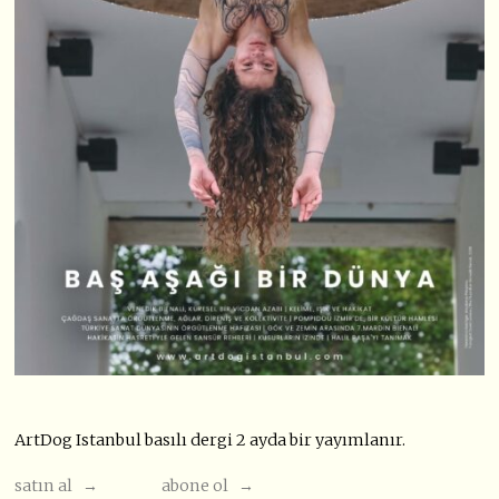
ArtDog Istanbul basılı dergi 2 ayda bir yayımlanır.
satın al →
abone ol →