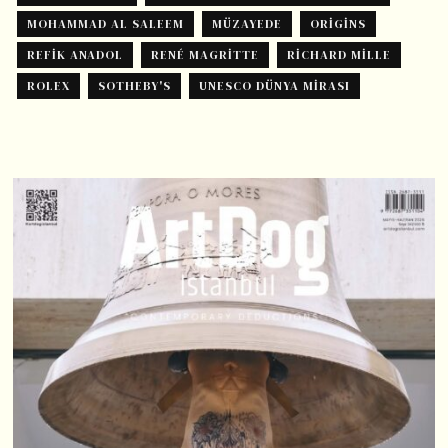
MOHAMMAD AL SALEEM
MÜZAYEDE
ORIGINS
REFIK ANADOL
RENÉ MAGRITTE
RICHARD MILLE
ROLEX
SOTHEBY'S
UNESCO DÜNYA MIRASI