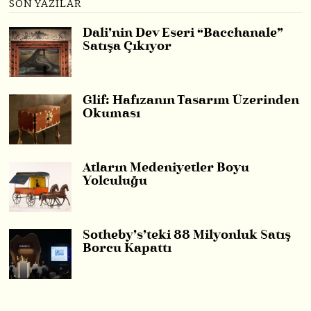
SON YAZILAR
Dali’nin Dev Eseri “Bacchanale”
Satışa Çıkıyor
Glif: Hafızanın Tasarım Üzerinden
Okuması
Atların Medeniyetler Boyu
Yolculuğu
Sotheby’s’teki 88 Milyonluk Satış
Borcu Kapattı