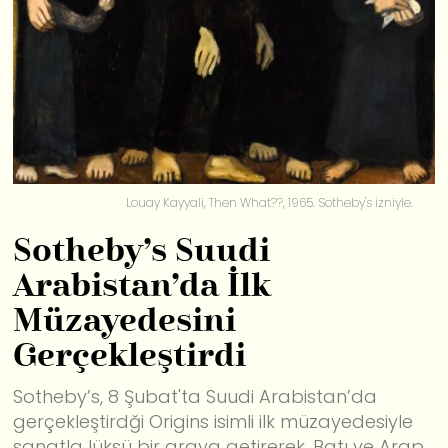
Louay Kayyali, Then What??, 1965. Sotheby's izniyle.
Sotheby’s Suudi
Arabistan’da İlk
Müzayedesini
Gerçekleştirdi
Sotheby’s, 8 Şubat'ta Suudi Arabistan’da
gerçekleştirdği Origins isimli ilk müzayedesiyle
sanatla lüksü bir araya getirerek, Batı ve Arap