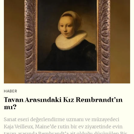
HABER
Tavan Arasındaki Kız Rembrandt’ın
mı?
Sanat eseri değerlendirme uzmanı ve müzayedeci
Kaja Veilleux, Maine’de rutin bir ev ziyaretinde evin
tavan arasında Rembrandt’a ait olduğu düşünülen Bir