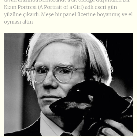
Kızın Portresi (A Portrait of a Girl) adlı eseri gün
yüzüne çıkardı. Meşe bir panel üzerine boyanmış ve el
oyması altın