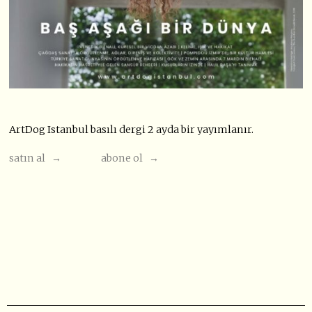
ArtDog Istanbul basılı dergi 2 ayda bir yayımlanır.
satın al →
abone ol →