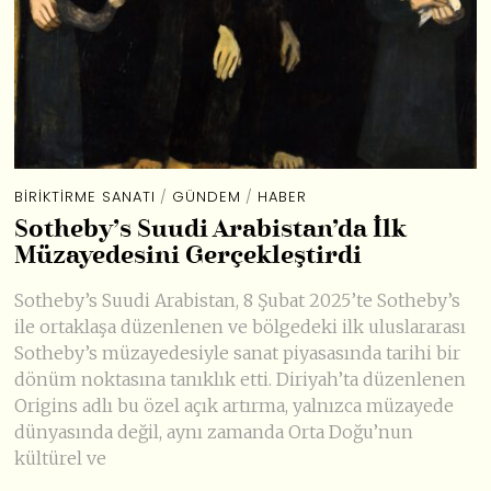
BIRIKTIRME SANATI
/
GÜNDEM
/
HABER
Sotheby’s Suudi Arabistan’da İlk
Müzayedesini Gerçekleştirdi
Sotheby’s Suudi Arabistan, 8 Şubat 2025’te Sotheby’s
ile ortaklaşa düzenlenen ve bölgedeki ilk uluslararası
Sotheby’s müzayedesiyle sanat piyasasında tarihi bir
dönüm noktasına tanıklık etti. Diriyah’ta düzenlenen
Origins adlı bu özel açık artırma, yalnızca müzayede
dünyasında değil, aynı zamanda Orta Doğu’nun
kültürel ve