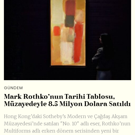
GÜNDEM
Mark Rothko’nun Tarihi Tablosu,
Müzayedeyle 8.5 Milyon Dolara Satıldı
Hong Kong’daki Sotheby’s Modern ve Çağdaş Akşam
Müzayedesi’nde satılan "No. 10" adlı eser, Rothko’nun
Multiforms adlı erken dönem serisinden yeni bir