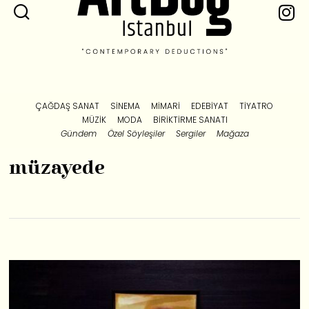
ÇAĞDAŞ SANAT
SINEMA
MIMARI
EDEBIYAT
TIYATRO
MÜZIK
MODA
BIRIKTIRME SANATI
Gündem
Özel Söyleşiler
Sergiler
Mağaza
müzayede