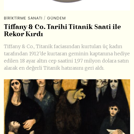
BIRIKTIRME SANATI
/
GÜNDEM
Tiffany & Co. Tarihi Titanik Saati ile
Rekor Kırdı
Tiffany & Co., Titanik faciasından kurtulan üç kadın
tarafından 1912’de kurtaran geminin kaptanına hediye
edilen 18 ayar altın cep saatini 1,97 milyon dolara satın
alarak en değerli Titanik hatırasını geri aldı.