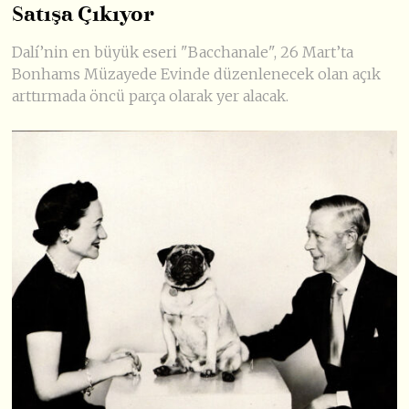
Satışa Çıkıyor
Dalí’nin en büyük eseri "Bacchanale", 26 Mart’ta
Bonhams Müzayede Evinde düzenlenecek olan açık
arttırmada öncü parça olarak yer alacak.