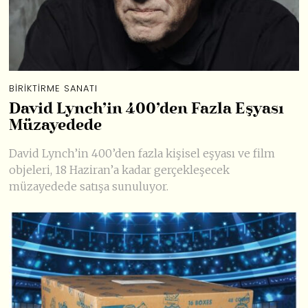
BIRIKTIRME SANATI
David Lynch’in 400’den Fazla Eşyası
Müzayedede
David Lynch’in 400’den fazla kişisel eşyası ve film
objeleri, 18 Haziran’a kadar gerçekleşecek
müzayedede satışa sunuluyor.