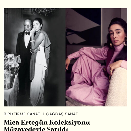
BIRIKTIRME SANATI
/
ÇAĞDAŞ SANAT
Mica Ertegün Koleksiyonu
Müzayedeyle Satıldı