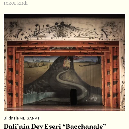
rekor kırdı.
BIRIKTIRME SANATI
Dali’nin Dev Eseri “Bacchanale”