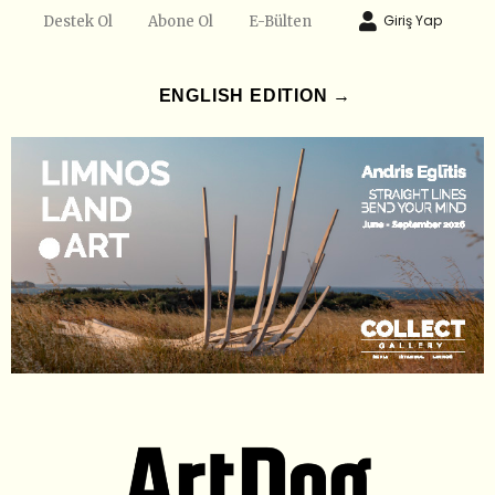
Giriş Yap
Destek Ol
Abone Ol
E-Bülten
ENGLISH EDITION →