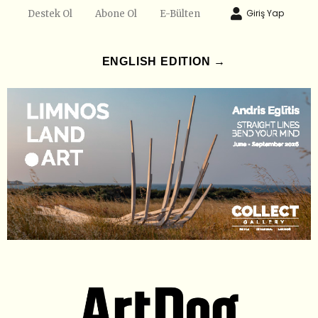
Giriş Yap
Destek Ol
Abone Ol
E-Bülten
ENGLISH EDITION →