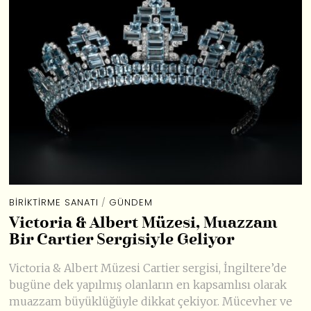
BIRIKTIRME SANATI
/
GÜNDEM
Victoria & Albert Müzesi, Muazzam
Bir Cartier Sergisiyle Geliyor
Victoria & Albert Müzesi Cartier sergisi, İngiltere’de
bugüne dek yapılmış olanların en kapsamlısı olarak
muazzam büyüklüğüyle dikkat çekiyor. Mücevher ve