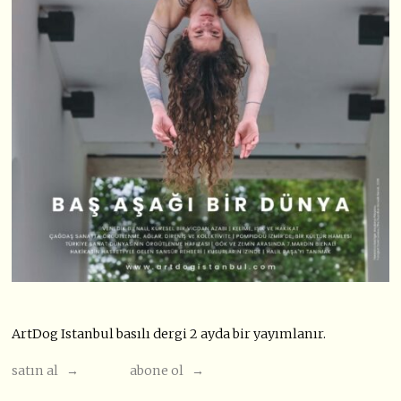
ArtDog Istanbul basılı dergi 2 ayda bir yayımlanır.
satın al →
abone ol →