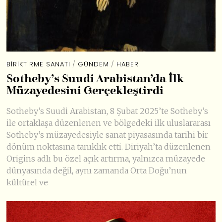
BIRIKTIRME SANATI
/
GÜNDEM
/
HABER
Sotheby’s Suudi Arabistan’da İlk
Müzayedesini Gerçekleştirdi
Sotheby’s Suudi Arabistan, 8 Şubat 2025’te Sotheby’s
ile ortaklaşa düzenlenen ve bölgedeki ilk uluslararası
Sotheby’s müzayedesiyle sanat piyasasında tarihi bir
dönüm noktasına tanıklık etti. Diriyah’ta düzenlenen
Origins adlı bu özel açık artırma, yalnızca müzayede
dünyasında değil, aynı zamanda Orta Doğu’nun
kültürel ve