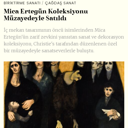
BIRIKTIRME SANATI
/
ÇAĞDAŞ SANAT
Mica Ertegün Koleksiyonu
Müzayedeyle Satıldı
İç mekan tasarımının öncü isimlerinden Mica
Ertegün'ün zarif zevkini yansıtan sanat ve dekorasyon
koleksiyonu, Christie's tarafından düzenlenen özel
bir müzayedeyle sanatseverlerle buluştu.