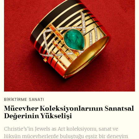
BIRIKTIRME SANATI
Mücevher Koleksiyonlarının Sanatsal
Değerinin Yükselişi
Christie’s’in Jewels as Art koleksiyonu, sanat ve
lüksün mücevherlerde buluştuğu eşsiz bir deneyim