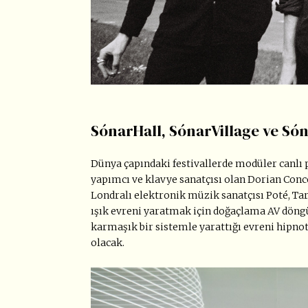
SónarHall, SónarVillage ve Só
Dünya çapındaki festivallerde modüler canlı 
yapımcı ve klavye sanatçısı olan Dorian Conc
Londralı elektronik müzik sanatçısı Poté, Tar
ışık evreni yaratmak için doğaçlama AV döngü
karmaşık bir sistemle yarattığı evreni hipn
olacak.