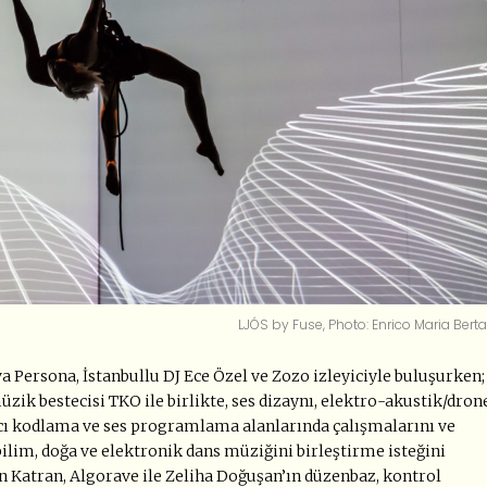
LJÓS by Fuse, Photo: Enrico Maria Berta
va Persona, İstanbullu DJ Ece Özel ve Zozo izleyiciyle buluşurken;
zik bestecisi TKO ile birlikte, ses dizaynı, elektro-akustik/dron
ıcı kodlama ve ses programlama alanlarında çalışmalarını ve
ilim, doğa ve elektronik dans müziğini birleştirme isteğini
 Katran, Algorave ile Zeliha Doğuşan’ın düzenbaz, kontrol