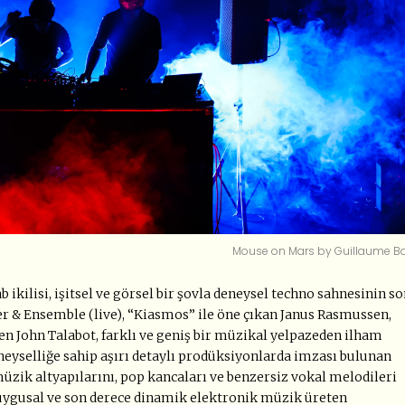
Mouse on Mars by Guillaume B
ikilisi, işitsel ve görsel bir şovla deneysel techno sahnesinin s
ler & Ensemble (live), “Kiasmos” ile öne çıkan Janus Rasmussen,
en John Talabot, farklı ve geniş bir müzikal yelpazeden ilham
eneyselliğe sahip aşırı detaylı prodüksiyonlarda imzası bulunan
zik altyapılarını, pop kancaları ve benzersiz vokal melodileri
duygusal ve son derece dinamik elektronik müzik üreten