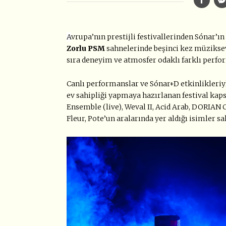
A
vrupa’nın prestijli festivallerinden Sónar’ı
Zorlu PSM
sahnelerinde beşinci kez müzikse
sıra deneyim ve atmosfer odaklı farklı perfor
Canlı performanslar ve Sónar+D etkinlikleriy
ev sahipliği yapmaya hazırlanan festival kap
Ensemble (live), Weval II, Acid Arab, DORIAN 
Fleur, Pote’un aralarında yer aldığı isimler s