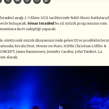
n İstanbul ayağı 2-3 Ekim 2021 tarihlerinde %100 Music katkılarıy
verle buluşacak.
Sónar Istanbul
bu yıl müzik programının yanı
manslara da ev sahipliği yapacak.
le, elektronik müzik dünyasının önde gelen DJ ve prodüktörleri
samında; Kerala Dust, Mouse on Mars, SOHN, Christian Löffler &
CONCEPT, Janus Rasmussen, Jennifer Cardini, John Talabot, La
ahne alacak.