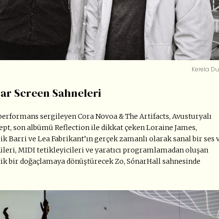
Kerela Du
nar Screen Sahneleri
performans sergileyen Cora Novoa & The Artifacts, Avusturyalı
ept, son albümü Reflection ile dikkat çeken Loraine James,
ik Barri ve Lea Fabrikant’ın gerçek zamanlı olarak sanal bir ses 
leri, MIDI tetikleyicileri ve yaratıcı programlamadan oluşan
otik bir doğaçlamaya dönüştürecek Zo, SónarHall sahnesinde