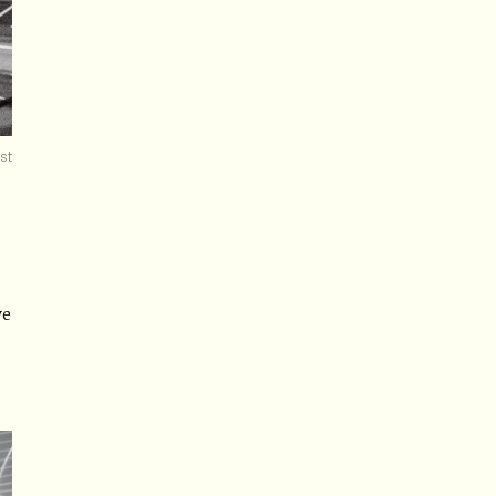
st
ve