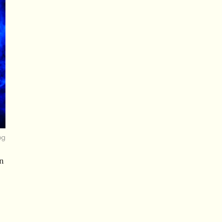
og
on