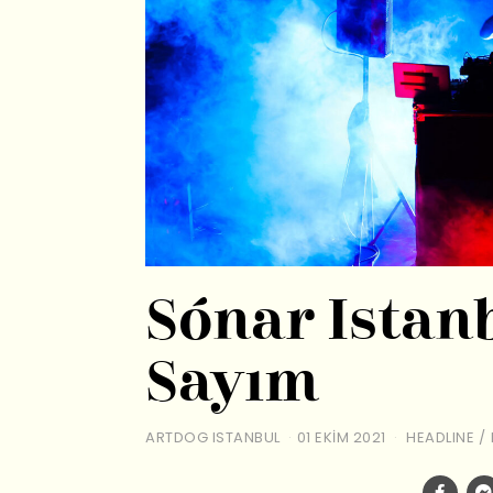
Sónar Istanb
Sayım
ARTDOG ISTANBUL
01 EKIM 2021
HEADLINE
/