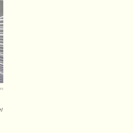
ni
e/