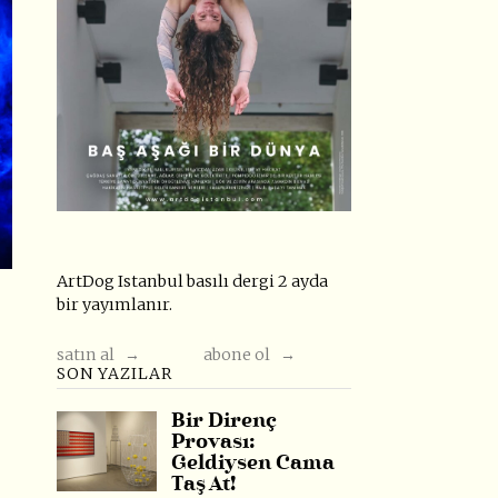
ArtDog Istanbul basılı dergi 2 ayda
bir yayımlanır.
satın al →
abone ol →
SON YAZILAR
Bir Direnç
Provası:
Geldiysen Cama
Taş At!