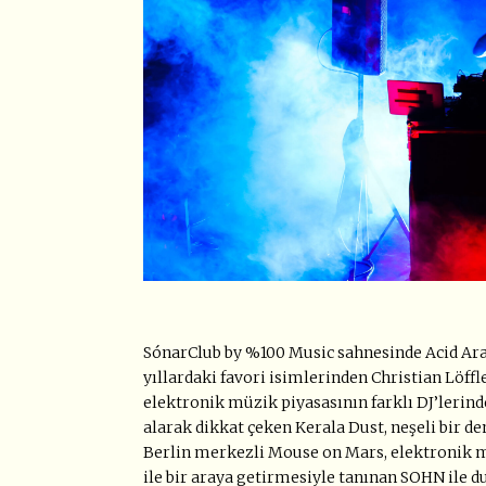
SónarClub by %100 Music sahnesinde Acid Arab 
yıllardaki favori isimlerinden Christian Löff
elektronik müzik piyasasının farklı DJ’lerind
alarak dikkat çeken Kerala Dust, neşeli bir d
Berlin merkezli Mouse on Mars, elektronik mü
ile bir araya getirmesiyle tanınan SOHN ile 