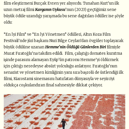
film eleştirmeni Burçak Evren yer alıyordu. Tunahan Kurt’un ilk
uzun metraj filmi
Karganın Uykusu
’nun (2023) geçtiğimiz sene
büyük ödüle uzandığı yarışmada bu sene dağıtılan ödüller ise şöyle
oldu:
“En İyi Film” ve “En İyi Yönetmen” ödülleri, Altın Koza Film
Festivali’nde jüri başkanı Nuri Bilge Ceylan’dan övgüler toplayarak
büyük ödülüne uzanan
Hemme’nin Öldüğü Günlerden Biri
filmiyle
Murat Fıratoğlu’na takdim edildi. Film, çalıştığı domates kurutma
işinde parasını alamayan Eyüp’ün patronu Hemme’yi öldürmek
için çıktığı neredeyse absürt yolculuğu anlatıyor. Fıratoğlu’nun
senarist ve yönetmen kimliğinin yanı sıra başrolü de üstlendiği ilk
filmi, Kiarostami sinemasını hatırlatan dünyasıyla ve seyirciyi
oldukça coşkulandıran final sahnesiyle dikkat çekiyor.