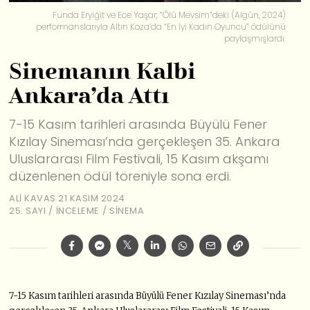
Funda Eryiğit ve Ece Yaşar, “Ölü Mevsim”deki (Algün, 2024)
performanslarıyla Altın Koza’da “En İyi Kadın Oyuncu” ödülünü
paylaşmışlardı.
Sinemanın Kalbi
Ankara’da Attı
7-15 Kasım tarihleri arasında Büyülü Fener
Kızılay Sineması’nda gerçekleşen 35. Ankara
Uluslararası Film Festivali, 15 Kasım akşamı
düzenlenen ödül töreniyle sona erdi.
ALI KAVAS
21 KASIM 2024
25. SAYI
/
İNCELEME
/
SINEMA
7-15 Kasım tarihleri arasında Büyülü Fener Kızılay Sineması’nda