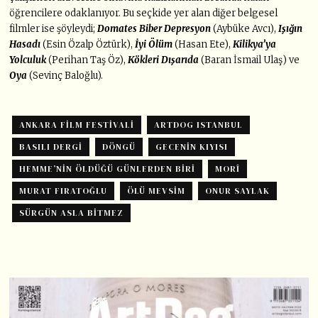
öğrencilere odaklanıyor. Bu seçkide yer alan diğer belgesel
filmler ise şöyleydi;
Domates Biber Depresyon
(Aybüke Avcı),
Işığın
Hasadı
(Esin Özalp Öztürk),
İyi Ölüm
(Hasan Ete),
Kilikya’ya
Yolculuk
(Perihan Taş Öz),
Kökleri Dışarıda
(Baran İsmail Ulaş) ve
Oya
(Sevinç Baloğlu).
ANKARA FILM FESTIVALI
ARTDOG ISTANBUL
BASILI DERGI
DÖNGÜ
GECENIN KIYISI
HEMME’NIN ÖLDÜĞÜ GÜNLERDEN BIRI
MORÎ
MURAT FIRATOĞLU
ÖLÜ MEVSIM
ONUR SAYLAK
SÜRGÜN ASLA BITMEZ