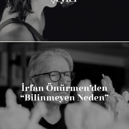
İrfan Önürmen’den
“Bilinmeyen Neden”