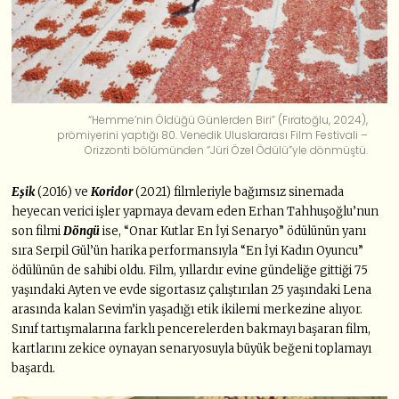
“Hemme’nin Öldüğü Günlerden Biri” (Fıratoğlu, 2024),
prömiyerini yaptığı 80. Venedik Uluslararası Film Festivali –
Orizzonti bölümünden “Jüri Özel Ödülü”yle dönmüştü.
Eşik
(2016) ve
Koridor
(2021) filmleriyle bağımsız sinemada
heyecan verici işler yapmaya devam eden Erhan Tahhuşoğlu’nun
son filmi
Döngü
ise, “Onar Kutlar En İyi Senaryo” ödülünün yanı
sıra Serpil Gül’ün harika performansıyla “En İyi Kadın Oyuncu”
ödülünün de sahibi oldu. Film, yıllardır evine gündeliğe gittiği 75
yaşındaki Ayten ve evde sigortasız çalıştırılan 25 yaşındaki Lena
arasında kalan Sevim’in yaşadığı etik ikilemi merkezine alıyor.
Sınıf tartışmalarına farklı pencerelerden bakmayı başaran film,
kartlarını zekice oynayan senaryosuyla büyük beğeni toplamayı
başardı.