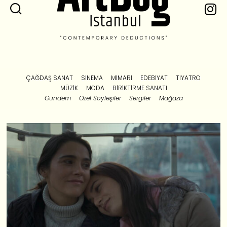
ÇAĞDAŞ SANAT
SINEMA
MIMARI
EDEBIYAT
TIYATRO
MÜZIK
MODA
BIRIKTIRME SANATI
Gündem
Özel Söyleşiler
Sergiler
Mağaza