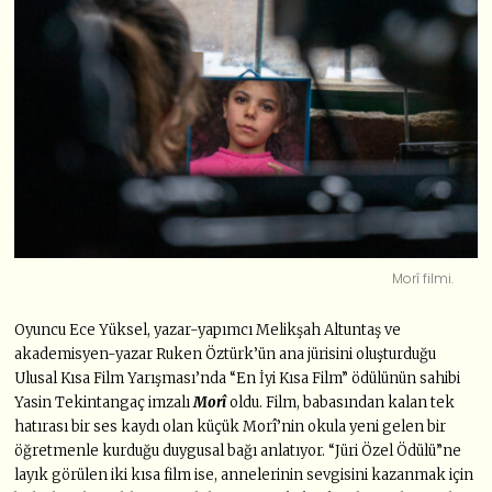
Morî filmi.
Oyuncu Ece Yüksel, yazar-yapımcı Melikşah Altuntaş ve
akademisyen-yazar Ruken Öztürk’ün ana jürisini oluşturduğu
Ulusal Kısa Film Yarışması’nda “En İyi Kısa Film” ödülünün sahibi
Yasin Tekintangaç imzalı
Morî
oldu. Film, babasından kalan tek
hatırası bir ses kaydı olan küçük Morî’nin okula yeni gelen bir
öğretmenle kurduğu duygusal bağı anlatıyor. “Jüri Özel Ödülü”ne
layık görülen iki kısa film ise, annelerinin sevgisini kazanmak için