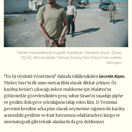
Teknik meziyetleriyle övgüler toplayan “Gecenin Kıyısı” (Süer,
2024), Altın Koza’da “Yılmaz Güney Film Ödülü”nün sahibi
olmuştu.
“En İyi Görüntü Yönetmeni” dalında ödüllendirilen
Gecenin Kıyısı
,
Türker Suer’in ilk uzun metraj filmi olarak dikkat çekiyor. Öz
kardeşi Kenan’ı çıkacağı askeri mahkeme için Malatya’ya
götürmekle görevlendirilen genç subay Sinan’ın yaşadığı şüphe
ve gerilim dolu gece yolculuğunu takip eden film, 15 Temmuz
gecesini kendine arka plan olarak seçmesine rağmen iki kardeş
arasındaki gerilime ve itaat kavramına odaklanırken kurgu ve
sinematografi gibi teknik alanlarda da göz dolduruyor