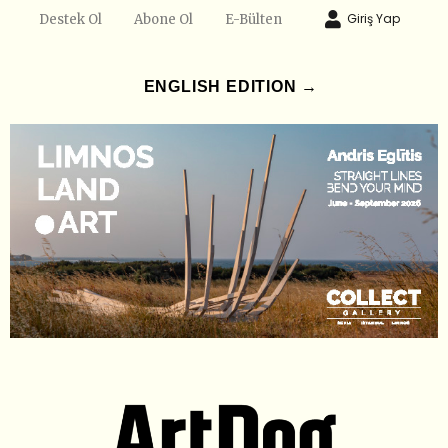
Giriş Yap
Destek Ol
Abone Ol
E-Bülten
ENGLISH EDITION →