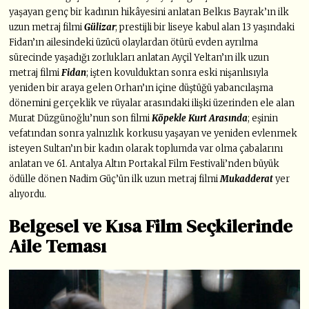
yaşayan genç bir kadının hikâyesini anlatan Belkıs Bayrak’ın ilk
uzun metraj filmi
Gülizar
; prestijli bir liseye kabul alan 13 yaşındaki
Fidan’ın ailesindeki üzücü olaylardan ötürü evden ayrılma
sürecinde yaşadığı zorlukları anlatan Ayçil Yeltan’ın ilk uzun
metraj filmi
Fidan
; işten kovulduktan sonra eski nişanlısıyla
yeniden bir araya gelen Orhan’ın içine düştüğü yabancılaşma
dönemini gerçeklik ve rüyalar arasındaki ilişki üzerinden ele alan
Murat Düzgünoğlu’nun son filmi
Köpekle Kurt Arasında
; eşinin
vefatından sonra yalnızlık korkusu yaşayan ve yeniden evlenmek
isteyen Sultan’ın bir kadın olarak toplumda var olma çabalarını
anlatan ve 61. Antalya Altın Portakal Film Festivali’nden büyük
ödülle dönen Nadim Güç’ün ilk uzun metraj filmi
Mukadderat
yer
alıyordu.
Belgesel ve Kısa Film Seçkilerinde
Aile Teması