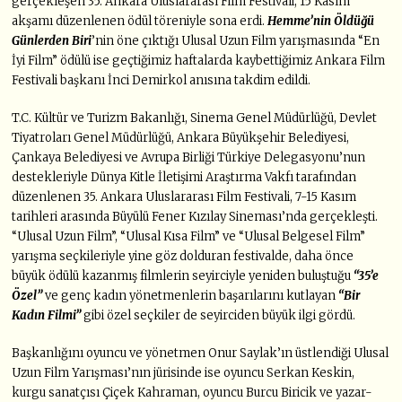
gerçekleşen 35. Ankara Uluslararası Film Festivali, 15 Kasım
akşamı düzenlenen ödül töreniyle sona erdi.
Hemme’nin Öldüğü
Günlerden Biri
’nin öne çıktığı Ulusal Uzun Film yarışmasında “En
İyi Film” ödülü ise geçtiğimiz haftalarda kaybettiğimiz Ankara Film
Festivali başkanı İnci Demirkol anısına takdim edildi.
T.C. Kültür ve Turizm Bakanlığı, Sinema Genel Müdürlüğü, Devlet
Tiyatroları Genel Müdürlüğü, Ankara Büyükşehir Belediyesi,
Çankaya Belediyesi ve Avrupa Birliği Türkiye Delegasyonu’nun
destekleriyle Dünya Kitle İletişimi Araştırma Vakfı tarafından
düzenlenen 35. Ankara Uluslararası Film Festivali, 7-15 Kasım
tarihleri arasında Büyülü Fener Kızılay Sineması’nda gerçekleşti.
“Ulusal Uzun Film”, “Ulusal Kısa Film” ve “Ulusal Belgesel Film”
yarışma seçkileriyle yine göz dolduran festivalde, daha önce
büyük ödülü kazanmış filmlerin seyirciyle yeniden buluştuğu
“35’e
Özel”
ve genç kadın yönetmenlerin başarılarını kutlayan
“Bir
Kadın Filmi”
gibi özel seçkiler de seyirciden büyük ilgi gördü.
Başkanlığını oyuncu ve yönetmen Onur Saylak’ın üstlendiği Ulusal
Uzun Film Yarışması’nın jürisinde ise oyuncu Serkan Keskin,
kurgu sanatçısı Çiçek Kahraman, oyuncu Burcu Biricik ve yazar-