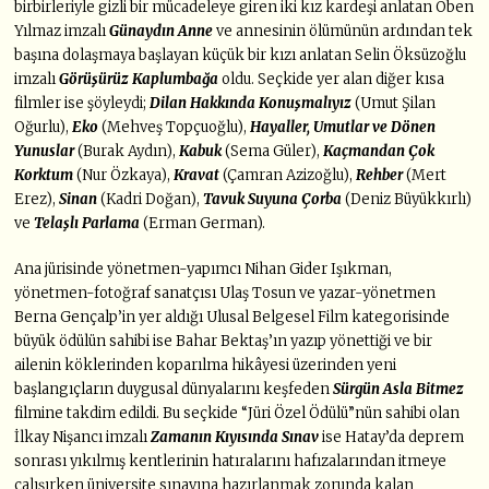
birbirleriyle gizli bir mücadeleye giren iki kız kardeşi anlatan Oben
Yılmaz imzalı
Günaydın Anne
ve annesinin ölümünün ardından tek
başına dolaşmaya başlayan küçük bir kızı anlatan Selin Öksüzoğlu
imzalı
Görüşürüz Kaplumbağa
oldu. Seçkide yer alan diğer kısa
filmler ise şöyleydi;
Dilan Hakkında Konuşmalıyız
(Umut Şilan
Oğurlu),
Eko
(Mehveş Topçuoğlu),
Hayaller, Umutlar ve Dönen
Yunuslar
(Burak Aydın),
Kabuk
(Sema Güler),
Kaçmandan Çok
Korktum
(Nur Özkaya),
Kravat
(Çamran Azizoğlu),
Rehber
(Mert
Erez),
Sinan
(Kadri Doğan),
Tavuk Suyuna Çorba
(Deniz Büyükkırlı)
ve
Telaşlı Parlama
(Erman German).
Ana jürisinde yönetmen-yapımcı Nihan Gider Işıkman,
yönetmen-fotoğraf sanatçısı Ulaş Tosun ve yazar-yönetmen
Berna Gençalp’in yer aldığı Ulusal Belgesel Film kategorisinde
büyük ödülün sahibi ise Bahar Bektaş’ın yazıp yönettiği ve bir
ailenin köklerinden koparılma hikâyesi üzerinden yeni
başlangıçların duygusal dünyalarını keşfeden
Sürgün Asla Bitmez
filmine takdim edildi. Bu seçkide “Jüri Özel Ödülü”nün sahibi olan
İlkay Nişancı imzalı
Zamanın Kıyısında Sınav
ise Hatay’da deprem
sonrası yıkılmış kentlerinin hatıralarını hafızalarından itmeye
çalışırken üniversite sınavına hazırlanmak zorunda kalan