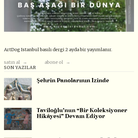
ArtDog Istanbul basılı dergi 2 ayda bir yayımlanır.
satın al →
abone ol →
SON YAZILAR
Şehrin Panolarının İzinde
Taviloğlu’nun “Bir Koleksiyoner
Hikâyesi” Devam Ediyor