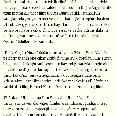
“Mahmut Tali Öngören En İyi İlk Film” ödülü ise kısa filmleriyle
dünya çapında birçok festivalden ödülle dönen Doğuş Algün’ün ilk
uzun metraj kurmaca filmi
Ölü Mevsim
’e verildi. İstanbul’un
varoşlarında yaşayan Nimet ve Öznur kardeşlerin toplum baskısı
altında yavaş yavaş parçalanan hayatlarına odaklanan ve incelikli
senaryosuyla öne çıkan film, Ece Yaşar ve Serkan Ercan ikilisine
de “En İyi Yardımcı Kadın Oyuncu” ve “En İyi Yardımcı Erkek
Oyuncu” ödüllerini kazandırdı.
“En İyi Özgün Müzik” ödülü ise usta oyuncu Bülent Emin Yarar’ın
performansıyla öne çıkan
Hakkı
filmine layık görüldü. Film, evinin
bahçesinde bulduğu tarihi eserden kazandığı parayla zengin olma
hayallerine düşen ve bu hayalleri bir takıntı uğruna getiren orta
yaşlı Hakkı’nın sürüklendiği karanlık yolculuğu anlatıyor. 31.
Adana Altın Koza Film Festivali’nde “Adana İzleyici Ödülü”nün de
sahibi olan film, Hikmet Kerem Özcan’ın ilk uzun metraj filmi.
35. Ankara Uluslararası Film Festival – Ulusal Uzun Film
yarışmasında yer alan diğer filmler arasında ise; uğradığı cinsel
taciz sonrası içinden geçtiği travmatik süreçte toplumsal
baskılarla boğuşurken nişanlısıyla yaşadığı ilişkide de zorluklar