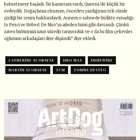
bahsetmeye başladı. İki kameram vardı, Queens’de küçük bir
evdeydik. Doğaçlama olmayan, önceden yazdığımız tek cümle
çizdiği bir resim hakkındaydı. Annem o sahnede birlikte oynadığı
Jo Pesci ve Robert De Niro’ya aileden birisi gibi davrandı. Çünkü
zaten birbirimizi uzun süredir tanıyorduk ve o da bu film çekenler
oğlumun arkadaşları diye düşündü” diye ekledi.
CATHERINE SCORSESE
HBO MAX
INDIEWIRE
MARTIN SCORSESE
TCM
TOMMY DEVITO