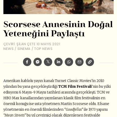
Scorsese Annesinin Doğal
Yeteneğini Paylaştı
ÇEVIRI: ŞILAN ÇETE
10 MAYIS 2021
NEWS
/
SINEMA
/
TOP NEWS
A
merikan kablolu yayın kanalı Turnet Classic Movies’in 2010
yılından bu yana gerçekleştirdiği
TCM Film Festivali
’nin bu yılki
edisyonu 6 Mayıs-9 Mayıs tarihleri arasında gerçekleşti. TCM ve
HBO Max kanallarından yayınlanan klasik film festivalinin en
önemli konuğu ise usta yönetmen Martin Scorsese oldu. Efsane
yönetmenin en önemli filmlerinden
“Goodfellas”
ile 1973 yapımı
“Mean Streets”
bu yıl çevrimiçi olarak düzenlenen festivalde