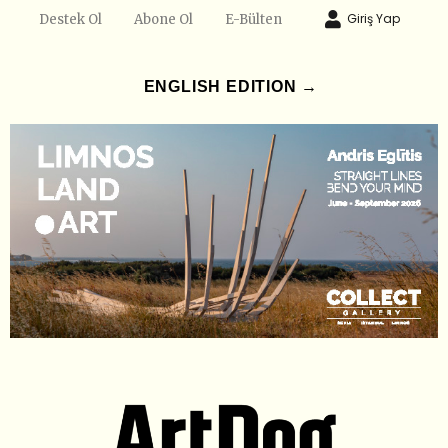
Giriş Yap
Destek Ol
Abone Ol
E-Bülten
ENGLISH EDITION →