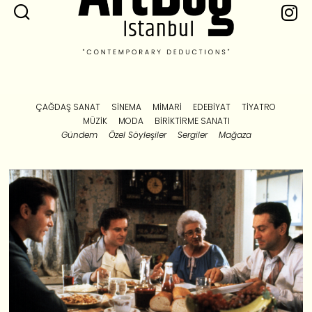
ÇAĞDAŞ SANAT
SINEMA
MIMARI
EDEBIYAT
TIYATRO
MÜZIK
MODA
BIRIKTIRME SANATI
Gündem
Özel Söyleşiler
Sergiler
Mağaza