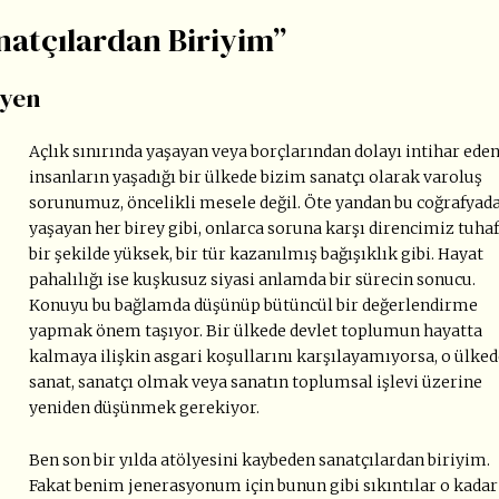
natçılardan Biriyim”
syen
Açlık sınırında yaşayan veya borçlarından dolayı intihar ede
insanların yaşadığı bir ülkede bizim sanatçı olarak varoluş
sorunumuz, öncelikli mesele değil. Öte yandan bu coğrafyad
yaşayan her birey gibi, onlarca soruna karşı direncimiz tuhaf
bir şekilde yüksek, bir tür kazanılmış bağışıklık gibi. Hayat
pahalılığı ise kuşkusuz siyasi anlamda bir sürecin sonucu.
Konuyu bu bağlamda düşünüp bütüncül bir değerlendirme
yapmak önem taşıyor. Bir ülkede devlet toplumun hayatta
kalmaya ilişkin asgari koşullarını karşılayamıyorsa, o ülked
sanat, sanatçı olmak veya sanatın toplumsal işlevi üzerine
yeniden düşünmek gerekiyor.
Ben son bir yılda atölyesini kaybeden sanatçılardan biriyim.
Fakat benim jenerasyonum için bunun gibi sıkıntılar o kadar