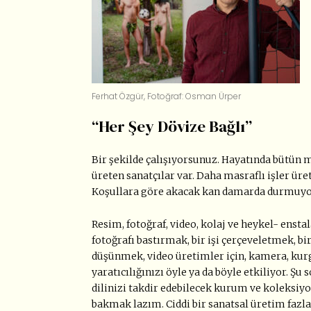
Ferhat Özgür, Fotoğraf: Osman Ürper
“Her Şey Dövize Bağlı”
Bir şekilde çalışıyorsunuz. Hayatında bütün m
üreten sanatçılar var. Daha masraflı işler ür
Koşullara göre akacak kan damarda durmuyor
Resim, fotoğraf, video, kolaj ve heykel- ensta
fotoğrafı bastırmak, bir işi çerçeveletmek, b
düşünmek, video üretimler için, kamera, kurg
yaratıcılığınızı öyle ya da böyle etkiliyor. Şu
dilinizi takdir edebilecek kurum ve koleksiyonc
bakmak lazım. Ciddi bir sanatsal üretim fazlal