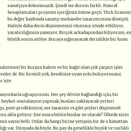
sanatçıya dokunmazdı. Şimdi ise durum farklı. Masraf
hesaplamaları projenin içeriğinin önüne geçti. Türk lirasını
bu değer kaybında sanatçı muhasebe tasarımcısına dönüştü.
Haliyle daha derin düşünmenizi olumsuz yönde etkiliyor,
yaratıcılığınıza yansıyor. Birçok arkadaşımdan biliyorum, e
büyük sorun atölye. Buraya sığmayacak derinlikte bir konu.
alzemesi bir kurşun kalem ve bir kağıt olan çok çarpıcı işler
etenler de. Bir formül yok, kendinize uyan yolu buluyorsunuz.
 işte.
lasyonlarla uğraşıyorum. Her şey dövize bağlandığı için, bir
ir heykel-enstalasyon yapmak, bunları saklayacak yerleri
u, post-prodüksiyon, ses tasarımı vs gibi şeyleri düşünmek
 soru akla geliyor: Eee sonra bütün bunlar ne olacak? Ülkede sizin
u sayısı belli. Onlar da hangi birine yetişsin, bir de o kanattan
ığı var. Dünyada da böyle. Bu pay da genellikle büyük ve varlıklı