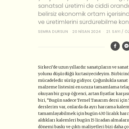
sanatsal üretimi de ciddi orand
belirsiz ekonomik ortam içerisind
ve üretimlerini sürdürebilme ko
SEMRA DURSUN
20 NISAN 2024
21. SAYI
/
Ö
Sirkeci’de uzun yıllardır sanatçıların ve san
yolunu düşürdüğü kırtasiyecideyim. Birbirinden
mücadeledir sürüp gidiyor. Çoğunlukla sanat ö
malzeme listesini en ucuza tamamlama telaşı
okuyan bir grup öğrenci, artan fiyatlar karşıs
biri, “Bugün sadece Temel Tasarım dersi için 
derslerim var, onlarda da ayrı harcama kalemle
tamamlayabilmek için bugün 430 liralık harcam
aldıkları kalemleri bugün 15 liradan almalarını
dönemi baskı ve çıktı maliyetleri bizi daha ço