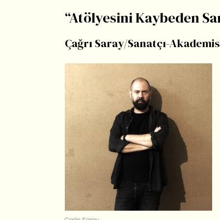
“Atölyesini Kaybeden Sa
Çağrı Saray/Sanatçı-Akademi
Çağrı Saray