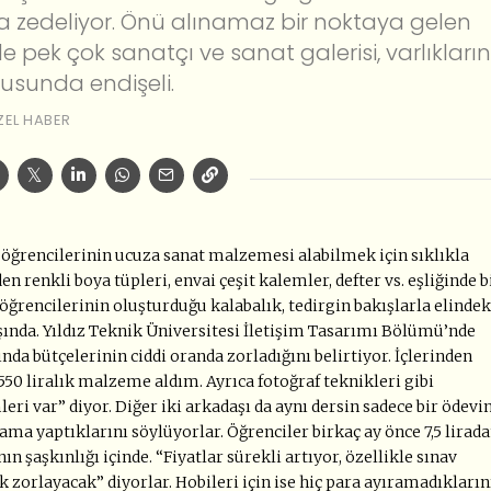
a zedeliyor. Önü alınamaz bir noktaya gelen
e pek çok sanatçı ve sanat galerisi, varlıkların
nusunda endişeli.
ZEL HABER
at öğrencilerinin ucuza sanat malzemesi alabilmek için sıklıkla
 renkli boya tüpleri, envai çeşit kalemler, defter vs. eşliğinde b
ğrencilerinin oluşturduğu kalabalık, tedirgin bakışlarla elindek
nda. Yıldız Teknik Üniversitesi İletişim Tasarımı Bölümü’nde
ında bütçelerinin ciddi oranda zorladığını belirtiyor. İçlerinden
550 liralık malzeme aldım. Ayrıca fotoğraf teknikleri gibi
ri var” diyor. Diğer iki arkadaşı da aynı dersin sadece bir ödevi
a yaptıklarını söylüyorlar. Öğrenciler birkaç ay önce 7,5 lirad
n şaşkınlığı içinde. “Fiyatlar sürekli artıyor, özellikle sınav
k zorlayacak” diyorlar. Hobileri için ise hiç para ayıramadıkların