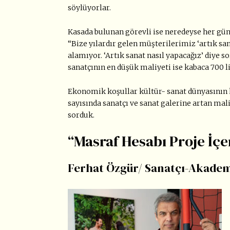
söylüyorlar.
Kasada bulunan görevli ise neredeyse her gün d
“Bize yılardır gelen müşterilerimiz ‘artık s
alamıyor. ‘Artık sanat nasıl yapacağız’ diye s
sanatçının en düşük maliyeti ise kabaca 700 l
Ekonomik koşullar kültür- sanat dünyasının h
sayısında sanatçı ve sanat galerine artan maliy
sorduk.
“Masraf Hesabı Proje İçe
Ferhat Özgür/ Sanatçı-Akade