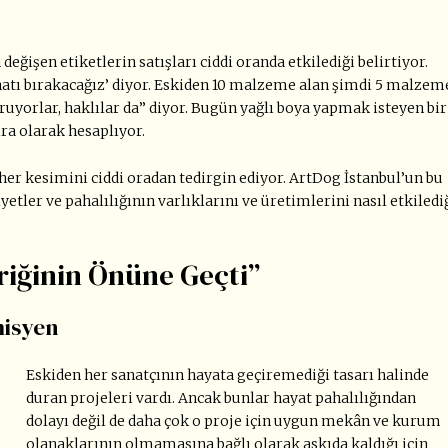
eğişen etiketlerin satışları ciddi oranda etkilediği belirtiyor.
anatı bırakacağız’ diyor. Eskiden 10 malzeme alan şimdi 5 malzem
oruyorlar, haklılar da” diyor. Bugün yağlı boya yapmak isteyen bir
ira olarak hesaplıyor.
er kesimini ciddi oradan tedirgin ediyor. ArtDog İstanbul’un bu
etler ve pahalılığının varlıklarını ve üretimlerini nasıl etkiledi
riğinin Önüne Geçti”
misyen
Eskiden her sanatçının hayata geçiremediği tasarı halinde
duran projeleri vardı. Ancak bunlar hayat pahalılığından
dolayı değil de daha çok o proje için uygun mekân ve kurum
olanaklarının olmamasına bağlı olarak askıda kaldığı için