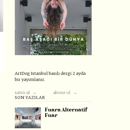
ArtDog Istanbul basılı dergi 2 ayda
bir yayımlanır.
satın al →
abone ol →
SON YAZILAR
Fuara Alternatif
Fuar