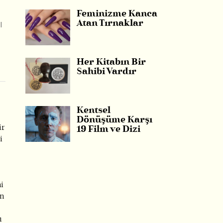
Feminizme Kanca
ı
Atan Tırnaklar
Her Kitabın Bir
Sahibi Vardır
Kentsel
Dönüşüme Karşı
ir
19 Film ve Dizi
i
ni
an
ı