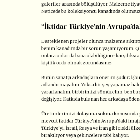
galeriler arasında bölüşülüyor. Malzeme fiyat
Neticede bu koleksiyoncu kanadında olumsuz 
“İktidar Türkiye’nin Avrupa’da
Desteklenen projeler olunca malzeme sıkıntı
benim kanadımda bir sorun yaşamıyorum. Çün
onlara onlar da bana olabildiğince karşılıksız
kişilik ordu olmak zorundasınız.
Bütün sanatçı arkadaşlara önerim şudur: İşbir
adlandırmayalım. Yoksa bir şey yapamaz hale g
yararlanalım, birbirimizi sömürelim, ben bun
değişiyor. Katkıda bulunan her arkadaşa ödene
Üretimlerimizi dolaşıma sokma konusunda şu h
mevcut iktidar Türkiye’nin Avrupa’daki imajın
Türkiye’yi, İsrail, Rusya ve İran gibi riskli ü
bırakılıyor veya çekincelere tabi kalıyor.