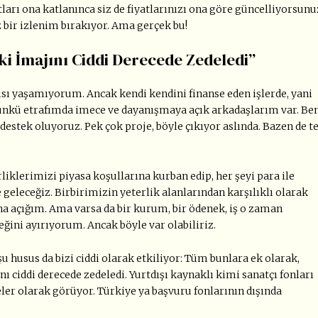
ları ona katlanınca siz de fiyatlarınızı ona göre güncelliyorsunu
bir izlenim bırakıyor. Ama gerçek bu!
ki İmajını Ciddi Derecede Zedeledi”
sı yaşamıyorum. Ancak kendi kendini finanse eden işlerde, yani
kü etrafımda imece ve dayanışmaya açık arkadaşlarım var. Be
 destek oluyoruz. Pek çok proje, böyle çıkıyor aslında. Bazen de t
liklerimizi piyasa koşullarına kurban edip, her şeyi para ile
eleceğiz. Birbirimizin yeterlik alanlarından karşılıklı olarak
a açığım. Ama varsa da bir kurum, bir ödenek, iş o zaman
ğini ayırıyorum. Ancak böyle var olabiliriz.
usus da bizi ciddi olarak etkiliyor: Tüm bunlara ek olarak,
ı ciddi derecede zedeledi. Yurtdışı kaynaklı kimi sanatçı fonları
lkeler olarak görüyor. Türkiye ya başvuru fonlarının dışında