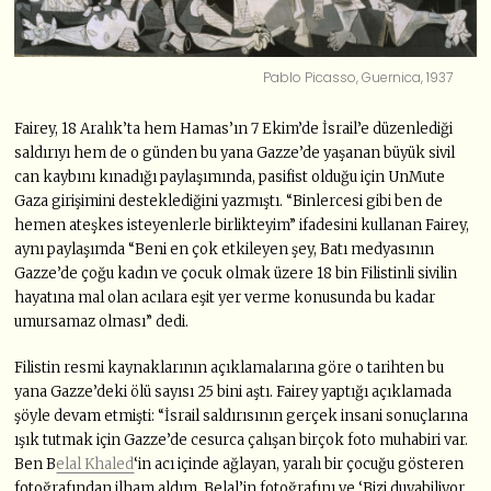
Pablo Picasso, Guernica, 1937
Fairey, 18 Aralık’ta hem Hamas’ın 7 Ekim’de İsrail’e düzenlediği
saldırıyı hem de o günden bu yana Gazze’de yaşanan büyük sivil
can kaybını kınadığı paylaşımında, pasifist olduğu için UnMute
Gaza girişimini desteklediğini yazmıştı. “Binlercesi gibi ben de
hemen ateşkes isteyenlerle birlikteyim” ifadesini kullanan Fairey,
aynı paylaşımda “Beni en çok etkileyen şey, Batı medyasının
Gazze’de çoğu kadın ve çocuk olmak üzere 18 bin Filistinli sivilin
hayatına mal olan acılara eşit yer verme konusunda bu kadar
umursamaz olması” dedi.
Filistin resmi kaynaklarının açıklamalarına göre o tarihten bu
yana Gazze’deki ölü sayısı 25 bini aştı. Fairey yaptığı açıklamada
şöyle devam etmişti: “İsrail saldırısının gerçek insani sonuçlarına
ışık tutmak için Gazze’de cesurca çalışan birçok foto muhabiri var.
Ben B
elal Khaled
‘in acı içinde ağlayan, yaralı bir çocuğu gösteren
fotoğrafından ilham aldım. Belal’in fotoğrafını ve ‘Bizi duyabiliyor