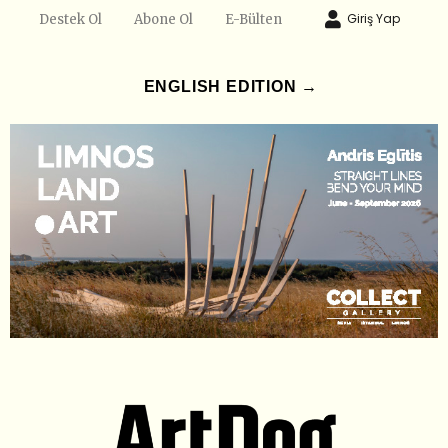
Giriş Yap
Destek Ol
Abone Ol
E-Bülten
ENGLISH EDITION →