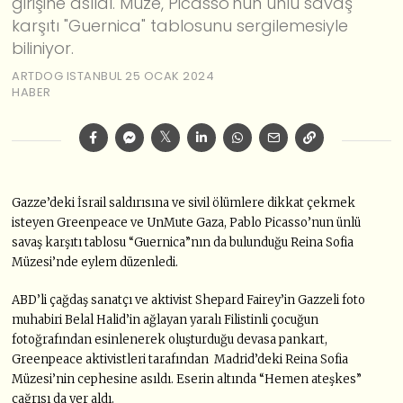
girişine asıldı. Müze, Picasso'nun ünlü savaş
karşıtı "Guernica" tablosunu sergilemesiyle
biliniyor.
ARTDOG ISTANBUL
25 OCAK 2024
HABER
Gazze’deki İsrail saldırısına ve sivil ölümlere dikkat çekmek
isteyen Greenpeace ve UnMute Gaza, Pablo Picasso’nun ünlü
savaş karşıtı tablosu “Guernica”nın da bulunduğu Reina Sofia
Müzesi’nde eylem düzenledi.
ABD’li çağdaş sanatçı ve aktivist Shepard Fairey’in Gazzeli foto
muhabiri Belal Halid’in ağlayan yaralı Filistinli çocuğun
fotoğrafından esinlenerek oluşturduğu devasa pankart,
Greenpeace aktivistleri tarafından Madrid’deki Reina Sofia
Müzesi’nin cephesine asıldı. Eserin altında “Hemen ateşkes”
çağrısı da yer aldı.