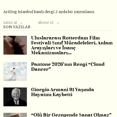
ArtDog Istanbul basılı dergi 2 ayda bir yayımlanır.
satın al →
abone ol →
SON YAZILAR
Uluslararası Rotterdam Film
Festivali Sınıf Mücadeleleri, Anlam
Arayışları ve İnanç
Mekanizmaları…
Pantone 2026’nın Rengi “Cloud
Dancer”
Giorgio Armani 91 Yaşında
Hayatını Kaybetti
“Ölü Bir Gezegende Sanat Olmaz”