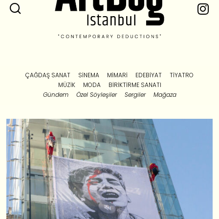
ÇAĞDAŞ SANAT
SINEMA
MIMARI
EDEBIYAT
TIYATRO
MÜZIK
MODA
BIRIKTIRME SANATI
Gündem
Özel Söyleşiler
Sergiler
Mağaza