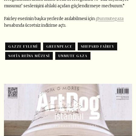
musunuz’ seslenişini ahlaki açıdan güçlendirmeye mecburum.”
Fairley eserinin başka yerlerde asılabilmesi için
@unmutegaza
hesabında ücretsiz indirime açtı.
GAZZE EYLEMI
GREENPEACE
SHEPARD FAIREY
SOFIA REINA MÜZESI
UNMUTE GAZA