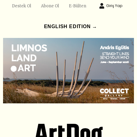
Giriş Yap
Destek Ol
Abone Ol
E-Bülten
ENGLISH EDITION →