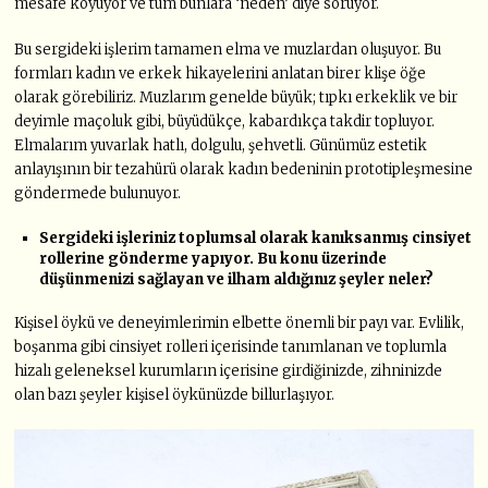
mesafe koyuyor ve tüm bunlara ‘neden’ diye soruyor.
Bu sergideki işlerim tamamen elma ve muzlardan oluşuyor. Bu
formları kadın ve erkek hikayelerini anlatan birer klişe öğe
olarak görebiliriz. Muzlarım genelde büyük; tıpkı erkeklik ve bir
deyimle maçoluk gibi, büyüdükçe, kabardıkça takdir topluyor.
Elmalarım yuvarlak hatlı, dolgulu, şehvetli. Günümüz estetik
anlayışının bir tezahürü olarak kadın bedeninin prototipleşmesine
göndermede bulunuyor.
Sergideki işleriniz toplumsal olarak kanıksanmış cinsiyet
rollerine gönderme yapıyor. Bu konu üzerinde
düşünmenizi sağlayan ve ilham aldığınız şeyler neler?
Kişisel öykü ve deneyimlerimin elbette önemli bir payı var. Evlilik,
boşanma gibi cinsiyet rolleri içerisinde tanımlanan ve toplumla
hizalı geleneksel kurumların içerisine girdiğinizde, zihninizde
olan bazı şeyler kişisel öykünüzde billurlaşıyor.