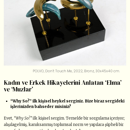
POLVO, Don’t Touch Me, 2022, Bronz, 30x45x40 cm.
Kadın ve Erkek Hikayelerini Anlatan ‘Elma’
ve ‘Muzlar’
“Why So?” ilk kişisel heykel serginiz. Bize biraz sergideki
işlerinizden bahseder misiniz?
Evet,
“Why So?”
ilk kişisel sergim. Temelde bir sorgulama içeriyor;
alışılagelmiş, kanıksanmış toplumsal norm ve yapılara şüpheli bir