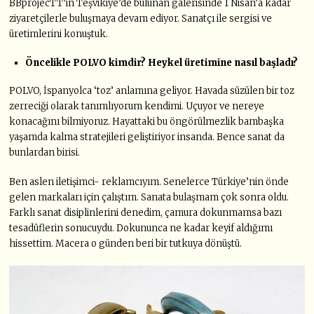
BBprojecTT’in Teşvikiye’de bulunan galerisinde 1 Nisan’a kadar
ziyaretçilerle buluşmaya devam ediyor. Sanatçı ile sergisi ve
üretimlerini konuştuk.
Öncelikle POLVO kimdir? Heykel üretimine nasıl başladı?
POLVO, İspanyolca ‘toz’ anlamına geliyor. Havada süzülen bir toz
zerreciği olarak tanımlıyorum kendimi. Uçuyor ve nereye
konacağını bilmiyoruz. Hayattaki bu öngörülmezlik bambaşka
yaşamda kalma stratejileri geliştiriyor insanda. Bence sanat da
bunlardan birisi.
Ben aslen iletişimci- reklamcıyım. Senelerce Türkiye’nin önde
gelen markaları için çalıştım. Sanata bulaşmam çok sonra oldu.
Farklı sanat disiplinlerini denedim, çamura dokunmamsa bazı
tesadüflerin sonucuydu. Dokununca ne kadar keyif aldığımı
hissettim. Macera o günden beri bir tutkuya dönüştü.