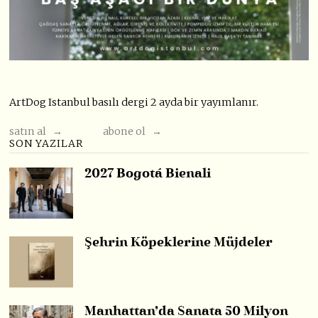
ArtDog Istanbul basılı dergi 2 ayda bir yayımlanır.
satın al →
abone ol →
SON YAZILAR
2027 Bogotá Bienali
Şehrin Köpeklerine Müjdeler
Manhattan’da Sanata 50 Milyon