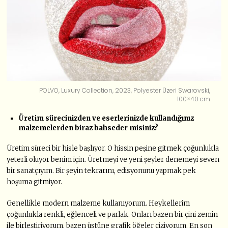
POLVO, Luxury Collection, 2023, Polyester Üzeri Swarovski,
100×40 cm
Üretim sürecinizden ve eserlerinizde kullandığınız
malzemelerden biraz bahseder misiniz?
Üretim süreci bir hisle başlıyor. O hissin peşine gitmek çoğunlukla
yeterli oluyor benim için. Üretmeyi ve yeni şeyler denemeyi seven
bir sanatçıyım. Bir şeyin tekrarını, edisyonunu yapmak pek
hoşuma gitmiyor.
Genellikle modern malzeme kullanıyorum. Heykellerim
çoğunlukla renkli, eğlenceli ve parlak. Onları bazen bir çini zemin
ile birleştiriyorum, bazen üstüne grafik öğeler çiziyorum. En son