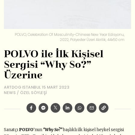
POLVO, Celebration Of Masculinity-Chinese New Year Edisyonu,
2022, Polyester Üzeri Akrilik, 44x50 cm
POLVO ile İlk Kişisel
Sergisi “Why So?”
Üzerine
ARTDOG ISTANBUL
15 MART 2023
NEWS
/
ÖZEL SÖYLEŞI
Sanatçı
POLVO
’nun
“Why So?”
başlıklı ilk kişisel heykel sergisi