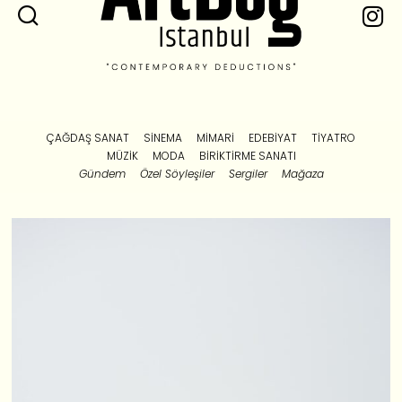
ÇAĞDAŞ SANAT
SINEMA
MIMARI
EDEBIYAT
TIYATRO
MÜZIK
MODA
BIRIKTIRME SANATI
Gündem
Özel Söyleşiler
Sergiler
Mağaza