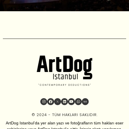
© 2024 - TÜM HAKLARI SAKLIDIR.
ArtDog Istanbul’da yer alan yazı ve fotoğrafların tüm hakları eser
sahiplerine veya ArtDog Istanbul’a aittir. İzinsiz alıntı yapılamaz.