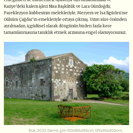
Kariye’deki kalem işleri Nisa Başkütük ve Lara Gündoğdu;
Pareklezyon kubbesinin melekleriyle, Meryem ve İsa figürleri ise
Gülsüm Çağdar’ın emekleriyle ortaya çıkmış. Uzun süre önünden
ayrılmadan, içgüdüsel olarak döngünün birden fazla kere
tamamlanmasına tanıklık etmek arzusuna engel olamıyorsunuz.
Bük, 2023, Demir, çim 100x165x165cm, 135x90x400cm,