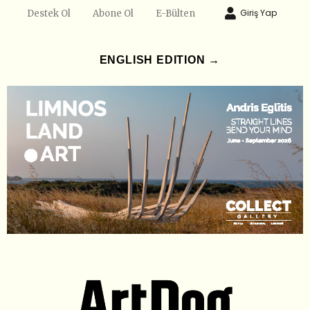
Giriş Yap
Destek Ol
Abone Ol
E-Bülten
ENGLISH EDITION →