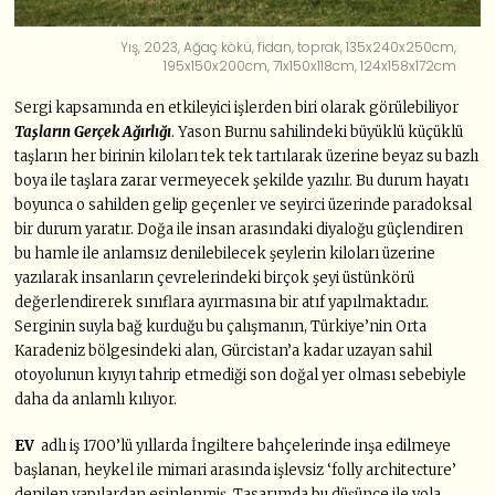
Yış, 2023, Ağaç kökü, fidan, toprak, 135x240x250cm,
195x150x200cm, 71x150x118cm, 124x158x172cm
Sergi kapsamında en etkileyici işlerden biri olarak görülebiliyor
Taşların Gerçek Ağırlığı
. Yason Burnu sahilindeki büyüklü küçüklü
taşların her birinin kiloları tek tek tartılarak üzerine beyaz su bazlı
boya ile taşlara zarar vermeyecek şekilde yazılır. Bu durum hayatı
boyunca o sahilden gelip geçenler ve seyirci üzerinde paradoksal
bir durum yaratır. Doğa ile insan arasındaki diyaloğu güçlendiren
bu hamle ile anlamsız denilebilecek şeylerin kiloları üzerine
yazılarak insanların çevrelerindeki birçok şeyi üstünkörü
değerlendirerek sınıflara ayırmasına bir atıf yapılmaktadır.
Serginin suyla bağ kurduğu bu çalışmanın, Türkiye’nin Orta
Karadeniz bölgesindeki alan, Gürcistan’a kadar uzayan sahil
otoyolunun kıyıyı tahrip etmediği son doğal yer olması sebebiyle
daha da anlamlı kılıyor.
EV
adlı iş 1700’lü yıllarda İngiltere bahçelerinde inşa edilmeye
başlanan, heykel ile mimari arasında işlevsiz ‘folly architecture’
denilen yapılardan esinlenmiş. Tasarımda bu düşünce ile yola