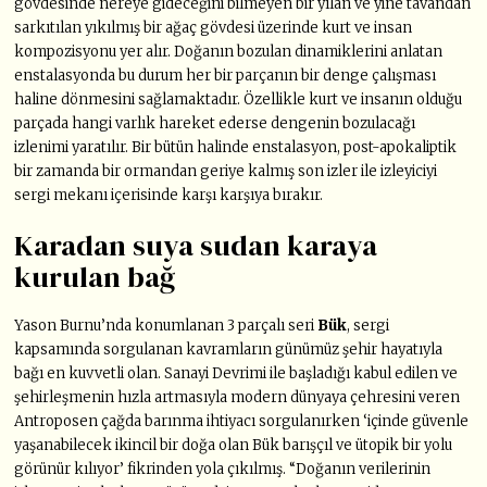
gövdesinde nereye gideceğini bilmeyen bir yılan ve yine tavandan
sarkıtılan yıkılmış bir ağaç gövdesi üzerinde kurt ve insan
kompozisyonu yer alır. Doğanın bozulan dinamiklerini anlatan
enstalasyonda bu durum her bir parçanın bir denge çalışması
haline dönmesini sağlamaktadır. Özellikle kurt ve insanın olduğu
parçada hangi varlık hareket ederse dengenin bozulacağı
izlenimi yaratılır. Bir bütün halinde enstalasyon, post-apokaliptik
bir zamanda bir ormandan geriye kalmış son izler ile izleyiciyi
sergi mekanı içerisinde karşı karşıya bırakır.
Karadan suya sudan karaya
kurulan bağ
Yason Burnu’nda konumlanan 3 parçalı seri
Bük
, sergi
kapsamında sorgulanan kavramların günümüz şehir hayatıyla
bağı en kuvvetli olan. Sanayi Devrimi ile başladığı kabul edilen ve
şehirleşmenin hızla artmasıyla modern dünyaya çehresini veren
Antroposen çağda barınma ihtiyacı sorgulanırken ‘içinde güvenle
yaşanabilecek ikincil bir doğa olan Bük barışçıl ve ütopik bir yolu
görünür kılıyor’ fikrinden yola çıkılmış. “Doğanın verilerinin