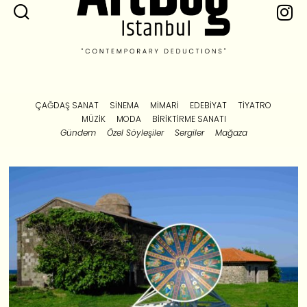
ÇAĞDAŞ SANAT
SINEMA
MIMARI
EDEBIYAT
TIYATRO
MÜZIK
MODA
BIRIKTIRME SANATI
Gündem
Özel Söyleşiler
Sergiler
Mağaza