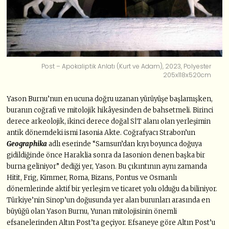
Post – Apokaliptik Anlatı (Kurt ve Adam), 2023, Polyester
205x118x520cm
Yason Burnu’nun en ucuna doğru uzanan yürüyüşe başlamışken,
buranın coğrafi ve mitolojik hikâyesinden de bahsetmeli. Birinci
derece arkeolojik, ikinci derece doğal SİT alanı olan yerleşimin
antik dönemdeki ismi Iasonia Akte. Coğrafyacı Strabon’un
Geographika
adlı eserinde “Samsun’dan kıyı boyunca doğuya
gidildiğinde önce Haraklia sonra da Iasonion denen başka bir
burna geliniyor” dediği yer, Yason. Bu çıkıntının aynı zamanda
Hitit, Frig, Kimmer, Roma, Bizans, Pontus ve Osmanlı
dönemlerinde aktif bir yerleşim ve ticaret yolu olduğu da biliniyor.
Türkiye’nin Sinop’un doğusunda yer alan burunları arasında en
büyüğü olan Yason Burnu, Yunan mitolojisinin önemli
efsanelerinden Altın Post’ta geçiyor. Efsaneye göre Altın Post’u