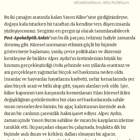
145x165x165cm, 185x71x385cm
Bu iki çanağın arasında kalan Yason Kilise’sine girdiğinizdeyse,
doğaya kafa tutarken bir taraftan da kendine ters düşen insanla
yüzleşiyorsunuz. Serginin en gergin işi olarak tanımlanabilecek
Post-Apokaliptik Anlatı
’nın bu ilk parçası, tekinsiz haliyle zamanda
donmuş gibi. Küresel ısınmanın etkisini güçlü bir biçimde
göstermeye başlaması, yanlış çevre politikaları ve düzensiz
kentleşme ile birlikte Alper Aydın’ın üretimlerinin büyük bir
kısmını gerçekleştirdiği Ordu şehrinde son yıllarda orantısız ve
ani gerçekleşen yağmurlar birçok sel baskınına neden oldu.
İnsanlar ve hayvanlar hayatlarını kaybetti, nehir kenarlarında yer
alan birçok arazi ve bitki akıp gitti, yaşam alanları yok oldu. İşte,
kilise kapısının tam karşısında konumlanan Yılan küresel iklim
değişikliğinin getirilerinden biri olan sel baskınlarında sahile
vuran nesnelerden birinin; bir ağaç kalıntısının üzerinde asılı
duran bir canlının çaresizlik halini işaret ediyor. Alper Aydın,
zaman içinde Yason Burnu sahiline de vuran bu kayıpların izlerine
tanıklık etti. İki parçadan oluşan bu çalışmada, boşlukta dik bir
biçimde asılı duran ve kökleri, dalları olmayan bir ağacın