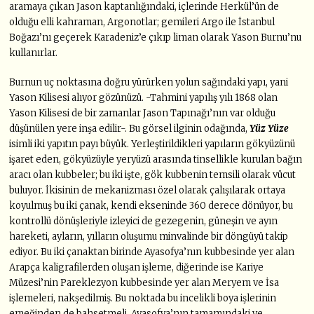
aramaya çıkan Jason kaptanlığındaki, içlerinde Herkül’ün de
olduğu elli kahraman, Argonotlar; gemileri Argo ile İstanbul
Boğazı’nı geçerek Karadeniz’e çıkıp liman olarak Yason Burnu’nu
kullanırlar.
Burnun uç noktasına doğru yürürken yolun sağındaki yapı, yani
Yason Kilisesi alıyor gözünüzü. -Tahmini yapılış yılı 1868 olan
Yason Kilisesi de bir zamanlar Jason Tapınağı’nın var olduğu
düşünülen yere inşa edilir-. Bu görsel ilginin odağında,
Yüz Yüze
isimli iki yapıtın payı büyük. Yerleştirildikleri yapıların gökyüzünü
işaret eden, gökyüzüyle yeryüzü arasında tinsellikle kurulan bağın
aracı olan kubbeler; bu iki işte, gök kubbenin temsili olarak vücut
buluyor. İkisinin de mekanizması özel olarak çalışılarak ortaya
koyulmuş bu iki çanak, kendi ekseninde 360 derece dönüyor, bu
kontrollü dönüşleriyle izleyici de gezegenin, güneşin ve ayın
hareketi, ayların, yılların oluşumu minvalinde bir döngüyü takip
ediyor. Bu iki çanaktan birinde Ayasofya’nın kubbesinde yer alan
Arapça kaligrafilerden oluşan işleme, diğerinde ise Kariye
Müzesi’nin Pareklezyon kubbesinde yer alan Meryem ve İsa
işlemeleri, nakşedilmiş. Bu noktada bu incelikli boya işlerinin
emeğinden de bahsetmeli. Ayasofya’nın tamamındaki ve