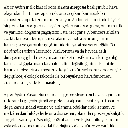
Alper Aydın’ın ilk kişisel sergisi
Fata Morgana
başlığını bir hava
olayından; bir tür serap olarak ortaya çıkan karmaşık bir
atmosferik optik fenomenden alıyor. Arthur efsanesinde büyücü
bir peri olan Morgan Le Fay’den gelen Fata Morgana, onun mistik
ve yanıltıcı doğasını çağrıştırır. Fata Morgana’yı benzersiz kılan
uzaktaki nesnelerin, manzaraların ve hatta tüm bir şehrin
karmaşık ve çarpıtılmış görüntülerini yaratma yeteneğidir. Bu
görüntüler ufkun üzerinde yüzüyormuş ya da havada asılı
duruyormuş gibidir ve aynı zamanda atmosferimizin kırılganlığı,
karmaşıklığıyla insan kaynaklı iklim değişikliğinin etkisini de
hatırlatır bize. Zira atmosferik koşullar küresel ısınma nedeniyle
değiştikçe; ekolojik faktörlerle bu büyüleyici hava fenomeni
arasındaki ilişki de karmaşıklaşır.
Alper Aydın, Yason Burnu’nda da gerçekleşen bu hava olayından
referansla geçmiş, şimdi ve gelecek algısını araştırıyor. İnsanın
doğa karşısındaki yerine ve anlamına odaklanarak, zaman ve
mekâna dair hikâyelerle sıra dışı senaryolara dair post-apokaliptik
imgeler yaratıyor. Yaşadığı coğrafyadan ve kişisel hikâyesinden
yola çıkarak insanın da dahil olduğu ekolojik süreç ve canlılık