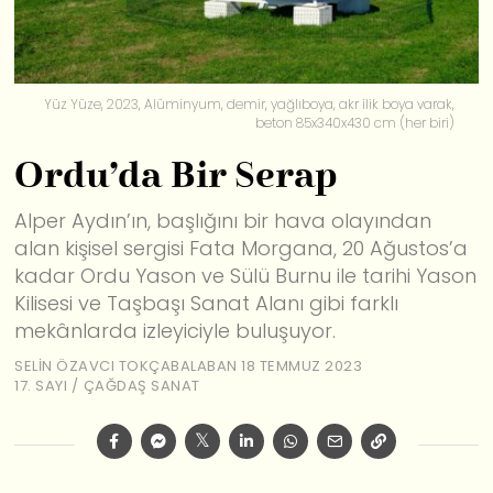
Yüz Yüze, 2023, Alüminyum, demir, yağlıboya, akr ilik boya varak,
beton 85x340x430 cm (her biri)
Ordu’da Bir Serap
Alper Aydın’ın, başlığını bir hava olayından
alan kişisel sergisi Fata Morgana, 20 Ağustos’a
kadar Ordu Yason ve Sülü Burnu ile tarihi Yason
Kilisesi ve Taşbaşı Sanat Alanı gibi farklı
mekânlarda izleyiciyle buluşuyor.
SELIN ÖZAVCI TOKÇABALABAN
18 TEMMUZ 2023
17. SAYI
/
ÇAĞDAŞ SANAT