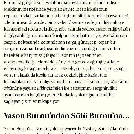
Burnu’na girişine yerleştirilmiş parçayla anlamını tamamlıyor.
Mekânın merkezinde yer alan
Fa Mo
insan iskeletinin
replikalarıyla hazırlanan, ilk bakışta nesli tükenen bir hayvan türü
izlenimi uyandıran dev bir iskelet. Üzerine yerleştirildiği nakliye
kasasındaki notta belirtildiği gibi, aslında sadece işaret ettiği yükün
değil, canlılığın tümünün ‘kırılgan’lığını hatırlatıyor. Mekânın en
çarpıcı noktasında konumlanan
Parça
, güneşten kopan bir
parçanın zamanla soğuyarak dünyayı oluşturduğu teorisinden
hareketle karşımıza çıkıyor. Teorinin taş üzerinden
görselleştirildiği üçlemede, dünyanın gerçek ağırlığıyla ifade
edilen taş, kabuğunda kıtaların ve okyanus çukurlarının oluştuğu
ve son olarak da kesiti alınarak çekirdeğine kadar tüm
katmanların gösterildiği yumurta formuyla resmedilmiş. Mekânın
bütününe yayılan
Fikir Çizimleri
ise sanatçının, serginin fikir
aşamasından bugüne gelene kadarki yolculuğuna tanıklık
sağlayan çizimlerini kapsıyor.
Yason Burnu’ndan Sülü Burnu’na…
Yason Burnu’na uzanan yolda izleyiciyi ilk, Taşbaşı Sanat Alanı’nda