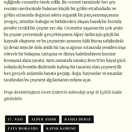
eşliğinde cennette tasvir edilir. Bu cennet tasvirinde her şey
resmin merkezinde bulunan küçük bir gölün etrafındadır ve
gölün ortasında doğanın adeta organik bir parçasıymışçasına
yengeç, istiridye kabuğu ve bitkilerden oluşan hayali bir formda
pembe renkli bir çeşme yer alır. Cennette yaşanan bir çok şeyin
bu çeşme çevresinde gerçekleşmesi Alper Aydın için güçlü bir
kaynak oluşturur ve bu çeşmenin aynısını Sülü Burnu sahilindeki
içi deniz suyu ile dolu antik bir taş ocağının ortasında yeniden inşa
ederek bir buluşma, tartışma ve dünya haletiruhiyesi üzerine
konuşma alanı yaratır. Aynı zamanda sanatçı Bosch’un hayal gücü
yoluyla iki boyutlu düzlemde kalmış bir tasarım olan çeşmeyi ilk
kez gerçek anlamda hayata geçirip, doğa, hayvanlar ve insanlar
tarafından bu çeşmeyi algılamanın yolunu açar.
Proje direktörlüğünü Ceren Erdem’in üstlendiği sergi 10 Eylül’e kadar
görülebilir.
17. SAYI
ALPER AYDIN
BASILI DERGI
FATA MORGANA
KAPAK KONUSU