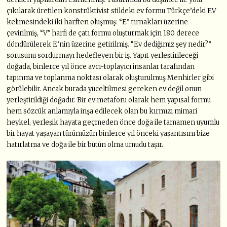
çıkılarak üretilen konstrüktivist stildeki ev formu Türkçe’deki EV
kelimesindeki iki harften oluşmuş: “E” tırnakları üzerine
çevirilmiş, “V” harfi de çatı formu oluşturmak için 180 derece
döndürülerek E’nin üzerine getirilmiş. “Ev dediğimiz şey nedir?”
sorusunu sordurmayı hedefleyen bir iş. Yapıt yerleştirileceği
doğada, binlerce yıl önce avcı-toplayıcı insanlar tarafından
tapınma ve toplanma noktası olarak oluşturulmuş Menhirler gibi
görülebilir. Ancak burada yüceltilmesi gereken ev değil onun
yerleştirildiği doğadır. Bir ev metaforu olarak hem yapısal formu
hem sözcük anlamıyla inşa edilecek olan bu kırmızı mimari
heykel, yerleşik hayata geçmeden önce doğa ile tamamen uyumlu
bir hayat yaşayan türümüzün binlerce yıl önceki yaşantısını bize
hatırlatma ve doğa ile bir bütün olma umudu taşır.