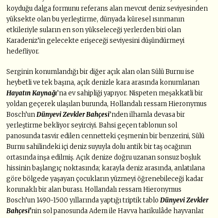
koyduğu dalga formunu referans alan mevcut deniz seviyesinden
yüksekte olan bu yerleştirme, dünyada küresel ısınmanın
etkileriyle suların en son yükseleceği yerlerden biri olan
Karadeniz’in gelecekte erişeceği seviyesini düşündürmeyi
hedefliyor.
Serginin konumlandığı bir diğer açık alan olan Sülü Burnu ise
heybetli ve tek başına, açık denizle kara arasında konumlanan
Hayatın Kaynağı
’na ev sahipliği yapıyor. Nispeten meşakkatli bir
yoldan geçerek ulaşılan burunda, Hollandalı ressam Hieronymus
Bosch’un
Dünyevi Zevkler Bahçesi
’nden ilhamla devasa bir
yerleştirme bekliyor seyirciyi. Bahsi geçen tablonun sol
panosunda tasvir edilen cennetteki çeşmenin bir benzerini, Sülü
Burnu sahilindeki içi deniz suyuyla dolu antik bir taş ocağının
ortasında inşa edilmiş. Açık denize doğru uzanan sonsuz boşluk
hissinin başlangıç noktasında; karayla deniz arasında, anlatılana
göre bölgede yaşayan çocukların yüzmeyi öğrenebileceği kadar
korunaklı bir alan burası. Hollandalı ressam Hieronymus
Bosch’un 1490-1500 yıllarında yaptığı triptik tablo
Dünyevi Zevkler
Bahçesi’
nin sol panosunda Adem ile Havva harikulâde hayvanlar